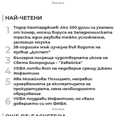
Реклама
НАЙ-ЧЕТЕНИ
1
Тодор Кантарджиев: Ако 200 души са ухапани
от комар, носещ вируса на Западнонилската
треска, един развива тежко усложнение,
засягащо мозъка
2
38-годишен мъж изчезна във водите на
язовир „Доспат“
3
България посреща чудотворната икона на
Света Богородица – "Хавайска"
4
УЕФА готви вот на недоверие срещу Джани
Инфантино
5
Ива Михайлова: Полицаят, направил
измерванията за експертизата на
прокуратурата, няма необходимото
образование
6
УЕФА поздрави Инфантино, но свали
доверието си от ФИФА
Реклама