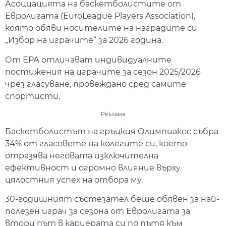
Асоциацията на баскетболистите от
Евролигата (EuroLeague Players Association),
която обяви носителите на наградите си
„Избор на играчите“ за 2026 година.
От ЕРА отличават индивидуалните
постижения на играчите за сезон 2025/2026
чрез гласуване, провеждано сред самите
спортисти.
Реклама
Баскетболистът на гръцкия Олимпиакос събра
34% от гласовете на колегите си, което
отразява неговата изключителна
ефективност и огромно влияние върху
цялостния успех на отбора му.
30-годишният състезател беше обявен за най-
полезен играч за сезона от Евролигата за
втори път в кариерата си по пътя към