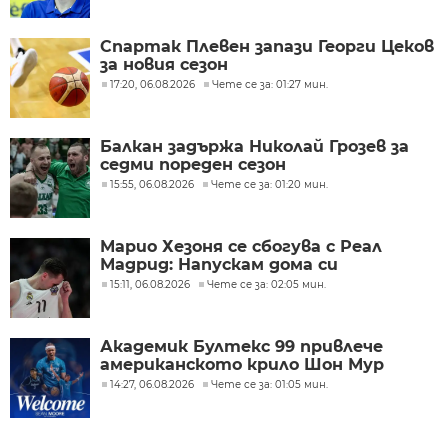
Спартак Плевен запази Георги Цеков
за новия сезон
17:20, 06.08.2026
Чете се за: 01:27 мин.
Балкан задържа Николай Грозев за
седми пореден сезон
15:55, 06.08.2026
Чете се за: 01:20 мин.
Марио Хезоня се сбогува с Реал
Мадрид: Напускам дома си
15:11, 06.08.2026
Чете се за: 02:05 мин.
Академик Бултекс 99 привлече
американското крило Шон Мур
14:27, 06.08.2026
Чете се за: 01:05 мин.