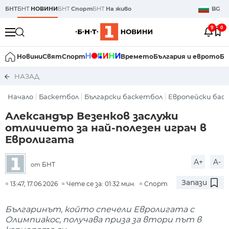
БНТ
БНТ
НОВИНИ
БНТ
Спорт
БНТ
На живо
BG
9
0
Новини
Свят
Спорт
Времето
България и еврото
Би
НАЗАД
Начало
Баскетбол
Български баскетбол
Европейски бас
Александър Везенков заслужи
отличието за най-полезен играч в
Евролигата
A+
A-
БНТ
от
Запази
13:47, 17.06.2026
Чете се за: 01:32 мин.
Спорт
Българинът, който спечели Евролигата с
Олимпиакос, получава приза за втори път в