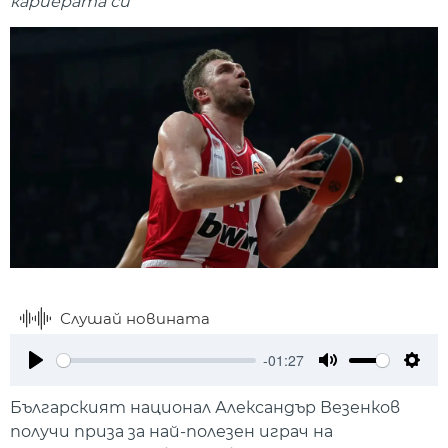
кариерата си
Слушай новината
-01:27
Play
Mute
Setti
Българският национал Александър Везенков
получи приза за най-полезен играч на