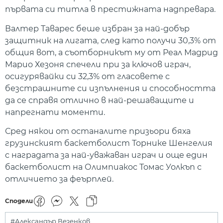
първата си титла в престижната надпревара.
Валтер Таварес беше избран за най-добър
защитник на лигата, след като получи 30,3% от
общия вот, а съотборникът му от Реал Мадрид
Марио Хезоня спечели при за ключов играч,
осигурявайки си 32,3% от гласовете с
безстрашните си изпълнения и способността
да се справя отлично в най-решаващите и
напрегнати моменти.
Сред някои от останалите призьори бяха
грузинският баскетболист Торнике Шенгелия
с наградата за най-уважаван играч и още един
баскетболист на Олимпиакос Томас Уолкъп с
отличието за феърплей.
Сподели
#Александър Везенков