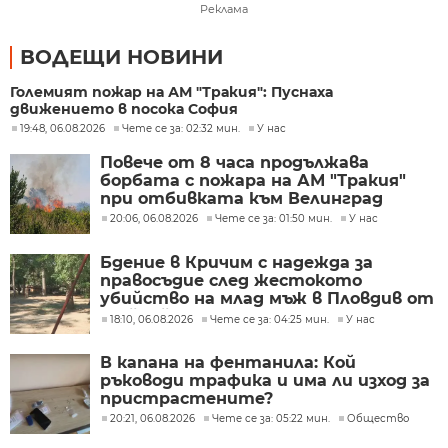
Реклама
ВОДЕЩИ НОВИНИ
Големият пожар на АМ "Тракия": Пуснаха
движението в посока София
19:48, 06.08.2026
Чете се за: 02:32 мин.
У нас
Повече от 8 часа продължава
борбата с пожара на АМ "Тракия"
при отбивката към Велинград
20:06, 06.08.2026
Чете се за: 01:50 мин.
У нас
Бдение в Кричим с надежда за
правосъдие след жестокото
убийство на млад мъж в Пловдив от
тийнейджъри
18:10, 06.08.2026
Чете се за: 04:25 мин.
У нас
В капана на фентанила: Кой
ръководи трафика и има ли изход за
пристрастените?
20:21, 06.08.2026
Чете се за: 05:22 мин.
Общество