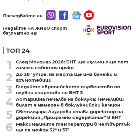
Последвайте ни
Гледайте НА ЖИВО спорт
безплатно на:
ТОП 24
1
След Мондиал 2026: БНТ ще излъчи още пет
големи събития пряко
2
До 38° утре, на места ще има валежи и
гръмотевици
3
Гледайте европейското първенство по
плувни спортове по БНТ 3
4
Лотарийна печалба на боклука: Печеливш
билет е намерен в боклукчийски камион
5
Светлозара Лазарова става директор на
дирекция „Програмно съдържание“ в БНТ
6
Максималните температури в четвъртък
ще са между 32° и 37°