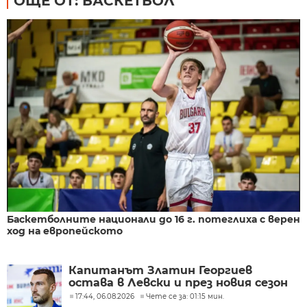
ОЩЕ ОТ: БАСКЕТБОЛ
Баскетболните национали до 16 г. потеглиха с верен
ход на европейското
Капитанът Златин Георгиев
остава в Левски и през новия сезон
17:44, 06.08.2026
Чете се за: 01:15 мин.