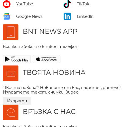
YouTube
TikTok
Google News
LinkedIn
BNT NEWS APP
Всичко най-важно в твоя телефон
ТВОЯТА НОВИНА
"Твоята новина"! Новините от вас, нашите зрители!
Изпратете текст, снимки, видео.
Изпрати
ВРЪЗКА С НАС
Всичко най-важно в твоя телефон