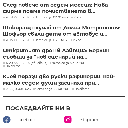
След повече от седем месеца: Нова
фирма поема почистването в...
20:31, 06.08.2026
Чете се за: 02:30 мин.
У нас
Шокиращ случай от Долна Митрополия:
Шофьор свали дете от автобус и...
20:15, 06.08.2026
Чете се за: 03:15 мин.
У нас
Откритият дрон в Лайпциг: Берлин
съобщи за "нов сценарий на...
17:20, 06.08.2026 (обновена)
Чете се за: 02:22 мин.
По света
Киев порази две руски рафинерии, най-
малко седем души загинаха при...
20:36, 06.08.2026
Чете се за: 00:50 мин.
По света
ПОСЛЕДВАЙТЕ НИ В
Facebook
Instagram