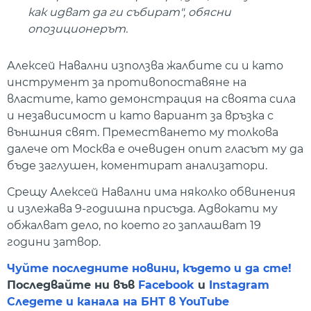
как идват да ги събират", обясни
опозиционерът.
Алексей Навални използва жалбите си и като
инструмент за противопоставяне на
властите, като демонстрация на своята сила
и независимост и като вариант за връзка с
външния свят. Преместването му толкова
далече от Москва е очевиден опит гласът му да
бъде заглушен, коментират анализатори.
Срещу Алексей Навални има няколко обвинения
и излежава 9-годишна присъда. Адвокати му
обжалват дело, по което го заплашват 19
години затвор.
Чуйте последните новини, където и да сте!
Последвайте ни във
Facebook
и
Instagram
Следете и канала на БНТ в YouTube