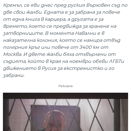
Кремъл, се яви днес пред руския Върховен съд по
две свои жалби. Едната е за забрана за повече
от една книга в карцера, а другата е за
времето, което се предвижда за хранене на
затворниците. В момента Навални е в
наказателна колония, която се намира отвъд
полярния кръг или повече от 3400 км от
Москва. И двете жалби бяха отхвърлени от
съдията, който в края на ноември обяви ЛГБТи
движението в Русия за екстремистко и го
забрани.
Реклама