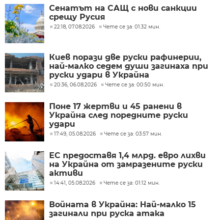
Сенатът на САЩ с нови санкции
срещу Русия
22:18, 07.08.2026
Чете се за: 01:32 мин.
Киев порази две руски рафинерии,
най-малко седем души загинаха при
руски удари в Украйна
20:36, 06.08.2026
Чете се за: 00:50 мин.
Поне 17 жертви и 45 ранени в
Украйна след поредните руски
удари
17:49, 05.08.2026
Чете се за: 03:57 мин.
ЕС предоставя 1,4 млрд. евро лихви
на Украйна от замразените руски
активи
14:41, 05.08.2026
Чете се за: 01:12 мин.
Войната в Украйна: Най-малко 15
загинали при руска атака