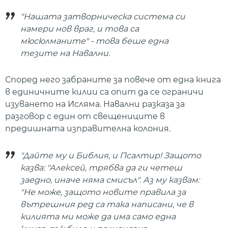
"Нашата затворническа система си
намери нов враг, и това са
мюсюлманите" - това беше една
тезите на Навални.
Според него забранитe за повече от една книга
в единичните килии са опит да се ограничи
изуването на Исляма. Навални разказа за
разговор с един от свещениците в
предишната изправителна колония.
"Дайте му и Библия, и Псалтир! Защото
казва: "Алексей, трябва да ги четеш
заедно, иначе няма смисъл". Аз му казвам:
"Не може, защото новите правила за
вътрешния ред са така написани, че в
килията ми може да има само една