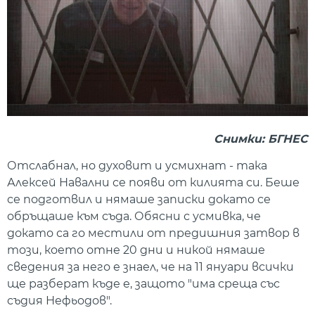
Снимки: БГНЕС
Отслабнал, но духовит и усмихнат - така
Алексей Навални се появи от килията си. Беше
се подготвил и нямаше записки докато се
обръщаше към съда. Обясни с усмивка, че
докато са го местили от предишния затвор в
този, което отне 20 дни и никой нямаше
сведения за него е знаел, че на 11 януари всички
ще разберат къде е, защото "има среща със
съдия Нефьодов".