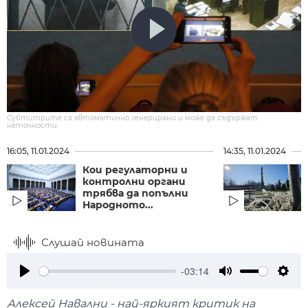
Субтитрите са автоматично генерирани и може да съдържат
неточности.
16:05, 11.01.2024
14:35, 11.01.2024
Кои регулаторни и
контролни органи
трябва да попълни
Народното...
Слушай новината
-03:14
Play
Mute
Setti
Алексей Навални - най-яркият критик на