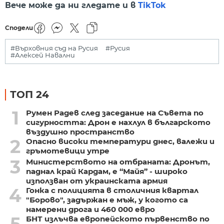
Вече може да ни гледате и в
TikTok
Сподели
#Върховния съд на Русия
#Русия
#Алексей Навални
ТОП 24
1
Румен Радев след заседание на Съвета по
сигурността: Дрон е нахлул в българското
въздушно пространство
2
Опасно високи температури днес, валежи и
гръмотевици утре
3
Министерството на отбраната: Дронът,
паднал край Кардам, е “Майя” - широко
използван от украинската армия
4
Гонка с полицията в столичния квартал
"Борово", задържан е мъж, у когото са
намерени дрога и 460 000 евро
5
БНТ излъчва европейското първенство по