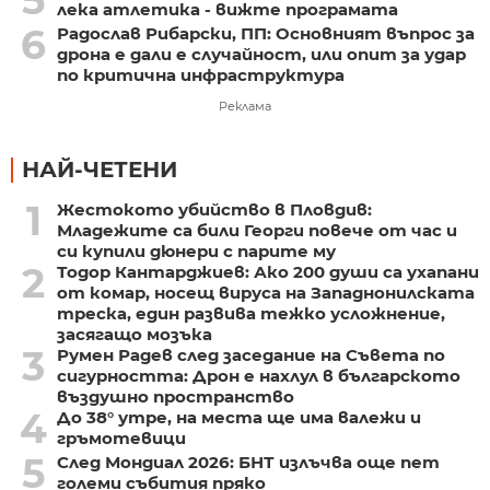
лека атлетика - вижте програмата
6
Радослав Рибарски, ПП: Основният въпрос за
дрона е дали е случайност, или опит за удар
по критична инфраструктура
Реклама
НАЙ-ЧЕТЕНИ
1
Жестокото убийство в Пловдив:
Младежите са били Георги повече от час и
си купили дюнери с парите му
2
Тодор Кантарджиев: Ако 200 души са ухапани
от комар, носещ вируса на Западнонилската
треска, един развива тежко усложнение,
засягащо мозъка
3
Румен Радев след заседание на Съвета по
сигурността: Дрон е нахлул в българското
въздушно пространство
4
До 38° утре, на места ще има валежи и
гръмотевици
5
След Мондиал 2026: БНТ излъчва още пет
големи събития пряко