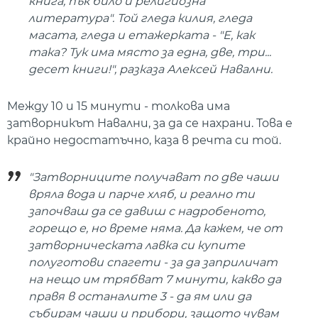
книга, пък било и религиозна
литература". Той гледа килия, гледа
масата, гледа и етажерката - "Е, как
така? Тук има място за една, две, три...
десет книги!", разказа Алексей Навални.
Между 10 и 15 минути - толкова има
затворникът Навални, за да се нахрани. Това е
крайно недостатъчно, каза в речта си той.
"Затворниците получават по две чаши
вряла вода и парче хляб, и реално ти
започваш да се давиш с надробеното,
горещо е, но време няма. Да кажем, че от
затворническата лавка си купите
полуготови спагети - за да заприличат
на нещо им трябват 7 минути, какво да
правя в останалите 3 - да ям или да
събирам чаши и прибори, защото чувам