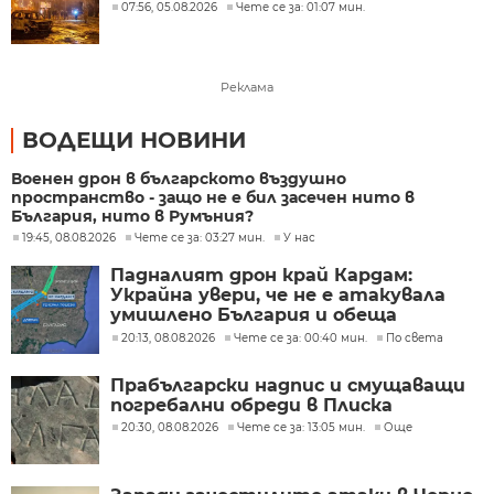
07:56, 05.08.2026
Чете се за: 01:07 мин.
Реклама
ВОДЕЩИ НОВИНИ
Военен дрон в българското въздушно
пространство - защо не е бил засечен нито в
България, нито в Румъния?
19:45, 08.08.2026
Чете се за: 03:27 мин.
У нас
Падналият дрон край Кардам:
Украйна увери, че не е атакувала
умишлено България и обеща
разследване
20:13, 08.08.2026
Чете се за: 00:40 мин.
По света
Прабългарски надпис и смущаващи
погребални обреди в Плиска
20:30, 08.08.2026
Чете се за: 13:05 мин.
Още