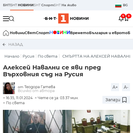
БНТ
БНТ
НОВИНИ
БНТ
Спорт
БНТ
На живо
BG
5
0
Новини
Свят
Спорт
Времето
България и еврото
Би
НАЗАД
Начало
Русия
По света
СМЪРТТА НА АЛЕКСЕЙ НАВАЛНИ
Алексей Навални се яви пред
Върховния съд на Русия
Теодора Гатева
A+
A-
от
Всичко от автора
16:35, 11.01.2024
Чете се за: 03:37 мин.
Запази
По света