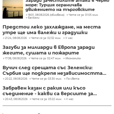
Заради зачестилите атаки в Черно
море: Турция ограничава
движението на търговските
кораби
18:01, 08.08.2026 (обновена)
Чете се за: 01:05 мин.
Балкани
Предстои леко захлаждане, на места
утре ще има валежи и градушки
21:24, 08.08.2026
Чете се за: 02:32 мин.
У нас
Загуби за милиарди в Европа заради
жегите, сушата и пожарите
17:38, 08.08.2026
Чете се за: 02:47 мин.
Икономика
Вучич след срещата със Зеленски:
Сърбия ще подкрепя независимостта...
20:22, 08.08.2026
Чете се за: 03:30 мин.
По света
Забравен казан с ракия или късо
съединение - какви са версиите за...
20:43, 08.08.2026
Чете се за: 03:22 мин.
У нас