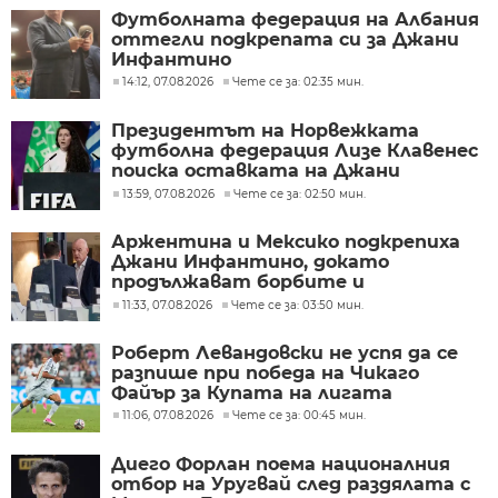
Футболната федерация на Албания
оттегли подкрепата си за Джани
Инфантино
14:12, 07.08.2026
Чете се за: 02:35 мин.
Президентът на Норвежката
футболна федерация Лизе Клавенес
поиска оставката на Джани
Инфантино
13:59, 07.08.2026
Чете се за: 02:50 мин.
Аржентина и Мексико подкрепиха
Джани Инфантино, докато
продължават борбите и
разногласията във ФИФА
11:33, 07.08.2026
Чете се за: 03:50 мин.
Роберт Левандовски не успя да се
разпише при победа на Чикаго
Файър за Купата на лигата
11:06, 07.08.2026
Чете се за: 00:45 мин.
Диего Форлан поема националния
отбор на Уругвай след раздялата с