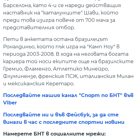
Барселона, като 4-и се нареди действащия
наставник на "каталунците" Шави, който
преди това изигра повече от 700 мача за
представителния отбор.
Пети в анкетата остана бразилецът
Роналдиньо, който пък игра на "Камп Ноу" в
периода 2003-2008. В хода на неговата богата
кариера той носи екипите още на бразилските
Гремио, Фламенго, Атлетико Минейро,
Флуминензе, френския ПСЖ, италианския Милан
и мексиканския Керетаро.
Последвайте нашия канал "Спорт по БНТ" във
Viber
Последвайте ни и във Фейсбук, за да сте
винаги в час с последните спортни новини
Намерете БНТ в социалните мрежи: