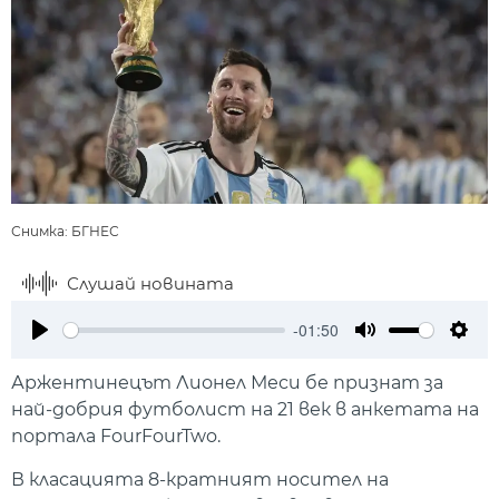
Снимка: БГНЕС
Слушай новината
-01:50
Play
Mute
Setti
Аржентинецът Лионел Меси бе признат за
най-добрия футболист на 21 век в анкетата на
портала FourFourTwo.
В класацията 8-кратният носител на