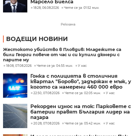
Марсело Биелса
18:28, 06.08.2026
Чете се за: 01:52 мин.
Реклама
ВОДЕЩИ НОВИНИ
Жестокото убийство в Пловдив: Младежите са
били Георги повече от час и си купили дюнери с
парите му
18:08, 07.08.2026
Чете се за: 04:55 мин.
У нас
Гонка с полицията в столичния
квартал "Борово", задържан е мъж, у
когото са намерени 460 000 евро
22:50, 07.08.2026
Чете се за: 02:05 мин.
У нас
Рекорден износ на ток: Парковете с
батерии правят България лидер на
пазара
20:28, 07.08.2026
Чете се за: 05:42 мин.
У нас