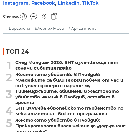
Instagram
,
Facebook
,
LinkedIn
,
TikTok
Сподели
#Барселона
#Лионел Меси
#Аржентина
ТОП 24
1
След Мондиал 2026: БНТ излъчва още пет
големи събития пряко
2
Жестокото убийство в Пловдив:
Младежите са били Георги повече от час и
си купили дюнери с парите му
3
Тийнейджърите, обвинени в жестокото
убийство на мъж в Пловдив, остават в
ареста
4
БНТ излъчва европейското първенство по
лека атлетика - вижте програмата
5
Жестокото убийство в Пловдив:
Прокуратурата внася искане за „задържане
под стража“