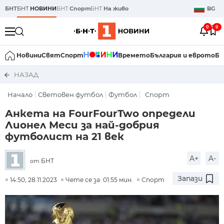
БНТ
БНТ
НОВИНИ
БНТ
Спорт
БНТ
На живо
BG
0
0
Новини
Свят
Спорт
Времето
България и еврото
Би
НАЗАД
Начало
Световен футбол
Футбол
Спорт
Анкета на FourFourTwo определи
Лионел Меси за най-добрия
футболист на 21 век
A+
A-
БНТ
от
Запази
14:50, 28.11.2023
Чете се за: 01:55 мин.
Спорт