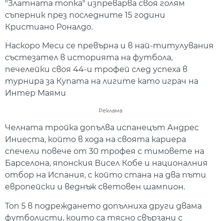
"Златната топка" изпреварва своя голям
съперник през последните 15 години
Кристиано Роналдо.
Наскоро Меси се превърна и в най-титулувания
състезател в историята на футбола,
печелейки своя 44-и трофей след успеха в
турнира за Купата на лигите като играч на
Интер Маями
Реклама
Челната тройка допълва испанецът Андрес
Иниеста, който в хода на своята кариера
спечели повече от 30 трофея с тимовете на
Барселона, японския Висел Кобе и националния
отбор на Испания, с който стана на два пъти
европейски и веднъж световен шампион.
Топ 5 в подреждането допълниха други двама
футболисти, които са тясно свързани с