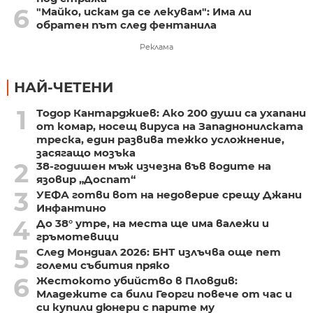
6
"Майко, искам да се лекувам": Има ли
обратен път след фентанила
Реклама
НАЙ-ЧЕТЕНИ
1
Тодор Кантарджиев: Ако 200 души са ухапани
от комар, носещ вируса на Западнонилската
треска, един развива тежко усложнение,
засягащо мозъка
2
38-годишен мъж изчезна във водите на
язовир „Доспат“
3
УЕФА готви вот на недоверие срещу Джани
Инфантино
4
До 38° утре, на места ще има валежи и
гръмотевици
5
След Мондиал 2026: БНТ излъчва още пет
големи събития пряко
6
Жестокото убийство в Пловдив:
Младежите са били Георги повече от час и
си купили дюнери с парите му