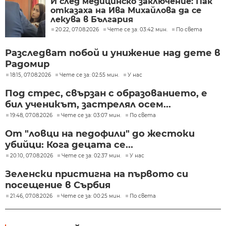
И след медицинско заключение: Пак
отказаха на Ива Михайлова да се
лекува в България
20:22, 07.08.2026
Чете се за: 03:42 мин.
По света
Разследват побой и унижение над дете в
Радомир
18:15, 07.08.2026
Чете се за: 02:55 мин.
У нас
Под стрес, свързан с образованието, е
бил ученикът, застрелял осем...
19:48, 07.08.2026
Чете се за: 03:07 мин.
По света
От "ловци на педофили" до жестоки
убийци: Кога децата се...
20:10, 07.08.2026
Чете се за: 02:37 мин.
У нас
Зеленски пристигна на първото си
посещение в Сърбия
21:46, 07.08.2026
Чете се за: 00:25 мин.
По света