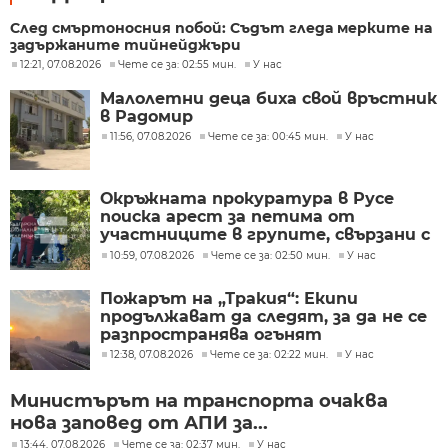
След смъртоносния побой: Съдът гледа мерките на
задържаните тийнейджъри
12:21, 07.08.2026
Чете се за: 02:55 мин.
У нас
Малолетни деца биха свой връстник
в Радомир
11:56, 07.08.2026
Чете се за: 00:45 мин.
У нас
Окръжната прокуратура в Русе
поиска арест за петима от
участниците в групите, свързани с
разбитата лаборатория за
10:59, 07.08.2026
Чете се за: 02:50 мин.
У нас
фентанил
Пожарът на „Тракия“: Екипи
продължават да следят, за да не се
разпространява огънят
12:38, 07.08.2026
Чете се за: 02:22 мин.
У нас
Министърът на транспорта очаква
нова заповед от АПИ за...
13:44, 07.08.2026
Чете се за: 02:37 мин.
У нас