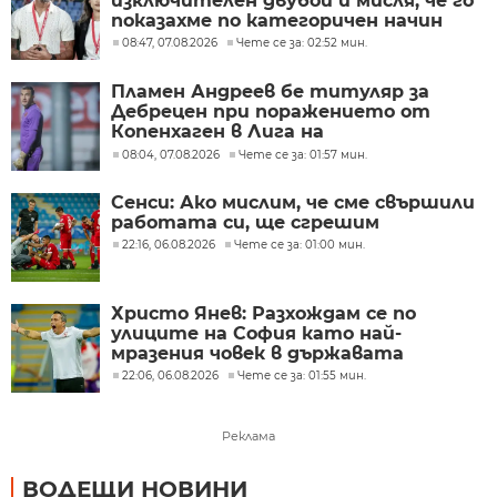
изключителен двубой и мисля, че го
показахме по категоричен начин
08:47, 07.08.2026
Чете се за: 02:52 мин.
Пламен Андреев бе титуляр за
Дебрецен при поражението от
Копенхаген в Лига на
конференциите
08:04, 07.08.2026
Чете се за: 01:57 мин.
Сенси: Ако мислим, че сме свършили
работата си, ще сгрешим
22:16, 06.08.2026
Чете се за: 01:00 мин.
Христо Янев: Разхождам се по
улиците на София като най-
мразения човек в държавата
22:06, 06.08.2026
Чете се за: 01:55 мин.
Реклама
ВОДЕЩИ НОВИНИ