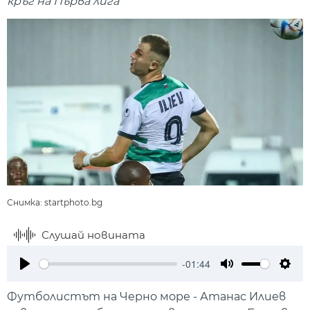
кръг на Първа лига
Снимка: startphoto.bg
Слушай новината
-01:44
Play
Mute
Setti
Футболистът на Черно море - Атанас Илиев