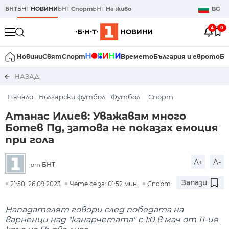
БНТ
БНТ
НОВИНИ
БНТ
Спорт
БНТ
На живо
BG
4
0
Новини
Свят
Спорт
Времето
България и еврото
Би
НАЗАД
Начало
Български футбол
Футбол
Спорт
Атанас Илиев: Уважавам много
Ботев Пд, затова не показах емоция
при гола
A+
A-
БНТ
от
Запази
21:50, 26.09.2023
Чете се за: 01:52 мин.
Спорт
Нападателят говори след победата на
варненци над "канарчетата" с 1:0 в мач от 11-ия