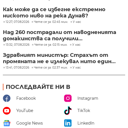
Как може да се избегне екстремно
ниското ниво на река Дунав?
12:27, 07.08.2026
Чете се за: 02:45 мин.
У нас
Над 260 пострадали от наводненията
домакинства са получили...
13:32, 07.08.2026
Чете се за: 02:15 мин.
У нас
Здравният министър: Страхът от
промяната не е излекувал нито един...
13:41, 07.08.2026
Чете се за: 02:37 мин.
У нас
ПОСЛЕДВАЙТЕ НИ В
Facebook
Instagram
YouTube
TikTok
Google News
LinkedIn