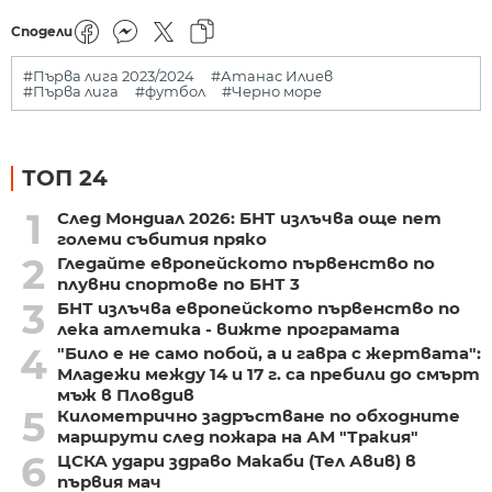
Сподели
#Първа лига 2023/2024
#Атанас Илиев
#Първа лига
#футбол
#Черно море
ТОП 24
1
След Мондиал 2026: БНТ излъчва още пет
големи събития пряко
2
Гледайте европейското първенство по
плувни спортове по БНТ 3
3
БНТ излъчва европейското първенство по
лека атлетика - вижте програмата
4
"Било е не само побой, а и гавра с жертвата":
Младежи между 14 и 17 г. са пребили до смърт
мъж в Пловдив
5
Километрично задръстване по обходните
маршрути след пожара на АМ "Тракия"
6
ЦСКА удари здраво Макаби (Тел Авив) в
първия мач