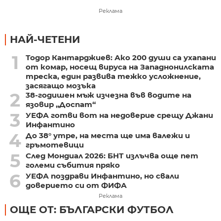
Реклама
НАЙ-ЧЕТЕНИ
1
Тодор Кантарджиев: Ако 200 души са ухапани
от комар, носещ вируса на Западнонилската
треска, един развива тежко усложнение,
засягащо мозъка
2
38-годишен мъж изчезна във водите на
язовир „Доспат“
3
УЕФА готви вот на недоверие срещу Джани
Инфантино
4
До 38° утре, на места ще има валежи и
гръмотевици
5
След Мондиал 2026: БНТ излъчва още пет
големи събития пряко
6
УЕФА поздрави Инфантино, но свали
доверието си от ФИФА
Реклама
ОЩЕ ОТ: БЪЛГАРСКИ ФУТБОЛ