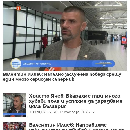
Валентин Илиев: Напълно заслужена победа срещу
един много сериозен съперник
Христо Янев: Вкарахме три много
хубави гола и успяхме да зарадваме
цяла България
09:20, 07.08.2026
Чете се за: 01:17 мин.
Валентин Илиев: Направихме