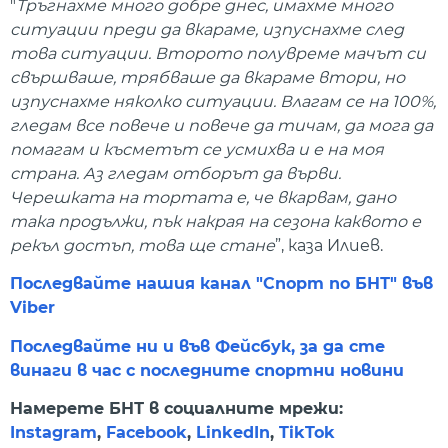
"
Тръгнахме много добре днес, имахме много
ситуации преди да вкараме, изпуснахме след
това ситуации. Второто полувреме мачът си
свършваше, трябваше да вкараме втори, но
изпуснахме няколко ситуации. Влагам се на 100%,
гледам все повече и повече да тичам, да мога да
помагам и късметът се усмихва и е на моя
страна. Аз гледам отборът да върви.
Черешката на тортата е, че вкарвам, дано
така продължи, пък накрая на сезона каквото е
рекъл достъп, това ще стане
”, каза Илиев.
Последвайте нашия канал "Спорт по БНТ" във
Viber
Последвайте ни и във Фейсбук, за да сте
винаги в час с последните спортни новини
Намерете БНТ в социалните мрежи:
Instagram
,
Facebook
,
LinkedIn
,
TikTok