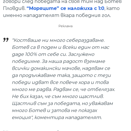
говори след победата на своя тим над Ботев
Пловдив.
“Моряците” се наложиха с 1:0
, като
именно нападателят вкара победния гол.
Реклама
“
Костваше ни много себераздаване.
Ботев са в подем и всеки един от нас
даде 100% от себе си. Заслужено
победихме. За наша радост вземаме
всички домакински мачове, надявам се
да продължаваме така, защото с тези
победи идват все повече хора и това
много ме радва. Радвам се, че отбелязах.
Не бих казал, че съм много щастлив.
Щастлив съм за победата, но уважавам
много Ботев и затова не показах
емоция
", коментира нападателят.