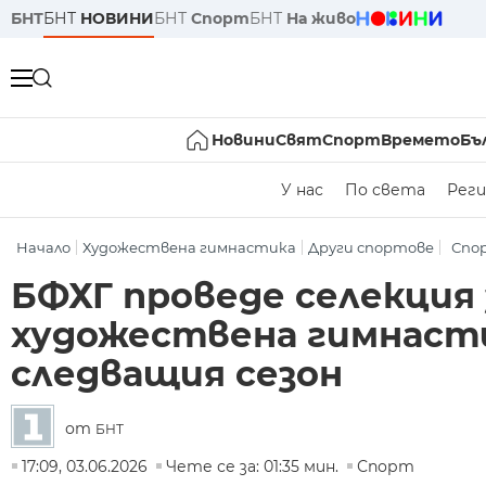
БНТ
БНТ
НОВИНИ
БНТ
Спорт
БНТ
На живо
Новини
Свят
Спорт
Времето
Бъ
У нас
По света
Реги
Начало
Художествена гимнастика
Други спортове
Спо
БФХГ проведе селекция 
художествена гимнасти
следващия сезон
от
БНТ
17:09, 03.06.2026
Чете се за: 01:35 мин.
Спорт