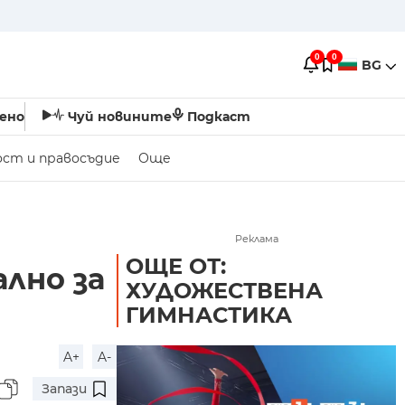
0
0
BG
ено
Чуй новините
Подкаст
ост и правосъдие
Още
Реклама
ОЩЕ ОТ:
лно за
ХУДОЖЕСТВЕНА
ГИМНАСТИКА
A+
A-
Запази