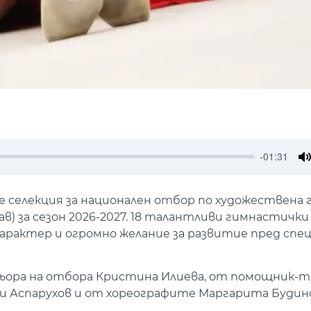
-01:31
M
де селекция за национален отбор по художествена 
в) за сезон 2026-2027. 18 талантливи гимнастичк
арактер и огромно желание за развитие пред спе
ора на отбора Кристина Илиева, от помощник-т
ги Аспарухов и от хореографите Маргарита Будин