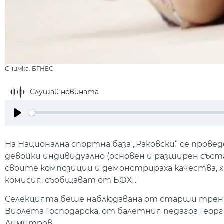
Снимка: БГНЕС
Слушай новината
Play
На Национална спортна база „Раковски“ се прове
девойки индивидуално (основен и разширен съста
своите композиции и демонстрираха качества, х
комисия, съобщават от БФХГ.
Селекцията беше наблюдавана от старши трень
Виолета Господарска, от балетния педагог Геор
Димитров.