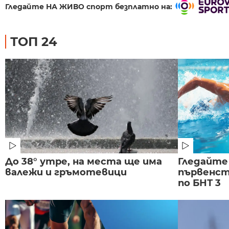
Гледайте НА ЖИВО спорт безплатно на:
ТОП 24
До 38° утре, на места ще има
Гледайте
валежи и гръмотевици
първенст
по БНТ 3