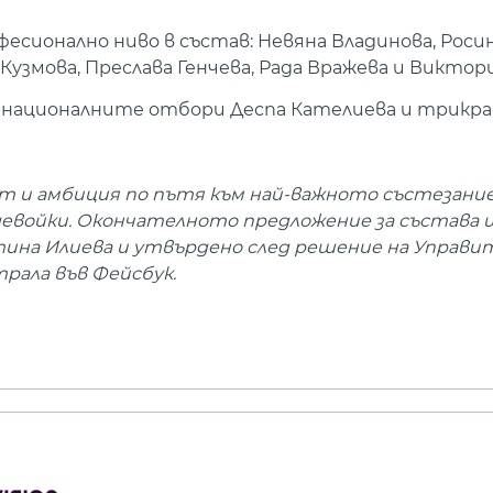
сионално ниво в състав: Невяна Владинова, Роси
узмова, Преслава Генчева, Рада Вражева и Виктори
а националните отбори Деспа Кателиева и трик
т и амбиция по пътя към най-важното състезание
евойки. Окончателното предложение за състава 
на Илиева и утвърдено след решение на Управи
рала във Фейсбук.