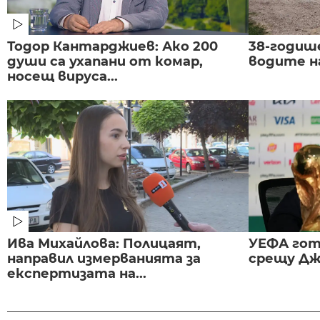
Тодор Кантарджиев: Ако 200
38-годиш
души са ухапани от комар,
водите н
носещ вируса...
Ива Михайлова: Полицаят,
УЕФА гот
направил измерванията за
срещу Дж
експертизата на...