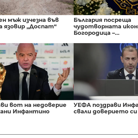
ен мъж изчезна във
България посреща
а язовир „Доспат“
чудотворната икон
Богородица –...
ви вот на недоверие
УЕФА поздрави Инфа
ани Инфантино
свали доверието с