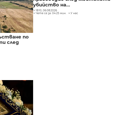
убийство на...
18:10, 06.08.2026
Чете се за: 04:25 мин.
У нас
ъстване по
и след