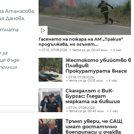
на Атанасова,
я Данова.
ратната
Гасенето на пожара на АМ „Тракия“
продължава, но огънят...
07:10, 07.08.2026
Чете се за: 00:45 мин.
У нас
 за
ще бъде
Жестокото убийство в
Пловдив:
телния
Прокуратурата внася
искане „задържане под
07:18, 07.08.2026
Чете се за: 01:05 мин.
У нас
стража“
Скандалът с ВиК-
Бургас: Гледат
мярката на бившия
директор
07:24, 07.08.2026
Чете се за: 00:45 мин.
У нас
Тръмп увери, че САЩ
имат достатъчно
боеприпаси и очаква