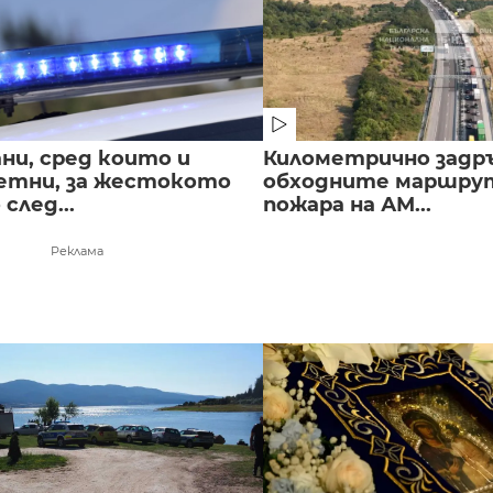
ни, сред които и
Километрично задр
етни, за жестокото
обходните маршрут
след...
пожара на АМ...
Реклама