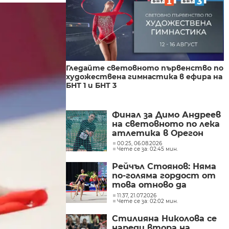
Гледайте световното първенство по
художествена гимнастика в ефира на
БНТ 1 и БНТ 3
Финал за Димо Андреев
на световното по лека
атлетика в Орегон
00:25, 06.08.2026
Чете се за: 02:45 мин.
Рейчъл Стоянов: Няма
по-голяма гордост от
това отново да
представям България
11:37, 21.07.2026
Чете се за: 02:02 мин.
Стилияна Николова се
нареди втора на