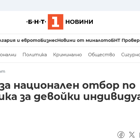
лгария и еврото
Бизнес
Новини от миналото
БНТ Провер
онални
Политика
Криминално
Общество
Сигурн
рт
за национален отбор по
ка за девойки индивидуа