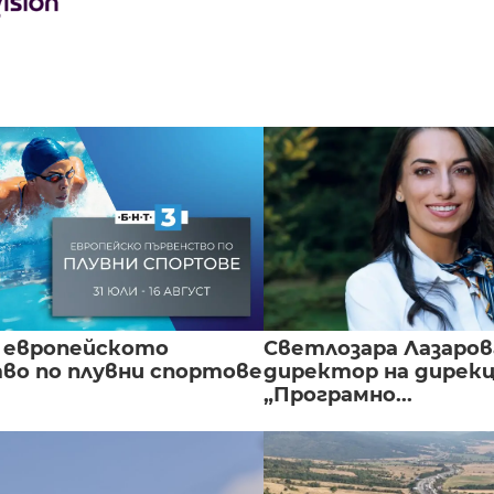
 европейското
Светлозара Лазаров
во по плувни спортове
директор на дирек
„Програмно...