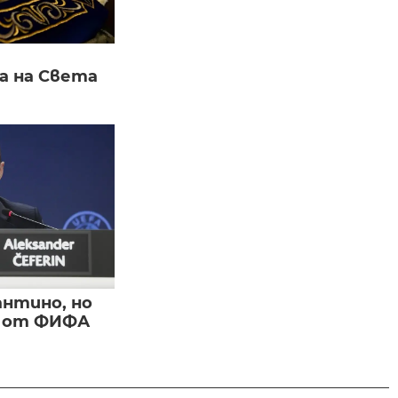
а на Света
нтино, но
и от ФИФА