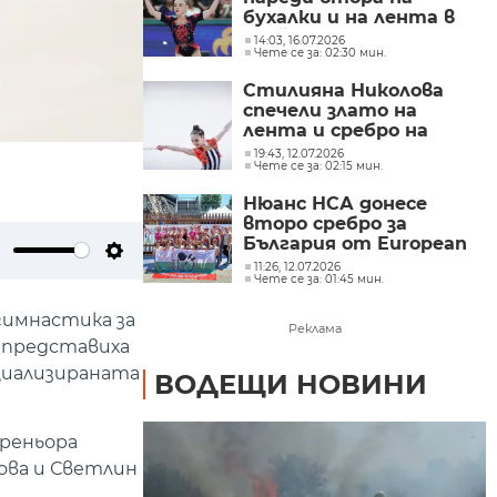
бухалки и на лента в
крайното класиране на
14:03, 16.07.2026
Чете се за: 02:30 мин.
турнирите от
Световната купа по
Стилияна Николова
художествена
спечели злато на
гимнастика за 2026 г.
лента и сребро на
бухалки в Милано
19:43, 12.07.2026
Чете се за: 02:15 мин.
Нюанс НСА донесе
второ сребро за
България от European
Gym for Life Challenge
11:26, 12.07.2026
ute
Settings
Чете се за: 01:45 мин.
2026
гимнастика за
Реклама
и представиха
циализираната
ВОДЕЩИ НОВИНИ
реньора
ова и Светлин