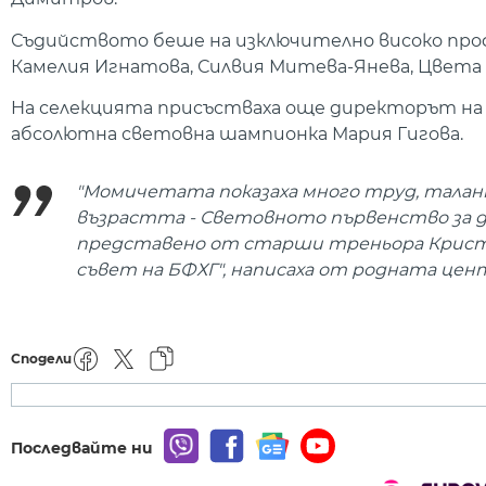
Съдийството беше на изключително високо профе
Камелия Игнатова, Силвия Митева-Янева, Цвета К
На селекцията присъстваха още директорът н
абсолютна световна шампионка Мария Гигова.
"Момичетата показаха много труд, талан
възрастта - Световното първенство за д
представено от старши треньора Кристи
съвет на БФХГ", написаха от родната цент
Сподели
Последвайте ни