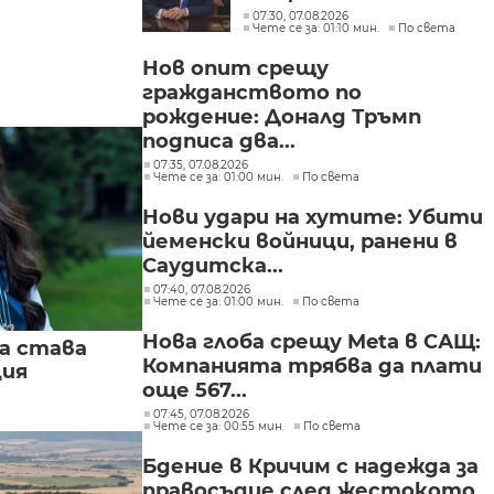
конфликтът с Иран да
07:30, 07.08.2026
Чете се за: 01:10 мин.
По света
приключи скоро
Нов опит срещу
гражданството по
рождение: Доналд Тръмп
подписа два...
07:35, 07.08.2026
Чете се за: 01:00 мин.
По света
Нови удари на хутите: Убити
йеменски войници, ранени в
Саудитска...
07:40, 07.08.2026
Чете се за: 01:00 мин.
По света
Нова глоба срещу Meta в САЩ:
а става
Компанията трябва да плати
ция
още 567...
07:45, 07.08.2026
Чете се за: 00:55 мин.
По света
Бдение в Кричим с надежда за
правосъдие след жестокото