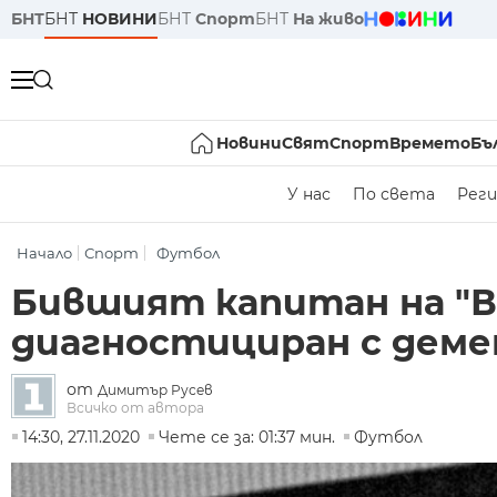
БНТ
БНТ
НОВИНИ
БНТ
Спорт
БНТ
На живо
Новини
Свят
Спорт
Времето
Бъ
У нас
По света
Реги
Начало
Спорт
Футбол
Бившият капитан на "В
диагностициран с деме
от
Димитър Русев
Всичко от автора
14:30, 27.11.2020
Чете се за: 01:37 мин.
Футбол