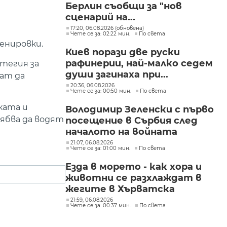
Берлин съобщи за "нов
сценарий на...
17:20, 06.08.2026 (обновена)
Чете се за: 02:22 мин.
По света
енировки.
Киев порази две руски
рафинерии, най-малко седем
атегия за
души загинаха при...
ат да
20:36, 06.08.2026
Чете се за: 00:50 мин.
По света
ката и
Володимир Зеленски с първо
рябва да водят
посещение в Сърбия след
началото на войната
21:07, 06.08.2026
Чете се за: 01:00 мин.
По света
Езда в морето - как хора и
животни се разхлаждат в
жегите в Хърватска
21:59, 06.08.2026
Чете се за: 00:37 мин.
По света