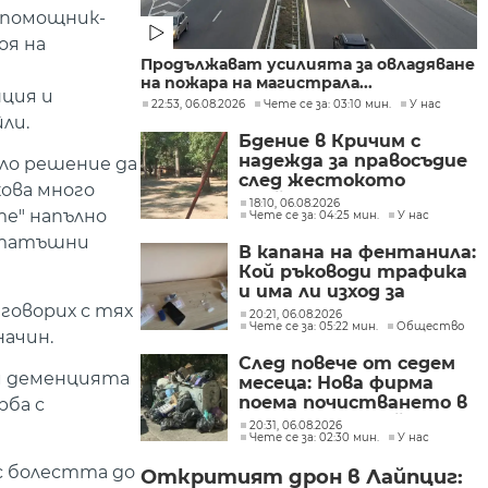
 помощник-
оя на
Продължават усилията за овладяване
на пожара на магистрала...
нция и
22:53, 06.08.2026
Чете се за: 03:10 мин.
У нас
ли.
Бдение в Кричим с
надежда за правосъдие
ело решение да
след жестокото
ова много
убийство на млад мъж
18:10, 06.08.2026
е" напълно
Чете се за: 04:25 мин.
У нас
в Пловдив от
тийнейджъри
нататъшни
В капана на фентанила:
Кой ръководи трафика
и има ли изход за
 говорих с тях
пристрастените?
20:21, 06.08.2026
Чете се за: 05:22 мин.
Общество
начин.
След повече от седем
 и деменцията
месеца: Нова фирма
поема почистването в
рба с
столичните райони
20:31, 06.08.2026
Чете се за: 02:30 мин.
У нас
"Слатина", "Подуяне" и
"Изгрев"
с болестта до
Откритият дрон в Лайпциг: