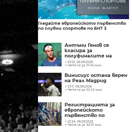
Гледайте европейското първенство
по плувни спортове по БНТ 3
Антъни Генов се
класира за
полуфиналите на
двойки в Пловдив
23:52, 06.08.2026
Чете се за: 01:45 мин.
Винисиус остана верен
на Реал Мадрид
23:11, 06.08.2026
Чете се за: 02:42 мин.
Регистрацията за
европейското
първенство по
спускане на Витоша
22:54, 06.08.2026
Чете се за: 02:10 мин.
приключи