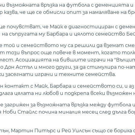
чи възможната връзка на футбола с деменцията и
азва, че ще се обмисли опит за намаляване на бр
а ще почувстват, че Майк е диагностициран с деме
на съпругата му Барбара и цялото семейство Бей
че той и семейството му са решили да вземат см
т този въпрос още повече в момент, когато толк
ест. Асоциацията на бившите играчи на "Вълцит
о Дон Астъл и много други, за да стимулира по-
ки засегнати играчи и техните семейства.
н контакт с Майк, Барбара и семейството си, и аз
едлага цялата ни любов и подкрепа всеки възможен 
 е загрижен за възможната връзка между футбола
я Ноби Стайлс почина миналия месец след дълга бо
н, Мартин Питърс и Рей Уилсън също се бориха 