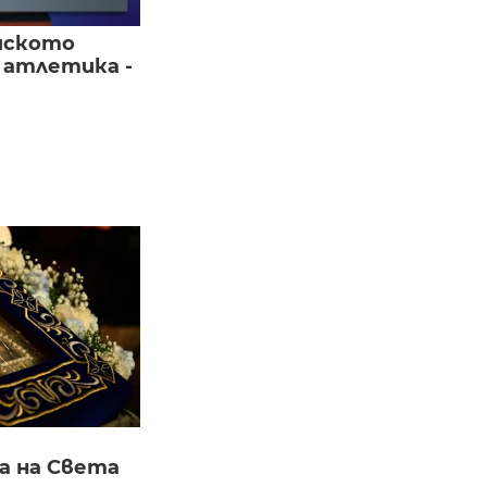
йското
 атлетика -
а на Света