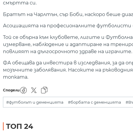
смъртта си.
Братът на Чарлтън, сър Боби, наскоро беше ди
Асоциацията на професионалните футболисти (П
Той се обърна към клубовете, лигите и Футболн
измерване, наблюдение и адаптиране на тренир
повлияят на дългосрочното здраве на играчите.
ФА обещава да инвестира в изследвания, за да о
мозъчните заболявания. Насоките на ръководния 
топката.
Сподели
#футболът и деменцията
#борбата с деменцията
#В
ТОП 24