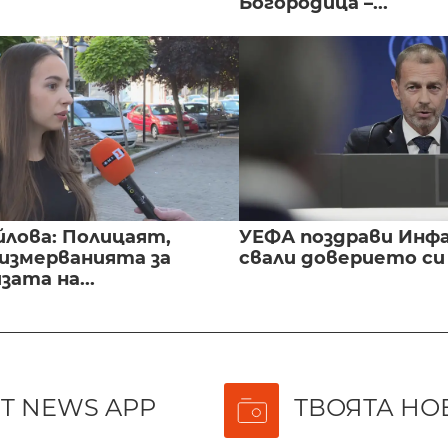
Богородица –...
йлова: Полицаят,
УЕФА поздрави Инфа
 измерванията за
свали доверието с
ата на...
T NEWS APP
ТВОЯТА НО