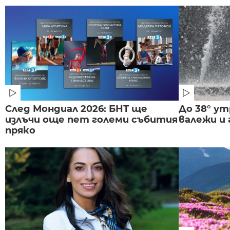
След Мондиал 2026: БНТ ще
До 38° ут
излъчи още пет големи събития
валежи и
пряко