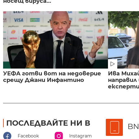
носещ вируса...
УЕФА готви вот на недоверие
Ива Миха
срещу Джани Инфантино
направил
експертиз
ПОСЛЕДВАЙТЕ НИ В
BN
Facebook
Instagram