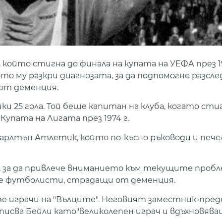
който стигна до финала на купата на УЕФА през 19
ото му разкри диагнозата, за да подпомогне разсл
от деменция.
ки 25 гола. Той беше капитан на клуба, когато сти
 Купата на Лигата през 1974 г.
арлтън Атлетик, който по-късно ръководи и печел
, за да привлече вниманието към текущите пробл
те футболисти, страдащи от деменция.
е играчи на "Вълците". Неговият заместник-пред
исва Бейли като"великолепен играч и вдъхновяващ