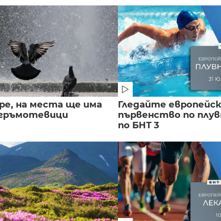
ре, на места ще има
Гледайте европейс
 гръмотевици
първенство по плу
по БНТ 3