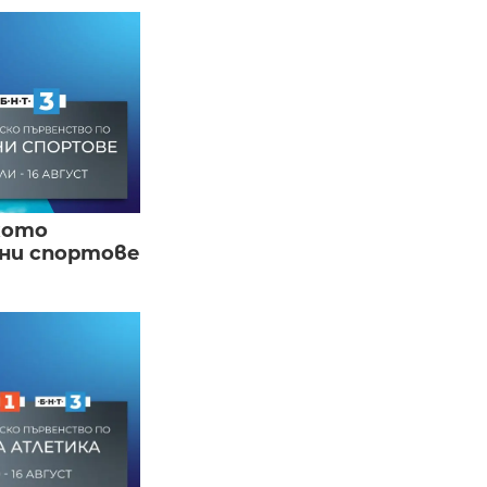
кото
вни спортове