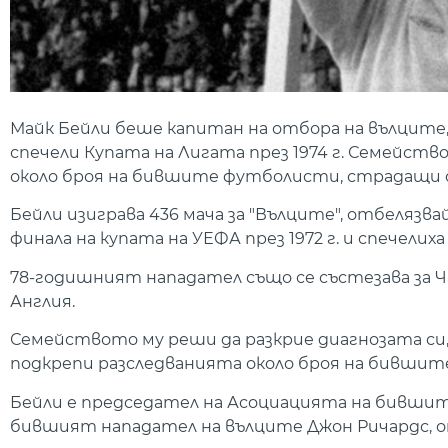
Майк Бейли беше капитан на отбора на вълците, 
спечели Купата на Лигата през 1974 г. Семейств
около броя на бившите футболисти, страдащи 
Бейли изиграва 436 мача за "Вълците", отбелязвай
финала на купата на УЕФА през 1972 г. и спечелиха
78-годишният нападател също се състезава за Ч
Англия.
Семейството му реши да разкрие диагнозата си
подкрепи разследванията около броя на бивши
Бейли е председател на Асоциацията на бившит
бившият нападател на вълците Джон Ричардс, оп