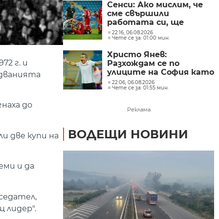
Сенси: Ако мислим, че
сме свършили
работата си, ще
сгрешим
22:16, 06.08.2026
Чете се за: 01:00 мин.
Христо Янев:
72 г. и
Разхождам се по
улиците на София като
едванията
най-мразения човек в
22:06, 06.08.2026
Чете се за: 01:55 мин.
държавата
гнаха до
Реклама
ВОДЕЩИ НОВИНИ
и две купи на
еми и да
седател,
 лидер".