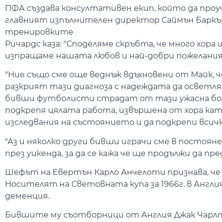
ПФА създава консултативен екип, който да проу
главният изпълнителен директор Саймън Баркър к
тренировките
Ричардс каза: "Споделяме скръбта, че много хор
изпращаме нашата любов и най-добри пожелания 
"Ние също сме още веднъж вдъхновени от Майк, 
разкрият тази диагноза с надеждата да осветля
бивши футболисти страдат от тази ужасна бол
подкрепя цялата работа, извършена от хора кат
изследвания на състоянието и да подкрепи всич
"Аз и няколко други бивши играчи сме в постояне
през уикенда, за да се кажа че ще продължи да пр
Шефът на Евертън Карло Анчелоти признава, че
Носителят на Световната купа за 1966г. в Англи
деменция.
Бившите му съотборници от Англия Джак Чарлтъ