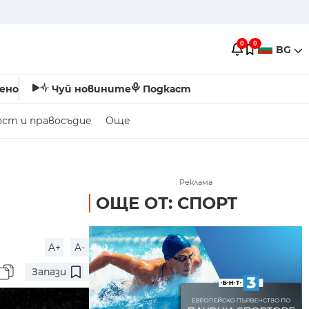
0
0
BG
ено
Чуй новините
Подкаст
ост и правосъдие
Още
Реклама
ОЩЕ ОТ: СПОРТ
A+
A-
Запази