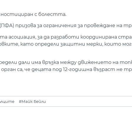
агностициран с болестта.
ФА) призова за ограничения за провеждане на тр
ата асоциация, за да разработи координирана стр
овките, като определи защитни мерки, които мог
предели дали има връзка между движението на топ
орган са, че децата под 12-годишна възраст не т
ълците
#Майк Бейли