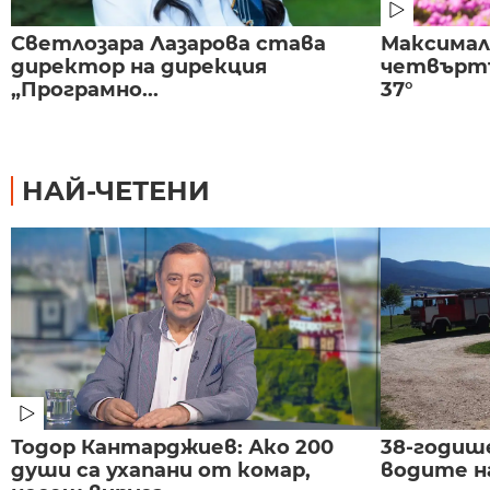
Светлозара Лазарова става
Максима
директор на дирекция
четвъртъ
„Програмно...
37°
НАЙ-ЧЕТЕНИ
Тодор Кантарджиев: Ако 200
38-годиш
души са ухапани от комар,
водите н