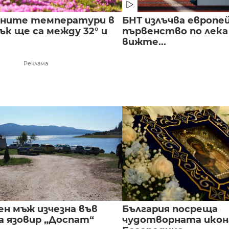
лните температури в
БНТ излъчва европе
к ще са между 32° и
първенство по лека
вижте...
Реклама
ен мъж изчезна във
България посреща
а язовир „Доспат“
чудотворната икон