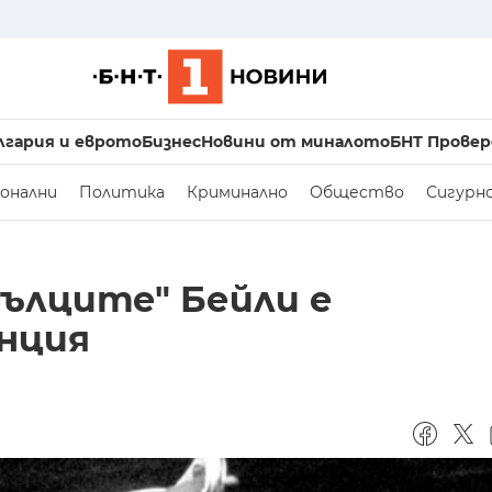
лгария и еврото
Бизнес
Новини от миналото
БНТ Провер
онални
Политика
Криминално
Общество
Сигурн
ълците" Бейли е
нция