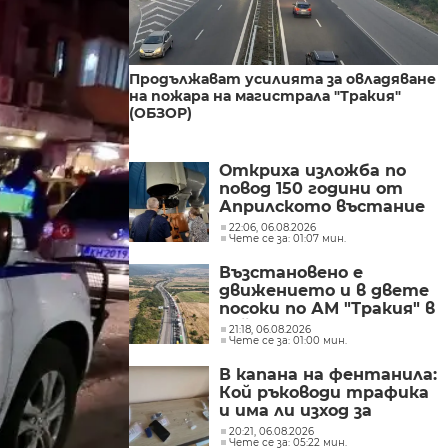
Продължават усилията за овладяване
на пожара на магистрала "Тракия"
(ОБЗОР)
Откриха изложба по
повод 150 години от
Априлското въстание
в Обсерваторията в
22:06, 06.08.2026
Чете се за: 01:07 мин.
Рожен
Възстановено е
движението и в двете
посоки по АМ "Тракия" в
района на 69-ия
21:18, 06.08.2026
Чете се за: 01:00 мин.
километър
В капана на фентанила:
Кой ръководи трафика
и има ли изход за
пристрастените?
20:21, 06.08.2026
Чете се за: 05:22 мин.