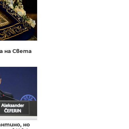
а на Света
нтино, но