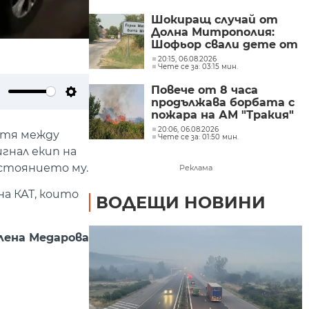
Шокиращ случай от
Долна Митрополия:
Шофьор свали дете от
автобус и го остави на
20:15, 06.08.2026
Чете се за: 03:15 мин.
пътя в жегата
Повече от 8 часа
продължава борбата с
ute
Settings
пожара на АМ "Тракия"
при отбивката към
20:06, 06.08.2026
пътя между
Чете се за: 01:50 мин.
Велинград
гнал екип на
ъстоянието му.
Реклама
а КАТ, които
ВОДЕЩИ НОВИНИ
лена Медарова