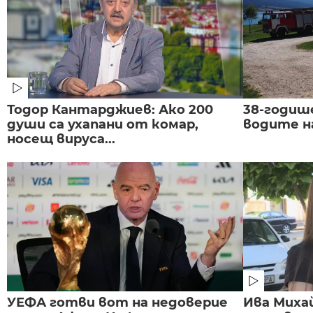
Тодор Кантарджиев: Ако 200
38-годиш
души са ухапани от комар,
водите н
носещ вируса...
УЕФА готви вот на недоверие
Ива Миха