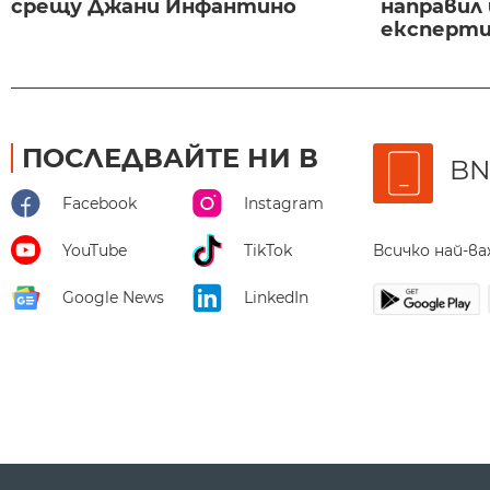
срещу Джани Инфантино
направил
експертиз
ПОСЛЕДВАЙТЕ НИ В
BN
Facebook
Instagram
Всичко най-в
YouTube
TikTok
Google News
LinkedIn