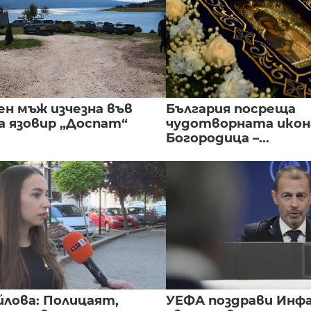
ен мъж изчезна във
България посреща
а язовир „Доспат“
чудотворната икон
Богородица –...
йлова: Полицаят,
УЕФА поздрави Инфа