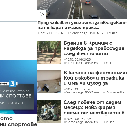
Продължават усилията за овладяване
на пожара на магистрала...
22:53, 06.08.2026
Чете се за: 03:10 мин.
У нас
Бдение в Кричим с
надежда за правосъдие
след жестокото
убийство на млад мъж
18:10, 06.08.2026
Чете се за: 04:25 мин.
У нас
в Пловдив от
тийнейджъри
В капана на фентанила:
Кой ръководи трафика
и има ли изход за
пристрастените?
20:21, 06.08.2026
Чете се за: 05:22 мин.
Общество
След повече от седем
месеца: Нова фирма
поема почистването в
кото
столичните райони
20:31, 06.08.2026
Чете се за: 02:30 мин.
У нас
"Слатина", "Подуяне" и
вни спортове
"Изгрев"