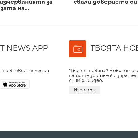
 измерванията за
свали доверието с
ата на...
T NEWS APP
ТВОЯТА НО
ажно в твоя телефон
"Твоята новина"! Новините о
нашите зрители! Изпрате
снимки, видео.
Изпрати