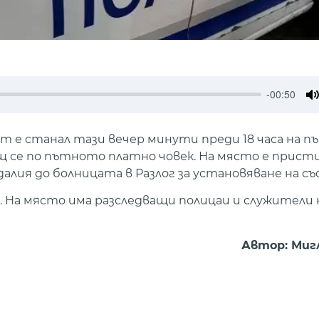
-00:50
M
ът е станал тази вечер минути преди 18 часа на 
щ се по пътното платно човек. На място е присти
лия до болницата в Разлог за установяване на с
. На място има разследващи полицаи и служители н
Автор: Миг