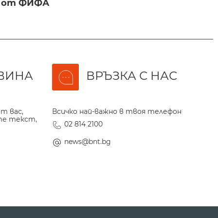
и от ФИФА
ВИНА
ВРЪЗКА С НАС
т вас,
Всичко най-важно в твоя телефон
те текст,
02 814 2100
news@bnt.bg