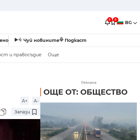
0
0
BG
ено
Чуй новините
Подкаст
ост и правосъдие
Още
Реклама
ОЩЕ ОТ: ОБЩЕСТВО
A+
A-
Запази