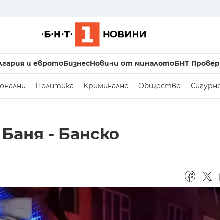
лгария и еврото
Бизнес
Новини от миналото
БНТ Провер
онални
Политика
Криминално
Общество
Сигурн
Баня - Банско