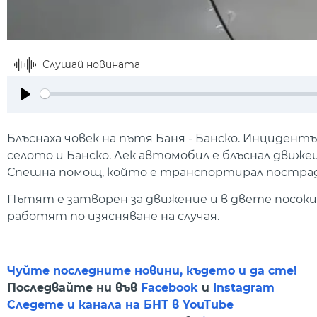
Слушай новината
Play
Блъснаха човек на пътя Баня - Банско. Инцидент
селото и Банско. Лек автомобил е блъснал движе
Спешна помощ, който е транспортирал пострада
Пътят е затворен за движение и в двете посоки
работят по изясняване на случая.
Чуйте последните новини, където и да сте!
Последвайте ни във
Facebook
и
Instagram
Следете и канала на БНТ в YouTube