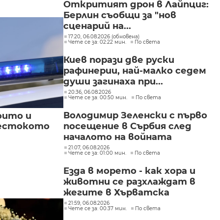
Откритият дрон в Лайпциг:
Берлин съобщи за "нов
сценарий на...
17:20, 06.08.2026 (обновена)
Чете се за: 02:22 мин.
По света
Киев порази две руски
рафинерии, най-малко седем
души загинаха при...
20:36, 06.08.2026
Чете се за: 00:50 мин.
По света
Володимир Зеленски с първо
оито и
жестокото
посещение в Сърбия след
началото на войната
21:07, 06.08.2026
Чете се за: 01:00 мин.
По света
Езда в морето - как хора и
животни се разхлаждат в
жегите в Хърватска
21:59, 06.08.2026
Чете се за: 00:37 мин.
По света