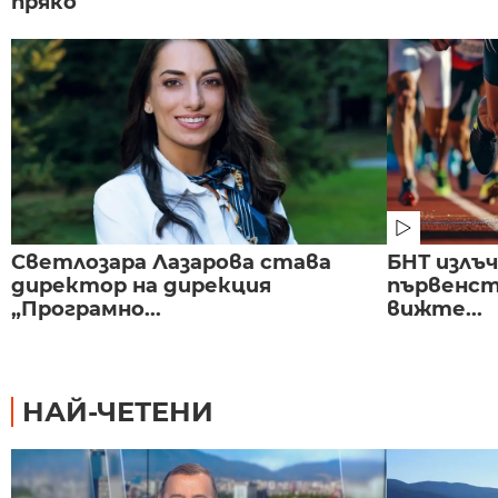
пряко
Светлозара Лазарова става
БНТ излъ
директор на дирекция
първенст
„Програмно...
вижте...
НАЙ-ЧЕТЕНИ