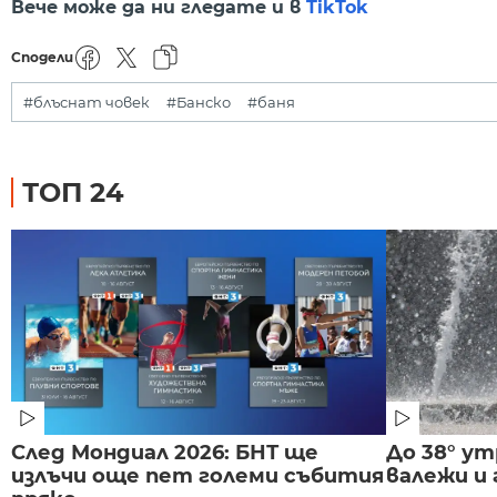
Вече може да ни гледате и в
TikTok
Сподели
#блъснат човек
#Банско
#баня
ТОП 24
След Мондиал 2026: БНТ ще
До 38° ут
излъчи още пет големи събития
валежи и