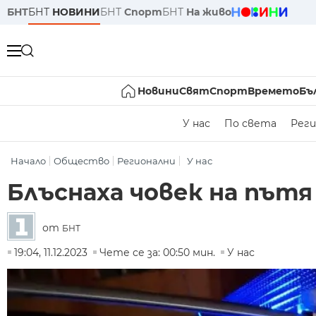
БНТ
БНТ
НОВИНИ
БНТ
Спорт
БНТ
На живо
Новини
Свят
Спорт
Времето
Бъ
У нас
По света
Реги
Начало
Общество
Регионални
У нас
Блъснаха човек на пътя 
от
БНТ
19:04, 11.12.2023
Чете се за: 00:50 мин.
У нас