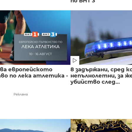
по БНТ 3
чва европейското
8 задържани, сред к
во по лека атлетика -
непълнолетни, за 
убийство след...
Реклама