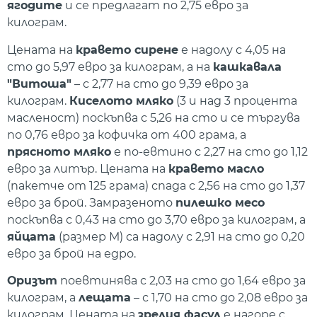
ягодите
и се предлагат по 2,75 евро за
килограм.
Цената на
кравето сирене
е надолу с 4,05 на
сто до 5,97 евро за килограм, а на
кашкавала
"Витоша"
– с 2,77 на сто до 9,39 евро за
килограм.
Киселото мляко
(3 и над 3 процента
масленост) поскъпва с 5,26 на сто и се търгува
по 0,76 евро за кофичка от 400 грама, а
прясното мляко
е по-евтино с 2,27 на сто до 1,12
евро за литър. Цената на
кравето масло
(пакетче от 125 грама) спада с 2,56 на сто до 1,37
евро за брой. Замразеното
пилешко месо
поскъпва с 0,43 на сто до 3,70 евро за килограм, а
яйцата
(размер М) са надолу с 2,91 на сто до 0,20
евро за брой на едро.
Оризът
поевтинява с 2,03 на сто до 1,64 евро за
килограм, а
лещата
– с 1,70 на сто до 2,08 евро за
килограм. Цената на
зрелия фасул
е нагоре с