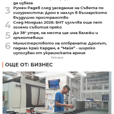
да избяга
3
Румен Радев след заседание на Съвета по
сигурността: Дрон е нахлул в българското
въздушно пространство
4
След Мондиал 2026: БНТ излъчва още пет
големи събития пряко
5
До 38° утре, на места ще има валежи и
гръмотевици
6
Министерството на отбраната: Дронът,
паднал край Кардам, е “Майя” - широко
използван от украинската армия
Реклама
ОЩЕ ОТ: БИЗНЕС