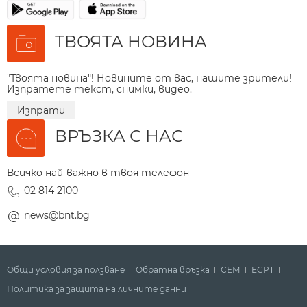
ТВОЯТА НОВИНА
"Твоята новина"! Новините от вас, нашите зрители!
Изпратете текст, снимки, видео.
Изпрати
ВРЪЗКА С НАС
Всичко най-важно в твоя телефон
02 814 2100
news@bnt.bg
Общи условия за ползване
Обратна връзка
СЕМ
ECPT
Политика за защита на личните данни