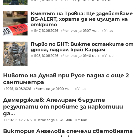
12:19, 10.08.2026
Чете се за: 02:22 мин.
У нас
Кметът на Трявна: Ще задействаме
BG-ALERT, хората да не излизат на
открито
11:47, 10.08.2026
Чете се за: 01:07 мин.
У нас
Първо по БНТ: Вижте останките от
дрона, паднал край Кардам
11:25, 10.08.2026
Чете се за: 01:40 мин.
У нас
Нивото на Дунав при Русе падна с още 2
сантиметра
10:15, 10.08.2026
Чете се за: 01:00 мин.
У нас
Демерджиев: Апелирам бързите
резултати от пробите за наркотици
да...
12:02, 10.08.2026
Чете се за: 01:40 мин.
У нас
Виктория Ангелова спечели световната