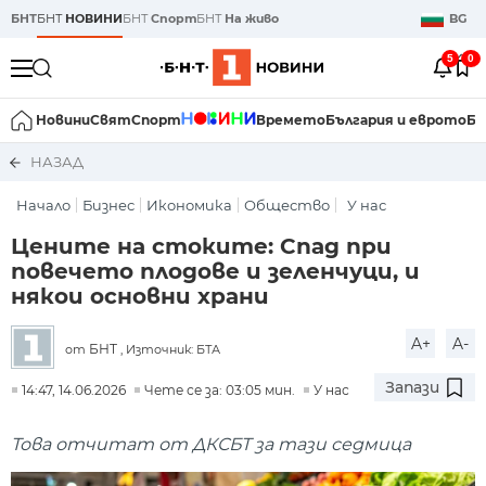
БНТ
БНТ
НОВИНИ
БНТ
Спорт
БНТ
На живо
BG
5
0
Новини
Свят
Спорт
Времето
България и еврото
Би
НАЗАД
Начало
Бизнес
Икономика
Общество
У нас
Цените на стоките: Спад при
повечето плодове и зеленчуци, и
някои основни храни
A+
A-
БНТ
от
, Източник: БТА
Запази
14:47, 14.06.2026
Чете се за: 03:05 мин.
У нас
Това отчитат от ДКСБТ за тази седмица