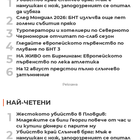
1
намушкан с нож, заподозреният се опитал
да избяга
2
След Мондиал 2026: БНТ излъчва още пет
големи събития пряко
3
Туроператори и хотелиери по Северното
Черноморие отчитат по-слаб сезон
4
Гледайте европейското първенство по
плуване по БНТ 3
5
НА ЖИВО от Бирмингам: Европейското
първенство по лека атлетика
6
На 12 август предстои пълно слънчево
затъмнение
Реклама
НАЙ-ЧЕТЕНИ
1
Жестокото убийство в Пловдив:
Младежите са били Георги повече от час и
си купили дюнери с парите му
2
Убийство край Слънчев бряг: Мъж е
намушкан с нож, заподозреният се опитал