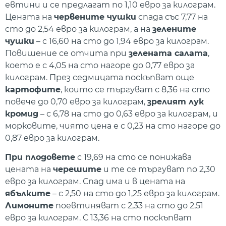
евтини и се предлагат по 1,10 евро за килограм.
Цената на
червените чушки
спада със 7,77 на
сто до 2,54 евро за килограм, а на
зелените
чушки
– с 16,60 на сто до 1,94 евро за килограм.
Повишение се отчита при
зелената салата
,
което е с 4,05 на сто нагоре до 0,77 евро за
килограм. През седмицата поскъпват още
картофите
, които се търгуват с 8,36 на сто
повече до 0,70 евро за килограм,
зрелият лук
кромид
– с 6,78 на сто до 0,63 евро за килограм, и
морковите, чиято цена е с 0,23 на сто нагоре до
0,87 евро за килограм.
При плодовете
с 19,69 на сто се понижава
цената на
черешите
и те се търгуват по 2,30
евро за килограм. Спад има и в цената на
ябълките
– с 2,50 на сто до 1,25 евро за килограм.
Лимоните
поевтиняват с 2,33 на сто до 2,51
евро за килограм. С 13,36 на сто поскъпват