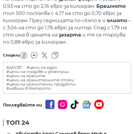
0,93 на сто до 2,16 евро за килограм.
Брашното
тип 500 поскъпва с 4,17 на сто до 0,70 евро за
килограм. През седмицата по-скъпо е и
олиото
–
с 3,04 на сто до 1,76 евро за литър. Спад с 1,79 на
сто има в цената на
захарта
и тя се търгува
по 0,88 евро за килограм.
Сподели
#ДКСБТ
#цени на едро
#цени на плодове и зеленчуци
#цени на храните
#цени на хранителните стоки
#цени на хранителни продукти
#новини в Метрото
Последвайте ни
ТОП 24
Убийство край Слънчев бряг: Мъж е