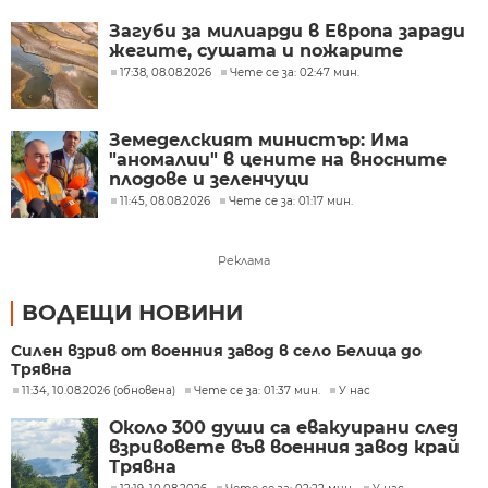
Загуби за милиарди в Европа заради
жегите, сушата и пожарите
17:38, 08.08.2026
Чете се за: 02:47 мин.
Земеделският министър: Има
"аномалии" в цените на вносните
плодове и зеленчуци
11:45, 08.08.2026
Чете се за: 01:17 мин.
Реклама
ВОДЕЩИ НОВИНИ
Силен взрив от военния завод в село Белица до
Трявна
11:34, 10.08.2026 (обновена)
Чете се за: 01:37 мин.
У нас
Около 300 души са евакуирани след
взривовете във военния завод край
Трявна