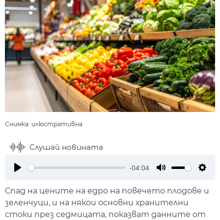
Снимка: илюстративна
Слушай новината
-04:04
Play
Mute
Setti
Спад на цените на едро на повечето плодове и
зеленчуци, и на някои основни хранителни
стоки през седмицата, показват данните от