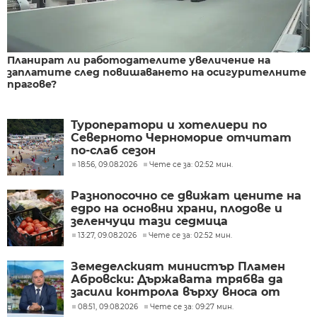
Планират ли работодателите увеличение на
заплатите след повишаването на осигурителните
прагове?
Туроператори и хотелиери по
Северното Черноморие отчитат
по-слаб сезон
18:56, 09.08.2026
Чете се за: 02:52 мин.
Разнопосочно се движат цените на
едро на основни храни, плодове и
зеленчуци тази седмица
13:27, 09.08.2026
Чете се за: 02:52 мин.
Земеделският министър Пламен
Абровски: Държавата трябва да
засили контрола върху вноса от
трети страни
08:51, 09.08.2026
Чете се за: 09:27 мин.