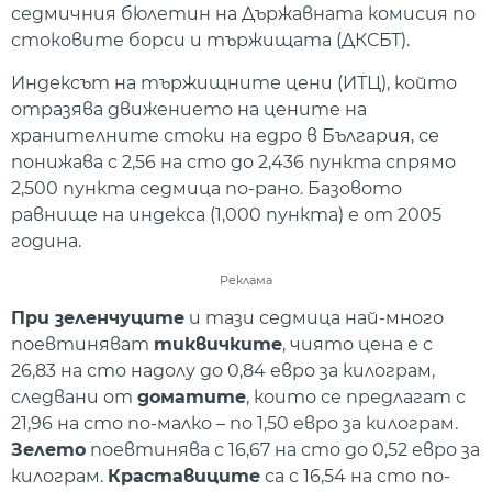
седмичния бюлетин на Държавната комисия по
стоковите борси и тържищата (ДКСБТ).
Индексът на тържищните цени (ИТЦ), който
отразява движението на цените на
хранителните стоки на едро в България, се
понижава с 2,56 на сто до 2,436 пункта спрямо
2,500 пункта седмица по-рано. Базовото
равнище на индекса (1,000 пункта) е от 2005
година.
Реклама
При зеленчуците
и тази седмица най-много
поевтиняват
тиквичките
, чиято цена е с
26,83 на сто надолу до 0,84 евро за килограм,
следвани от
доматите
, които се предлагат с
21,96 на сто по-малко – по 1,50 евро за килограм.
Зелето
поевтинява с 16,67 на сто до 0,52 евро за
килограм.
Краставиците
са с 16,54 на сто по-