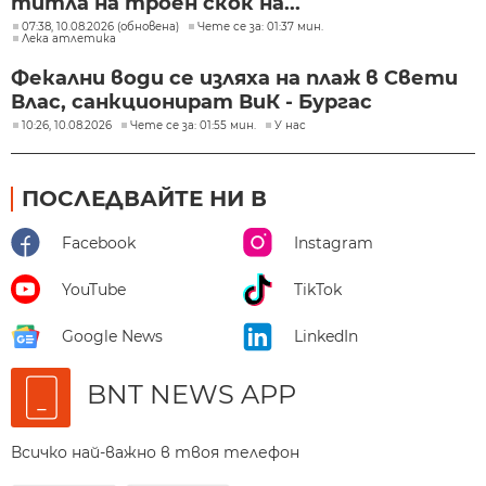
титла на троен скок на...
07:38, 10.08.2026 (обновена)
Чете се за: 01:37 мин.
Лека атлетика
Фекални води се изляха на плаж в Свети
Влас, санкционират ВиК - Бургас
10:26, 10.08.2026
Чете се за: 01:55 мин.
У нас
ПОСЛЕДВАЙТЕ НИ В
Facebook
Instagram
YouTube
TikTok
Google News
LinkedIn
BNT NEWS APP
Всичко най-важно в твоя телефон