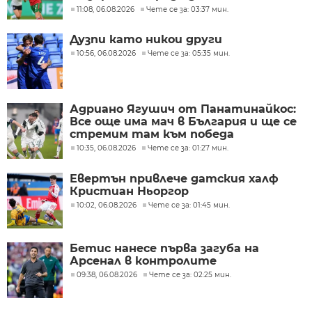
трудните решения в своята
11:08, 06.08.2026
Чете се за: 03:37 мин.
кариера
Дузпи като никои други
10:56, 06.08.2026
Чете се за: 05:35 мин.
Адриано Ягушич от Панатинайкос:
Все още има мач в България и ще се
стремим там към победа
10:35, 06.08.2026
Чете се за: 01:27 мин.
Евертън привлече датския халф
Кристиан Ньоргор
10:02, 06.08.2026
Чете се за: 01:45 мин.
Бетис нанесе първа загуба на
Арсенал в контролите
09:38, 06.08.2026
Чете се за: 02:25 мин.