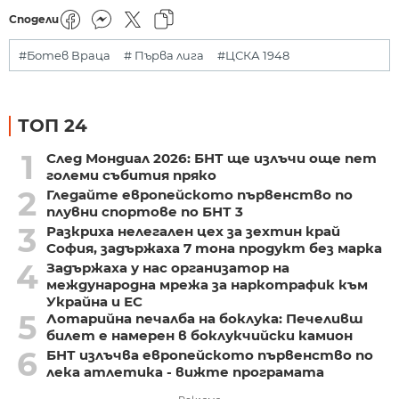
Сподели
#Ботев Враца
# Първа лига
#ЦСКА 1948
ТОП 24
1
След Мондиал 2026: БНТ ще излъчи още пет
големи събития пряко
2
Гледайте европейското първенство по
плувни спортове по БНТ 3
3
Разкриха нелегален цех за зехтин край
София, задържаха 7 тона продукт без марка
4
Задържаха у нас организатор на
международна мрежа за наркотрафик към
Украйна и ЕС
5
Лотарийна печалба на боклука: Печеливш
билет е намерен в боклукчийски камион
6
БНТ излъчва европейското първенство по
лека атлетика - вижте програмата