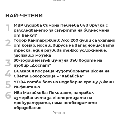
Реклама
НАЙ-ЧЕТЕНИ
1
МВР издирва Симона Пейчева във връзка с
разследването за смъртта на бизнесмена
от Банкя?
2
Тодор Кантарджиев: Ако 200 души са ухапани
от комар, носещ вируса на Западнонилската
треска, един развива тежко усложнение,
засягащо мозъка
3
38-годишен мъж изчезна във водите на
язовир „Доспат“
4
България посреща чудотворната икона на
Света Богородица – "Хавайска"
5
УЕФА готви вот на недоверие срещу Джани
Инфантино
6
Ива Михайлова: Полицаят, направил
измерванията за експертизата на
прокуратурата, няма необходимото
образование
Реклама