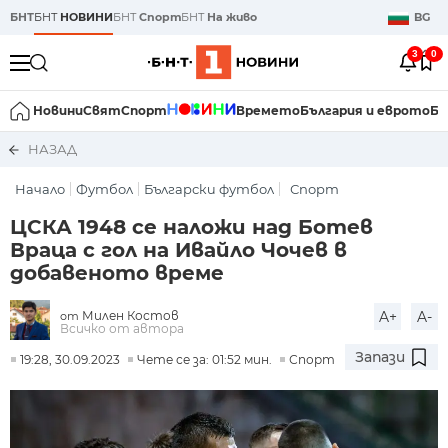
БНТ
БНТ
НОВИНИ
БНТ
Спорт
БНТ
На живо
BG
3
0
Новини
Свят
Спорт
Времето
България и еврото
Би
НАЗАД
Начало
Футбол
Български футбол
Спорт
ЦСКА 1948 се наложи над Ботев
Враца с гол на Ивайло Чочев в
добавеното време
Милен Костов
A+
A-
от
Всичко от автора
Запази
19:28, 30.09.2023
Чете се за: 01:52 мин.
Спорт