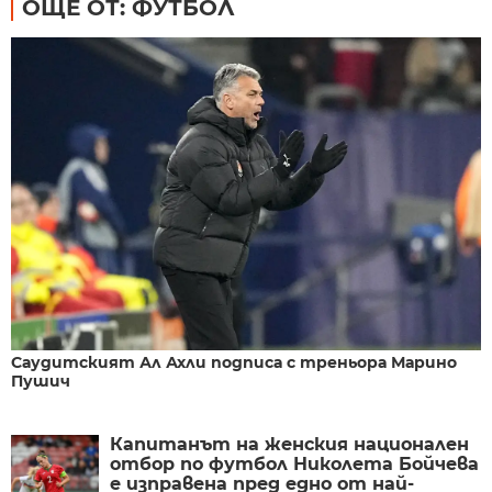
ОЩЕ ОТ: ФУТБОЛ
Саудитският Ал Ахли подписа с треньора Марино
Пушич
Капитанът на женския национален
отбор по футбол Николета Бойчева
е изправена пред едно от най-