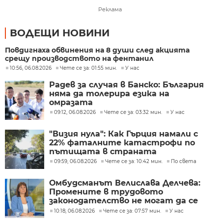
Реклама
ВОДЕЩИ НОВИНИ
Повдигнаха обвинения на 8 души след акцията
срещу производството на фентанил
10:56, 06.08.2026
Чете се за: 01:55 мин.
У нас
Радев за случая в Банско: България
няма да толерира езика на
омразата
09:12, 06.08.2026
Чете се за: 03:32 мин.
У нас
"Визия нула": Как Гърция намали с
22% фаталните катастрофи по
пътищата в страната
09:59, 06.08.2026
Чете се за: 10:42 мин.
По света
Омбудсманът Велислава Делчева:
Промените в трудовото
законодателство не могат да се
правят през бюджета
10:18, 06.08.2026
Чете се за: 07:57 мин.
У нас