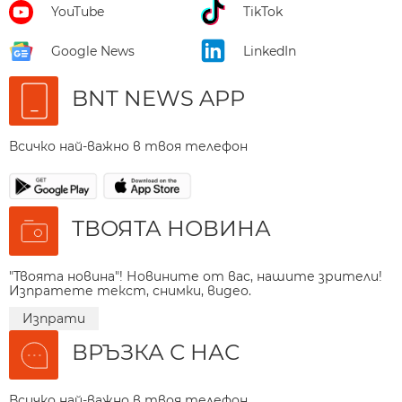
YouTube
TikTok
Google News
LinkedIn
BNT NEWS APP
Всичко най-важно в твоя телефон
ТВОЯТА НОВИНА
"Твоята новина"! Новините от вас, нашите зрители!
Изпратете текст, снимки, видео.
Изпрати
ВРЪЗКА С НАС
Всичко най-важно в твоя телефон