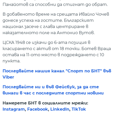
Панайотов са способни да стигнат до обрат.
В добавеното време на срещата Ивайло Чочев
донесе успеха на гостите. Българският
национал засече с глава центриране в
наказателното поле на Антонио Вутов.
ЦСКА 1948 се изкачи до 6-ата позиция в
класирането с актив от 18 точки. Ботев Враца
остава на 11-ото място в подреждането с 10
пункта.
Последвайте нашия канал "Спорт по БНТ" във
Viber
Последвайте ни и във Фейсбук, за да сте
винаги в час с последните спортни новини
Намерете БНТ в социалните мрежи:
Instagram
,
Facebook
,
LinkedIn
,
TikTok