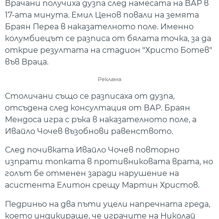
Врачани получиха дузпа след намесата на ВАР в
17-ата минута. Емил Ценов повали на земята
Браян Переа в наказателното поле. Именно
колумбиецът се разписа от бялата точка, за да
открие резултата на стадион "Христо Ботев"
във Враца.
Реклама
Столичани също се разписаха от дузпа,
отсъдена след консултация от ВАР. Браян
Мендоса игра с ръка в наказателното поле, а
Ивайло Чочев възобнови равенството.
След почивката Ивайло Чочев повторно
изпрати топката в противниковата врата, но
голът бе отменен заради нарушение на
асистента Елитон срещу Мартин Христов.
Педриньо на два пъти уцели напречната греда,
което индикираше, че играчите на Николай