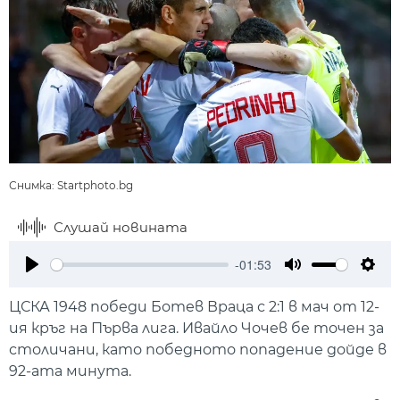
Снимка: Startphoto.bg
Слушай новината
-01:53
Play
Mute
Setti
ЦСКА 1948 победи Ботев Враца с 2:1 в мач от 12-
ия кръг на Първа лига. Ивайло Чочев бе точен за
столичани, като победното попадение дойде в
92-ата минута.