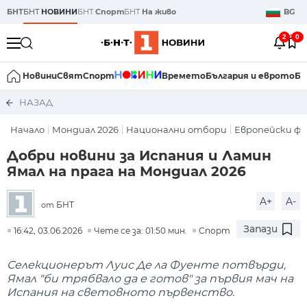
БНТ
БНТ
НОВИНИ
БНТ
Спорт
БНТ
На живо
BG
2
0
Новини
Свят
Спорт
Времето
България и еврото
Би
НАЗАД
Начало
Мондиал 2026
Национални отбори
Европейски ф
Добри новини за Испания и Ламин
Ямал на прага на Мондиал 2026
A+
A-
БНТ
от
Запази
16:42, 03.06.2026
Чете се за: 01:50 мин.
Спорт
Селекционерът Луис Де ла Фуенте потвърди,
Ямал "би трябвало да е готов" за първия мач на
Испания на световното първенство.