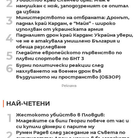
2
намушкан с нож, заподозреният се опитал
да избяга
3
Министерството на отбраната: Дронът,
паднал край Кардам, е “Майя” - широко
използван от украинската армия
4
Падналият дрон край Кардам: Украйна увери,
че не е атакувала умишлено България и
обеща разследване
5
Гледайте европейското първенство по
плувни спортове по БНТ 3
6
Бурни политически реакции след
нахлуването на военен дрон във
въздушното ни пространство (ОБЗОР)
Реклама
НАЙ-ЧЕТЕНИ
1
Жестокото убийство в Пловдив:
Младежите са били Георги повече от час и
си купили дюнери с парите му
2
Румен Радев след заседание на Съвета по