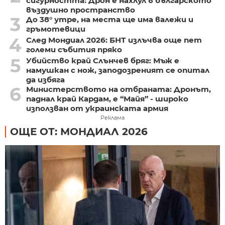
сигурността: Дрон е нахлул в българското
въздушно пространство
3
До 38° утре, на места ще има валежи и
гръмотевици
4
След Мондиал 2026: БНТ излъчва още пет
големи събития пряко
5
Убийство край Слънчев бряг: Мъж е
намушкан с нож, заподозреният се опитал
да избяга
6
Министерството на отбраната: Дронът,
паднал край Кардам, е “Майя” - широко
използван от украинската армия
Реклама
ОЩЕ ОТ: МОНДИАЛ 2026