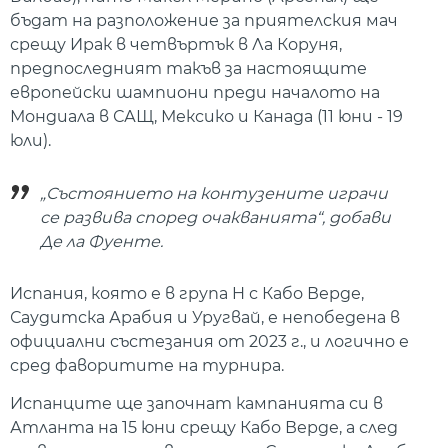
бъдат на разположение за приятелския мач
срещу Ирак в четвъртък в Ла Коруня,
предпоследният такъв за настоящите
европейски шампиони преди началото на
Мондиала в САЩ, Мексико и Канада (11 юни - 19
юли).
„Състоянието на контузените играчи
се развива според очакванията“, добави
Де ла Фуенте.
Испания, която е в група H с Кабо Верде,
Саудитска Арабия и Уругвай, е непобедена в
официални състезания от 2023 г., и логично е
сред фаворитите на турнира.
Испанците ще започнат кампанията си в
Атланта на 15 юни срещу Кабо Верде, а след