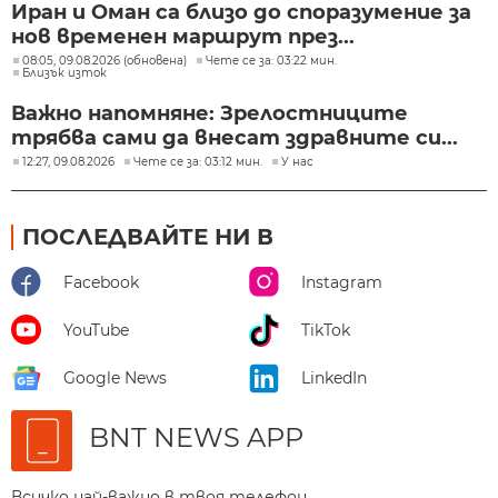
Иран и Оман са близо до споразумение за
нов временен маршрут през...
08:05, 09.08.2026 (обновена)
Чете се за: 03:22 мин.
Близък изток
Важно напомняне: Зрелостниците
трябва сами да внесат здравните си...
12:27, 09.08.2026
Чете се за: 03:12 мин.
У нас
ПОСЛЕДВАЙТЕ НИ В
Facebook
Instagram
YouTube
TikTok
Google News
LinkedIn
BNT NEWS APP
Всичко най-важно в твоя телефон