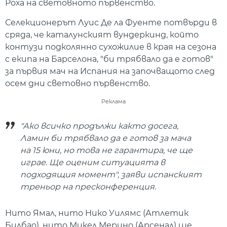
Роха на световното първенство.
Селекционерът Луис Де ла Фуенте потвърди в
сряда, че каталунският вундеркинд, който
контузи подколянно сухожилие в края на сезона
с екипа на Барселона, "би трябвало да е готов"
за първия мач на Испания на започващото след
осем дни световно първенство.
Реклама
"Ако всичко продължи както досега,
Ламин би трябвало да е готов за мача
на 15 юни, но това не гарантира, че ще
играе. Ще оценим ситуацията в
подходящия момент", заяви испанският
треньор на пресконференция.
Нито Ямал, нито Нико Уилямс (Атлетик
Билбао), нито Микел Мерино (Арсенал) ще