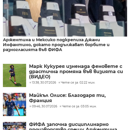
Аржентина и Мексико подкрепиха Джани
Инфантино, докато продължават борбите и
разногласията във ФИФА
Марк Кукурея изненада феновете с
драстична промяна във визията си
(ВИДЕО)
13:38, 30.07.2026
Чете се за: 02:22 мин.
Майкъл Олисе: Благодаря ти,
Франция
09:46, 30.07.2026
Чете се за: 03:05 мин.
ФИФА започна дисциплинарно
производство срещу Аржентина