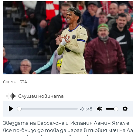
Снимка: БТА
Слушай новината
-01:45
Play
Mute
Setti
Звездата на Барселона и Испания Ламин Ямал е
все по-близо до това да играе в първия мач на Ла