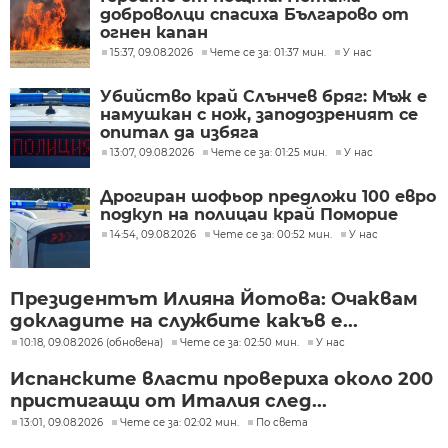
доброволци спасиха Българово от
огнен капан
15:37, 09.08.2026
Чете се за: 01:37 мин.
У нас
Убийство край Слънчев бряг: Мъж е
намушкан с нож, заподозреният се
опитал да избяга
13:07, 09.08.2026
Чете се за: 01:25 мин.
У нас
Дрогиран шофьор предложи 100 евро
подкуп на полицаи край Поморие
14:54, 09.08.2026
Чете се за: 00:52 мин.
У нас
Президентът Илияна Йотова: Очаквам
докладите на службите какъв е...
10:18, 09.08.2026 (обновена)
Чете се за: 02:50 мин.
У нас
Испанските власти провериха около 200
пристигащи от Италия след...
13:01, 09.08.2026
Чете се за: 02:02 мин.
По света