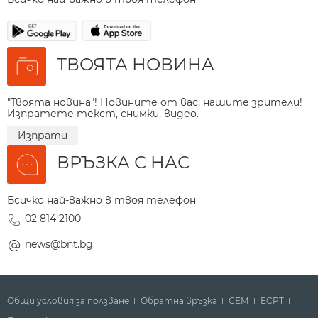
ТВОЯТА НОВИНА
"Твоята новина"! Новините от вас, нашите зрители!
Изпратете текст, снимки, видео.
Изпрати
ВРЪЗКА С НАС
Всичко най-важно в твоя телефон
02 814 2100
news@bnt.bg
Общи условия за ползване
Обратна връзка
СЕМ
ECPT