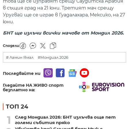
това ще се изправят срещу Саудитска Арабия
в същия град на 21 юни. Третият мач срещу
Уругвай ще се играе в Гуадалахара, Мексико, на 27
юни.
БНТ ще излъчи всички мачове от Мондил 2026.
Сподели
# Ламин Ямал
#Мондиал 2026
Последвайте ни
Гледайте НА ЖИВО спорт
безплатно на:
ТОП 24
1
След Мондиал 2026: БНТ излъчва още пет
големи събития пряко
Убийство край Слънчев бряг: Мъж е