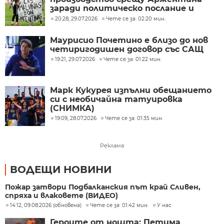
заради политическо послание и
ексцесии на Мондиал 2026
20:28, 29.07.2026
Чете се за: 02:20 мин.
Маурисио Почетино е близо до нов
четиригодишен договор със САЩ
19:21, 29.07.2026
Чете се за: 01:22 мин.
Марк Кукурея изпълни обещанието
си с необичайна татуировка
(СНИМКА)
19:09, 28.07.2026
Чете се за: 01:35 мин.
Реклама
ВОДЕЩИ НОВИНИ
Пожар затвори Подбалканския път край Сливен,
спряха и влаковете (ВИДЕО)
14:12, 09.08.2026 (обновена)
Чете се за: 01:42 мин.
У нас
Героите от нощта: Петима