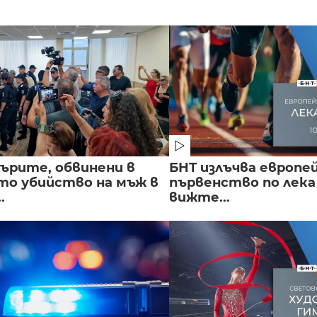
ърите, обвинени в
БНТ излъчва европе
о убийство на мъж в
първенство по лека
.
вижте...