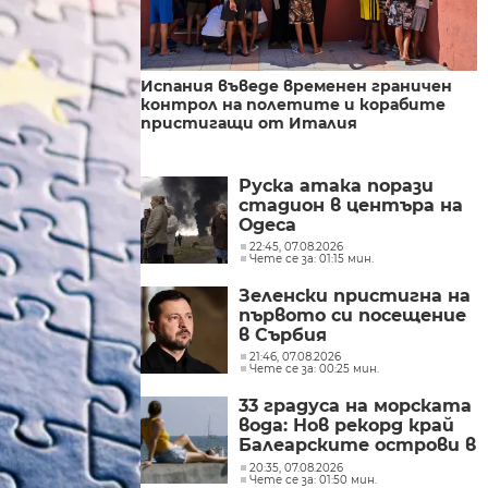
Испания въведе временен граничен
контрол на полетите и корабите
пристигащи от Италия
Руска атака порази
стадион в центъра на
Одеса
22:45, 07.08.2026
Чете се за: 01:15 мин.
Зеленски пристигна на
първото си посещение
в Сърбия
21:46, 07.08.2026
Чете се за: 00:25 мин.
33 градуса на морската
вода: Нов рекорд край
Балеарските острови в
Средиземно море
20:35, 07.08.2026
Чете се за: 01:50 мин.