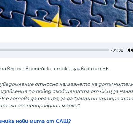
-01:32
M
а върху европейски стоки, заявиха от ЕК.
о уведомление относно налагането на допълнител
о изявление по повод съобщенията от САЩ за налаг
ЕК е готова да реагира, за да "защити интересите
ители от неоправдани мерки".
номика нови мита от САЩ?