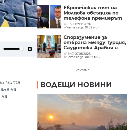
Европейския път на
Молдова обсъдиха по
телефона премиерът
Радев и молдовският
18:50, 07.08.2026
Чете се за: 01:32 мин.
му колега Тофан
Споразумение за
отбрана между Турция,
Саудитска Арабия и
Пакистан
ute
Settings
17:47, 07.08.2026
Чете се за: 00:57 мин.
Реклама
ни мита
ВОДЕЩИ НОВИНИ
ане на
 на