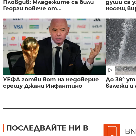
Пловдив: Младежите са били
души са у
Георги повече от...
носещ вир
УЕФА готви вот на недоверие
До 38° ут
срещу Джани Инфантино
валежи и
ПОСЛЕДВАЙТЕ НИ В
BN