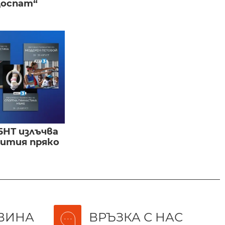
Доспат“
БНТ излъчва
бития пряко
ВИНА
ВРЪЗКА С НАС