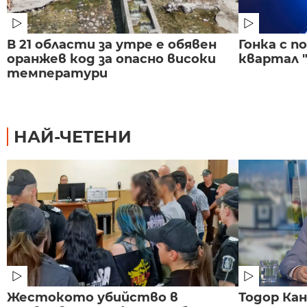
В 21 области за утре е обявен
Гонка с 
оранжев код за опасно високи
квартал "
температури
НАЙ-ЧЕТЕНИ
Жестокото убийство в
Тодор Ка