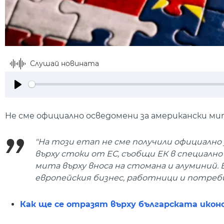
Слушай новината
Play
Не сме официално осведомени за американски мит
"На този етап не сме получили официалн
върху стоки от ЕС, съобщи ЕК в специалн
мита върху вноса на стомана и алуминий. 
европейския бизнес, работници и потреб
Как ще се отразят върху българската ико