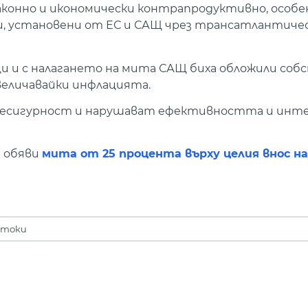
аконно и икономически контрапродуктивно, особе
, установени от ЕС и САЩ чрез трансатлантичес
ци и с налагането на мита САЩ биха обложили со
величавайки инфлацията.
несигурност и нарушават ефективността и инт
а обяви
мита от 25 процента върху целия внос н
стоки