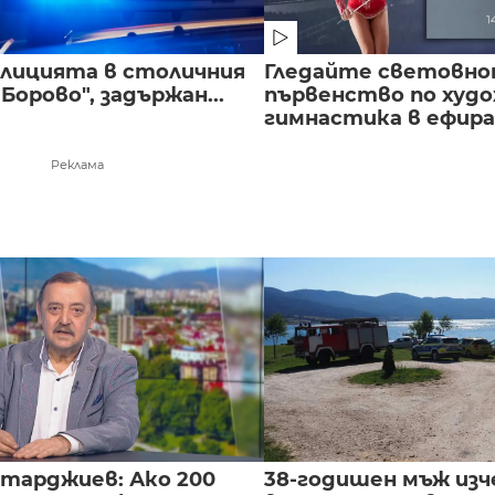
полицията в столичния
Гледайте световн
Борово", задържан...
първенство по худ
гимнастика в ефира.
Реклама
нтарджиев: Ако 200
38-годишен мъж изч