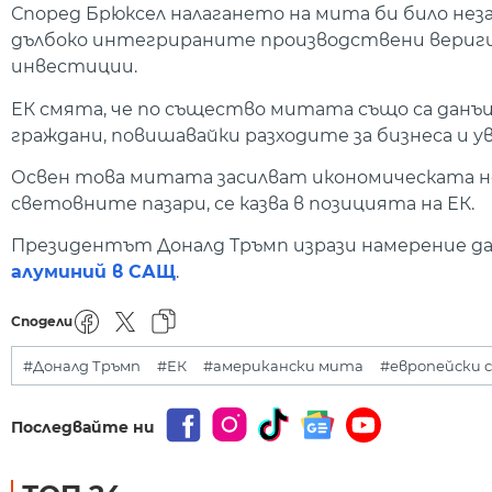
Според Брюксел налагането на мита би било нез
дълбоко интегрираните производствени вериги
инвестиции.
ЕК смята, че по същество митата също са данъ
граждани, повишавайки разходите за бизнеса и у
Освен това митата засилват икономическата 
световните пазари, се казва в позицията на ЕК.
Президентът Доналд Тръмп изрази намерение д
алуминий в САЩ
.
Сподели
#Доналд Тръмп
#ЕК
#американски мита
#европейски 
Последвайте ни