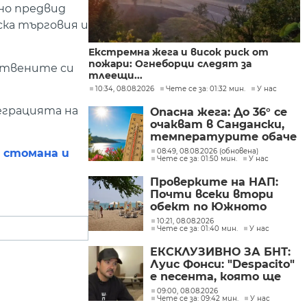
но предвид
ка търговия и
Екстремна жега и висок риск от
пожари: Огнеборци следят за
бствените си
тлеещи...
10:34, 08.08.2026
Чете се за: 01:32 мин.
У нас
еграцията на
Опасна жега: До 36° се
очакват в Сандански,
температурите обаче
не са рекордни
08:49, 08.08.2026 (обновена)
а стомана и
Чете се за: 01:50 мин.
У нас
Проверките на НАП:
Почти всеки втори
обект по Южното
Черноморие е с
10:21, 08.08.2026
Чете се за: 01:40 мин.
У нас
нарушение
ЕКСКЛУЗИВНО ЗА БНТ:
Луис Фонси: "Despacito"
е песента, която ще
изпълнявам до края на
09:00, 08.08.2026
Чете се за: 09:42 мин.
У нас
живота си