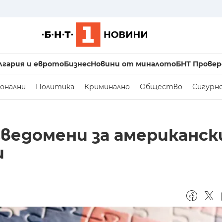
лгария и еврото
Бизнес
Новини от миналото
БНТ Провер
онални
Политика
Криминално
Общество
Сигурн
сведомени за американс
и