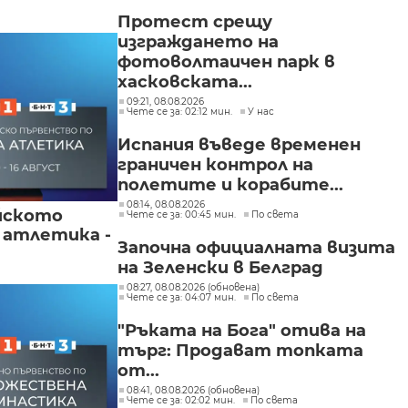
Протест срещу
изграждането на
фотоволтаичен парк в
хасковската...
09:21, 08.08.2026
Чете се за: 02:12 мин.
У нас
Испания въведе временен
граничен контрол на
полетите и корабите...
08:14, 08.08.2026
йското
Чете се за: 00:45 мин.
По света
 атлетика -
Започна официалната визита
на Зеленски в Белград
08:27, 08.08.2026 (обновена)
Чете се за: 04:07 мин.
По света
"Ръката на Бога" отива на
търг: Продават топката
от...
08:41, 08.08.2026 (обновена)
Чете се за: 02:02 мин.
По света