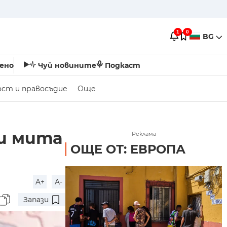
1
0
BG
ено
Чуй новините
Подкаст
ост и правосъдие
Още
ки мита
Реклама
ОЩЕ ОТ: ЕВРОПА
A+
A-
Запази