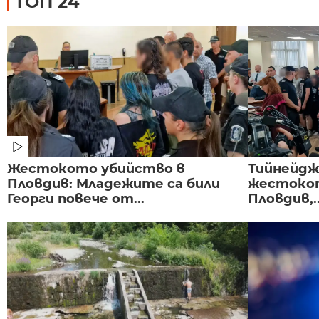
ТОП 24
Жестокото убийство в
Тийнейдж
Пловдив: Младежите са били
жестокот
Георги повече от...
Пловдив,..