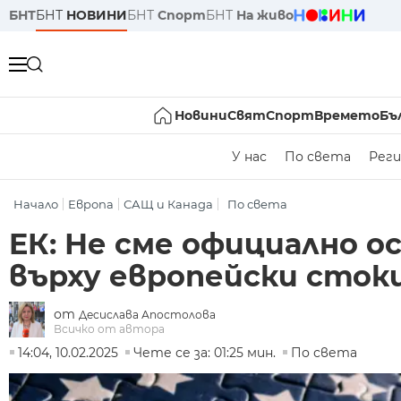
БНТ
БНТ
НОВИНИ
БНТ
Спорт
БНТ
На живо
Новини
Свят
Спорт
Времето
Бъ
У нас
По света
Реги
Начало
Европа
САЩ и Канада
По света
EК: Не сме официално о
върху европейски сток
от
Десислава Апостолова
Всичко от автора
14:04, 10.02.2025
Чете се за: 01:25 мин.
По света