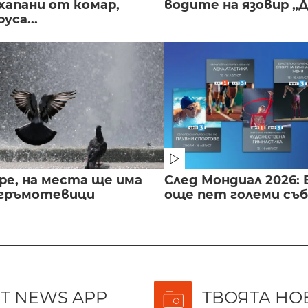
хапани от комар,
водите на язовир „
уса...
ре, на места ще има
След Мондиал 2026: 
 гръмотевици
още пет големи съ
T NEWS APP
ТВОЯТА НО