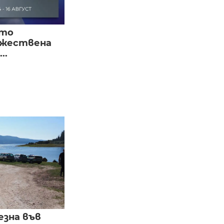
ото
ожествена
..
езна във