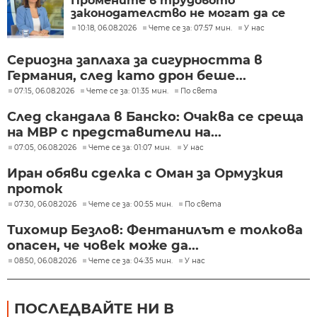
Промените в трудовото
законодателство не могат да се
правят през бюджета
10:18, 06.08.2026
Чете се за: 07:57 мин.
У нас
Сериозна заплаха за сигурността в
Германия, след като дрон беше...
07:15, 06.08.2026
Чете се за: 01:35 мин.
По света
След скандала в Банско: Очаква се среща
на МВР с представители на...
07:05, 06.08.2026
Чете се за: 01:07 мин.
У нас
Иран обяви сделка с Оман за Ормузкия
проток
07:30, 06.08.2026
Чете се за: 00:55 мин.
По света
Тихомир Безлов: Фентанилът е толкова
опасен, че човек може да...
08:50, 06.08.2026
Чете се за: 04:35 мин.
У нас
ПОСЛЕДВАЙТЕ НИ В