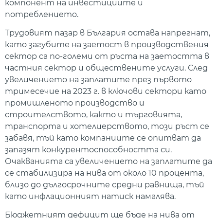
компонент на инвестициите и
потреблението.
Трудовият пазар в България остава напрегнат,
като загубите на заетост в производствения
сектор са по-големи от ръста на заетостта в
частния сектор и обществените услуги. След
увеличението на заплатите през първото
тримесечие на 2023 г. в ключови сектори като
промишленото производство и
строителството, както и търговията,
транспорта и хотелиерството, този ръст се
забавя, тъй като компаниите се опитват да
запазят конкурентоспособността си.
Очакванията са увеличението на заплатите да
се стабилизира на нива от около 10 процента,
близо до дългосрочните средни равнища, тъй
като инфлационният натиск намалява.
Бюджетният дефицит ще бъде на нива от