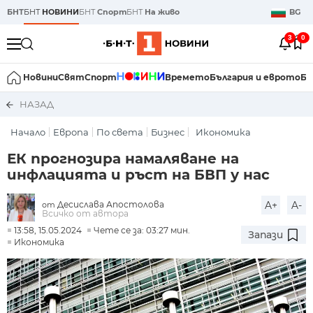
БНТ
БНТ
НОВИНИ
БНТ
Спорт
БНТ
На живо
BG
3
0
Новини
Свят
Спорт
Времето
България и еврото
Би
НАЗАД
Начало
Европа
По света
Бизнес
Икономика
ЕК прогнозира намаляване на
инфлацията и ръст на БВП у нас
Десислава Апостолова
A+
A-
от
Всичко от автора
13:58, 15.05.2024
Чете се за: 03:27 мин.
Запази
Икономика