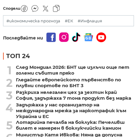
Сподели
#икономическа прогноза
#ЕК
#Инфлация
Последвайте ни
ТОП 24
1
След Мондиал 2026: БНТ ще излъчи още пет
големи събития пряко
2
Гледайте европейското първенство по
плувни спортове по БНТ 3
3
Разкриха нелегален цех за зехтин край
София, задържаха 7 тона продукт без марка
4
Задържаха у нас организатор на
международна мрежа за наркотрафик към
Украйна и ЕС
5
Лотарийна печалба на боклука: Печеливш
билет е намерен в боклукчийски камион
Министър Катя Ивкова: Няма да допусна