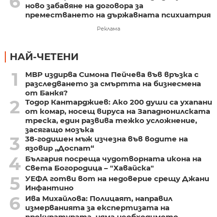
6
ново забавяне на договора за
преместването на държавната психиатрия
Реклама
НАЙ-ЧЕТЕНИ
1
МВР издирва Симона Пейчева във връзка с
разследването за смъртта на бизнесмена
от Банкя?
2
Тодор Кантарджиев: Ако 200 души са ухапани
от комар, носещ вируса на Западнонилската
треска, един развива тежко усложнение,
засягащо мозъка
3
38-годишен мъж изчезна във водите на
язовир „Доспат“
4
България посреща чудотворната икона на
Света Богородица – "Хавайска"
5
УЕФА готви вот на недоверие срещу Джани
Инфантино
6
Ива Михайлова: Полицаят, направил
измерванията за експертизата на
прокуратурата, няма необходимото