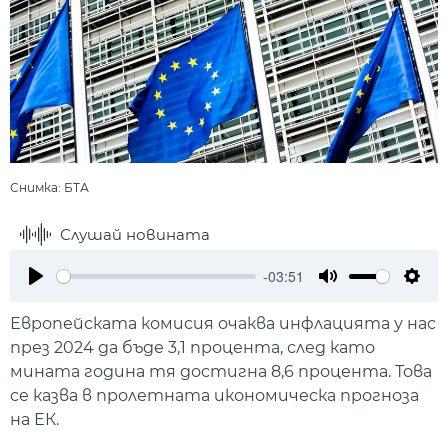
Снимка: БТА
Слушай новината
-03:51
Play
Mute
Setti
Европейската комисия очаква инфлацията у нас
през 2024 да бъде 3,1 процента, след като
мината година тя достигна 8,6 процента. Това
се казва в пролетната икономическа прогноза
на ЕК.