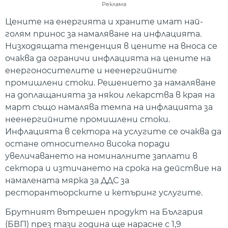
Реклама
Цените на енергията и храните имат най-
голям принос за намаляване на инфлацията.
Низходящата тенденция в цените на вноса се
очаква да ограничи инфлацията на цените на
енергоносителите и неенергийните
промишлени стоки. Решението за намаляване
на доплащанията за някои лекарства в края на
март също намалява темпа на инфлацията за
неенергийните промишлени стоки.
Инфлацията в сектора на услугите се очаква да
остане относително висока поради
увеличаването на номиналните заплати в
сектора и изтичането на срока на действие на
намалената мярка за ДДС за
ресторантьорските и кетъринг услугите.
Брутният вътрешен продукт на България
(БВП) през тази година ще нарасне с 1,9