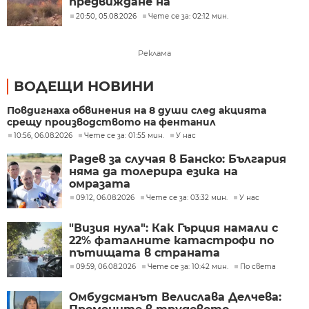
предвиждане на
разпространението на пожари
20:50, 05.08.2026
Чете се за: 02:12 мин.
Реклама
ВОДЕЩИ НОВИНИ
Повдигнаха обвинения на 8 души след акцията
срещу производството на фентанил
10:56, 06.08.2026
Чете се за: 01:55 мин.
У нас
Радев за случая в Банско: България
няма да толерира езика на
омразата
09:12, 06.08.2026
Чете се за: 03:32 мин.
У нас
"Визия нула": Как Гърция намали с
22% фаталните катастрофи по
пътищата в страната
09:59, 06.08.2026
Чете се за: 10:42 мин.
По света
Омбудсманът Велислава Делчева: