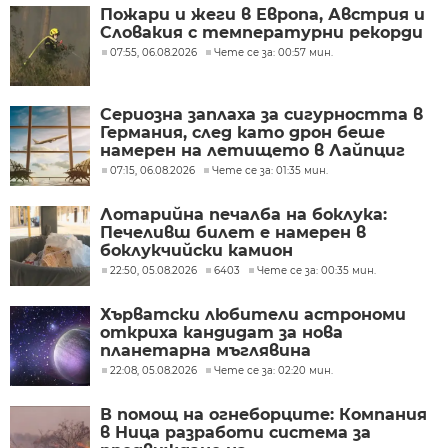
Пожари и жеги в Европа, Австрия и
Словакия с температурни рекорди
07:55, 06.08.2026
Чете се за: 00:57 мин.
Сериозна заплаха за сигурността в
Германия, след като дрон беше
намерен на летището в Лайпциг
07:15, 06.08.2026
Чете се за: 01:35 мин.
Лотарийна печалба на боклука:
Печеливш билет е намерен в
боклукчийски камион
22:50, 05.08.2026
6403
Чете се за: 00:35 мин.
Хърватски любители астрономи
откриха кандидат за нова
планетарна мъглявина
22:08, 05.08.2026
Чете се за: 02:20 мин.
В помощ на огнеборците: Компания
в Ница разработи система за