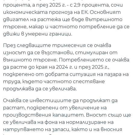
процента, а през 2025 г. - с 2,9 процента, сочи
икономическата прогноза на ЕК. Основният
двигател на растежа ще бъде вътрешното
търсене, макар и частното потребление да се
движи в умерени граници.
През следващите тримесечия се очаква
износът да се възстанови, стимулиран от
външното търсене. Потреблението се очаква
да расте до края на 2024 г. и през 2025 г.,
подкрепено от добрата ситуация на пазара на
труда, където частното спестяване
продължава да се увеличава.
Очаква се инвестициите да продължат да
растат, подкрепени от увеличение на
производствения капацитет. Вносът също ще
се увеличава на фона на нормализиране на
натрупването на запаси, както и на вносния