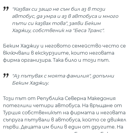
"Казвах си защо не съм бил аз в този
автобус, да умра и аз в автобуса и много
пъти си казвах това", заяви Беким
Хаджиу, собственик на "Беса Транс".
Беким Хаджиу и неговото семейство често се
включвали в екскурзиите, които неговата
фирма организира. Така било и този път.
"Аз пътувах с моята фамилия", допълни
Беким Хаджиу.
Този път от Република Северна Македония
потеглили четири автобуса. На връщане от
Турция собственикът на фирмата и неговата
съпруга пътували в автобуса, който се движел
първи. Децата им били в един от другите. На