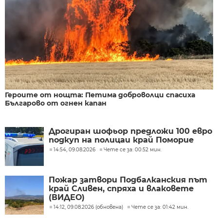
Героите от нощта: Петима доброволци спасиха
Българово от огнен капан
Дрогиран шофьор предложи 100 евро
подкуп на полицаи край Поморие
14:54, 09.08.2026
Чете се за: 00:52 мин.
Пожар затвори Подбалканския път
край Сливен, спряха и влаковете
(ВИДЕО)
14:12, 09.08.2026 (обновена)
Чете се за: 01:42 мин.