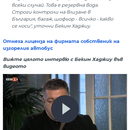
всеки случай. Това е резервна вода.
Строги контроли на влизане в
България, багаж, шофьор - всичко - какво
се носи", уточни Беким Хаджиу.
Отнеха лиценза на фирмата собственик на
изгорелия автобус
Вижте цялото интервю с Беким Хаджиу във
видеото