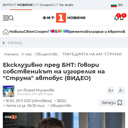
БНТ
БНТ
НОВИНИ
БНТ
Спорт
БНТ
На живо
BG
2
0
Новини
Свят
Спорт
Времето
България и еврото
Би
НАЗАД
Начало
У нас
Общество
ТРАГЕДИЯТА НА АМ "СТРУМА"
Ексклузивно пред БНТ: Говори
собственикът на изгорелия на
"Струма" автобус (ВИДЕО)
Йоана Миланова
A+
A-
от
Всичко от автора
16:30, 29.11.2021 (обновена)
18522
Запази
Чете се за: 06:30 мин.
Общество