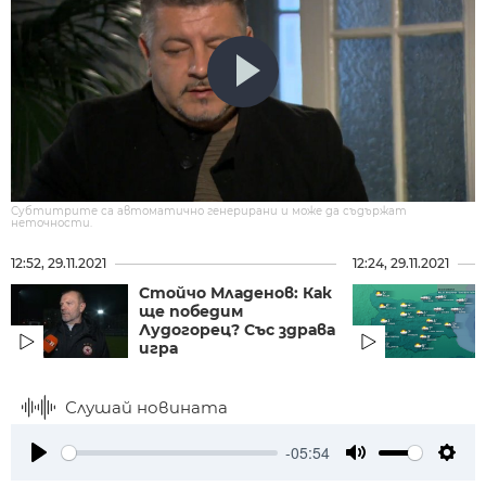
Субтитрите са автоматично генерирани и може да съдържат
неточности.
12:52, 29.11.2021
12:24, 29.11.2021
Стойчо Младенов: Как
ще победим
Лудогорец? Със здрава
игра
Слушай новината
-05:54
Play
Mute
Setti