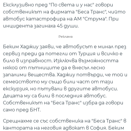
Ексклузивно пред "По света и у нас" говори
собственикът на фирмата "Беса Транс", чийто
автобус катастрофира на АМ "Струма". При
инцидента загинаха 45 души.
Реклама
Беким Хаджиу заяви, че автобусът е минал през
сервиз преди да потегли от Турция и всичко е
било в изправност. Изключва възможността
някой от пътниците да е внесъл лесно
запалими вещества. Хаджиу потвърди, че той и
семейството му също били част от тази
екскурзия, но пътували в другите автобуси.
Децата му са били в последния автобус.
Собственикът на "Беса Транс" избра да говори
само пред БНТ.
Срещнахме се със собственика на "Беса Транс" в
кантората на неговия адвокат в София. Беким