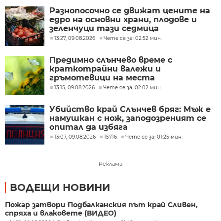
Разнопосочно се движат цените на
едро на основни храни, плодове и
зеленчуци тази седмица
13:27, 09.08.2026
Чете се за: 02:52 мин.
Предимно слънчево време с
краткотрайни валежи и
гръмотевици на места
13:15, 09.08.2026
Чете се за: 02:02 мин.
Убийство край Слънчев бряг: Мъж е
намушкан с нож, заподозреният се
опитал да избяга
13:07, 09.08.2026
15716
Чете се за: 01:25 мин.
Реклама
ВОДЕЩИ НОВИНИ
Пожар затвори Подбалканския път край Сливен,
спряха и влаковете (ВИДЕО)