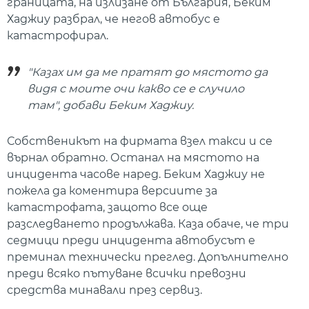
границата, на излизане от България, Беким
Хаджиу разбрал, че негов автобус е
катастрофирал.
"Казах им да ме пратят до мястото да
видя с моите очи какво се е случило
там", добави Беким Хаджиу.
Собственикът на фирмата взел такси и се
върнал обратно. Останал на мястото на
инцидента часове наред. Беким Хаджиу не
пожела да коментира версиите за
катастрофата, защото все още
разследването продължава. Каза обаче, че три
седмици преди инцидента автобусът е
преминал технически преглед. Допълнително
преди всяко пътуване всички превозни
средства минавали през сервиз.