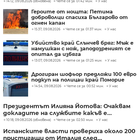
14:12, 09.08.2026 (обновена)
Чете се за: 01:42 мин.
У нас
Героите от нощта: Петима
доброволци спасиха Българово от
огнен капан
15:37, 09.08.2026
Чете се за: 01:37 мин.
У нас
Убийство край Слънчев бряг: Мъж е
намушкан с нож, заподозреният се
опитал да избяга
13:07, 09.08.2026
Чете се за: 01:25 мин.
У нас
Дрогиран шофьор предложи 100 евро
подкуп на полицаи край Поморие
14:54, 09.08.2026
Чете се за: 00:52 мин.
У нас
Президентът Илияна Йотова: Очаквам
докладите на службите какъв е...
10:18, 09.08.2026 (обновена)
Чете се за: 02:50 мин.
У нас
Испанските власти провериха около 200
пристигащи от Италия след...