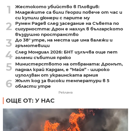
1
Жестокото убийство в Пловдив:
Младежите са били Георги повече от час и
си купили дюнери с парите му
2
Румен Радев след заседание на Съвета по
сигурността: Дрон е нахлул в българското
въздушно пространство
3
До 38° утре, на места ще има валежи и
гръмотевици
4
След Мондиал 2026: БНТ излъчва още пет
големи събития пряко
5
Министерството на отбраната: Дронът,
паднал край Кардам, е “Майя” - широко
използван от украинската армия
6
Жълт код за високи температури в 5
области утре
Реклама
ОЩЕ ОТ: У НАС