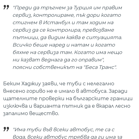
"Преди да тръгнем за Турция им правим
сервиз, контролираме, пък дори когато
стигнем в Истанбул и там ходим на
сервиз да се контролира, превозваме
пътници, да видим каква е ситуацията.
Всичко беше наред и натам и когато
бяхме на сервиза там. Когато има нещо
ни казват веднага да го оправим",
поясни собственикът на "Беса Транс".
Беким Хаджиу заяви, че туби с нелегално
внесено гориво не е имало в автобуса. Заради
щателните проверки на българските граници
изключва и варианта пътник да е вкарал лесно
запалимо вещество.
"Има туби във всеки автобус, те са с
вода, всеки автобус трябва да ги има за