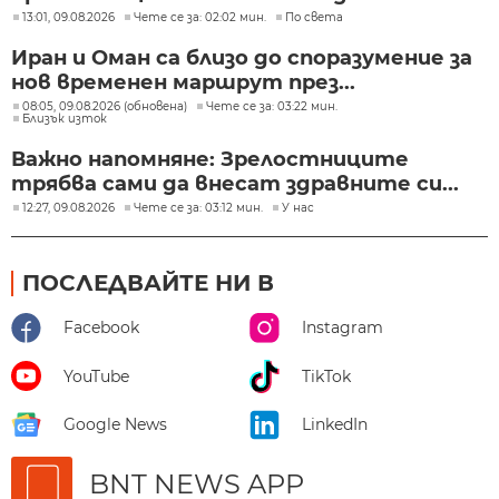
13:01, 09.08.2026
Чете се за: 02:02 мин.
По света
Иран и Оман са близо до споразумение за
нов временен маршрут през...
08:05, 09.08.2026 (обновена)
Чете се за: 03:22 мин.
Близък изток
Важно напомняне: Зрелостниците
трябва сами да внесат здравните си...
12:27, 09.08.2026
Чете се за: 03:12 мин.
У нас
ПОСЛЕДВАЙТЕ НИ В
Facebook
Instagram
YouTube
TikTok
Google News
LinkedIn
BNT NEWS APP