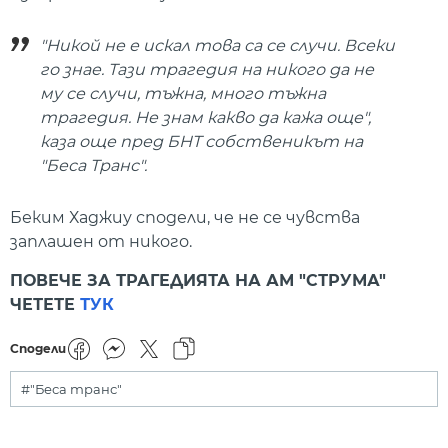
"Никой не е искал това са се случи. Всеки
го знае. Тази трагедия на никого да не
му се случи, тъжна, много тъжна
трагедия. Не знам какво да кажа още",
каза още пред БНТ собственикът на
"Беса Транс".
Беким Хаджиу сподели, че не се чувства
заплашен от никого.
ПОВЕЧЕ ЗА ТРАГЕДИЯТА НА АМ "СТРУМА"
ЧЕТЕТЕ
ТУК
Сподели
#"Беса транс"