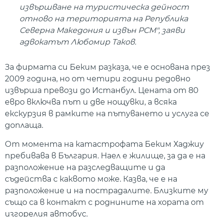
извършване на туристическа дейност
отново на територията на Република
Северна Македония и извън РСМ", заяви
адвокатът Любомир Таков.
За фирмата си Беким разказа, че е основана през
2009 година, но от четири години редовно
извърша превози до Истанбул. Цената от 80
евро включва път и две нощувки, а всяка
екскурзия в рамките на пътуването и услуга се
доплаща.
От момента на катастрофата Беким Хаджиу
пребивава в България. Наел е жилище, за да е на
разположение на разследващите и да
съдейства с каквото може. Казва, че е на
разположение и на пострадалите. Близките му
също са в контакт с роднините на хората от
изгорелия автобус.