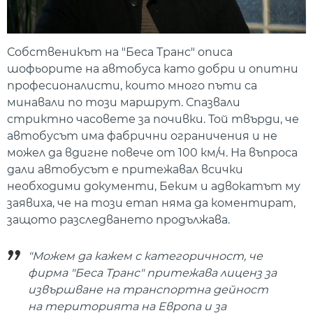
Собственикът на "Беса Транс" описа
шофьорите на автобуса като добри и опитни
професионалисти, които много пъти са
минавали по този маршрут. Спазвали
стриктно часовете за почивки. Той твърди, че
автобусът има фабрични ограничения и не
можел да вдигне повече от 100 км/ч. На въпроса
дали автобусът е притежавал всички
необходими документи, Беким и адвокатът му
заявиха, че на този етап няма да коментират,
защото разследването продължава.
"Можем да кажем с категоричност, че
фирма "Беса Транс" притежава лиценз за
извършване на транспортна дейност
на територията на Европа и за