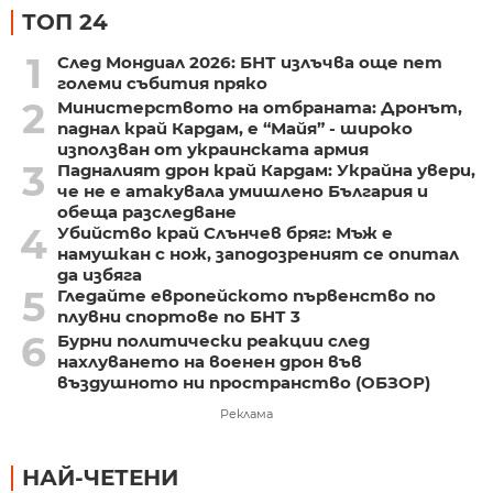
ТОП 24
1
След Мондиал 2026: БНТ излъчва още пет
големи събития пряко
2
Министерството на отбраната: Дронът,
паднал край Кардам, е “Майя” - широко
използван от украинската армия
3
Падналият дрон край Кардам: Украйна увери,
че не е атакувала умишлено България и
обеща разследване
4
Убийство край Слънчев бряг: Мъж е
намушкан с нож, заподозреният се опитал
да избяга
5
Гледайте европейското първенство по
плувни спортове по БНТ 3
6
Бурни политически реакции след
нахлуването на военен дрон във
въздушното ни пространство (ОБЗОР)
Реклама
НАЙ-ЧЕТЕНИ