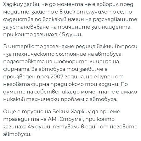
Хаджиу заяви, че до момента не е говорил пред
медиите, защото е в шок от случилото се, но
съдейства по всякакъв начин на разследващите
за установяване на причините за инцидента,
при който загинаха 45 души.
В интервюто засегнахме редица важни въпроси
- за техническото състояние на автобуса,
подготовката на шофьорите, лиценза на
фирмата. За автобуса той заяви, че е
произведен през 2007 година, но е купен от
неговата фирма преди около три години. По
думите на собственика, до момента не е имало
никакъв технически проблем с автобуса.
Още е трудно на Беким Хаджиу да приеме
трагедията на АМ "Струма", при която
загинаха 45 души, пътували в един от неговите
автобуси.