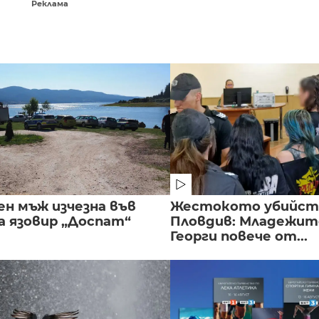
Реклама
ен мъж изчезна във
Жестокото убийст
а язовир „Доспат“
Пловдив: Младежите
Георги повече от...