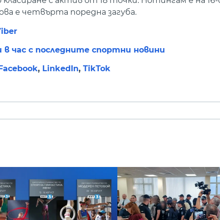
 класиране с актив от 18 точки. Нотингам е на 16-
ва е четвърта поредна загуба.
iber
и в час с последните спортни новини
Facebook
,
LinkedIn
,
TikTok