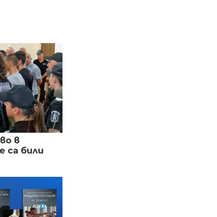
во в
 са били