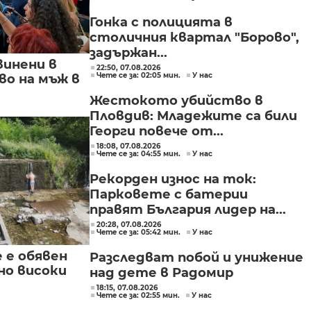
Гонка с полицията в
столичния квартал "Борово",
задържан...
винени в
22:50, 07.08.2026
Чете се за: 02:05 мин.
У нас
о на мъж в
Жестокото убийство в
Пловдив: Младежите са били
Георги повече от...
18:08, 07.08.2026
Чете се за: 04:55 мин.
У нас
Рекорден износ на ток:
Парковете с батерии
правят България лидер на...
20:28, 07.08.2026
Чете се за: 05:42 мин.
У нас
е е обявен
Разследват побой и унижение
но високи
над дете в Радомир
18:15, 07.08.2026
Чете се за: 02:55 мин.
У нас