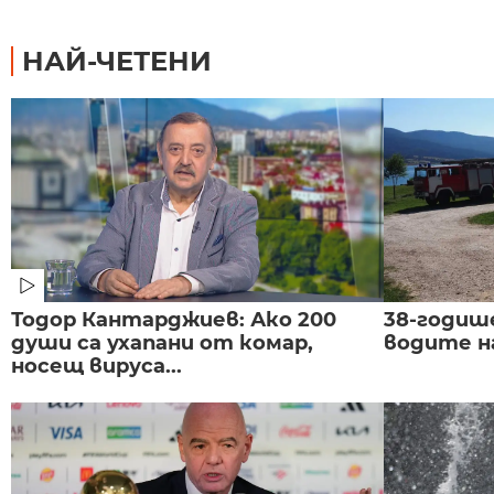
НАЙ-ЧЕТЕНИ
Тодор Кантарджиев: Ако 200
38-годиш
души са ухапани от комар,
водите н
носещ вируса...