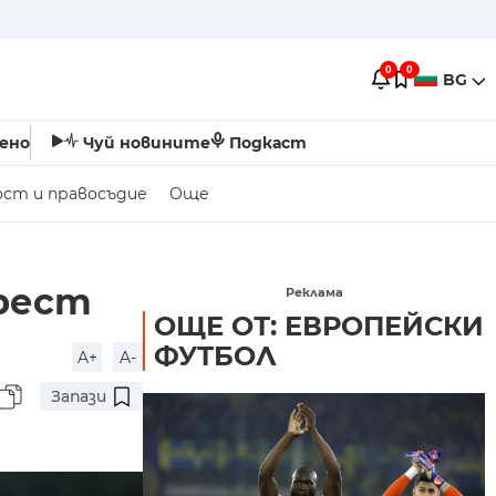
0
0
BG
ено
Чуй новините
Подкаст
ост и правосъдие
Още
орест
Реклама
ОЩЕ ОТ: ЕВРОПЕЙСКИ
ФУТБОЛ
A+
A-
Запази