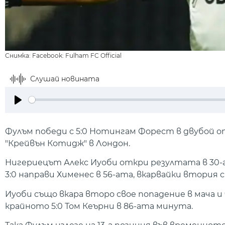
Снимка: Facebook: Fulham FC Official
Слушай новината
Play
Фулъм победи с 5:0 Нотингам Форест в двубой от
"Крейвън Котидж" в Лондон.
Нигериецът Алекс Иуоби откри резултата в 30-ат
3:0 направи Хименес в 56-ата, вкарвайки втория си
Иуоби също вкара второ свое попадение в мача и 
крайното 5:0 Том Кеърни в 86-ата минута.