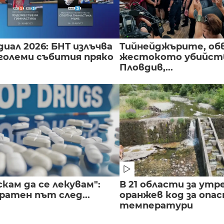
иал 2026: БНТ излъчва
Тийнейджърите, об
големи събития пряко
жестокото убийств
Пловдив,...
скам да се лекувам":
В 21 области за утр
ратен път след...
оранжев код за опас
температури