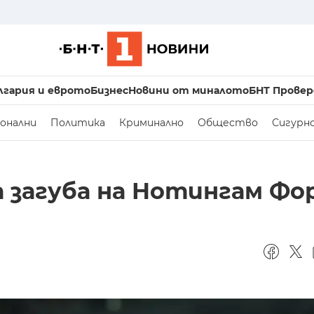
лгария и еврото
Бизнес
Новини от миналото
БНТ Провер
онални
Политика
Криминално
Общество
Сигурн
а загуба на Нотингам Ф