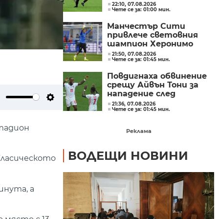
22:10, 07.08.2026
Чете се за: 01:00 мин.
Манчестър Сити
привлече световния
шампион Херонимо
Рули
21:50, 07.08.2026
Чете се за: 01:45 мин.
Повдигнаха обвинение
срещу Айвън Тони за
нападение след
инцидент в нощен клуб
21:36, 07.08.2026
ute
Settings
Чете се за: 01:45 мин.
стадион
Реклама
ВОДЕЩИ НОВИНИ
 Класическото
инута, а