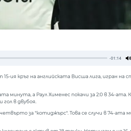
-01:14
M
 15-ия кръг на английската Висша лига, игран на 
а минута, а Раул Хименес покачи за 2:0 в 34-ата.
 гол в двубоя.
четвърто за "котиджърс". Това се случи в 74-ата м