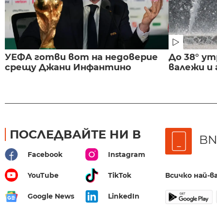
УЕФА готви вот на недоверие
До 38° ут
срещу Джани Инфантино
валежи и
ПОСЛЕДВАЙТЕ НИ В
BN
Facebook
Instagram
Всичко най-
YouTube
TikTok
Google News
LinkedIn