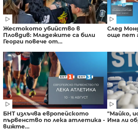
Жестокото убийство в
След Монд
Пловдив: Младежите са били
още пет 
Георги повече от...
БНТ излъчва европейското
"Майко, и
първенство по лека атлетика -
Има ли об
вижте...