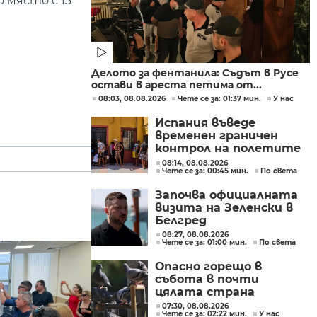
о място с 13
Делото за фентанила: Съдът в Русе
остави в ареста петима от...
08:03, 08.08.2026
Чете се за: 01:37 мин.
У нас
Испания въведе
временен граничен
контрол на полетите
и корабите
08:14, 08.08.2026
Чете се за: 00:45 мин.
По света
пристигащи от
Италия
Започва официалната
визита на Зеленски в
Белгред
08:27, 08.08.2026
Чете се за: 01:00 мин.
По света
Опасно горещо в
събота в почти
цялата страна
07:30, 08.08.2026
Чете се за: 02:22 мин.
У нас