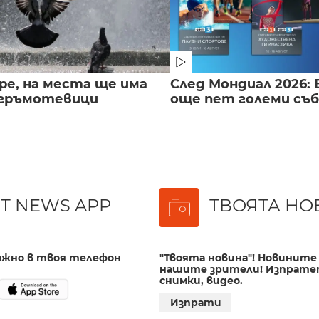
ре, на места ще има
След Мондиал 2026: 
 гръмотевици
още пет големи съ
T NEWS APP
ТВОЯТА НО
важно в твоя телефон
"Твоята новина"! Новините 
нашите зрители! Изпрате
снимки, видео.
Изпрати