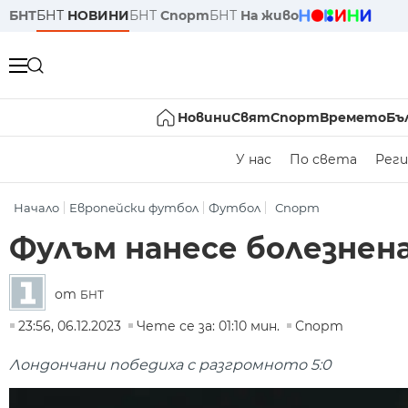
БНТ
БНТ
НОВИНИ
БНТ
Спорт
БНТ
На живо
Новини
Свят
Спорт
Времето
Бъ
У нас
По света
Реги
Начало
Европейски футбол
Футбол
Спорт
Фулъм нанесе болезнен
от
БНТ
23:56, 06.12.2023
Чете се за: 01:10 мин.
Спорт
Лондончани победиха с разгромното 5:0