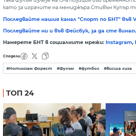
Така Фулъм излезе на 13-а позиция във временното
като за играчите на мениджъра Стивън Купър то
Последвайте нашия канал "Спорт по БНТ" във V
Последвайте ни и във Фейсбук, за да сте винаг
Намерете БНТ в социалните мрежи:
Instagram
,
Сподели
#Нотингам Форест
#Фулъм
#футбол
#висша лига
ТОП 24