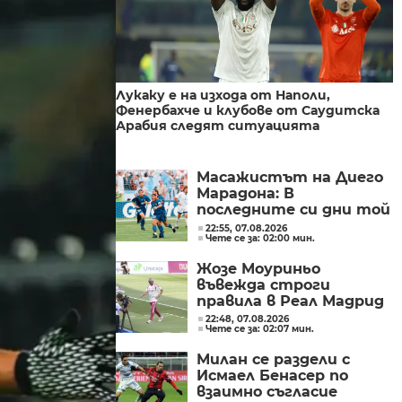
Лукаку е на изхода от Наполи,
Фенербахче и клубове от Саудитска
Арабия следят ситуацията
Масажистът на Диего
Марадона: В
последните си дни той
беше прикован към
22:55, 07.08.2026
Чете се за: 02:00 мин.
леглото и се беше
предал
Жозе Моуриньо
въвежда строги
правила в Реал Мадрид
22:48, 07.08.2026
Чете се за: 02:07 мин.
Милан се раздели с
Исмаел Бенасер по
взаимно съгласие