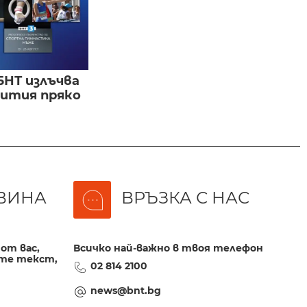
БНТ излъчва
бития пряко
ВИНА
ВРЪЗКА С НАС
от вас,
Всичко най-важно в твоя телефон
те текст,
02 814 2100
news@bnt.bg