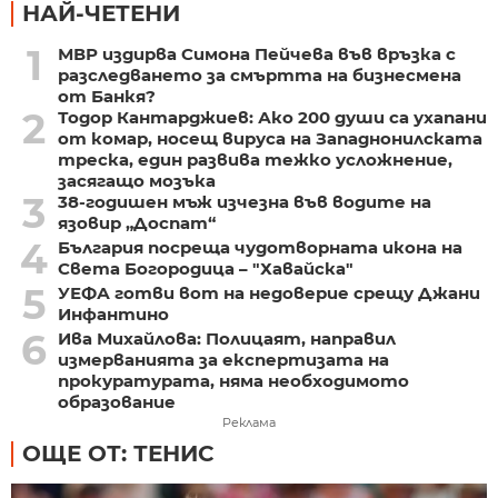
НАЙ-ЧЕТЕНИ
1
МВР издирва Симона Пейчева във връзка с
разследването за смъртта на бизнесмена
от Банкя?
2
Тодор Кантарджиев: Ако 200 души са ухапани
от комар, носещ вируса на Западнонилската
треска, един развива тежко усложнение,
засягащо мозъка
3
38-годишен мъж изчезна във водите на
язовир „Доспат“
4
България посреща чудотворната икона на
Света Богородица – "Хавайска"
5
УЕФА готви вот на недоверие срещу Джани
Инфантино
6
Ива Михайлова: Полицаят, направил
измерванията за експертизата на
прокуратурата, няма необходимото
образование
Реклама
ОЩЕ ОТ: ТЕНИС