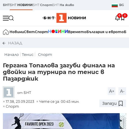
БНТ
БНТ
НОВИНИ
БНТ
Спорт
БНТ
На живо
BG
0
0
Новини
Свят
Спорт
Времето
България и еврото
Би
НАЗАД
Начало
Тенис
Спорт
Гергана Топалова загуби финала на
двойки на турнира по тенис в
Пазарджик
A+
A-
БНТ
от
17:38, 23.09.2023
Чете се за: 00:45 мин.
Запази
Спорт