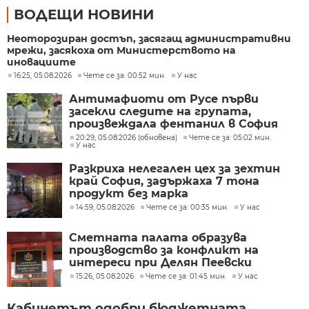
ВОДЕЩИ НОВИНИ
Неоторозиран достъп, засягащ административни
мрежи, засякоха от Министерството на
иновациите
16:25, 05.08.2026
Чете се за: 00:52 мин.
У нас
Антимафиоти от Русе първи
засекли следите на групата,
произвеждала фентанил в София
20:29, 05.08.2026 (обновена)
Чете се за: 05:02 мин.
У нас
Разкриха нелегален цех за зехтин
край София, задържаха 7 тона
продукт без марка
14:59, 05.08.2026
Чете се за: 00:35 мин.
У нас
Сметната палата образува
производство за конфликт на
интереси при Делян Пеевски
15:26, 05.08.2026
Чете се за: 01:45 мин.
У нас
Кабинетът одобри бюджетната