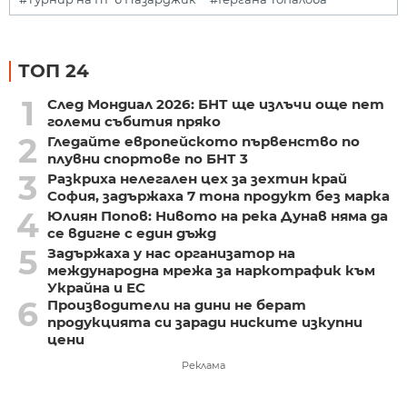
ТОП 24
1
След Мондиал 2026: БНТ ще излъчи още пет
големи събития пряко
2
Гледайте европейското първенство по
плувни спортове по БНТ 3
3
Разкриха нелегален цех за зехтин край
София, задържаха 7 тона продукт без марка
4
Юлиян Попов: Нивото на река Дунав няма да
се вдигне с един дъжд
5
Задържаха у нас организатор на
международна мрежа за наркотрафик към
Украйна и ЕС
6
Производители на дини не берат
продукцията си заради ниските изкупни
цени
Реклама