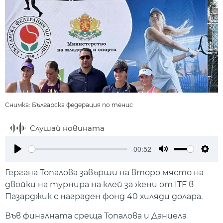
Снимка: Българска федерация по тенис
Слушай новината
-00:52
Play
Mute
Setti
Гергана Топалова завърши на второ място на
двойки на турнира на клей за жени от ITF в
Пазарджик с награден фонд 40 хиляди долара.
Във финалната среща Топалова и Даниела