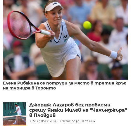
Елена Рибакина се потруди за място в третия кръг
на турнира в Торонто
Джордж Лазаров без проблеми
срещу Янаки Милев на "Чалънджъра"
в Пловдив
22:37, 05.08.2026
Чете се за: 01:37 мин.