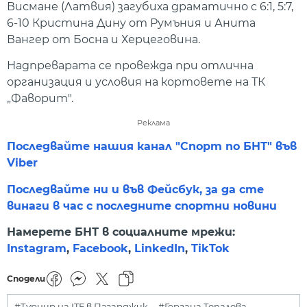
Висмане (Латвия) загубиха драматично с 6:1, 5:7,
6-10 Кристина Дину от Румъния и Анита
Вангер от Босна и Херцеговина.
Надпреварата се провежда при отлична
организация и условия на кортовете на ТК
„Фаворит".
Реклама
Последвайте нашия канал "Спорт по БНТ" във
Viber
Последвайте ни и във Фейсбук, за да сте
винаги в час с последните спортни новини
Намерете БНТ в социалните мрежи:
Instagram
,
Facebook
,
LinkedIn
,
TikTok
Сподели
#Турнир на ITF в Пазарджик
#Гергана Топалова