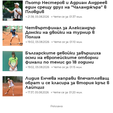
Пьотр Нестеров и Адриан Андреев
един срещу друг на "Чаланджъра" в
Пловдив
21:38, 05.08.2026
Чете се за: 01:37 мин.
Четвъртфинал за Александър
Донски на двойки на турнир в
Полша
19:02, 05.08.2026
Чете се за: 01:10 мин.
Българските девойки завършиха
осми на европейските отборни
финали по тенис до 18 години
19:02, 05.08.2026
Чете се за: 01:15 мин.
Лидия Енчева направи впечатляващ
обрат и се класира за втория кръг в
Лайпциг
17:37, 05.08.2026
Чете се за: 01:20 мин.
Реклама