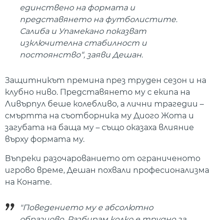
единствено на формата и
представянето на футболистите.
Салиба и Упамекано показват
изключителна стабилност и
постоянство“, заяви Дешан.
Защитникът премина през труден сезон и на
клубно ниво. Представянето му с екипа на
Ливърпул беше колебливо, а лични трагедии –
смъртта на съотборника му Диого Жота и
загубата на баща му – също оказаха влияние
върху формата му.
Въпреки разочарованието от ограниченото
игрово време, Дешан похвали професионализма
на Конате.
"Поведението му е абсолютно
образцово. Разбирам колко е трудно за