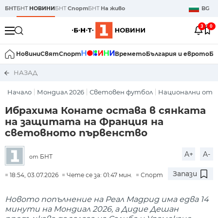
БНТ
БНТ
НОВИНИ
БНТ
Спорт
БНТ
На живо
BG
3
0
Новини
Свят
Спорт
Времето
България и еврото
Би
НАЗАД
Начало
Мондиал 2026
Световен футбол
Национални отб
Ибрахима Конате остава в сянката
на защитата на Франция на
световното първенство
A+
A-
БНТ
от
Запази
18:54, 03.07.2026
Чете се за: 01:47 мин.
Спорт
Новото попълнение на Реал Мадрид има едва 14
минути на Мондиал 2026, а Дидие Дешан