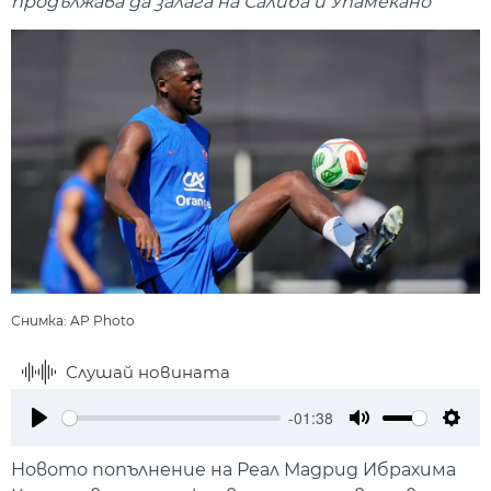
продължава да залага на Салиба и Упамекано
Снимка: AP Photo
Слушай новината
-01:38
Play
Mute
Setti
Новото попълнение на Реал Мадрид Ибрахима