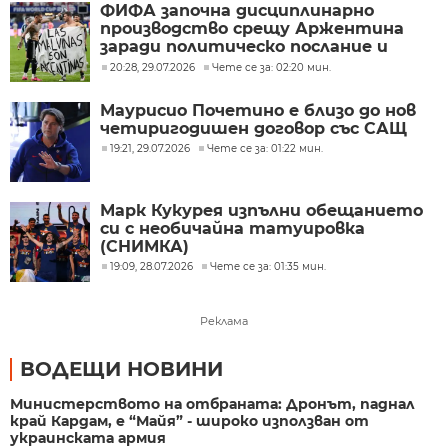
ФИФА започна дисциплинарно
производство срещу Аржентина
заради политическо послание и
ексцесии на Мондиал 2026
20:28, 29.07.2026
Чете се за: 02:20 мин.
Маурисио Почетино е близо до нов
четиригодишен договор със САЩ
19:21, 29.07.2026
Чете се за: 01:22 мин.
Марк Кукурея изпълни обещанието
си с необичайна татуировка
(СНИМКА)
19:09, 28.07.2026
Чете се за: 01:35 мин.
Реклама
ВОДЕЩИ НОВИНИ
Министерството на отбраната: Дронът, паднал
край Кардам, е “Майя” - широко използван от
украинската армия