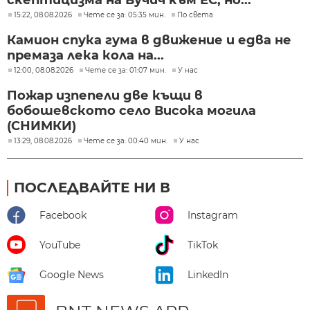
15:22, 08.08.2026
Чете се за: 05:35 мин.
По света
Камион спука гума в движение и едва не
премаза лека кола на...
12:00, 08.08.2026
Чете се за: 01:07 мин.
У нас
Пожар изпепели две къщи в
бобошевското село Висока могила
(СНИМКИ)
13:29, 08.08.2026
Чете се за: 00:40 мин.
У нас
ПОСЛЕДВАЙТЕ НИ В
Facebook
Instagram
YouTube
TikTok
Google News
LinkedIn