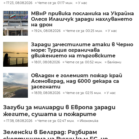
17:23, 08.08.2026
Чете се за: 01:17 мин.
У нас
МВнР привика посланика на Украйна
Олеся Илашчук заради нахлуването
на дрон
19:24, 08.08.2026
Чете се за: 00:25 мин.
У нас
Заради зачестилите атаки в Черно
море: Турция ограничава
движението на търговските
кораби
18:01, 08.08.2026
Чете се за: 00:52 мин.
Балкани
Овладян е големият пожар край
Асеновград, над 6000 декара са
засегнати
18:39, 08.08.2026
Чете се за: 02:15 мин.
У нас
Загуби за милиарди в Европа заради
жегите, сушата и пожарите
17:38, 08.08.2026
Чете се за: 02:47 мин.
Икономика
Зеленски в Белград: Разбирам
скептицизма на Вучич към ЕС, но...