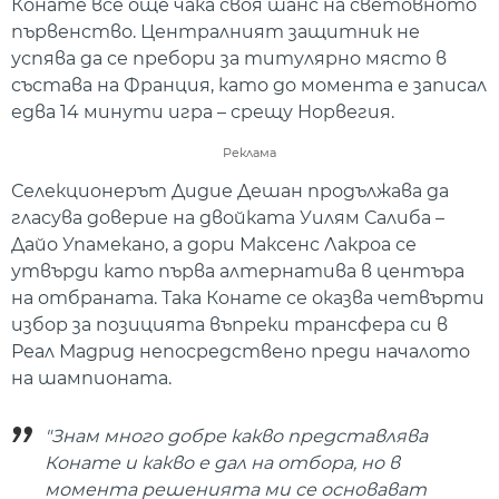
Конате все още чака своя шанс на световното
първенство. Централният защитник не
успява да се пребори за титулярно място в
състава на Франция, като до момента е записал
едва 14 минути игра – срещу Норвегия.
Реклама
Селекционерът Дидие Дешан продължава да
гласува доверие на двойката Уилям Салиба –
Дайо Упамекано, а дори Максенс Лакроа се
утвърди като първа алтернатива в центъра
на отбраната. Така Конате се оказва четвърти
избор за позицията въпреки трансфера си в
Реал Мадрид непосредствено преди началото
на шампионата.
"Знам много добре какво представлява
Конате и какво е дал на отбора, но в
момента решенията ми се основават