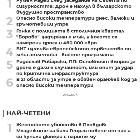
1
Румен Радев след заседание на Съвета по
сигурността: Дрон е нахлул в българското
въздушно пространство
2
Опасно високи температури днес, валежи и
гръмотевици утре
3
Гонка с полицията в столичния квартал
"Борово", задържан е мъж, у когото са
намерени дрога и 460 000 евро
4
БНТ излъчва европейското първенство по
лека атлетика - вижте програмата
5
Радослав Рибарски, ПП: Основният въпрос за
дрона е дали е случайност, или опит за удар
по критична инфраструктура
6
В 21 области за утре е обявен оранжев код за
опасно високи температури
Реклама
НАЙ-ЧЕТЕНИ
1
Жестокото убийство в Пловдив:
Младежите са били Георги повече от час и
си купили дюнери с парите му