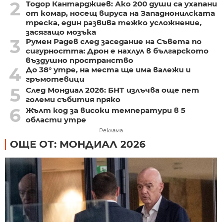
2
Тодор Кантарджиев: Ако 200 души са ухапани
от комар, носещ вируса на Западнонилската
треска, един развива тежко усложнение,
засягащо мозъка
3
Румен Радев след заседание на Съвета по
сигурността: Дрон е нахлул в българското
въздушно пространство
4
До 38° утре, на места ще има валежи и
гръмотевици
5
След Мондиал 2026: БНТ излъчва още пет
големи събития пряко
6
Жълт код за високи температури в 5
области утре
Реклама
ОЩЕ ОТ: МОНДИАЛ 2026