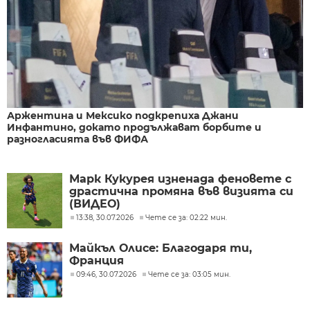
Аржентина и Мексико подкрепиха Джани
Инфантино, докато продължават борбите и
разногласията във ФИФА
Марк Кукурея изненада феновете с
драстична промяна във визията си
(ВИДЕО)
13:38, 30.07.2026
Чете се за: 02:22 мин.
Майкъл Олисе: Благодаря ти,
Франция
09:46, 30.07.2026
Чете се за: 03:05 мин.