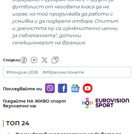
футболист от неговата класа да не
играе, но той продължава да работи с
усмивка и да подкрепя отбора. Опитът
и зрелостта му са изключително ценни
за съблекалнята“, допълни
селекционерът на Франция.
Сподели
#Мондиал 2026
#Ибрахима Конате
Последвайте ни
Гледайте НА ЖИВО спорт
безплатно на:
ТОП 24