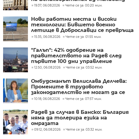
19:37, 06.08.2026
Чете се за: 00:20 мин.
Нови работни места и високи
технологии: Бившето военно
летище в Доброславци се превръща
в голям космически център
15:35, 06.08.2026
Чете се за: 01:55 мин.
"Галъп": 42% одобрение на
правителството на Радев след
първите 100 дни управление
12:50, 06.08.2026
Чете се за: 03:52 мин.
Омбудсманът Велислава Делчева:
Промените в трудовото
законодателство не могат да се
правят през бюджета
10:18, 06.08.2026
Чете се за: 07:57 мин.
Радев за случая в Банско: България
няма да толерира езика на
омразата
09:12, 06.08.2026
Чете се за: 03:32 мин.