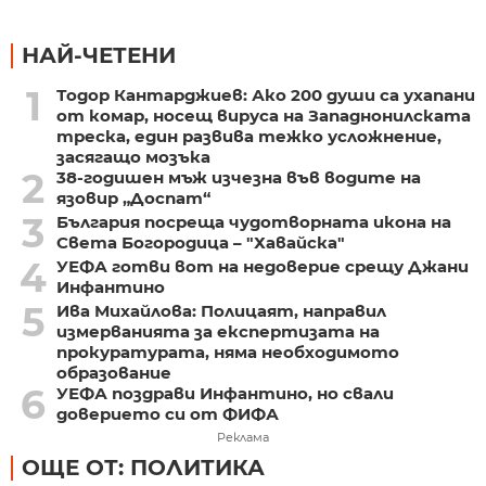
НАЙ-ЧЕТЕНИ
1
Тодор Кантарджиев: Ако 200 души са ухапани
от комар, носещ вируса на Западнонилската
треска, един развива тежко усложнение,
засягащо мозъка
2
38-годишен мъж изчезна във водите на
язовир „Доспат“
3
България посреща чудотворната икона на
Света Богородица – "Хавайска"
4
УЕФА готви вот на недоверие срещу Джани
Инфантино
5
Ива Михайлова: Полицаят, направил
измерванията за експертизата на
прокуратурата, няма необходимото
образование
6
УЕФА поздрави Инфантино, но свали
доверието си от ФИФА
Реклама
ОЩЕ ОТ: ПОЛИТИКА