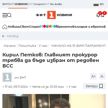
БНТ
БНТ
НОВИНИ
БНТ
Спорт
БНТ
На живо
BG
0
0
Новини
Свят
Спорт
Времето
България и еврото
Би
НАЗАД
Начало
Политика
У нас
НАЧАЛО НА 51-ВИЯ ПАРЛАМЕНТ
Кирил Петков: Главният прокурор
трябва да бъде избран от редовен
ВСС
A+
A-
БНТ
от
Запази
17:40, 09.11.2024
Чете се за: 01:05 мин.
У нас