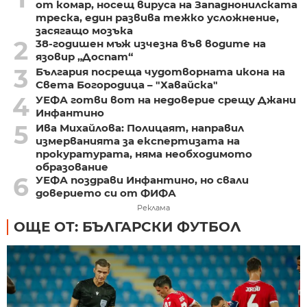
от комар, носещ вируса на Западнонилската
треска, един развива тежко усложнение,
засягащо мозъка
2
38-годишен мъж изчезна във водите на
язовир „Доспат“
3
България посреща чудотворната икона на
Света Богородица – "Хавайска"
4
УЕФА готви вот на недоверие срещу Джани
Инфантино
5
Ива Михайлова: Полицаят, направил
измерванията за експертизата на
прокуратурата, няма необходимото
образование
6
УЕФА поздрави Инфантино, но свали
доверието си от ФИФА
Реклама
ОЩЕ ОТ: БЪЛГАРСКИ ФУТБОЛ