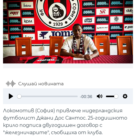
Слушай новината
-00:36
Play
Mute
Setti
Локомотив (София) привлече нидерландския
футболист Джани Дос Сантос. 25-годишното
крило подписа двугодишен договор с
"железничарите", съобщиха от клуба.