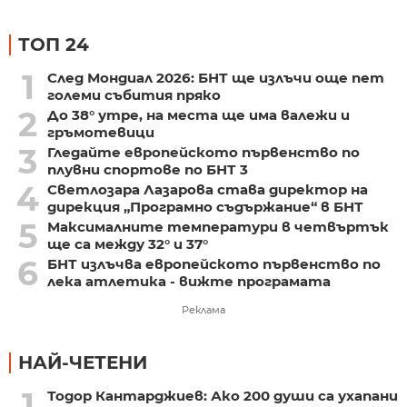
ТОП 24
1
След Мондиал 2026: БНТ ще излъчи още пет
големи събития пряко
2
До 38° утре, на места ще има валежи и
гръмотевици
3
Гледайте европейското първенство по
плувни спортове по БНТ 3
4
Светлозара Лазарова става директор на
дирекция „Програмно съдържание“ в БНТ
5
Максималните температури в четвъртък
ще са между 32° и 37°
6
БНТ излъчва европейското първенство по
лека атлетика - вижте програмата
Реклама
НАЙ-ЧЕТЕНИ
1
Тодор Кантарджиев: Ако 200 души са ухапани