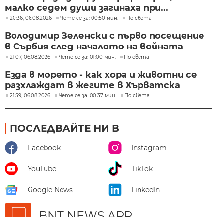
малко седем души загинаха при...
20:36, 06.08.2026
Чете се за: 00:50 мин.
По света
Володимир Зеленски с първо посещение
в Сърбия след началото на войната
21:07, 06.08.2026
Чете се за: 01:00 мин.
По света
Езда в морето - как хора и животни се
разхлаждат в жегите в Хърватска
21:59, 06.08.2026
Чете се за: 00:37 мин.
По света
ПОСЛЕДВАЙТЕ НИ В
Facebook
Instagram
YouTube
TikTok
Google News
LinkedIn
BNT NEWS APP