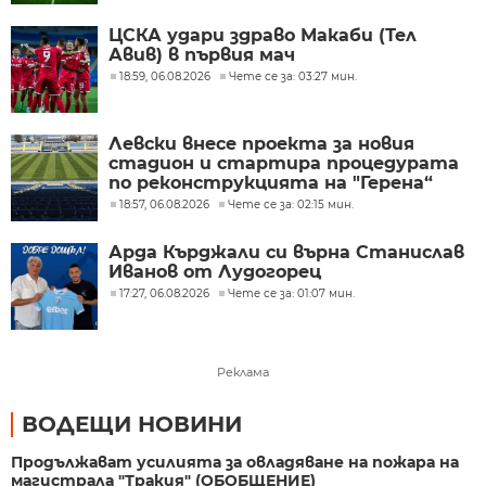
ЦСКА удари здраво Макаби (Тел
Авив) в първия мач
18:59, 06.08.2026
Чете се за: 03:27 мин.
Левски внесе проекта за новия
стадион и стартира процедурата
по реконструкцията на "Герена“
18:57, 06.08.2026
Чете се за: 02:15 мин.
Арда Кърджали си върна Станислав
Иванов от Лудогорец
17:27, 06.08.2026
Чете се за: 01:07 мин.
Реклама
ВОДЕЩИ НОВИНИ
Продължават усилията за овладяване на пожара на
магистрала "Тракия" (ОБОБЩЕНИЕ)