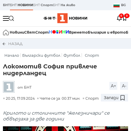
БНТ
БНТ
НОВИНИ
БНТ
Спорт
БНТ
На живо
BG
0
0
Новини
Свят
Спорт
Времето
България и еврото
Би
НАЗАД
Начало
Български футбол
Футбол
Спорт
Локомотив София привлече
нидерландец
A+
A-
БНТ
от
Запази
20:25, 17.09.2024
Чете се за: 00:37 мин.
Спорт
Крилото и столичните "железничари" се
обвързаха за две години