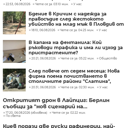
22:53, 06.08.2026
Чете се за: 03:10 мин.
У нас
Бдение в Кричим с надежда за
правосъдие след жестокото
убийство на млад мъж в Пловдив от
тийнейджъри
18:10, 06.08.2026
Чете се за: 04:25 мин.
У нас
В капана на фентанила: Кой
ръководи трафика и има ли изход за
пристрастените?
20:21, 06.08.2026
Чете се за: 05:22 мин.
Общество
След повече от седем месеца: Нова
фирма поема почистването в
столичните райони "Слатина",
"Подуяне" и "Изгрев"
20:31, 06.08.2026
Чете се за: 02:30 мин.
У нас
Откритият дрон в Лайпциг: Берлин
съобщи за "нов сценарий на...
17:20, 06.08.2026 (обновена)
Чете се за: 02:22 мин.
По света
Киев порази две руски рафинерии, най-