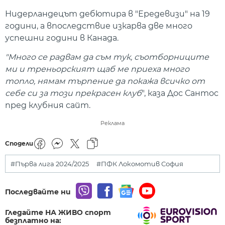
Нидерландецът дебютира в "Ередевизи" на 19
години, а впоследствие изкарва две много
успешни години в Канада.
"Много се радвам да съм тук, съотборниците
ми и треньорският щаб ме приеха много
топло, нямам търпение да покажа всичко от
себе си за този прекрасен клуб
", каза Дос Сантос
пред клубния сайт.
Реклама
Сподели
#Първа лига 2024/2025
#ПФК Локомотив София
Последвайте ни
Гледайте НА ЖИВО спорт
безплатно на: