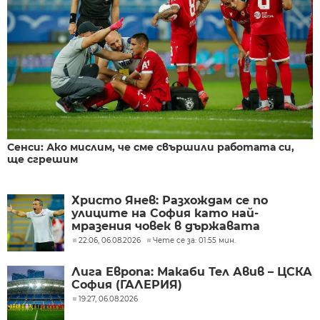
Сенси: Ако мислим, че сме свършили работата си,
ще сгрешим
Христо Янев: Разхождам се по
улиците на София като най-
мразения човек в държавата
22:06, 06.08.2026
Чете се за: 01:55 мин.
Лига Европа: Макаби Тел Авив – ЦСКА
София (ГАЛЕРИЯ)
19:27, 06.08.2026