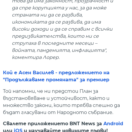
това да има законност, прозрачност и
да спре корупцията у нас, за да може
страната ни да се развива,
икономиката да се развива, да има
високи доходи и да се справим с всички
предизвикателства, които ни се
струпаха в последните месеци –
войната, пандемията, инфлацията",
коментира Лорер.
Кой е Асен Василев - предложението на
"Продължаваме промяната" за премиер
Той напомни, че ни предстои План за
възстановяване и устойчивост, както и
множество закони, които трябва спешно да
бъдат гласувани от Народното събрание.
Свалете приложението BNT News за
Android
или
iOS
и научавайте новините първи!