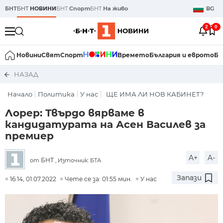
БНТ
БНТ
НОВИНИ
БНТ
Спорт
БНТ
На живо
BG
2
0
Новини
Свят
Спорт
Времето
България и еврото
Би
НАЗАД
Начало
Политика
У нас
ЩЕ ИМА ЛИ НОВ КАБИНЕТ?
Лорер: Твърдо вярваме в
кандидатурата на Асен Василев за
премиер
A+
A-
БНТ
от
, Източник: БТА
Запази
16:14, 01.07.2022
Чете се за: 01:55 мин.
У нас