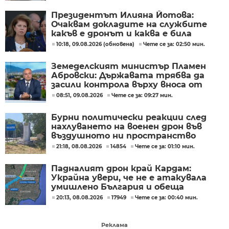
Президентът Илияна Йотова:
Очаквам докладите на службите
какъв е дронът и каква е била
неговата роля
10:18, 09.08.2026 (обновена)
Чете се за: 02:50 мин.
Земеделският министър Пламен
Абровски: Държавата трябва да
засили контрола върху вноса от
трети страни
08:51, 09.08.2026
Чете се за: 09:27 мин.
Бурни политически реакции след
нахлуването на военен дрон във
въздушното ни пространство
(ОБЗОР)
21:18, 08.08.2026
14854
Чете се за: 01:10 мин.
Падналият дрон край Кардам:
Украйна увери, че не е атакувала
умишлено България и обеща
разследване
20:13, 08.08.2026
17949
Чете се за: 00:40 мин.
Реклама