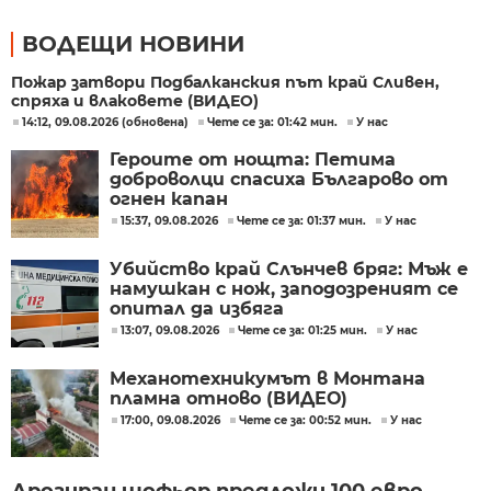
ВОДЕЩИ НОВИНИ
Пожар затвори Подбалканския път край Сливен,
спряха и влаковете (ВИДЕО)
14:12, 09.08.2026 (обновена)
Чете се за: 01:42 мин.
У нас
Героите от нощта: Петима
доброволци спасиха Българово от
огнен капан
15:37, 09.08.2026
Чете се за: 01:37 мин.
У нас
Убийство край Слънчев бряг: Мъж е
намушкан с нож, заподозреният се
опитал да избяга
13:07, 09.08.2026
Чете се за: 01:25 мин.
У нас
Механотехникумът в Монтана
пламна отново (ВИДЕО)
17:00, 09.08.2026
Чете се за: 00:52 мин.
У нас
Дрогиран шофьор предложи 100 евро