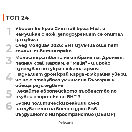
ТОП 24
1
Убийство край Слънчев бряг: Мъж е
намушкан с нож, заподозреният се опитал
да избяга
2
След Мондиал 2026: БНТ излъчва още пет
големи събития пряко
3
Министерството на отбраната: Дронът,
паднал край Кардам, е “Майя” - широко
използван от украинската армия
4
Падналият дрон край Кардам: Украйна увери,
че не е атакувала умишлено България и
обеща разследване
5
Гледайте европейското първенство по
плувни спортове по БНТ 3
6
Бурни политически реакции след
нахлуването на военен дрон във
въздушното ни пространство (ОБЗОР)
Реклама