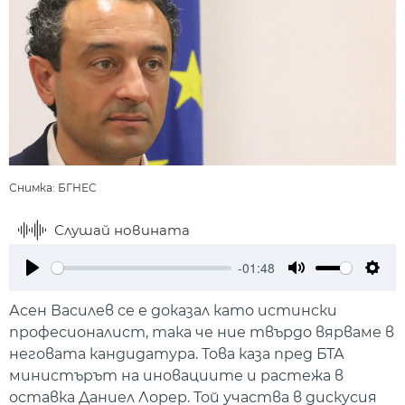
Снимка: БГНЕС
Слушай новината
-01:48
Play
Mute
Setti
Асен Василев се е доказал като истински
професионалист, така че ние твърдо вярваме в
неговата кандидатура. Това каза пред БТА
министърът на иновациите и растежа в
оставка Даниел Лорер. Той участва в дискусия