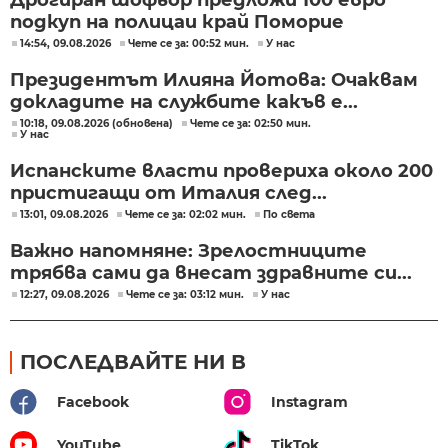
подкуп на полицаи край Поморие
14:54, 09.08.2026
Чете се за: 00:52 мин.
У нас
Президентът Илияна Йотова: Очаквам
докладите на службите какъв е...
10:18, 09.08.2026 (обновена)
Чете се за: 02:50 мин.
У нас
Испанските власти провериха около 200
пристигащи от Италия след...
13:01, 09.08.2026
Чете се за: 02:02 мин.
По света
Важно напомняне: Зрелостниците
трябва сами да внесат здравните си...
12:27, 09.08.2026
Чете се за: 03:12 мин.
У нас
ПОСЛЕДВАЙТЕ НИ В
Facebook
Instagram
YouTube
TikTok