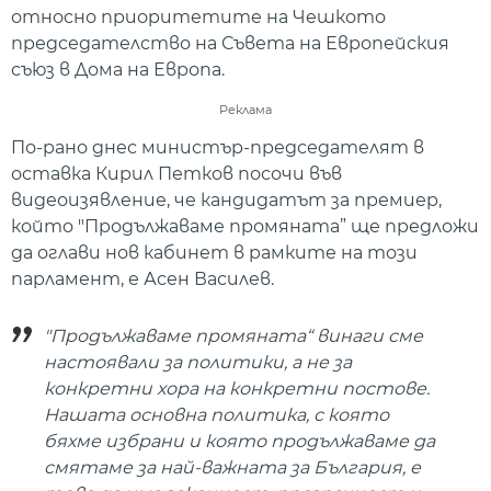
относно приоритетите на Чешкото
председателство на Съвета на Европейския
съюз в Дома на Европа.
Реклама
По-рано днес министър-председателят в
оставка Кирил Петков посочи във
видеоизявление, че кандидатът за премиер,
който "Продължаваме промяната” ще предложи
да оглави нов кабинет в рамките на този
парламент, е Асен Василев.
"Продължаваме промяната“ винаги сме
настоявали за политики, а не за
конкретни хора на конкретни постове.
Нашата основна политика, с която
бяхме избрани и която продължаваме да
смятаме за най-важната за България, е