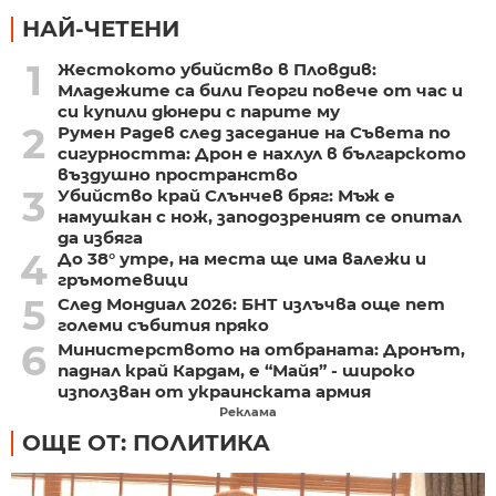
НАЙ-ЧЕТЕНИ
1
Жестокото убийство в Пловдив:
Младежите са били Георги повече от час и
си купили дюнери с парите му
2
Румен Радев след заседание на Съвета по
сигурността: Дрон е нахлул в българското
въздушно пространство
3
Убийство край Слънчев бряг: Мъж е
намушкан с нож, заподозреният се опитал
да избяга
4
До 38° утре, на места ще има валежи и
гръмотевици
5
След Мондиал 2026: БНТ излъчва още пет
големи събития пряко
6
Министерството на отбраната: Дронът,
паднал край Кардам, е “Майя” - широко
използван от украинската армия
Реклама
ОЩЕ ОТ: ПОЛИТИКА