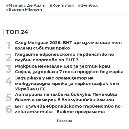
#Матайс Де Лихт
#Контузия
#футбол
#Байерн Мюнхен
ТОП 24
1
След Мондиал 2026: БНТ ще излъчи още пет
големи събития пряко
2
Гледайте европейското първенство по
плувни спортове по БНТ 3
3
Разкриха нелегален цех за зехтин край
София, задържаха 7 тона продукт без марка
4
Задържаха у нас организатор на
международна мрежа за наркотрафик към
Украйна и ЕС
5
Лотарийна печалба на боклука: Печеливш
билет е намерен в боклукчийски камион
6
БНТ излъчва европейското първенство по
лека атлетика - вижте програмата
Реклама