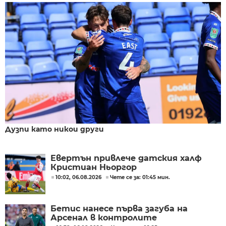
Дузпи като никои други
Евертън привлече датския халф
Кристиан Ньоргор
10:02, 06.08.2026
Чете се за: 01:45 мин.
Бетис нанесе първа загуба на
Арсенал в контролите