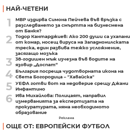
НАЙ-ЧЕТЕНИ
1
МВР издирва Симона Пейчева във връзка с
разследването за смъртта на бизнесмена
от Банкя?
2
Тодор Кантарджиев: Ако 200 души са ухапани
от комар, носещ вируса на Западнонилската
треска, един развива тежко усложнение,
засягащо мозъка
3
38-годишен мъж изчезна във водите на
язовир „Доспат“
4
България посреща чудотворната икона на
Света Богородица – "Хавайска"
5
УЕФА готви вот на недоверие срещу Джани
Инфантино
6
Ива Михайлова: Полицаят, направил
измерванията за експертизата на
прокуратурата, няма необходимото
образование
Реклама
ОЩЕ ОТ: ЕВРОПЕЙСКИ ФУТБОЛ