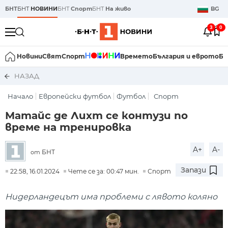
БНТ
БНТ
НОВИНИ
БНТ
Спорт
БНТ
На живо
BG
3
0
Новини
Свят
Спорт
Времето
България и еврото
Би
НАЗАД
Начало
Европейски футбол
Футбол
Спорт
Матайс де Лихт се контузи по
време на тренировка
A+
A-
БНТ
от
Запази
22:58, 16.01.2024
Чете се за: 00:47 мин.
Спорт
Нидерландецът има проблеми с лявото коляно