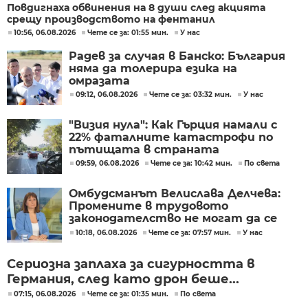
Повдигнаха обвинения на 8 души след акцията
срещу производството на фентанил
10:56, 06.08.2026
Чете се за: 01:55 мин.
У нас
Радев за случая в Банско: България
няма да толерира езика на
омразата
09:12, 06.08.2026
Чете се за: 03:32 мин.
У нас
"Визия нула": Как Гърция намали с
22% фаталните катастрофи по
пътищата в страната
09:59, 06.08.2026
Чете се за: 10:42 мин.
По света
Омбудсманът Велислава Делчева:
Промените в трудовото
законодателство не могат да се
правят през бюджета
10:18, 06.08.2026
Чете се за: 07:57 мин.
У нас
Сериозна заплаха за сигурността в
Германия, след като дрон беше...
07:15, 06.08.2026
Чете се за: 01:35 мин.
По света