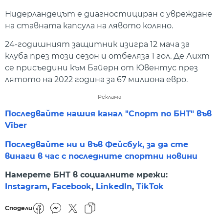
Нидерландецът е диагностициран с увреждане
на ставната капсула на лявото коляно.
24-годишният защитник изигра 12 мача за
клуба през този сезон и отбеляза 1 гол. Де Лихт
се присъедини към Байерн от Ювентус през
лятото на 2022 година за 67 милиона евро.
Реклама
Последвайте нашия канал "Спорт по БНТ" във
Viber
Последвайте ни и във Фейсбук, за да сте
винаги в час с последните спортни новини
Намерете БНТ в социалните мрежи:
Instagram
,
Facebook
,
LinkedIn
,
TikTok
Сподели