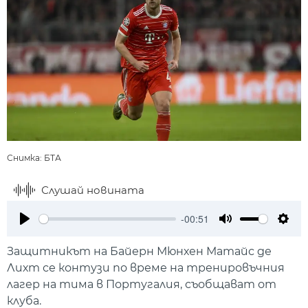
Снимка: БТА
Слушай новината
-00:51
Play
Mute
Setti
Защитникът на Байерн Мюнхен Матайс де
Лихт се контузи по време на тренировъчния
лагер на тима в Португалия, съобщават от
клуба.