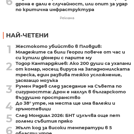
6
дрона е дали е случайност, или опит за удар
по критична инфраструктура
Реклама
НАЙ-ЧЕТЕНИ
1
Жестокото убийство в Пловдив:
Младежите са били Георги повече от час и
си купили дюнери с парите му
2
Тодор Кантарджиев: Ако 200 души са ухапани
от комар, носещ вируса на Западнонилската
треска, един развива тежко усложнение,
засягащо мозъка
3
Румен Радев след заседание на Съвета по
сигурността: Дрон е нахлул в българското
въздушно пространство
4
До 38° утре, на места ще има валежи и
гръмотевици
5
След Мондиал 2026: БНТ излъчва още пет
големи събития пряко
6
Жълт код за високи температури в 5
области утре