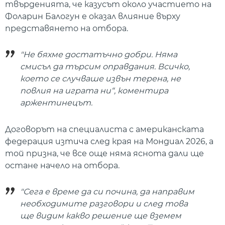
твърденията, че казусът около участието на
Фоларин Балогун е оказал влияние върху
представянето на отбора.
"Не бяхме достатъчно добри. Няма
смисъл да търсим оправдания. Всичко,
което се случваше извън терена, не
повлия на играта ни“, коментира
аржентинецът.
Договорът на специалиста с американската
федерация изтича след края на Мондиал 2026, а
той призна, че все още няма яснота дали ще
остане начело на отбора.
"Сега е време да си почина, да направим
необходимите разговори и след това
ще видим какво решение ще вземем