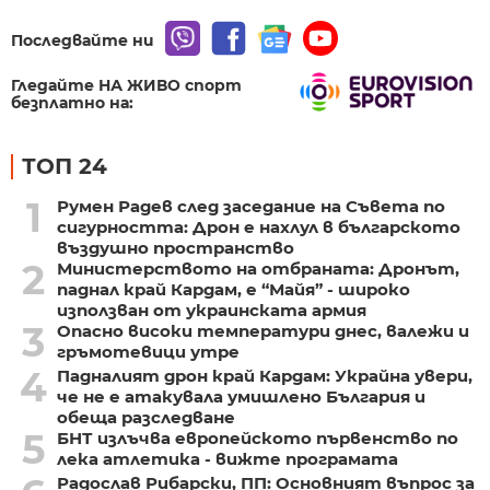
Последвайте ни
Гледайте НА ЖИВО спорт
безплатно на:
ТОП 24
1
Румен Радев след заседание на Съвета по
сигурността: Дрон е нахлул в българското
въздушно пространство
2
Министерството на отбраната: Дронът,
паднал край Кардам, е “Майя” - широко
използван от украинската армия
3
Опасно високи температури днес, валежи и
гръмотевици утре
4
Падналият дрон край Кардам: Украйна увери,
че не е атакувала умишлено България и
обеща разследване
5
БНТ излъчва европейското първенство по
лека атлетика - вижте програмата
Радослав Рибарски, ПП: Основният въпрос за