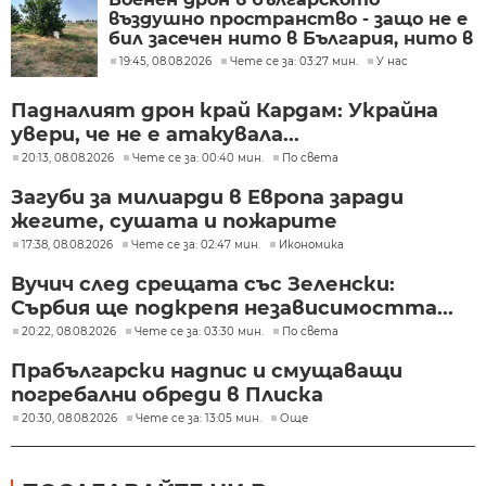
въздушно пространство - защо не е
бил засечен нито в България, нито в
Румъния?
19:45, 08.08.2026
Чете се за: 03:27 мин.
У нас
Падналият дрон край Кардам: Украйна
увери, че не е атакувала...
20:13, 08.08.2026
Чете се за: 00:40 мин.
По света
Загуби за милиарди в Европа заради
жегите, сушата и пожарите
17:38, 08.08.2026
Чете се за: 02:47 мин.
Икономика
Вучич след срещата със Зеленски:
Сърбия ще подкрепя независимостта...
20:22, 08.08.2026
Чете се за: 03:30 мин.
По света
Прабългарски надпис и смущаващи
погребални обреди в Плиска
20:30, 08.08.2026
Чете се за: 13:05 мин.
Още