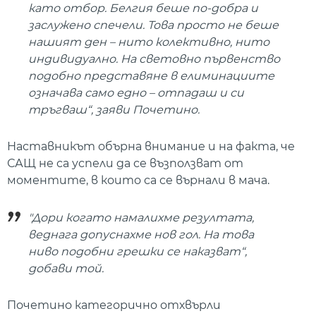
като отбор. Белгия беше по-добра и
заслужено спечели. Това просто не беше
нашият ден – нито колективно, нито
индивидуално. На световно първенство
подобно представяне в елиминациите
означава само едно – отпадаш и си
тръгваш“, заяви Почетино.
Наставникът обърна внимание и на факта, че
САЩ не са успели да се възползват от
моментите, в които са се върнали в мача.
"Дори когато намалихме резултата,
веднага допуснахме нов гол. На това
ниво подобни грешки се наказват“,
добави той.
Почетино категорично отхвърли