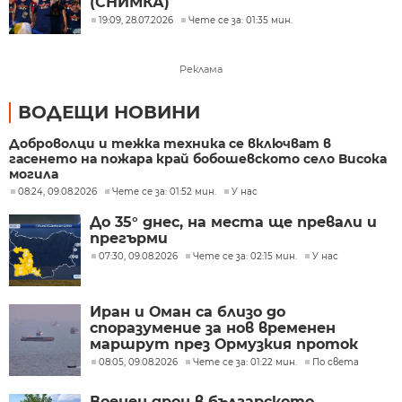
(СНИМКА)
19:09, 28.07.2026
Чете се за: 01:35 мин.
Реклама
ВОДЕЩИ НОВИНИ
Доброволци и тежка техника се включват в
гасенето на пожара край бобошевското село Висока
могила
08:24, 09.08.2026
Чете се за: 01:52 мин.
У нас
До 35° днес, на места ще превали и
прегърми
07:30, 09.08.2026
Чете се за: 02:15 мин.
У нас
Иран и Оман са близо до
споразумение за нов временен
маршрут през Ормузкия проток
08:05, 09.08.2026
Чете се за: 01:22 мин.
По света
Военен дрон в българското