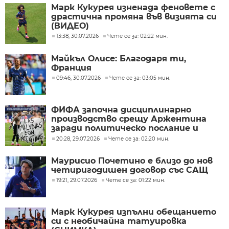
Марк Кукурея изненада феновете с
драстична промяна във визията си
(ВИДЕО)
13:38, 30.07.2026
Чете се за: 02:22 мин.
Майкъл Олисе: Благодаря ти,
Франция
09:46, 30.07.2026
Чете се за: 03:05 мин.
ФИФА започна дисциплинарно
производство срещу Аржентина
заради политическо послание и
ексцесии на Мондиал 2026
20:28, 29.07.2026
Чете се за: 02:20 мин.
Маурисио Почетино е близо до нов
четиригодишен договор със САЩ
19:21, 29.07.2026
Чете се за: 01:22 мин.
Марк Кукурея изпълни обещанието
си с необичайна татуировка