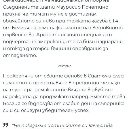
Селекционерът на националния отбор на
Съединените щати Маурисио Почетино
призна, че тимът му не е достигнал
обичайното си ниво при тежката загуба с 1:4
от Белгия на осминафиналите на световното
първенство. Аржентинският специалист
подчерта, че американците са били надиграни
и отказа да търси външни оправдания за
отпадането.
Реклама
Подкрепяни от своите фенове в Сиатъл и след
силното си представяне в предишните фази
на турнира, домакините влязоха в двубоя с
надеждата да продължат напред. Вместо това
Белгия се възползва от слабия ден на съперника
си и си осигури убедителен успех.
"Не показахме истинските си качества