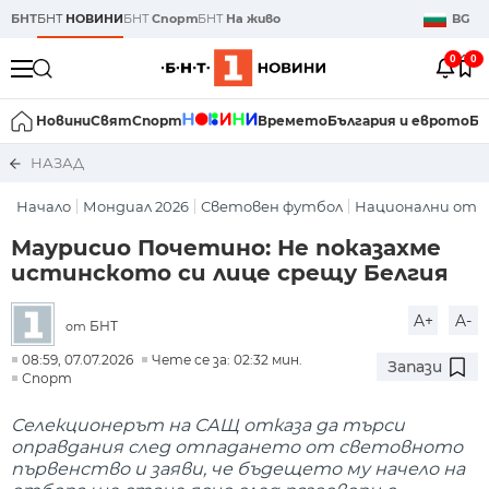
БНТ
БНТ
НОВИНИ
БНТ
Спорт
БНТ
На живо
BG
0
0
Новини
Свят
Спорт
Времето
България и еврото
Би
НАЗАД
Начало
Мондиал 2026
Световен футбол
Национални отб
Маурисио Почетино: Не показахме
истинското си лице срещу Белгия
A+
A-
БНТ
от
08:59, 07.07.2026
Чете се за: 02:32 мин.
Запази
Спорт
Селекционерът на САЩ отказа да търси
оправдания след отпадането от световното
първенство и заяви, че бъдещето му начело на