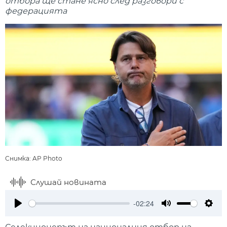
отбора ще стане ясно след разговори с
федерацията
Снимка: AP Photo
Слушай новината
-02:24
Play
Mute
Setti