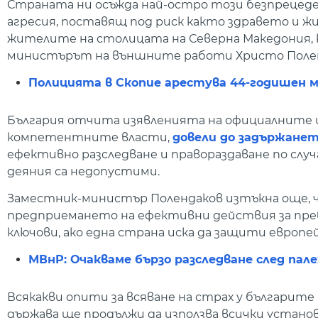
Страната ни осъжда най-остро този безпреце
агресия, поставящ под риск както здравето и ж
жителите на столицата на Северна Македония, ко
министърът на външните работи Христо Полен
Полицията в Скопие арестува 44-годишен мъ
България отчита изявленията на официалните 
компетентните власти,
довели до задържане
ефективно разследване и правораздаване по случ
деяния са недопустими.
Заместник-министър Полендаков изтъкна още, ч
предприемането на ефективни действия за пре
ключови, ако една страна иска да защити европе
МВнР: Очакваме бързо разследване след пал
Всякакви опити за всяване на страх у българите
държава ще продължи да използва всички установ