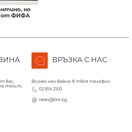
нтино, но
и от ФИФА
ВИНА
ВРЪЗКА С НАС
т вас,
Всичко най-важно в твоя телефон
те текст,
02 814 2100
news@bnt.bg