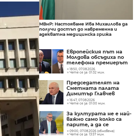
МВнР: Настояваме Ива Михаилова да
получи достъп до навременна и
адекватна медицинска грижа
Европейския път на
Молдова обсъдиха по
телефона премиерът
Радев и молдовският
18:50, 07.08.2026
Чете се за: 01:32 мин.
му колега Тофан
Председателят на
Сметната палата
Димитър Главчев
проверява служебния
16:47, 07.08.2026
Чете се за: 01:00 мин.
премиер Димитър
Главчев?
За културата не е най-
важно само колко са
парите, а да се
изплащат навреме,
09:00, 07.08.2026 (обновена)
Чете се за: 13:57 мин.
заяви министър Евтим