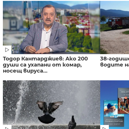
Тодор Кантарджиев: Ако 200
38-годиш
души са ухапани от комар,
водите н
носещ вируса...