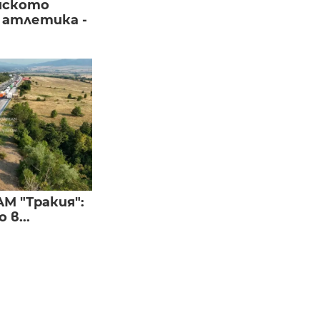
йското
 атлетика -
М "Тракия":
в...