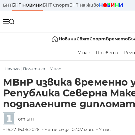
БНТ
БНТ
НОВИНИ
БНТ
Спорт
БНТ
На живо
Новини
Свят
Спорт
Времето
Бъ
У нас
По света
Реги
Начало
Политика
У нас
МВнР извика временно 
Република Северна Маке
подпалените дипломат
от
БНТ
16:27, 16.06.2026
Чете се за: 02:07 мин.
У нас