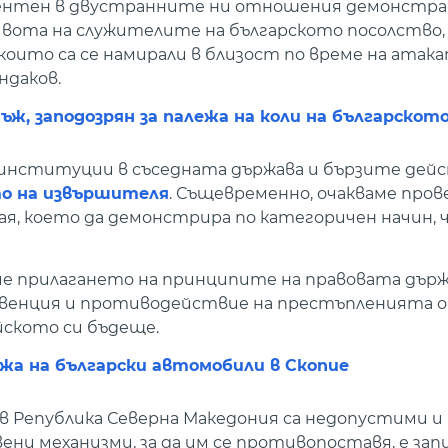
дентен в двустранните ни отношения демонстра
ивота на служителите на българското посолство, 
ито са се намирали в близост по време на атаката
даков.
ж, заподозрян за палежа на коли на българскот
институции в съседната държава и бързите дейс
то на извършителя
. Същевременно, очакваме пров
ая, което да демонстрира по категоричен начин, 
е прилагането на принципите на правовата държ
венция и противодействие на престъпленията о
йското си бъдеще.
ежа на български автомобили в Скопие
 в Република Северна Македония са недопустими и
ени механизми, за да им се противопоставя, е зап