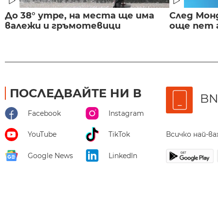
До 38° утре, на места ще има
След Монд
валежи и гръмотевици
още пет 
ПОСЛЕДВАЙТЕ НИ В
BN
Facebook
Instagram
Всичко най-в
YouTube
TikTok
Google News
LinkedIn