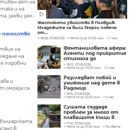
тивен акт на
така и на
, заяви зам.-
Жестокото убийство в Пловдив:
Младежите са били Георги повече
от...
о посолство
18:08, 07.08.2026
Чете се за: 04:55 мин.
У нас
Фентаниловата афера:
твия на
Агенти под прикритие
еждане на
стигнаха до
че подобни
лабораторията във
18:02, 07.08.2026
Чете се за: 04:20 мин.
У нас
„Факултета“
Разследват побой и
ава и
унижение над дете в
т омраза са
Радомир
18:15, 07.08.2026
Чете се за: 02:55 мин.
У нас
Сушата създаде
проблем за много от
плаващите къщи в
 българската
Нидерландия
17:10, 07.08.2026
Чете се за: 01:50 мин.
По света
исано в