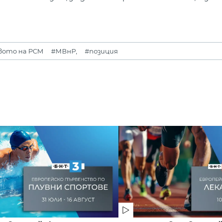
вото на РСМ
#МВнР,
#позиция