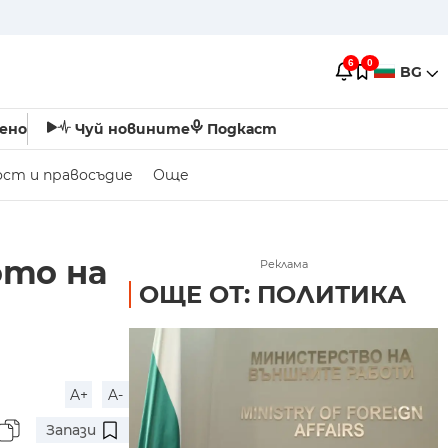
6
0
BG
ено
Чуй новините
Подкаст
ост и правосъдие
Още
ото на
Реклама
ОЩЕ ОТ: ПОЛИТИКА
A+
A-
Запази