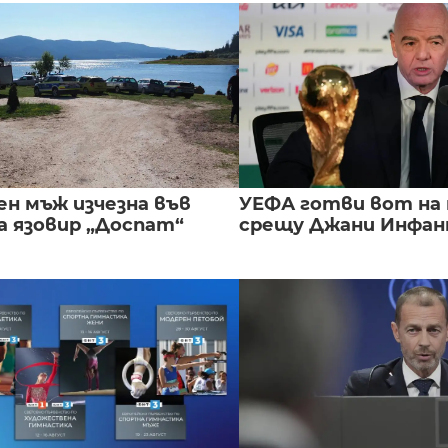
ен мъж изчезна във
УЕФА готви вот на
а язовир „Доспат“
срещу Джани Инфа