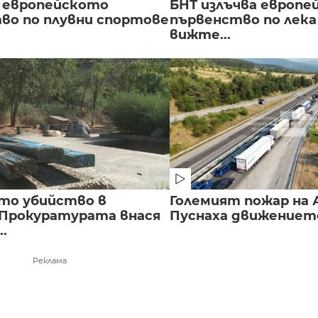
 европейското
БНТ излъчва европе
во по плувни спортове
първенство по лека
вижте...
то убийство в
Големият пожар на А
 Прокуратурата внася
Пуснаха движението 
..
Реклама