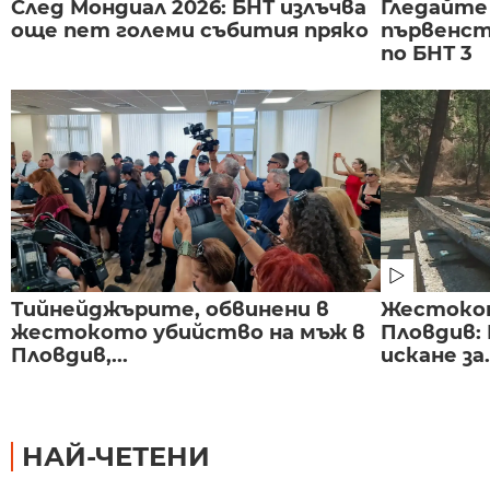
След Мондиал 2026: БНТ излъчва
Гледайте
още пет големи събития пряко
първенст
по БНТ 3
Тийнейджърите, обвинени в
Жестоко
жестокото убийство на мъж в
Пловдив:
Пловдив,...
искане за.
НАЙ-ЧЕТЕНИ