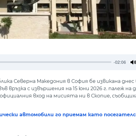
-02:06
M
ка Северна Македония в София бе извикана днес 
ръзка с извършения на 15 юни 2026 г. палеж на д
фициалния вход на мисията ни в Скопие, съобщиха
ически автомобили го приемам като посегател