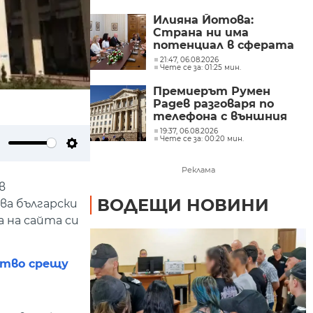
Милошев
Илияна Йотова:
Страна ни има
потенциал в сферата
на изкуствения
21:47, 06.08.2026
Чете се за: 01:25 мин.
интелект и бизнесът
забелязва тези
Премиерът Румен
перспективи
Радев разговаря по
телефона с външния
министър на
19:37, 06.08.2026
Чете се за: 00:20 мин.
Великобритания Ед
Милибанд
ute
Settings
Реклама
в
ВОДЕЩИ НОВИНИ
ва български
 на сайта си
ство срещу