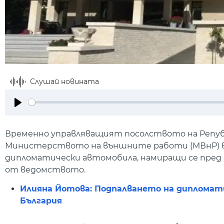
Слушай новината
Play
Временно управляващият посолството на Републи
Министерството на външните работи (МВнР) във в
дипломатически автомобила, намиращи се пред о
от ведомството.
Илияна Йотова: Подпалването на дипломат
България