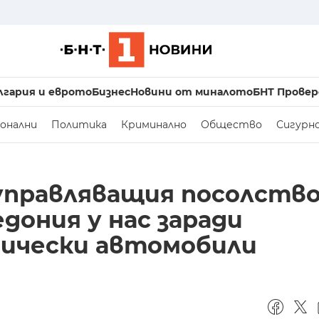
лгария и еврото
Бизнес
Новини от миналото
БНТ Провер
онални
Политика
Криминално
Общество
Сигурн
управляващия посолств
дония у нас заради
ически автомобили