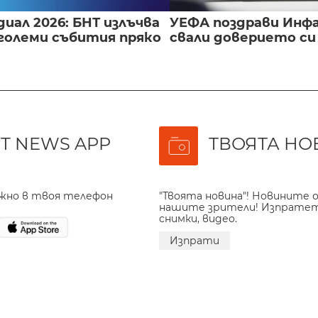
иал 2026: БНТ излъчва
УЕФА поздрави Инфа
големи събития пряко
свали доверието с
T NEWS APP
ТВОЯТА НО
ажно в твоя телефон
"Твоята новина"! Новините о
нашите зрители! Изпрате
снимки, видео.
Изпрати