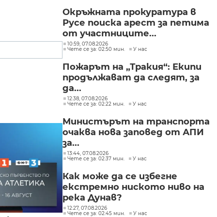
Окръжната прокуратура в
Русе поиска арест за петима
от участниците...
10:59, 07.08.2026
Чете се за: 02:50 мин.
У нас
Пожарът на „Тракия“: Екипи
продължават да следят, за
да...
12:38, 07.08.2026
Чете се за: 02:22 мин.
У нас
Министърът на транспорта
очаква нова заповед от АПИ
за...
13:44, 07.08.2026
Чете се за: 02:37 мин.
У нас
Как може да се избегне
екстремно ниското ниво на
река Дунав?
12:27, 07.08.2026
Чете се за: 02:45 мин.
У нас