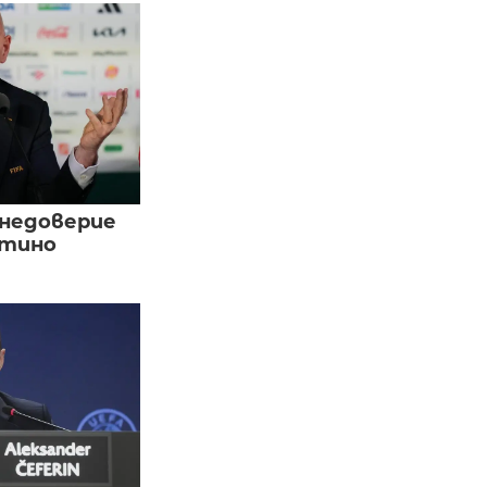
 недоверие
нтино