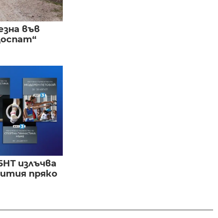
езна във
Доспат“
БНТ излъчва
бития пряко