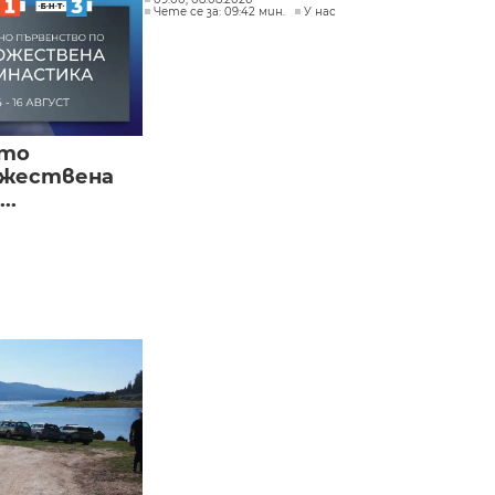
Чете се за: 09:42 мин.
У нас
ото
ожествена
..