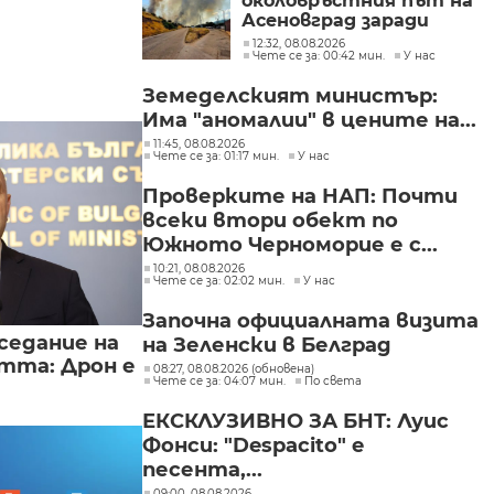
околовръстния път на
Асеновград заради
пожар (СНИМКИ)
12:32, 08.08.2026
Чете се за: 00:42 мин.
У нас
Земеделският министър:
Има "аномалии" в цените на...
11:45, 08.08.2026
Чете се за: 01:17 мин.
У нас
Проверките на НАП: Почти
всеки втори обект по
Южното Черноморие е с...
10:21, 08.08.2026
Чете се за: 02:02 мин.
У нас
Започна официалната визита
седание на
на Зеленски в Белград
тта: Дрон е
08:27, 08.08.2026 (обновена)
Чете се за: 04:07 мин.
По света
ЕКСКЛУЗИВНО ЗА БНТ: Луис
Фонси: "Despacito" е
песента,...
09:00, 08.08.2026