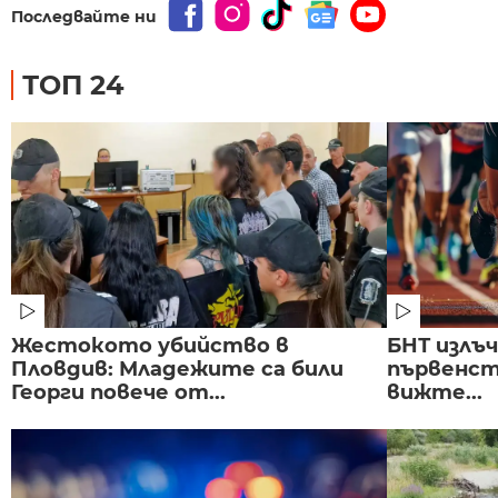
Последвайте ни
ТОП 24
Жестокото убийство в
БНТ излъ
Пловдив: Младежите са били
първенст
Георги повече от...
вижте...