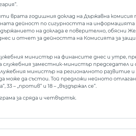
ария“.
ти врата годишния доклад на Държавна комисия 
ата дейност по сигурността на информацията за
ъдържанието на доклада е поверително, обясни Же
 днес и отчет за дейността на Комисията за защ
 служебния министър на финансите днес и утре, п
на служебния заместник-министър председател и 
служебния министър на регионалното развитие и
 може да състои. Той предложи нейното отлаган
, 33 – „против“ и 18 – „въздържал се“.
рама за сряда и четвъртък.