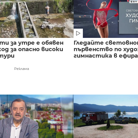
сти за утре е обявен
Гледайте световн
од за опасно високи
първенство по худ
тури
гимнастика в ефира.
Реклама