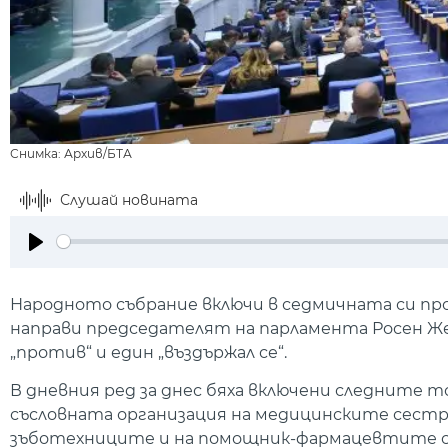
Снимка: Архив/БТА
Слушай новината
Play
Народното събрание включи в седмичната си пр
направи председателят на парламента Росен Желяз
„против“ и един „въздържал се“.
В дневния ред за днес бяха включени следните то
съсловната организация на медицинските сестр
зъботехниците и на помощник-фармацевтите с