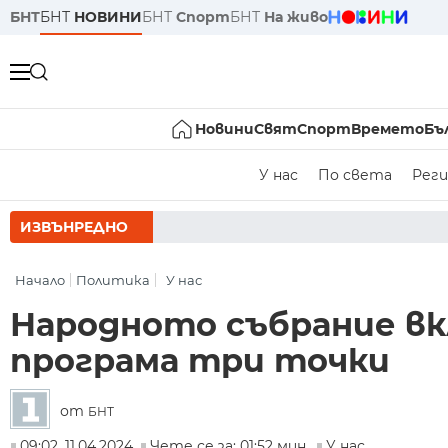
БНТ
БНТ
НОВИНИ
БНТ
Спорт
БНТ
На живо
Новини
Свят
Спорт
Времето
Бъ
У нас
По света
Реги
ИЗВЪНРЕДНО
РУМЕН РАДЕВ С
Начало
Политика
У нас
Народното събрание вк
програма три точки
от
БНТ
09:02, 11.04.2024
Чете се за: 01:52 мин.
У нас