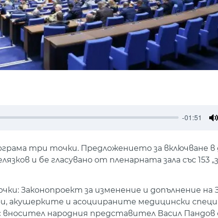
-01:51
M
ограма три точки. Предложението за включване в
ков и бе гласувано от пленарната зала със 153 „за“
чки: Законопроект за изменение и допълнение на З
и, акушерките и асоциираните медицински специ
 вносител народния представител Васил Пандов