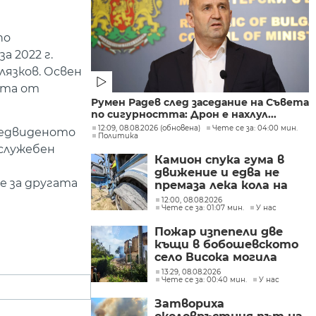
по
 2022 г.
лязков. Освен
ита от
Румен Радев след заседание на Съвета
по сигурността: Дрон е нахлул...
12:09, 08.08.2026 (обновена)
Чете се за: 04:00 мин.
редвиденото
Политика
служебен
Камион спука гума в
движение и едва не
е за другата
премаза лека кола на
Подбалканския път
12:00, 08.08.2026
Чете се за: 01:07 мин.
У нас
(СНИМКИ)
Пожар изпепели две
къщи в бобошевското
село Висока могила
(СНИМКИ)
13:29, 08.08.2026
Чете се за: 00:40 мин.
У нас
Затвориха