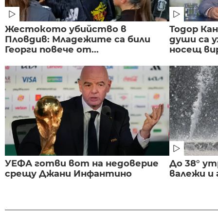
Жестокото убийство в
Тодор Ка
Пловдив: Младежите са били
души са у
Георги повече от...
носещ вир
УЕФА готви вот на недоверие
До 38° ут
срещу Джани Инфантино
валежи и