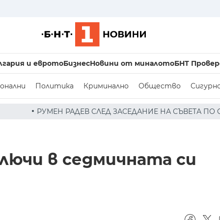
лгария и еврото
Бизнес
Новини от миналото
БНТ Провер
онални
Политика
Криминално
Общество
Сигурн
ЛЕД ЗАСЕДАНИЕ НА СЪВЕТА ПО СИГУРНОСТТА: ДРОН Е Н
лючи в седмичната си