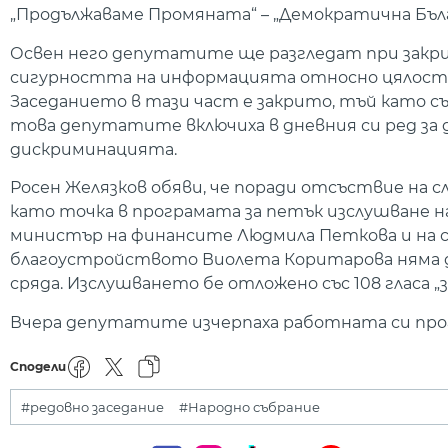
„Продължаваме Промяната“ – „Демократична Бълг
Освен него депутатите ще разгледат при закри
сигурността на информацията относно цялостн
Заседанието в тази част е закрито, тъй като с
това депутатите включиха в дневния си ред за
дискриминацията.
Росен Желязков обяви, че поради отсъствие на
като точка в програмата за петък изслушване 
министър на финансите Людмила Петкова и на 
благоустройството Виолета Коритарова няма да
сряда. Изслушването бе отложено със 108 гласа „за“
Вчера депутатите изчерпаха работната си прог
Сподели
#редовно заседание
#Народно събрание