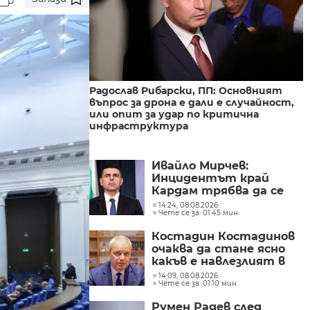
Радослав Рибарски, ПП: Основният
въпрос за дрона е дали е случайност,
или опит за удар по критична
инфраструктура
Ивайло Мирчев:
Инцидентът край
Кардам трябва да се
разследва като
14:24, 08.08.2026
Чете се за: 01:45 мин.
потенциален
инцидент
Костадин Костадинов
очаква да стане ясно
какъв е навлезлият в
българското въздушно
14:09, 08.08.2026
Чете се за: 01:10 мин.
пространство дрон
Румен Радев след