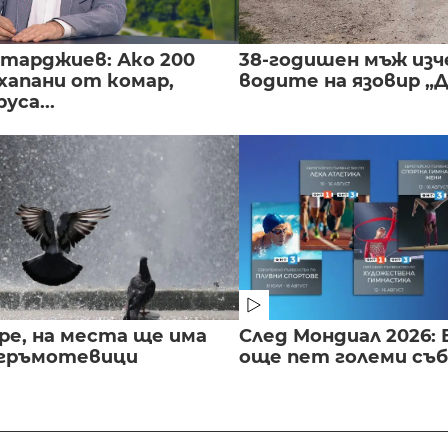
нтарджиев: Ако 200
38-годишен мъж изч
хапани от комар,
водите на язовир „
уса...
ре, на места ще има
След Мондиал 2026: 
 гръмотевици
още пет големи съ