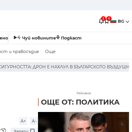
2
0
BG
ено
Чуй новините
Подкаст
ост и правосъдие
Още
АХЛУЛ В БЪЛГАРСКОТО ВЪЗДУШНО ПРОСТРАНСТВО * * * Н
Реклама
ОЩЕ ОТ: ПОЛИТИКА
A+
A-
Запази