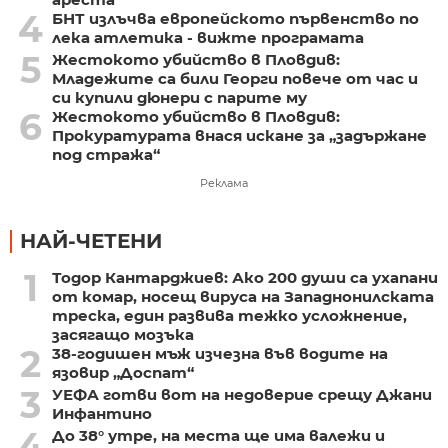
4
БНТ излъчва европейското първенство по
лека атлетика - вижте програмата
5
Жестокото убийство в Пловдив:
Младежите са били Георги повече от час и
си купили дюнери с парите му
6
Жестокото убийство в Пловдив:
Прокуратурата внася искане за „задържане
под стража“
Реклама
НАЙ-ЧЕТЕНИ
1
Тодор Кантарджиев: Ако 200 души са ухапани
от комар, носещ вируса на Западнонилската
треска, един развива тежко усложнение,
засягащо мозъка
2
38-годишен мъж изчезна във водите на
язовир „Доспат“
3
УЕФА готви вот на недоверие срещу Джани
Инфантино
4
До 38° утре, на места ще има валежи и