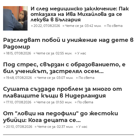
И след медицинско заключение: Пак
отказаха на Ива Михайлова да се
лекува в България
20:22, 07.08.2026
Чете се за: 03:42 мин.
По света
Разследват побой и унижение над дете в
Радомир
18:15, 07.08.2026
Чете се за: 02:55 мин.
У нас
Под стрес, свързан с образованието, е
бил ученикът, застрелял осем...
19:48, 07.08.2026
Чете се за: 03:07 мин.
По света
Сушата създаде проблем за много от
плаващите къщи в Нидерландия
17:10, 07.08.2026
Чете се за: 01:50 мин.
По света
От "ловци на педофили" до жестоки
убийци: Кога децата се...
20:10, 07.08.2026
Чете се за: 02:37 мин.
У нас