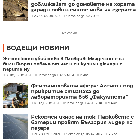
доближават до домовете на хората
заради повишените нива на езерата
23:43, 06.08.2026
Чете се за: 03:20 мин.
Реклама
ВОДЕЩИ НОВИНИ
Жестокото убийство в Пловдив: Младежите са
били Георги повече от час и си купили дюнери с
парите му
18:08, 07.08.2026
Чете се за: 04:55 мин.
У нас
Фентаниловата афера: Агенти под
прикритие стигнаха до
лабораторията във „Факултета“
18:02, 07.08.2026
Чете се за: 04:20 мин.
У нас
Рекорден износ на ток: Парковете с
батерии правят България лидер на
пазара
20:28, 07.08.2026
Чете се за: 05:42 мин.
У нас