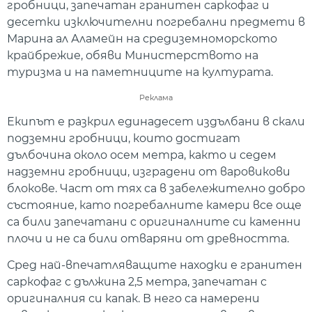
гробници, запечатан гранитен саркофаг и
десетки изключителни погребални предмети в
Марина ал Аламейн на средиземноморското
крайбрежие, обяви Министерството на
туризма и на паметниците на културата.
Реклама
Екипът е разкрил единадесет издълбани в скали
подземни гробници, които достигат
дълбочина около осем метра, както и седем
надземни гробници, изградени от варовикови
блокове. Част от тях са в забележително добро
състояние, като погребалните камери все още
са били запечатани с оригиналните си каменни
плочи и не са били отваряни от древността.
Сред най-впечатляващите находки е гранитен
саркофаг с дължина 2,5 метра, запечатан с
оригиналния си капак. В него са намерени