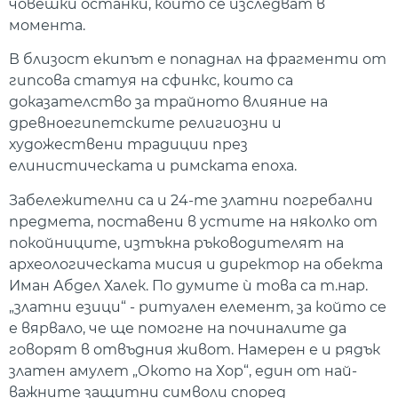
човешки останки, които се изследват в
момента.
В близост екипът е попаднал на фрагменти от
гипсова статуя на сфинкс, които са
доказателство за трайното влияние на
древноегипетските религиозни и
художествени традиции през
елинистическата и римската епоха.
Забележителни са и 24-те златни погребални
предмета, поставени в устите на няколко от
покойниците, изтъкна ръководителят на
археологическата мисия и директор на обекта
Иман Абдел Халек. По думите ѝ това са т.нар.
„златни езици“ - ритуален елемент, за който се
е вярвало, че ще помогне на починалите да
говорят в отвъдния живот. Намерен е и рядък
златен амулет „Окото на Хор“, един от най-
важните защитни символи според