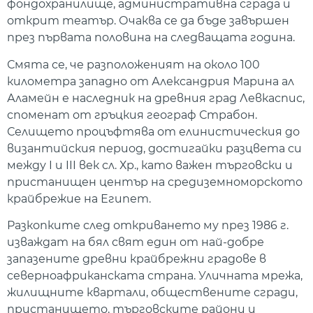
фондохранилище, административна сграда и
открит театър. Очаква се да бъде завършен
през първата половина на следващата година.
Смята се, че разположеният на около 100
километра западно от Александрия Марина ал
Аламейн е наследник на древния град Левкаспис,
споменат от гръцкия географ Страбон.
Селището процъфтява от елинистическия до
византийския период, достигайки разцвета си
между I и III век сл. Хр., като важен търговски и
пристанищен център на средиземноморското
крайбрежие на Египет.
Разкопките след откриването му през 1986 г.
изваждат на бял свят един от най-добре
запазените древни крайбрежни градове в
северноафриканската страна. Уличната мрежа,
жилищните квартали, обществените сгради,
пристанището, търговските райони и