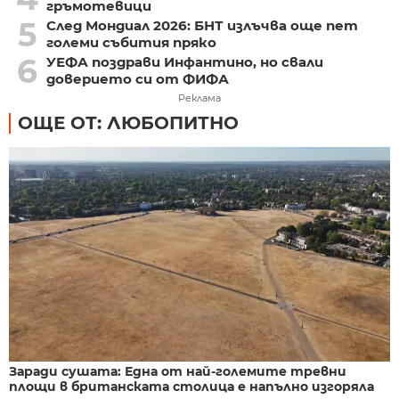
гръмотевици
5
След Мондиал 2026: БНТ излъчва още пет
големи събития пряко
6
УЕФА поздрави Инфантино, но свали
доверието си от ФИФА
Реклама
ОЩЕ ОТ: ЛЮБОПИТНО
Заради сушата: Една от най-големите тревни
площи в британската столица е напълно изгоряла