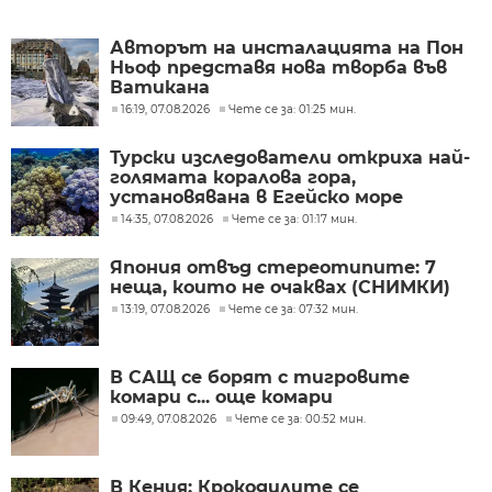
Авторът на инсталацията на Пон
Ньоф представя нова творба във
Ватикана
16:19, 07.08.2026
Чете се за: 01:25 мин.
Турски изследователи откриха най-
голямата коралова гора,
установявана в Егейско море
14:35, 07.08.2026
Чете се за: 01:17 мин.
Япония отвъд стереотипите: 7
неща, които не очаквах (СНИМКИ)
13:19, 07.08.2026
Чете се за: 07:32 мин.
В САЩ се борят с тигровите
комари с... още комари
09:49, 07.08.2026
Чете се за: 00:52 мин.
В Кения: Крокодилите се