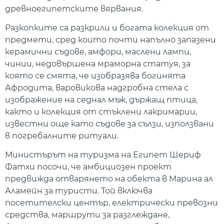
древноегипетските вярвания.
Разкопките са разкрили и богата колекция от
предмети, сред които почти напълно запазени
керамични съдове, амфори, маслени лампи,
чинии, недовършена мраморна статуя, за
която се смята, че изобразява богинята
Афродита, варовикова надгробна стела с
изображение на седнал мъж, държащ птица,
както и колекция от стъклени лакримарии,
известни още като съдове за сълзи, използвани
в погребалните ритуали.
Министърът на туризма на Египет Шериф
Фатхи посочи, че амбициозен проект
предвижда отварянето на обекта в Марина ал
Аламейн за туристи. Той включва
посетителски център, електрически превозни
средства, маршрути за разглеждане,