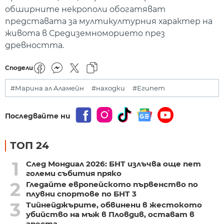
обширните некрополи обогатяват
представата за мултикултурния характер на
живота в Средиземноморието през
древността.
Сподели
#Марина ал Аламейн
#находки
#Египет
Последвайте ни
ТОП 24
1
След Мондиал 2026: БНТ излъчва още пет
големи събития пряко
2
Гледайте европейското първенство по
плувни спортове по БНТ 3
3
Тийнейджърите, обвинени в жестокото
убийство на мъж в Пловдив, остават в
ареста