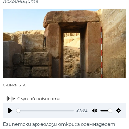
покойниците
Снимка: БТА
Слушай новината
-03:24
Play
Mute
Setti
Египетски археолози откриха осемнадесет