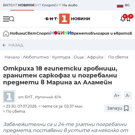
БНТ
БНТ
НОВИНИ
БНТ
Спорт
БНТ
На живо
BG
6
0
Новини
Свят
Спорт
Времето
България и еврото
Би
НАЗАД
Начало
Любопитно
Култура
Още
Африка
По света
Откриха 18 египетски гробници,
гранитен саркофаг и погребални
предмети в Марина ал Аламейн
A+
A-
БНТ
от
, Източник: БТА
23:30, 07.07.2026
Чете се за: 03:37 мин.
Запази
По света
Забележителни са и 24-те златни погребални
предмета, поставени в устите на няколко от