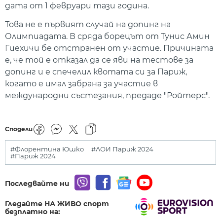
дата от 1 февруари тази година.
Това не е първият случай на допинг на
Олимпиадата. В сряда борецът от Тунис Амин
Гиехичи бе отстранен от участие. Причината
е, че той е отказал да се яви на тестове за
допинг и е спечелил квотата си за Париж,
когато е имал забрана за участие в
международни състезания, предаде "Ройтерс".
Сподели
#Флорентина Юшко
#ЛОИ Париж 2024
#Париж 2024
Последвайте ни
Гледайте НА ЖИВО спорт
безплатно на: