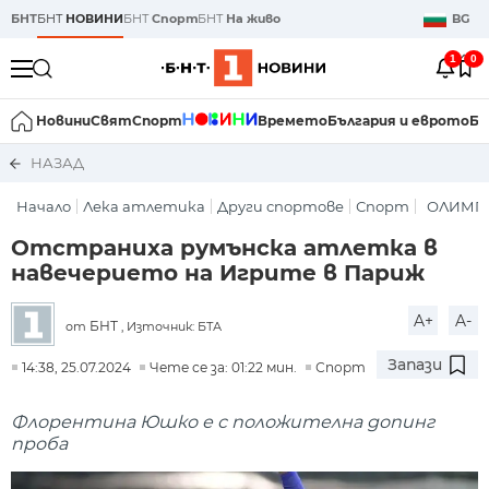
БНТ
БНТ
НОВИНИ
БНТ
Спорт
БНТ
На живо
BG
1
0
Новини
Свят
Спорт
Времето
България и еврото
Би
НАЗАД
Начало
Лека атлетика
Други спортове
Спорт
ОЛИМПИ
Отстраниха румънска атлетка в
навечерието на Игрите в Париж
A+
A-
БНТ
от
, Източник: БТА
Запази
14:38, 25.07.2024
Чете се за: 01:22 мин.
Спорт
Флорентина Юшко е с положителна допинг
проба