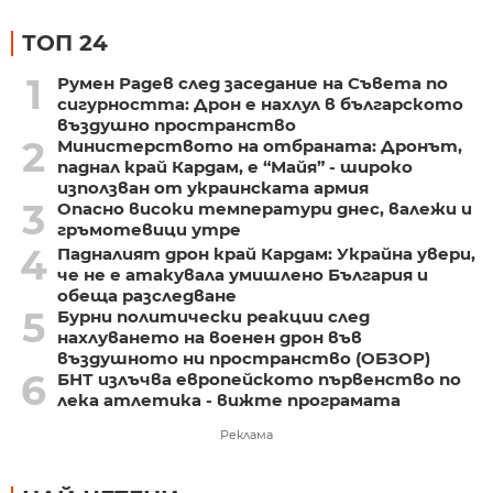
ТОП 24
1
Румен Радев след заседание на Съвета по
сигурността: Дрон е нахлул в българското
въздушно пространство
2
Министерството на отбраната: Дронът,
паднал край Кардам, е “Майя” - широко
използван от украинската армия
3
Опасно високи температури днес, валежи и
гръмотевици утре
4
Падналият дрон край Кардам: Украйна увери,
че не е атакувала умишлено България и
обеща разследване
5
Бурни политически реакции след
нахлуването на военен дрон във
въздушното ни пространство (ОБЗОР)
6
БНТ излъчва европейското първенство по
лека атлетика - вижте програмата
Реклама