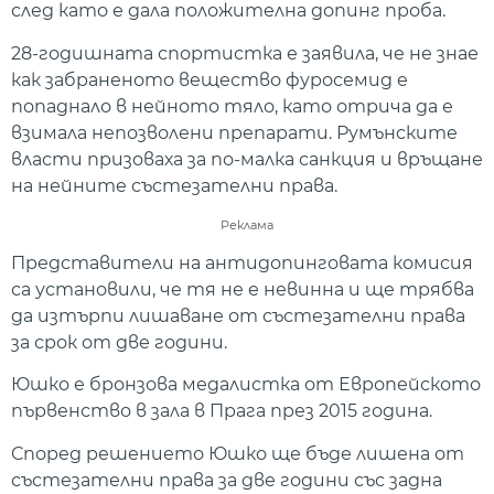
след като е дала положителна допинг проба.
28-годишната спортистка е заявила, че не знае
как забраненото вещество фуросемид е
попаднало в нейното тяло, като отрича да е
взимала непозволени препарати. Румънските
власти призоваха за по-малка санкция и връщане
на нейните състезателни права.
Реклама
Представители на антидопинговата комисия
са установили, че тя не е невинна и ще трябва
да изтърпи лишаване от състезателни права
за срок от две години.
Юшко е бронзова медалистка от Европейското
първенство в зала в Прага през 2015 година.
Според решението Юшко ще бъде лишена от
състезателни права за две години със задна