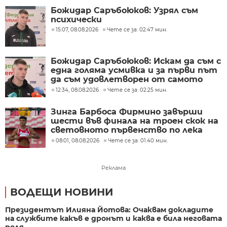
Божидар Саръбоюков: Узрял съм
психически
15:07, 08.08.2026
Чете се за: 02:47 мин.
Божидар Саръбоюков: Искам да съм с
една голяма усмивка и за първи път
да съм удовлетворен от самото
състезание
12:34, 08.08.2026
Чете се за: 02:25 мин.
Зинга Барбоса Фирмино завърши
шести във финала на троен скок на
световното първенство по лека
атлетика до 20 г. в Юджийн
08:01, 08.08.2026
Чете се за: 01:40 мин.
Реклама
ВОДЕЩИ НОВИНИ
Президентът Илияна Йотова: Очаквам докладите
на службите какъв е дронът и каква е била неговата