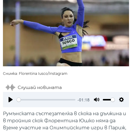
Снимка: Florentina Iusco/Instagram
Слушай новината
-01:18
Play
Mute
Setti
Румънската състезателка в скока на дължина и
в тройния скок Флорентина Юшко няма да
вземе участие на Олимпийските игри в Париж,