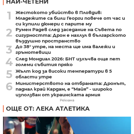
НАЙ-ЧЕТЕНИ
1
Жестокото убийство в Пловдив:
Младежите са били Георги повече от час и
си купили дюнери с парите му
2
Румен Радев след заседание на Съвета по
сигурността: Дрон е нахлул в българското
въздушно пространство
3
До 38° утре, на места ще има валежи и
гръмотевици
4
След Мондиал 2026: БНТ излъчва още пет
големи събития пряко
5
Жълт код за високи температури в 5
области утре
6
Министерството на отбраната: Дронът,
паднал край Кардам, е “Майя” - широко
използван от украинската армия
Реклама
ОЩЕ ОТ: ЛЕКА АТЛЕТИКА