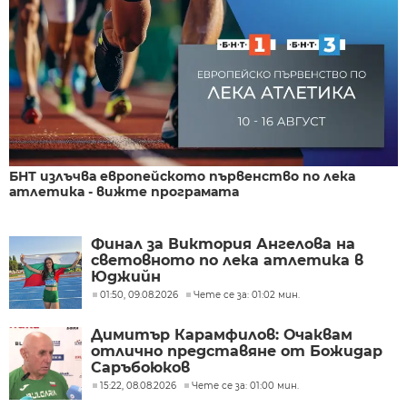
БНТ излъчва европейското първенство по лека
атлетика - вижте програмата
Финал за Виктория Ангелова на
световното по лека атлетика в
Юджийн
01:50, 09.08.2026
Чете се за: 01:02 мин.
Димитър Карамфилов: Очаквам
отлично представяне от Божидар
Саръбоюков
15:22, 08.08.2026
Чете се за: 01:00 мин.