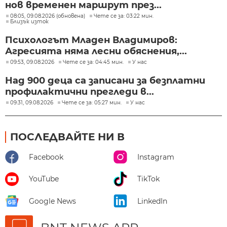
нов временен маршрут през...
08:05, 09.08.2026 (обновена)
Чете се за: 03:22 мин.
Близък изток
Психологът Младен Владимиров:
Агресията няма лесни обяснения,...
09:53, 09.08.2026
Чете се за: 04:45 мин.
У нас
Над 900 деца са записани за безплатни
профилактични прегледи в...
09:31, 09.08.2026
Чете се за: 05:27 мин.
У нас
ПОСЛЕДВАЙТЕ НИ В
Facebook
Instagram
YouTube
TikTok
Google News
LinkedIn