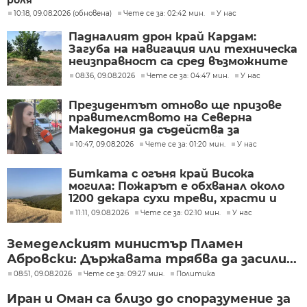
роля
10:18, 09.08.2026 (обновена)
Чете се за: 02:42 мин.
У нас
Падналият дрон край Кардам:
Загуба на навигация или техническа
неизправност са сред възможните
причини
08:36, 09.08.2026
Чете се за: 04:47 мин.
У нас
Президентът отново ще призове
правителството на Северна
Македония да съдейства за
лечението на Ива Михайлова
10:47, 09.08.2026
Чете се за: 01:20 мин.
У нас
Битката с огъня край Висока
могила: Пожарът е обхванал около
1200 декара сухи треви, храсти и
дъбова гора
11:11, 09.08.2026
Чете се за: 02:10 мин.
У нас
Земеделският министър Пламен
Абровски: Държавата трябва да засили...
08:51, 09.08.2026
Чете се за: 09:27 мин.
Политика
Иран и Оман са близо до споразумение за