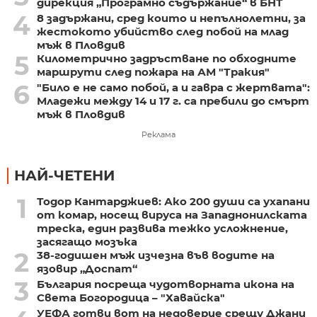
дирекция „Програмно съдържание“ в БНТ
4
8 задържани, сред които и непълнолетни, за
жестокото убийство след побой на млад
мъж в Пловдив
5
Километрично задръстване по обходните
маршрути след пожара на АМ "Тракия"
6
"Било е не само побой, а и гавра с жертвата":
Младежи между 14 и 17 г. са пребили до смърт
мъж в Пловдив
Реклама
НАЙ-ЧЕТЕНИ
1
Тодор Кантарджиев: Ако 200 души са ухапани
от комар, носещ вируса на Западнонилската
треска, един развива тежко усложнение,
засягащо мозъка
2
38-годишен мъж изчезна във водите на
язовир „Доспат“
3
България посреща чудотворната икона на
Света Богородица – "Хавайска"
УЕФА готви вот на недоверие срещу Джани