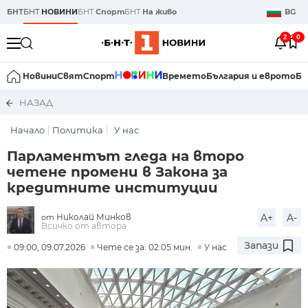
БНТ
БНТ
НОВИНИ
БНТ
Спорт
БНТ
На живо
BG
2
0
Новини
Свят
Спорт
Времето
България и еврото
Би
НАЗАД
Начало
Политика
У нас
Парламентът гледа на второ
четене промени в Закона за
кредитните институции
Николай Минков
A+
A-
от
Всичко от автора
Запази
09:00, 09.07.2026
Чете се за: 02:05 мин.
У нас