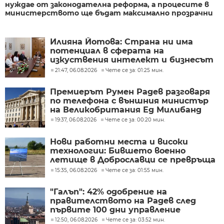
нуждае от законодателна реформа, а процесите в
министерството ще бъдат максимално прозрачни
Илияна Йотова: Страна ни има
потенциал в сферата на
изкуствения интелект и бизнесът
забелязва тези перспективи
21:47, 06.08.2026
Чете се за: 01:25 мин.
Премиерът Румен Радев разговаря
по телефона с външния министър
на Великобритания Ед Милибанд
19:37, 06.08.2026
Чете се за: 00:20 мин.
Нови работни места и високи
технологии: Бившето военно
летище в Доброславци се превръща
в голям космически център
15:35, 06.08.2026
Чете се за: 01:55 мин.
"Галъп": 42% одобрение на
правителството на Радев след
първите 100 дни управление
12:50, 06.08.2026
Чете се за: 03:52 мин.