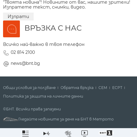
"Твоята новина"! Новините от вас, нашите зрители!
Изпратете текст, снимки, видео.
Изпрати
ВРЪЗКА С НАС
Всичко най-важно в твоя телефон
02 814 2100
news@bnt.bg
Общи условия за ползване
Обратна връзка
СЕМ
ECPT
Политика за защита на личните данни
©БНТ. Всички права запазени
Гледайте новините за деня на БНТ в Метрото