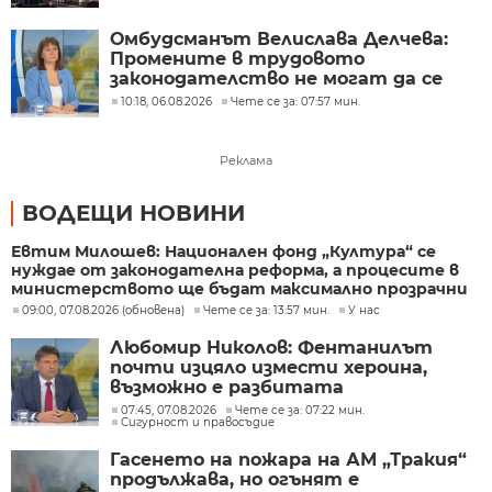
Омбудсманът Велислава Делчева:
Промените в трудовото
законодателство не могат да се
правят през бюджета
10:18, 06.08.2026
Чете се за: 07:57 мин.
Реклама
ВОДЕЩИ НОВИНИ
Евтим Милошев: Национален фонд „Култура“ се
нуждае от законодателна реформа, а процесите в
министерството ще бъдат максимално прозрачни
09:00, 07.08.2026 (обновена)
Чете се за: 13:57 мин.
У нас
Любомир Николов: Фентанилът
почти изцяло измести хероина,
възможно е разбитата
лаборатория да е единствената у
07:45, 07.08.2026
Чете се за: 07:22 мин.
Сигурност и правосъдие
нас
Гасенето на пожара на АМ „Тракия“
продължава, но огънят е