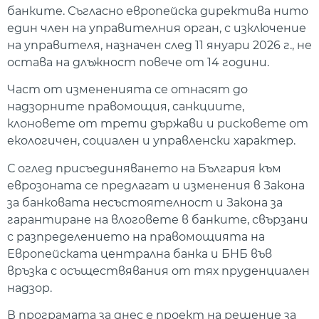
банките. Съгласно европейска директива нито
един член на управителния орган, с изключение
на управителя, назначен след 11 януари 2026 г., не
остава на длъжност повече от 14 години.
Част от измененията се отнасят до
надзорните правомощия, санкциите,
клоновете от трети държави и рисковете от
екологичен, социален и управленски характер.
С оглед присъединяването на България към
еврозоната се предлагат и изменения в Закона
за банковата несъстоятелност и Закона за
гарантиране на влоговете в банките, свързани
с разпределението на правомощията на
Европейската централна банка и БНБ във
връзка с осъществявания от тях пруденциален
надзор.
В програмата за днес е проект на решение за