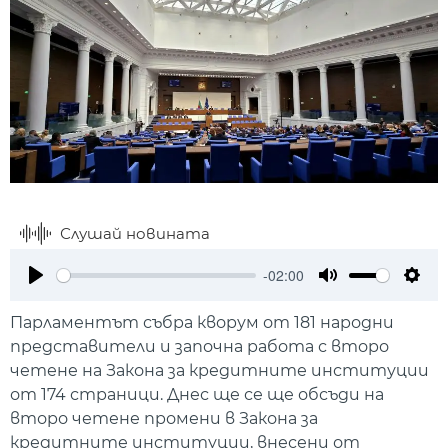
Слушай новината
-02:00
Play
Mute
Setti
Парламентът събра кворум от 181 народни
представители и започна работа с второ
четене на Закона за кредитните институции
от 174 страници. Днес ще се ще обсъди на
второ четене промени в Закона за
кредитните институции, внесени от