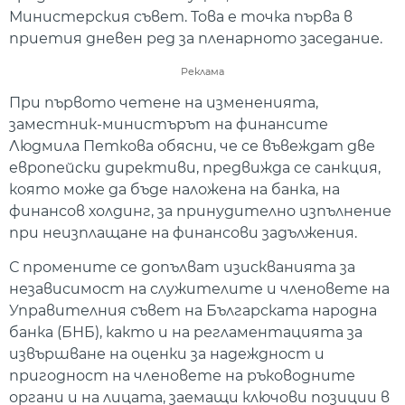
Министерския съвет. Това е точка първа в
приетия дневен ред за пленарното заседание.
Реклама
При първото четене на измененията,
заместник-министърът на финансите
Людмила Петкова обясни, че се въвеждат две
европейски директиви, предвижда се санкция,
която може да бъде наложена на банка, на
финансов холдинг, за принудително изпълнение
при неизплащане на финансови задължения.
С промените се допълват изискванията за
независимост на служителите и членовете на
Управителния съвет на Българската народна
банка (БНБ), както и на регламентацията за
извършване на оценки за надеждност и
пригодност на членовете на ръководните
органи и на лицата, заемащи ключови позиции в