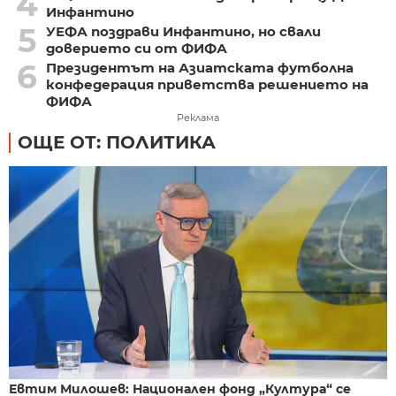
4
Инфантино
5
УЕФА поздрави Инфантино, но свали
доверието си от ФИФА
6
Президентът на Азиатската футболна
конфедерация приветства решението на
ФИФА
Реклама
ОЩЕ ОТ: ПОЛИТИКА
Евтим Милошев: Национален фонд „Култура“ се