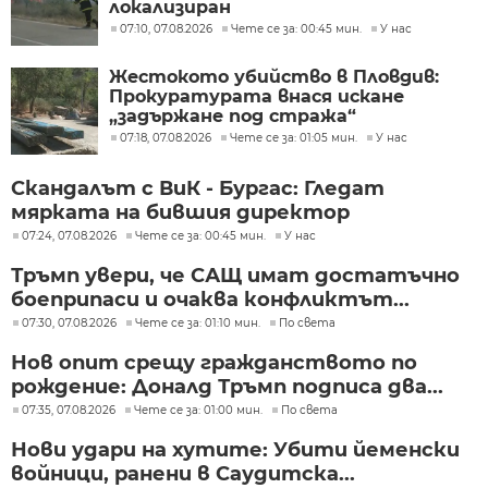
локализиран
07:10, 07.08.2026
Чете се за: 00:45 мин.
У нас
Жестокото убийство в Пловдив:
Прокуратурата внася искане
„задържане под стража“
07:18, 07.08.2026
Чете се за: 01:05 мин.
У нас
Скандалът с ВиК - Бургас: Гледат
мярката на бившия директор
07:24, 07.08.2026
Чете се за: 00:45 мин.
У нас
Тръмп увери, че САЩ имат достатъчно
боеприпаси и очаква конфликтът...
07:30, 07.08.2026
Чете се за: 01:10 мин.
По света
Нов опит срещу гражданството по
рождение: Доналд Тръмп подписа два...
07:35, 07.08.2026
Чете се за: 01:00 мин.
По света
Нови удари на хутите: Убити йеменски
войници, ранени в Саудитска...