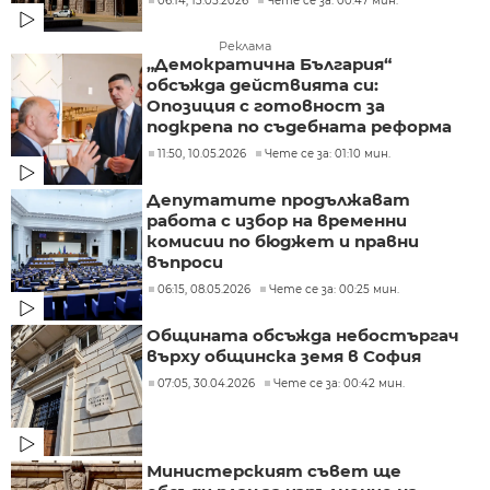
06:14, 13.05.2026
Чете се за: 00:47 мин.
Реклама
„Демократична България“
обсъжда действията си:
Опозиция с готовност за
подкрепа по съдебната реформа
11:50, 10.05.2026
Чете се за: 01:10 мин.
Депутатите продължават
работа с избор на временни
комисии по бюджет и правни
въпроси
06:15, 08.05.2026
Чете се за: 00:25 мин.
Общината обсъжда небостъргач
върху общинска земя в София
07:05, 30.04.2026
Чете се за: 00:42 мин.
Министерският съвет ще