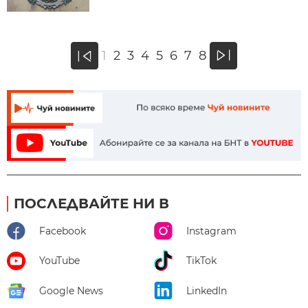
»
1
2
3
4
5
6
7
8
«
ПОСЛЕДВАЙТЕ НИ В
Facebook
Instagram
YouTube
TikTok
Google News
LinkedIn