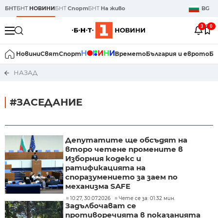
БНТ
БНТ
НОВИНИ
БНТ
Спорт
БНТ
На живо
BG
3
0
Новини
Свят
Спорт
Времето
България и еврото
Би
НАЗАД
#ЗАСЕДАНИЕ
Депутатите ще обсъдят на
второ четене промените в
Изборния кодекс и
ратификацията на
споразумението за заем по
механизма SAFE
10:27, 30.07.2026
Чете се за: 01:32 мин.
Задълбочават се
противоречията в показанията