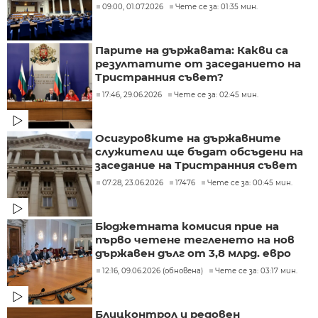
09:00, 01.07.2026
Чете се за: 01:35 мин.
Парите на държавата: Какви са
резултатите от заседанието на
Тристранния съвет?
17:46, 29.06.2026
Чете се за: 02:45 мин.
Осигуровките на държавните
служители ще бъдат обсъдени на
заседание на Тристранния съвет
07:28, 23.06.2026
17476
Чете се за: 00:45 мин.
Бюджетната комисия прие на
първо четене тегленето на нов
държавен дълг от 3,8 млрд. евро
12:16, 09.06.2026 (обновена)
Чете се за: 03:17 мин.
Блицконтрол и редовен