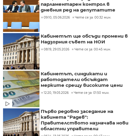
парламентарен контрол в
дневния ред на депутатите
09:10, 05.06.2026
Чете се за: 00:32 мин.
Кабинетът ще обсъди промени в
Надзорния съвет на НОИ
08:19, 29.05.2026
Чете се за: 00:45 мин.
Кабинетът, синдикати и
работодатели обсъждат
мерките срещу високите цени
12:20, 19.05.2026
Чете се за: 01:50 мин.
Първо редовно заседание на
кабинета "Радев":
Правителството назначава нови
областни управители