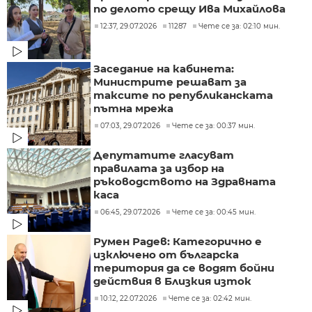
по делото срещу Ива Михайлова
12:37, 29.07.2026
11287
Чете се за: 02:10 мин.
Заседание на кабинета:
Министрите решават за
таксите по републиканската
пътна мрежа
07:03, 29.07.2026
Чете се за: 00:37 мин.
Депутатите гласуват
правилата за избор на
ръководството на Здравната
каса
06:45, 29.07.2026
Чете се за: 00:45 мин.
Румен Радев: Категорично е
изключено от българска
територия да се водят бойни
действия в Близкия изток
10:12, 22.07.2026
Чете се за: 02:42 мин.