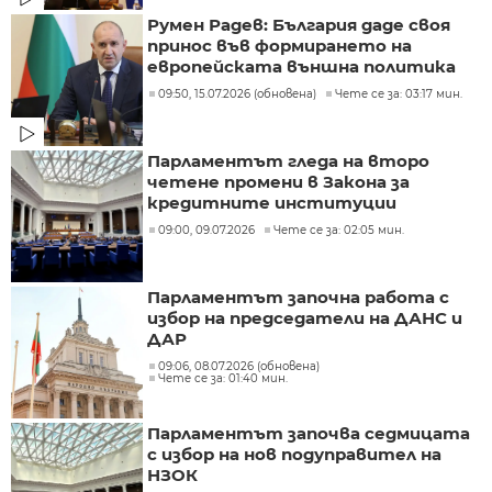
Румен Радев: България даде своя
принос във формирането на
европейската външна политика
09:50, 15.07.2026 (обновена)
Чете се за: 03:17 мин.
Парламентът гледа на второ
четене промени в Закона за
кредитните институции
09:00, 09.07.2026
Чете се за: 02:05 мин.
Парламентът започна работа с
избор на председатели на ДАНС и
ДАР
09:06, 08.07.2026 (обновена)
Чете се за: 01:40 мин.
Парламентът започва седмицата
с избор на нов подуправител на
НЗОК