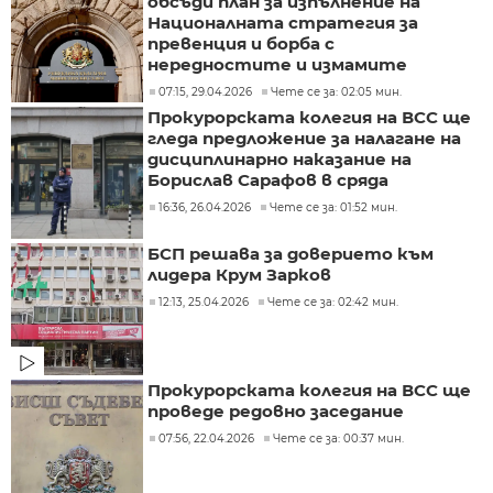
обсъди план за изпълнение на
Националната стратегия за
превенция и борба с
нередностите и измамите
07:15, 29.04.2026
Чете се за: 02:05 мин.
Прокурорската колегия на ВСС ще
гледа предложение за налагане на
дисциплинарно наказание на
Борислав Сарафов в сряда
16:36, 26.04.2026
Чете се за: 01:52 мин.
БСП решава за доверието към
лидера Крум Зарков
12:13, 25.04.2026
Чете се за: 02:42 мин.
Прокурорската колегия на ВСС ще
проведе редовно заседание
07:56, 22.04.2026
Чете се за: 00:37 мин.