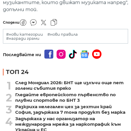
музикантите, които движат музиката напред",
допълни той.
Сподели
#нови категории
#нови правила
#награди грами
Последвайте ни
ТОП 24
1
След Мондиал 2026: БНТ ще излъчи още пет
големи събития пряко
2
Гледайте европейското първенство по
плувни спортове по БНТ 3
3
Разкриха нелегален цех за зехтин край
София, задържаха 7 тона продукт без марка
4
Задържаха у нас организатор на
международна мрежа за наркотрафик към
Украйна и ЕС