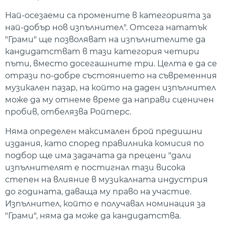
Най-осезаеми са промените в категорията за
най-добър нов изпълнител". Отсега нататък
"Грами" ще позволяват на изпълнителите да
кандидатстват в тази категория четири
пъти, вместо досегашните три. Целта е да се
отрази по-добре състоянието на съвременния
музикален пазар, на който на даден изпълнител
може да му отнеме време да направи сценичен
пробив, отбелязва Ройтерс.
Няма определен максимален брой предишни
издания, като според правилника комисия по
подбор ще има задачата да прецени "дали
изпълнителят е постигнал тази висока
степен на влияние в музикалната индустрия
до годината, даваща му право на участие.
Изпълнител, който е получавал номинация за
"Грами", няма да може да кандидатства.