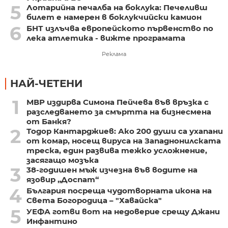
5
Лотарийна печалба на боклука: Печеливш
билет е намерен в боклукчийски камион
6
БНТ излъчва европейското първенство по
лека атлетика - вижте програмата
Реклама
НАЙ-ЧЕТЕНИ
1
МВР издирва Симона Пейчева във връзка с
разследването за смъртта на бизнесмена
от Банкя?
2
Тодор Кантарджиев: Ако 200 души са ухапани
от комар, носещ вируса на Западнонилската
треска, един развива тежко усложнение,
засягащо мозъка
3
38-годишен мъж изчезна във водите на
язовир „Доспат“
4
България посреща чудотворната икона на
Света Богородица – "Хавайска"
5
УЕФА готви вот на недоверие срещу Джани
Инфантино