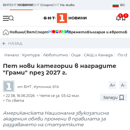
БНТ
БНТ
НОВИНИ
БНТ
Спорт
БНТ
На живо
BG
5
0
Новини
Свят
Спорт
Времето
България и еврото
Би
НАЗАД
Начало
Култура
Любопитно
Още
САЩ и Канада
По св
Пет нови категории в наградите
"Грами" през 2027 г.
A+
A-
БНТ
от
, Източник: БТА
22:38, 16.06.2026
Чете се за: 03:42 мин.
Запази
По света
Американската Национална звукозаписна
академия обяви промени в правилата за
раздаването на статуетките