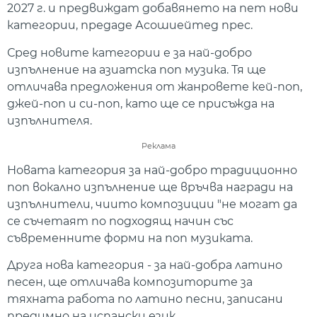
2027 г. и предвиждат добавянето на пет нови
категории, предаде Асошиейтед прес.
Сред новите категории е за най-добро
изпълнение на азиатска поп музика. Тя ще
отличава предложения от жанровете кей-поп,
джей-поп и си-поп, като ще се присъжда на
изпълнителя.
Реклама
Новата категория за най-добро традиционно
поп вокално изпълнение ще връчва награди на
изпълнители, чиито композиции "не могат да
се съчетаят по подходящ начин със
съвременните форми на поп музиката.
Друга нова категория - за най-добра латино
песен, ще отличава композиторите за
тяхната работа по латино песни, записани
предимно на испански език.