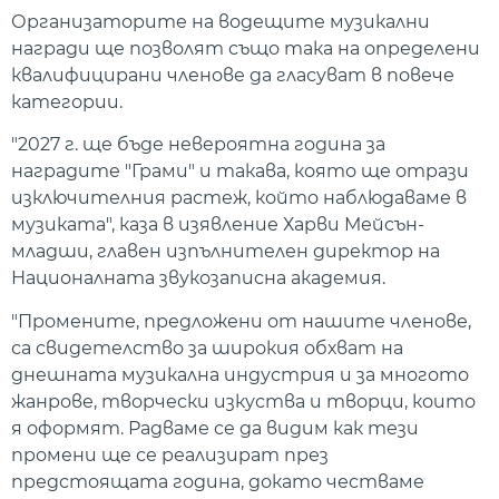
Организаторите на водещите музикални
награди ще позволят също така на определени
квалифицирани членове да гласуват в повече
категории.
"2027 г. ще бъде невероятна година за
наградите "Грами" и такава, която ще отрази
изключителния растеж, който наблюдаваме в
музиката", каза в изявление Харви Мейсън-
младши, главен изпълнителен директор на
Националната звукозаписна академия.
"Промените, предложени от нашите членове,
са свидетелство за широкия обхват на
днешната музикална индустрия и за многото
жанрове, творчески изкуства и творци, които
я оформят. Радваме се да видим как тези
промени ще се реализират през
предстоящата година, докато честваме