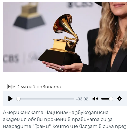
Слушай новината
-03:02
Play
Mute
Setti
Американската Национална звукозаписна
академия обяви промени в правилата си за
наградите "Грами", които ще влязат в сила през