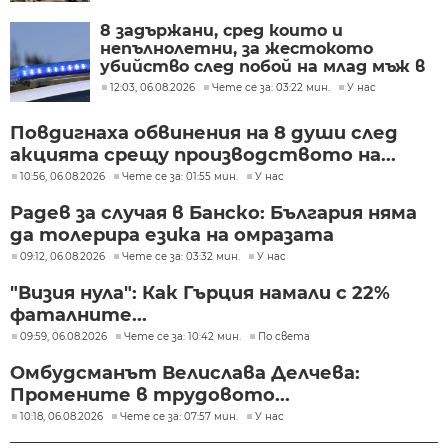
8 задържани, сред които и
непълнолетни, за жестокото
убийство след побой на млад мъж в
Пловдив
12:03, 06.08.2026
Чете се за: 03:22 мин.
У нас
Повдигнаха обвинения на 8 души след
акцията срещу производството на...
10:56, 06.08.2026
Чете се за: 01:55 мин.
У нас
Радев за случая в Банско: България няма
да толерира езика на омразата
09:12, 06.08.2026
Чете се за: 03:32 мин.
У нас
"Визия нула": Как Гърция намали с 22%
фаталните...
09:59, 06.08.2026
Чете се за: 10:42 мин.
По света
Омбудсманът Велислава Делчева:
Промените в трудовото...
10:18, 06.08.2026
Чете се за: 07:57 мин.
У нас