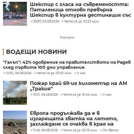
Шекспир с гласа на съвремеността:
Паталеница отново превърна
Шекспир в културна дестинация със
съвременен прочит
09:57, 04.08.2026
Чете се за: 03:25 мин.
Реклама
ВОДЕЩИ НОВИНИ
"Галъп": 42% одобрение на правителството на Радев
след първите 100 дни управление
12:50, 06.08.2026
Чете се за: 03:52 мин.
У нас
Пожар край 69-ия километър на АМ
„Тракия“
13:01, 06.08.2026
Чете се за: 01:42 мин.
У нас
Европа продължава да е в
изгарящата хватка на лятото,
захлаждане се очаква в края на
седмицата
11:46, 06.08.2026
Чете се за: 02:15 мин.
По света