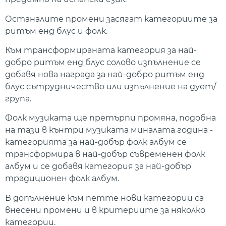
Останалите промени засягат категориите за
ритъм енд блус и фолк.
Към трансформираната категория за най-
добро ритъм енд блус солово изпълнение се
добавя нова награда за най-добро ритъм енд
блус сътрудничество или изпълнение на дует/
група.
Фолк музиката ще претърпи промяна, подобна
на тази в кънтри музиката миналата година -
категорията за най-добър фолк албум се
трансформира в най-добър съвременен фолк
албум и се добавя категория за най-добър
традиционен фолк албум.
В допълнение към петте нови категории са
внесени промени и в критериите за няколко
категории.