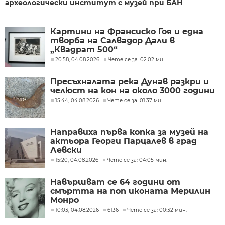
археологически институт с музей при БАН
Картини на Франсиско Гоя и една
творба на Салвадор Дали в
„Квадрат 500“
20:58, 04.08.2026
Чете се за: 02:02 мин.
Пресъхналата река Дунав разкри и
челюст на кон на около 3000 години
15:44, 04.08.2026
Чете се за: 01:37 мин.
Направиха първа копка за музей на
актьора Георги Парцалев в град
Левски
15:20, 04.08.2026
Чете се за: 04:05 мин.
Навършват се 64 години от
смъртта на поп иконата Мерилин
Монро
10:03, 04.08.2026
6136
Чете се за: 00:32 мин.