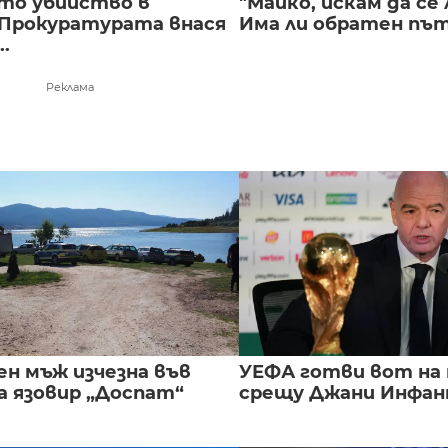
то убийство в
"Майко, искам да се 
 Прокуратурата внася
Има ли обратен път 
..
Реклама
ен мъж изчезна във
УЕФА готви вот на
а язовир „Доспат“
срещу Джани Инфа