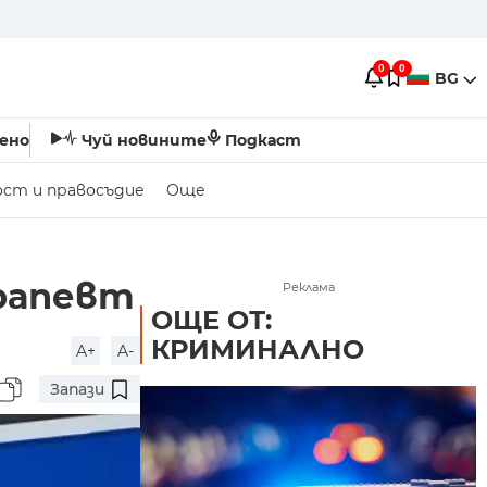
0
0
BG
ено
Чуй новините
Подкаст
ост и правосъдие
Още
рапевт
Реклама
ОЩЕ ОТ:
КРИМИНАЛНО
A+
A-
Запази