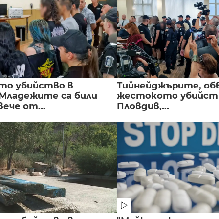
то убийство в
Тийнейджърите, об
 Младежите са били
жестокото убийств
вече от...
Пловдив,...