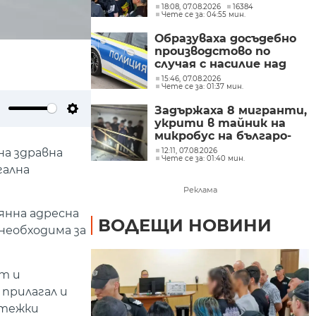
час и си купили дюнери
18:08, 07.08.2026
16384
Чете се за: 04:55 мин.
с парите му
Образуваха досъдебно
производстово по
случая с насилие над
дете в Радомир
15:46, 07.08.2026
Чете се за: 01:37 мин.
Задържаха 8 мигранти,
ute
Settings
укрити в тайник на
микробус на българо-
гръцката граница
на здравна
12:11, 07.08.2026
Чете се за: 01:40 мин.
гална
Реклама
янна адресна
ВОДЕЩИ НОВИНИ
необходима за
т и
прилагал и
 тежки