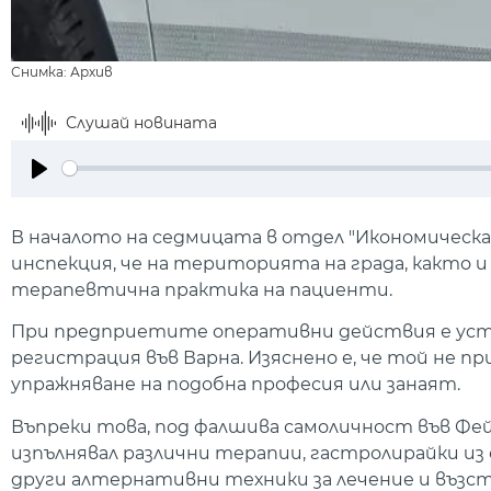
Снимка: Архив
Слушай новината
Play
В началото на седмицата в отдел "Икономическа
инспекция, че на територията на града, както и 
терапевтична практика на пациенти.
При предприетите оперативни действия е уста
регистрация във Варна. Изяснено е, че той не п
упражняване на подобна професия или занаят.
Въпреки това, под фалшива самоличност във Фе
изпълнявал различни терапии, гастролирайки из
други алтернативни техники за лечение и възст