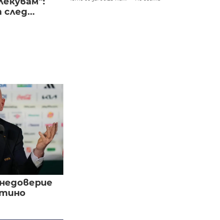
лекувам":
след...
 недоверие
нтино