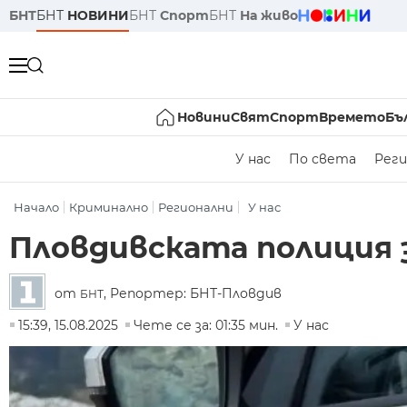
БНТ
БНТ
НОВИНИ
БНТ
Спорт
БНТ
На живо
Новини
Свят
Спорт
Времето
Бъ
У нас
По света
Реги
Начало
Криминално
Регионални
У нас
Пловдивската полиция
от
, Репортер: БНТ-Пловдив
БНТ
15:39, 15.08.2025
Чете се за: 01:35 мин.
У нас