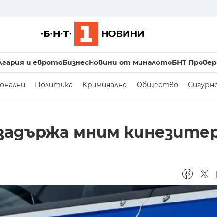
лгария и еврото
Бизнес
Новини от миналото
БНТ Провер
онални
Политика
Криминално
Общество
Сигурн
 задържа мним кинезите