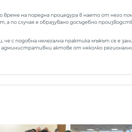
 време на поредна процедура в наето от него по
ст, а по случая е образувано досъдебно производст
че с подобна нелегална практика мъжът се е зани
ни административни актове от няколко регионалн