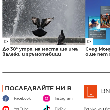
До 38° утре, на места ще има
След Монд
валежи и гръмотевици
още пет 
ПОСЛЕДВАЙТЕ НИ В
BN
Facebook
Instagram
Всичко най-в
YouTube
TikTok