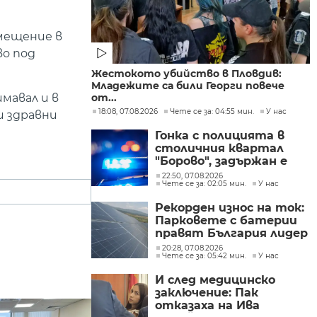
мещение в
во под
Жестокото убийство в Пловдив:
Младежите са били Георги повече
мавал и в
от...
18:08, 07.08.2026
Чете се за: 04:55 мин.
У нас
и здравни
Гонка с полицията в
столичния квартал
"Борово", задържан е
мъж, у когото са
22:50, 07.08.2026
Чете се за: 02:05 мин.
У нас
намерени 460 000 евро
Рекорден износ на ток:
Парковете с батерии
правят България лидер
на пазара
20:28, 07.08.2026
Чете се за: 05:42 мин.
У нас
И след медицинско
заключение: Пак
отказаха на Ива