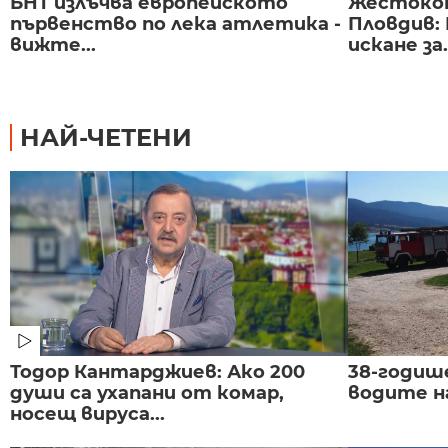
БНТ излъчва европейското
Жестоко
първенство по лека атлетика -
Пловдив:
вижте...
искане за.
НАЙ-ЧЕТЕНИ
Тодор Кантарджиев: Ако 200
38-годиш
души са ухапани от комар,
водите н
носещ вируса...