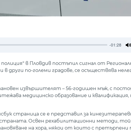
-01:28
M
 полиция" в Пловдив постъпил сигнал от Регионал
и в други по-големи градове, се осъществява неле
новен извършителят – 56-годишен мъж, с посто
ритежава медицинско образование и квалификация, 
йсбук страница се е представил за кинезитерапев
 страната. Освен рехабилитационни методи, той 
ановяване на хора, някои от които с претърпени