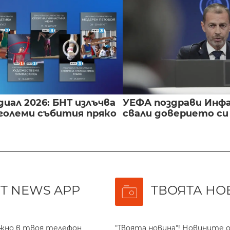
иал 2026: БНТ излъчва
УЕФА поздрави Инфа
големи събития пряко
свали доверието с
T NEWS APP
ТВОЯТА НО
ажно в твоя телефон
"Твоята новина"! Новините о