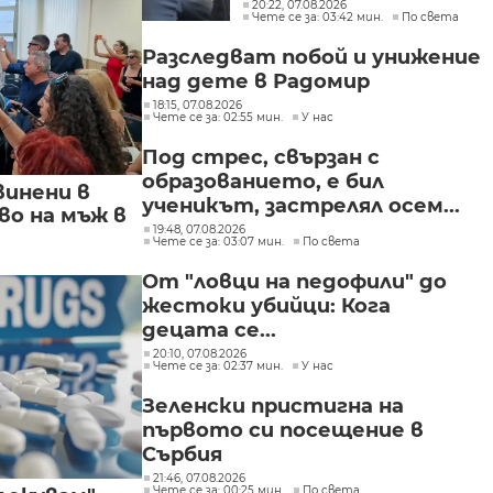
Михайлова да се лекува
20:22, 07.08.2026
Чете се за: 03:42 мин.
По света
в България
Разследват побой и унижение
над дете в Радомир
18:15, 07.08.2026
Чете се за: 02:55 мин.
У нас
Под стрес, свързан с
образованието, е бил
винени в
ученикът, застрелял осем...
о на мъж в
19:48, 07.08.2026
Чете се за: 03:07 мин.
По света
От "ловци на педофили" до
жестоки убийци: Кога
децата се...
20:10, 07.08.2026
Чете се за: 02:37 мин.
У нас
Зеленски пристигна на
първото си посещение в
Сърбия
21:46, 07.08.2026
Чете се за: 00:25 мин.
По света