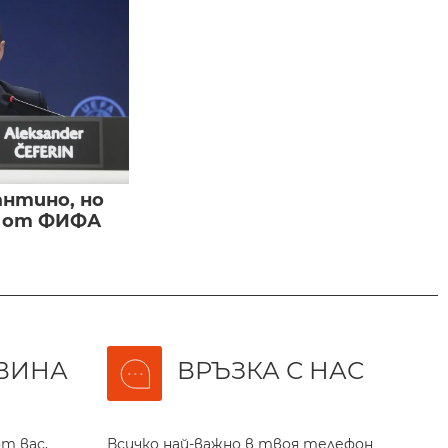
нтино, но
и от ФИФА
ВИНА
ВРЪЗКА С НАС
т вас,
Всичко най-важно в твоя телефон