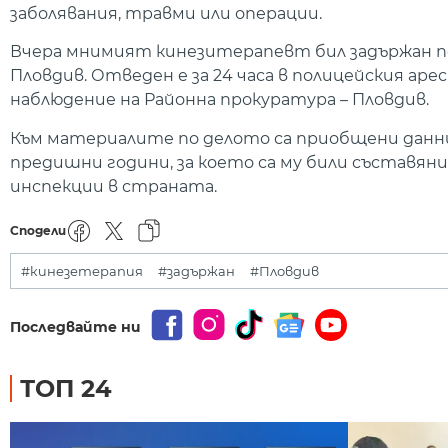
заболявания, травми или операции.
Вчера мнимият кинезитерапевт бил задържан по
Пловдив. Отведен е за 24 часа в полицейския аре
наблюдение на Районна прокуратура – Пловдив.
Към материалите по делото са приобщени данни, 
предишни години, за което са му били съставя
инспекции в страната.
Сподели
#кинезетерапия
#задържан
#Пловдив
Последвайте ни
ТОП 24