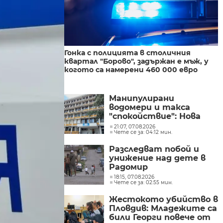
Гонка с полицията в столичния
квартал "Борово", задържан е мъж, у
когото са намерени 460 000 евро
Манипулирани
водомери и такса
"спокойствие": Нова
афера с участието на
21:07, 07.08.2026
Чете се за: 04:12 мин.
бившия директор на
"ВиК - Бургас"
Разследват побой и
унижение над дете в
Радомир
18:15, 07.08.2026
Чете се за: 02:55 мин.
Жестокото убийство в
Пловдив: Младежите са
били Георги повече от