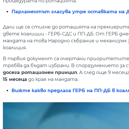
процедурата по ротацията.
Парламентът гласува утре оставката на 
Дали ще се стигне до ротацията на премиерите
двете коалиции - ГЕРБ-СДС и ПП-ДБ. От ГЕРБ днес
мандата на това Народно събрание и механизъм з
коалиция.
В първия документ са очертани приоритетите, 
трябва да бъдат избрани. В споразумението за
досега ротационен принцип
. А след още 9 месец
15 месеца
до края на мандата.
Вижте какво предлага ГЕРБ на ПП-ДБ в коа