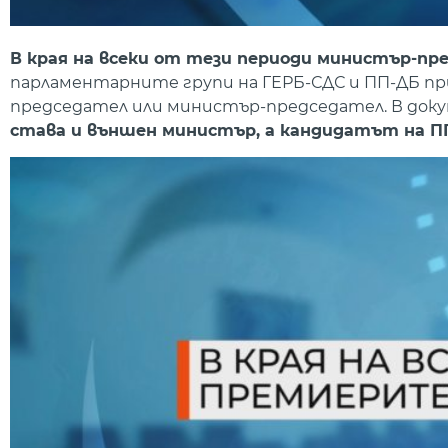
В края на всеки от тези периоди министър-п
парламентарните групи на ГЕРБ-СДС и ПП-ДБ 
председател или министър-председател. В до
става и външен министър, а кандидатът на П