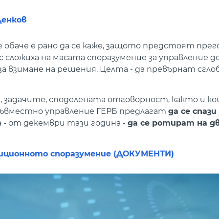
Денков
 обаче е рано да се каже, защото предстоят прег
 сложиха на масата споразумение за управление до
а взимане на решения. Целта - да превърнат сгло
задачите, споделената отговорност, както и ко
 съвместно управление ГЕРБ предлагат
да се спаз
а - от декември тази година -
да се ротират на д
лиционното споразумение (ДОКУМЕНТИ)