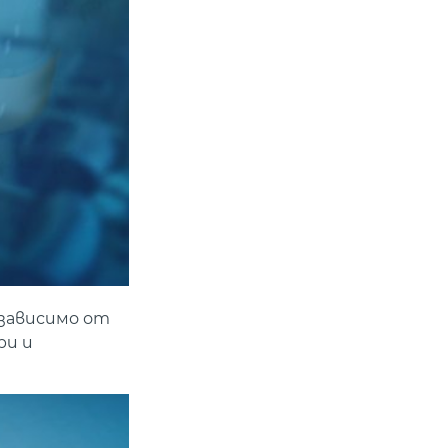
езависимо от
ри и