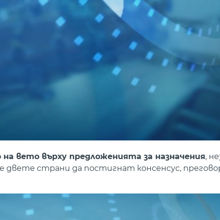
 на вето върху предложенията за назначения
, н
е двете страни да постигнат консенсус, прегово