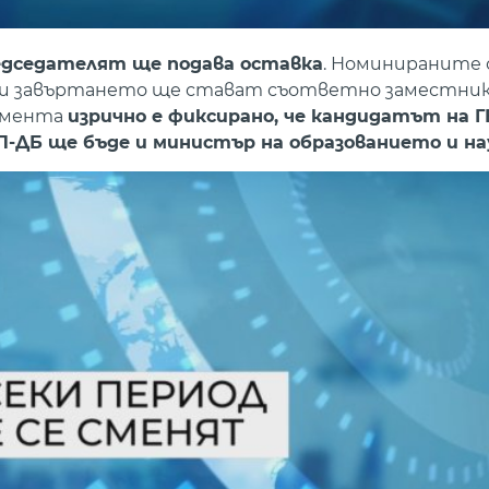
редседателят ще подава оставка
. Номинираните
при завъртането ще стават съответно заместни
кумента
изрично е фиксирано, че кандидатът на 
П-ДБ ще бъде и министър на образованието и н