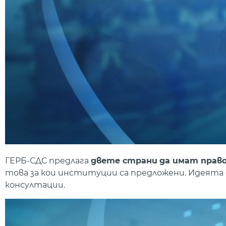
ГЕРБ-СДС предлага
двете страни
да имат право
това за кои институции са предложени. Идеята 
консултации.