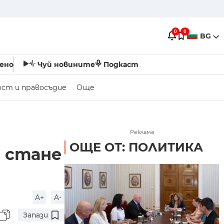
0
0
BG
ено
Чуй новините
Подкаст
ост и правосъдие
Още
Реклама
ОЩЕ ОТ: ПОЛИТИКА
а стане
A+
A-
Запази