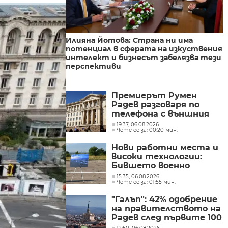
Илияна Йотова: Страна ни има
потенциал в сферата на изкуствения
интелект и бизнесът забелязва тези
перспективи
Премиерът Румен
Радев разговаря по
телефона с външния
министър на
19:37, 06.08.2026
Чете се за: 00:20 мин.
Великобритания Ед
Милибанд
Нови работни места и
високи технологии:
Бившето военно
летище в Доброславци
15:35, 06.08.2026
Чете се за: 01:55 мин.
се превръща в голям
космически център
"Галъп": 42% одобрение
на правителството на
Радев след първите 100
дни управление