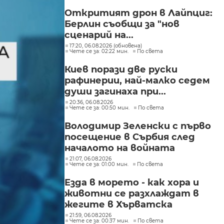
"Изгрев"
Откритият дрон в Лайпциг:
Берлин съобщи за "нов
сценарий на...
17:20, 06.08.2026 (обновена)
Чете се за: 02:22 мин.
По света
Киев порази две руски
рафинерии, най-малко седем
души загинаха при...
20:36, 06.08.2026
Чете се за: 00:50 мин.
По света
Володимир Зеленски с първо
посещение в Сърбия след
началото на войната
21:07, 06.08.2026
Чете се за: 01:00 мин.
По света
Езда в морето - как хора и
животни се разхлаждат в
жегите в Хърватска
21:59, 06.08.2026
Чете се за: 00:37 мин.
По света