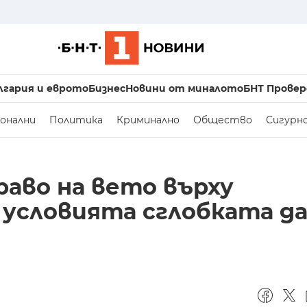
лгария и еврото
Бизнес
Новини от миналото
БНТ Провер
онални
Политика
Криминално
Общество
Сигурн
раво на вето върху
а условията сглобката д