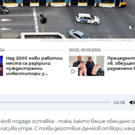
Субтитрите са автоматично генерирани и може да 
024
20:02, 05.03.2024
Над 2000 нови работни
Прецедент:
места са разкрили
лв. обезще
чуждестранни
разменено 
инвеститори у...
-04:58
M
нков подаде оставка - така, както беше обещано 
ласува утре. С това действие Денков отвори нач