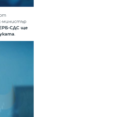
 от
к-министър
ГЕРБ-СДС ще
ауката
.