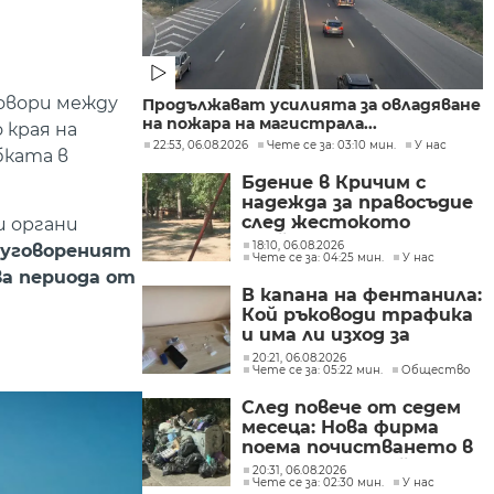
овори между
Продължават усилията за овладяване
на пожара на магистрала...
 края на
22:53, 06.08.2026
Чете се за: 03:10 мин.
У нас
бката в
Бдение в Кричим с
надежда за правосъдие
след жестокото
и органи
убийство на млад мъж
18:10, 06.08.2026
и уговореният
Чете се за: 04:25 мин.
У нас
в Пловдив от
ва периода от
тийнейджъри
В капана на фентанила:
Кой ръководи трафика
и има ли изход за
пристрастените?
20:21, 06.08.2026
Чете се за: 05:22 мин.
Общество
След повече от седем
месеца: Нова фирма
поема почистването в
столичните райони
20:31, 06.08.2026
Чете се за: 02:30 мин.
У нас
"Слатина", "Подуяне" и