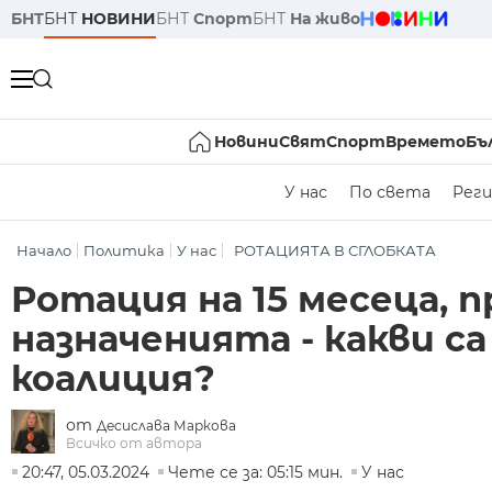
БНТ
БНТ
НОВИНИ
БНТ
Спорт
БНТ
На живо
Новини
Свят
Спорт
Времето
Бъ
У нас
По света
Реги
Начало
Политика
У нас
РОТАЦИЯТА В СГЛОБКАТА
Ротация на 15 месеца, п
назначенията - какви с
коалиция?
от
Десислава Маркова
Всичко от автора
20:47, 05.03.2024
Чете се за: 05:15 мин.
У нас