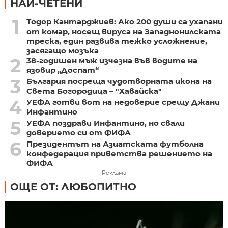
НАЙ-ЧЕТЕНИ
1
Тодор Кантарджиев: Ако 200 души са ухапани
от комар, носещ вируса на Западнонилската
треска, един развива тежко усложнение,
засягащо мозъка
2
38-годишен мъж изчезна във водите на
язовир „Доспат“
3
България посреща чудотворната икона на
Света Богородица – "Хавайска"
4
УЕФА готви вот на недоверие срещу Джани
Инфантино
5
УЕФА поздрави Инфантино, но свали
доверието си от ФИФА
6
Президентът на Азиатската футболна
конфедерация приветства решението на
ФИФА
Реклама
ОЩЕ ОТ: ЛЮБОПИТНО