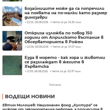
Бозайниците може да са попречили
на появата на по-малки като размер
динозаври
22:25, 06.08.2026
Чете се за: 02:30 мин.
Откриха изложба по повод 150
години от Априлското въстание в
Обсерваторията в Рожен
22:06, 06.08.2026
Чете се за: 01:07 мин.
Езда в морето - как хора и животни
се разхлаждат в жегите в
Хърватска
21:59, 06.08.2026
Чете се за: 00:37 мин.
Реклама
ВОДЕЩИ НОВИНИ
Евтим Милошев: Национален фонд „Култура“ се
нуждае от законодателна реформа, а процесите в