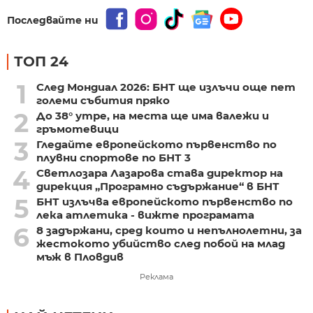
Последвайте ни
ТОП 24
1
След Мондиал 2026: БНТ ще излъчи още пет
големи събития пряко
2
До 38° утре, на места ще има валежи и
гръмотевици
3
Гледайте европейското първенство по
плувни спортове по БНТ 3
4
Светлозара Лазарова става директор на
дирекция „Програмно съдържание“ в БНТ
5
БНТ излъчва европейското първенство по
лека атлетика - вижте програмата
6
8 задържани, сред които и непълнолетни, за
жестокото убийство след побой на млад
мъж в Пловдив
Реклама