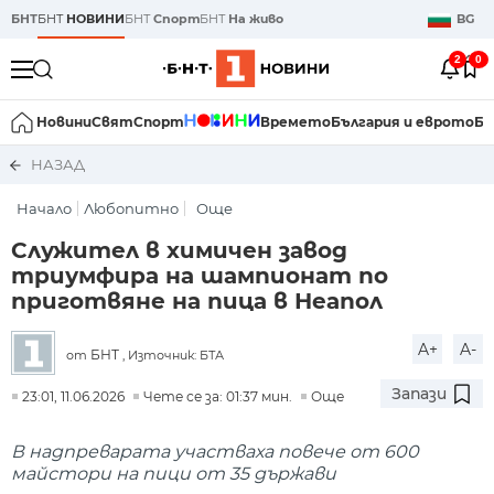
БНТ
БНТ
НОВИНИ
БНТ
Спорт
БНТ
На живо
BG
2
0
Новини
Свят
Спорт
Времето
България и еврото
Би
НАЗАД
Начало
Любопитно
Още
Служител в химичен завод
триумфира на шампионат по
приготвяне на пица в Неапол
A+
A-
БНТ
от
, Източник: БТА
Запази
23:01, 11.06.2026
Чете се за: 01:37 мин.
Още
В надпреварата участваха повече от 600
майстори на пици от 35 държави