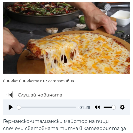
Снимка: Снимката е илюстративна
Слушай новината
-01:28
Play
Mute
Setti
Германско-италиански майстор на пици
спечели световната титла в категорията за