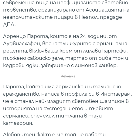
съвременна пица на неофициалното световно
първенство, организирано от Асоциацията на
неаполитанските пицари в Неапол, предаде
ДПА.
Лоренцо Парота, който е на 24 години, от
Лудвигсхафен, впечатли журито с оригинална
рецепта, включваща крем от лилави картофи,
пържено савойско зеле, тартар от риба тон и
кедрови ядки, завършено с лимонов хайвер.
Реклама
Парота, който има германско и италианско
гражданство, написа в профила си в Инстаграм,
че е станал най-младият световен шампион в
историята на състезанието и първият
германец, спечелил титлата в тази
категория.
Любопитен факт е, че той не работи