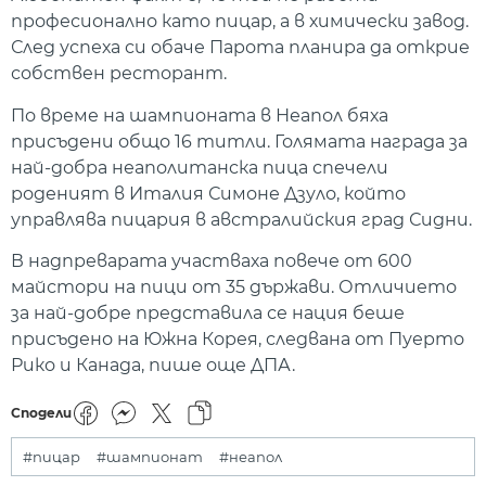
професионално като пицар, a в химически завод.
След успеха си обаче Парота планира да открие
собствен ресторант.
По време на шампионата в Неапол бяха
присъдени общо 16 титли. Голямата награда за
най-добра неаполитанска пица спечели
роденият в Италия Симоне Дзуло, който
управлява пицария в австралийския град Сидни.
В надпреварата участваха повече от 600
майстори на пици от 35 държави. Отличието
за най-добре представила се нация беше
присъдено на Южна Корея, следвана от Пуерто
Рико и Канада, пише още ДПА.
Сподели
#пицар
#шампионат
#неапол