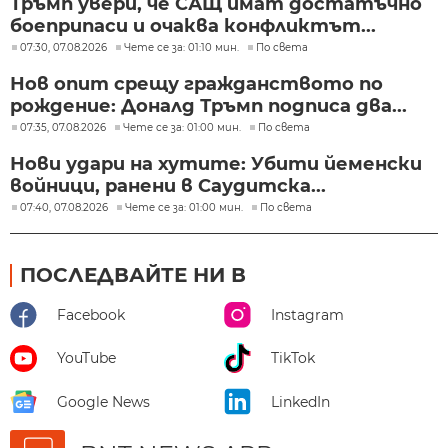
Тръмп увери, че САЩ имат достатъчно
боеприпаси и очаква конфликтът...
07:30, 07.08.2026
Чете се за: 01:10 мин.
По света
Нов опит срещу гражданството по
рождение: Доналд Тръмп подписа два...
07:35, 07.08.2026
Чете се за: 01:00 мин.
По света
Нови удари на хутите: Убити йеменски
войници, ранени в Саудитска...
07:40, 07.08.2026
Чете се за: 01:00 мин.
По света
ПОСЛЕДВАЙТЕ НИ В
Facebook
Instagram
YouTube
TikTok
Google News
LinkedIn