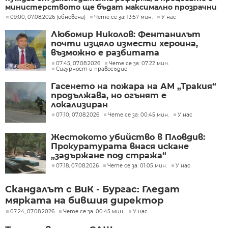
министерството ще бъдат максимално прозрачни
09:00, 07.08.2026 (обновена)
Чете се за: 13:57 мин.
У нас
Любомир Николов: Фентанилът
почти изцяло измести хероина,
възможно е разбитата
лаборатория да е единствената у
07:45, 07.08.2026
Чете се за: 07:22 мин.
Сигурност и правосъдие
нас
Гасенето на пожара на АМ „Тракия“
продължава, но огънят е
локализиран
07:10, 07.08.2026
Чете се за: 00:45 мин.
У нас
Жестокото убийство в Пловдив:
Прокуратурата внася искане
„задържане под стража“
07:18, 07.08.2026
Чете се за: 01:05 мин.
У нас
Скандалът с ВиК - Бургас: Гледат
мярката на бившия директор
07:24, 07.08.2026
Чете се за: 00:45 мин.
У нас