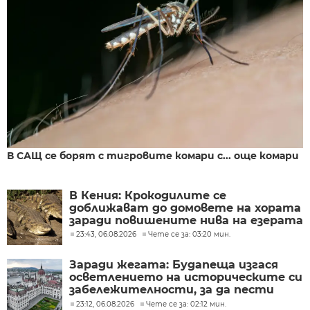
В САЩ се борят с тигровите комари с... още комари
В Кения: Крокодилите се
доближават до домовете на хората
заради повишените нива на езерата
23:43, 06.08.2026
Чете се за: 03:20 мин.
Заради жегата: Будапеща изгася
осветлението на историческите си
забележителности, за да пести
енергия
23:12, 06.08.2026
Чете се за: 02:12 мин.