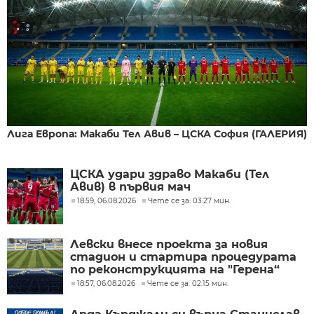
Лига Европа: Макаби Тел Авив – ЦСКА София (ГАЛЕРИЯ)
ЦСКА удари здраво Макаби (Тел
Авив) в първия мач
18:59, 06.08.2026
Чете се за: 03:27 мин.
Левски внесе проекта за новия
стадион и стартира процедурата
по реконструкцията на "Герена“
18:57, 06.08.2026
Чете се за: 02:15 мин.