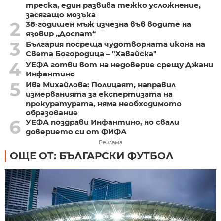
треска, един развива тежко усложнение,
засягащо мозъка
2
38-годишен мъж изчезна във водите на
язовир „Доспат“
3
България посреща чудотворната икона на
Света Богородица – "Хавайска"
4
УЕФА готви вот на недоверие срещу Джани
Инфантино
5
Ива Михайлова: Полицаят, направил
измерванията за експертизата на
прокуратурата, няма необходимото
образование
6
УЕФА поздрави Инфантино, но свали
доверието си от ФИФА
Реклама
ОЩЕ ОТ: БЪЛГАРСКИ ФУТБОЛ