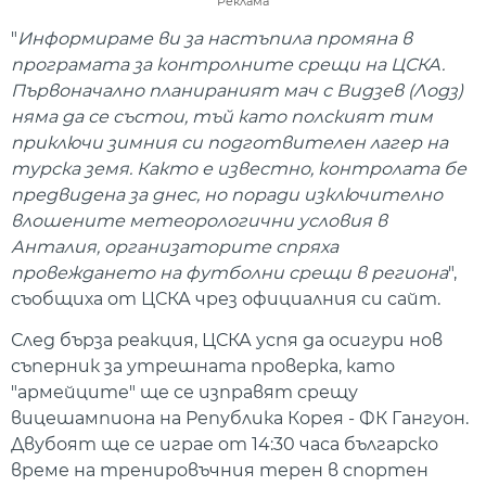
Реклама
"
Информираме ви за настъпила промяна в
програмата за контролните срещи на ЦСКА.
Първоначално планираният мач с Видзев (Лодз)
няма да се състои, тъй като полският тим
приключи зимния си подготвителен лагер на
турска земя. Както е известно, контролата бе
предвидена за днес, но поради изключително
влошените метеорологични условия в
Анталия, организаторите спряха
провеждането на футболни срещи в региона
",
съобщиха от ЦСКА чрез официалния си сайт.
След бърза реакция, ЦСКА успя да осигури нов
съперник за утрешната проверка, като
"армейците" ще се изправят срещу
вицешампиона на Република Корея - ФК Гангуон.
Двубоят ще се играе от 14:30 часа българско
време на тренировъчния терен в спортен