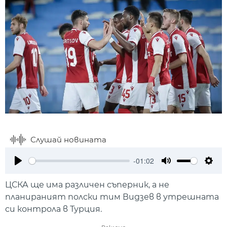
Слушай новината
-01:02
Play
Mute
Setti
ЦСКА ще има различен съперник, а не
планираният полски тим Видзев в утрешната
си контрола в Турция.