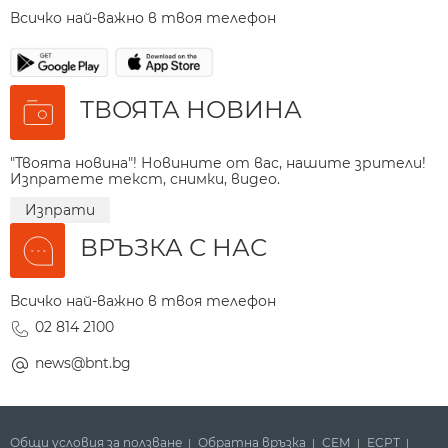
Всичко най-важно в твоя телефон
ТВОЯТА НОВИНА
"Твоята новина"! Новините от вас, нашите зрители!
Изпратете текст, снимки, видео.
Изпрати
ВРЪЗКА С НАС
Всичко най-важно в твоя телефон
02 814 2100
news@bnt.bg
Общи условия за ползване
Обратна връзка
СЕМ
ECPT