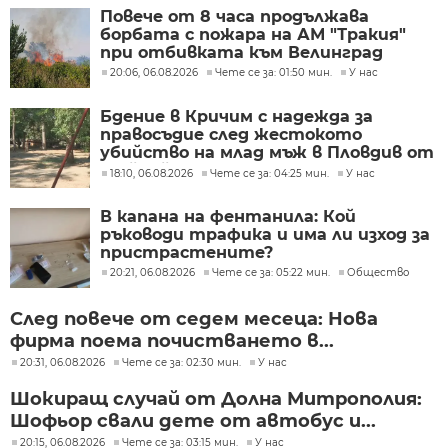
Повече от 8 часа продължава
борбата с пожара на АМ "Тракия"
при отбивката към Велинград
20:06, 06.08.2026
Чете се за: 01:50 мин.
У нас
Бдение в Кричим с надежда за
правосъдие след жестокото
убийство на млад мъж в Пловдив от
тийнейджъри
18:10, 06.08.2026
Чете се за: 04:25 мин.
У нас
В капана на фентанила: Кой
ръководи трафика и има ли изход за
пристрастените?
20:21, 06.08.2026
Чете се за: 05:22 мин.
Общество
След повече от седем месеца: Нова
фирма поема почистването в...
20:31, 06.08.2026
Чете се за: 02:30 мин.
У нас
Шокиращ случай от Долна Митрополия:
Шофьор свали дете от автобус и...
20:15, 06.08.2026
Чете се за: 03:15 мин.
У нас