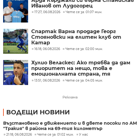
Арда Кърджали си върна Станислав
Иванов от Лудогорец
17:27, 06.08.2026
Чете се за: 01:07 мин.
Спартак Варна продаде Георг
Стояновски на елитен клуб от
Катар
16:18, 06.08.2026
Чете се за: 02:00 мин.
Хулио Веласкес: Ако трябва да дам
приоритет на нещо, това е
емоционалната страна, тя
определя колективната игра
13:51, 06.08.2026
Чете се за: 04:05 мин.
Реклама
ВОДЕЩИ НОВИНИ
Възстановено е движението и в двете посоки по АМ
"Тракия" в района на 69-тия километър
21:18, 06.08.2026
Чете се за: 01:02 мин.
У нас