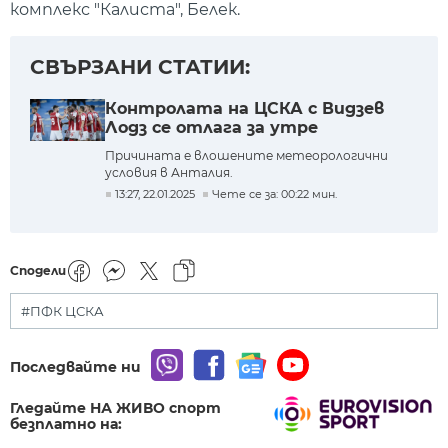
комплекс "Калиста", Белек.
СВЪРЗАНИ СТАТИИ:
Контролата на ЦСКА с Видзев
Лодз се отлага за утре
Причината е влошените метеорологични
условия в Анталия.
13:27, 22.01.2025
Чете се за: 00:22 мин.
Сподели
#ПФК ЦСКА
Последвайте ни
Гледайте НА ЖИВО спорт
безплатно на: