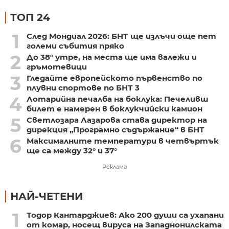
ТОП 24
1
След Мондиал 2026: БНТ ще излъчи още пет
големи събития пряко
2
До 38° утре, на места ще има валежи и
гръмотевици
3
Гледайте европейското първенство по
плувни спортове по БНТ 3
4
Лотарийна печалба на боклука: Печеливш
билет е намерен в боклукчийски камион
5
Светлозара Лазарова става директор на
дирекция „Програмно съдържание“ в БНТ
6
Максималните температури в четвъртък
ще са между 32° и 37°
Реклама
НАЙ-ЧЕТЕНИ
1
Тодор Кантарджиев: Ако 200 души са ухапани
от комар, носещ вируса на Западнонилската