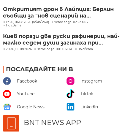
Откритият дрон в Лайпциг: Берлин
съобщи за "нов сценарий на...
17:20, 06.08.2026 (обновена)
Чете се за: 02:22 мин.
По света
Киев порази две руски рафинерии, най-
малко седем души загинаха при...
20:36, 06.08.2026
Чете се за: 00:50 мин.
По света
ПОСЛЕДВАЙТЕ НИ В
Facebook
Instagram
YouTube
TikTok
Google News
LinkedIn
BNT NEWS APP