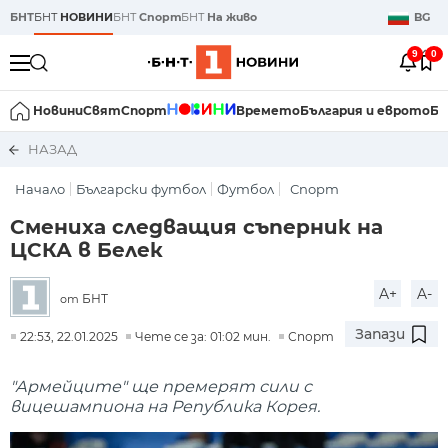
БНТ
БНТ
НОВИНИ
БНТ
Спорт
БНТ
На живо
BG
9
0
Новини
Свят
Спорт
Времето
България и еврото
Би
НАЗАД
Начало
Български футбол
Футбол
Спорт
Смениха следващия съперник на
ЦСКА в Белек
A+
A-
БНТ
от
Запази
22:53, 22.01.2025
Чете се за: 01:02 мин.
Спорт
"Армейците" ще премерят сили с
вицешампиона на Република Корея.