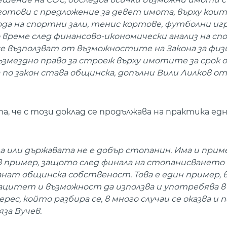
готови с предложение за девет имота, върху кои
да на спортни зали, тенис кортове, футболни игр
 време след финансово-икономически анализ на с
се възползват от възможностите на Закона за фи
ъзмездно право за строеж върху имотите за срок 
по закон става общинска, допълни Вили Лилков от
, че с този доклад се продължава на практика ед
 или държавата не е добър стопанин. Има и прим
къв пример, защото след финала на стопанисването
нат общинска собственост. Това е един пример, 
ацитет и възможност да използва и употребява в
ес, който разбира се, в много случаи се оказва и п
за Вучев.