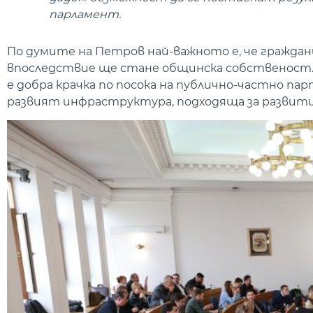
парламент.
По думите на Петров най-важното е, че гражд
впоследствие ще стане общинска собственост. 
е добра крачка по посока на публично-частно п
развият инфраструктура, подходяща за развит