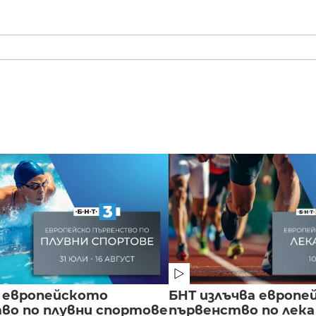
 европейското
БНТ излъчва европе
во по плувни спортове
първенство по лека