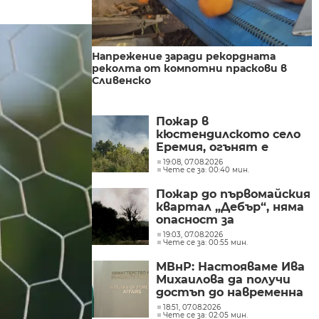
Напрежение заради рекордната
реколта от компотни праскови в
Сливенско
Пожар в
кюстендилското село
Еремия, огънят е
локализиран
19:08, 07.08.2026
Чете се за: 00:40 мин.
Пожар до първомайския
квартал „Дебър“, няма
опасност за
населението
19:03, 07.08.2026
Чете се за: 00:55 мин.
МВнР: Настояваме Ива
Михаилова да получи
достъп до навременна
и адекватна
18:51, 07.08.2026
Чете се за: 02:05 мин.
медицинска грижа