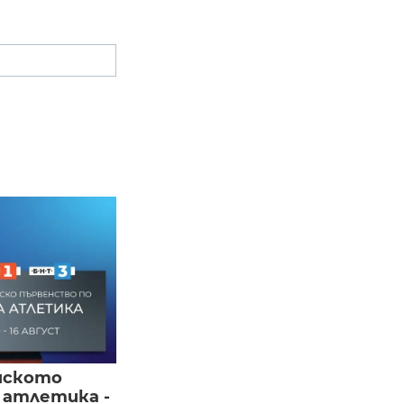
йското
 атлетика -