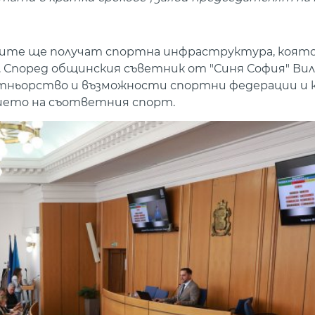
аните ще получат спортна инфраструктура, коят
Според общинския съветник от "Синя София" Вил
артньорство и възможности спортни федерации и к
ието на съответния спорт.