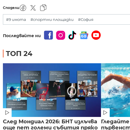
Сподели
#9 имота
#спортни площадки
#София
Последвайте ни
ТОП 24
След Мондиал 2026: БНТ излъчва
Гледайте
още пет големи събития пряко
първенст