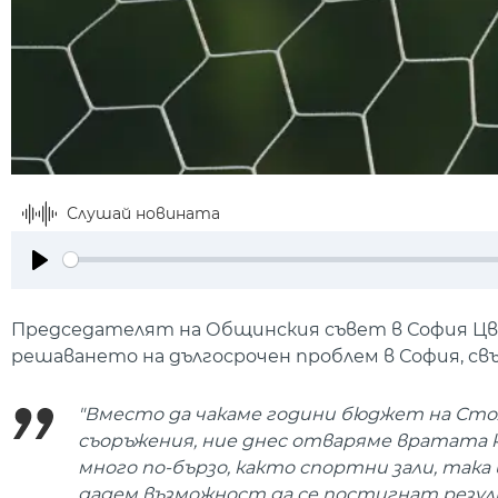
Слушай новината
Play
Председателят на Общинския съвет в София Цве
решаването на дългосрочен проблем в София, с
"Вместо да чакаме години бюджет на Сто
съоръжения, ние днес отваряме вратата
много по-бързо, както спортни зали, та
дадем възможност да се постигнат резул