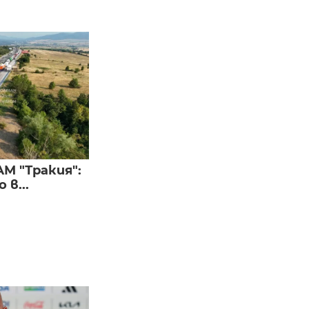
М "Тракия":
в...