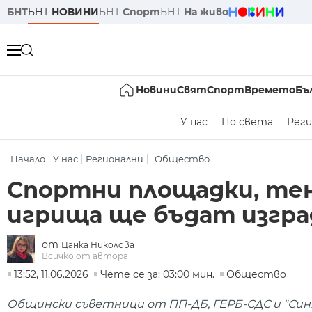
БНТ
БНТ
НОВИНИ
БНТ
Спорт
БНТ
На живо
Новини
Свят
Спорт
Времето
Бъ
У нас
По света
Реги
Начало
У нас
Регионални
Общество
Спортни площадки, те
игрища ще бъдат изгра
от
Цанка Николова
Всичко от автора
13:52, 11.06.2026
Чете се за: 03:00 мин.
Общество
Общински съветници от ПП-ДБ, ГЕРБ-СДС и "Синя