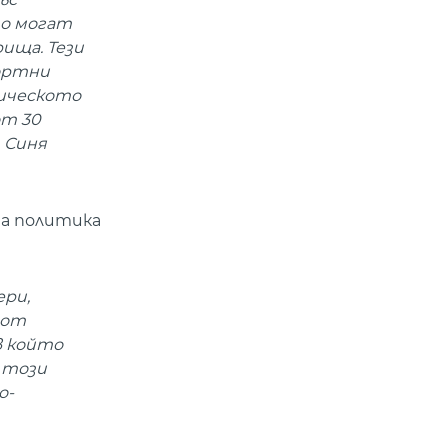
то могат
ища. Тези
портни
зическото
от 30
 Синя
на политика
ери,
 от
в който
 този
о-