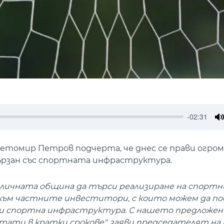
-02:31
M
томир Петров подчерта, че днес се прави огромн
вързан със спортната инфраструктура.
личната община да търси реализиране на спортн
 към частните инвеститори, с които можем да п
ка и спортна инфраструктура. С нашето предложе
тати в кратки срокове", заяви председателят на