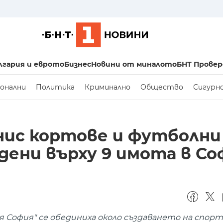
лгария и еврото
Бизнес
Новини от миналото
БНТ Провер
онални
Политика
Криминално
Общество
Сигурн
нис кортове и футболни
дени върху 9 имота в Со
 София" се обединиха около създаването на спор