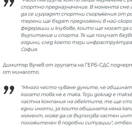
спортно предназначение. В момента сме 
да се изградят спортни съоръжения от ро
терени ще бъдат предложени в най-скоро
федерации и клубове, които ще могат да 
възпитание и спорта. Те ще получат безв
години, след което тази инфраструктура 
София.
Димитър Вучев от групата на ГЕРБ-СДС подчерта
от миналото.
"Много често чуваме думите, че общината
когато това не е така. Този доклад е та
частна компания на обектите, те ще ста
едни имоти, за които общината няма кап
момент, може да се възползва частен интер
положителен в подобни ситуации", отбеля