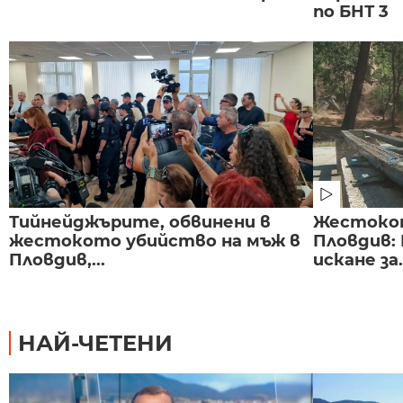
по БНТ 3
Тийнейджърите, обвинени в
Жестоко
жестокото убийство на мъж в
Пловдив:
Пловдив,...
искане за.
НАЙ-ЧЕТЕНИ