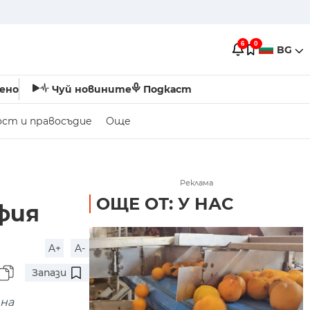
6
0
BG
ено
Чуй новините
Подкаст
ост и правосъдие
Още
Реклама
ОЩЕ ОТ: У НАС
фия
A+
A-
Запази
тна