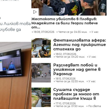
о
Жестокото убийство в Пловдив:
Младежите са били Георги повече
и Лилков това
от...
лубове да
18:08, 07.08.2026
Чете се за: 04:55 мин.
У нас
Фентаниловата афера:
Агенти под прикритие
стигнаха до
лабораторията във
18:02, 07.08.2026
Чете се за: 04:20 мин.
У нас
„Факултета“
Разследват побой и
унижение над дете в
Радомир
18:15, 07.08.2026
Чете се за: 02:55 мин.
У нас
Сушата създаде
проблем за много от
плаващите къщи в
Нидерландия
17:10, 07.08.2026
Чете се за: 01:50 мин.
По света