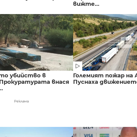
вижте...
то убийство в
Големият пожар на А
 Прокуратурата внася
Пуснаха движението 
..
Реклама