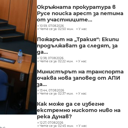
Окръжната прокуратура в
Русе поиска арест за петима
от участниците...
10:59, 07.08.2026
Чете се за: 02:50 мин.
У нас
Пожарът на „Тракия“: Екипи
продължават да следят, за
да...
12:38, 07.08.2026
Чете се за: 02:22 мин.
У нас
Министърът на транспорта
очаква нова заповед от АПИ
за...
13:44, 07.08.2026
Чете се за: 02:37 мин.
У нас
Как може да се избегне
екстремно ниското ниво на
река Дунав?
12:27, 07.08.2026
Чете се за: 02:45 мин.
У нас
ъс