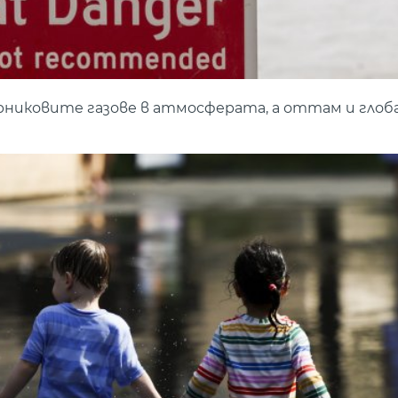
рниковите газове в атмосферата, а оттам и гло