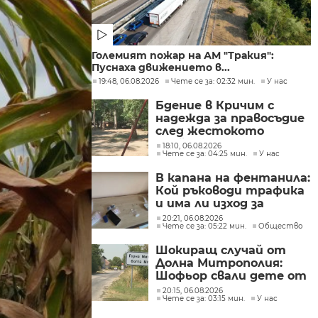
Големият пожар на АМ "Тракия":
Пуснаха движението в...
19:48, 06.08.2026
Чете се за: 02:32 мин.
У нас
Бдение в Кричим с
надежда за правосъдие
след жестокото
убийство на млад мъж
18:10, 06.08.2026
Чете се за: 04:25 мин.
У нас
в Пловдив от
тийнейджъри
В капана на фентанила:
Кой ръководи трафика
и има ли изход за
пристрастените?
20:21, 06.08.2026
Чете се за: 05:22 мин.
Общество
Шокиращ случай от
Долна Митрополия:
Шофьор свали дете от
автобус и го остави на
20:15, 06.08.2026
Чете се за: 03:15 мин.
У нас
пътя в жегата