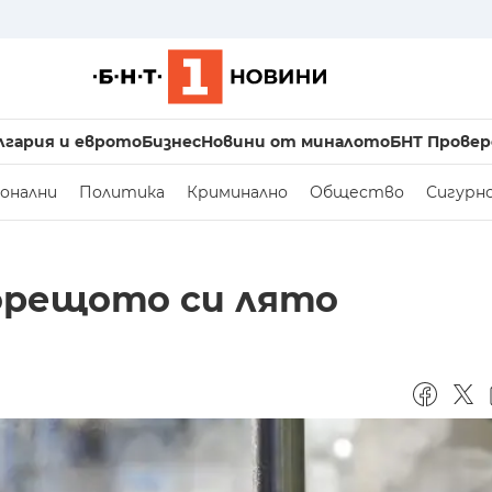
лгария и еврото
Бизнес
Новини от миналото
БНТ Провер
онални
Политика
Криминално
Общество
Сигурн
орещото си лято