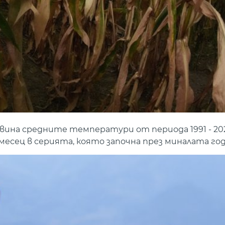
вина средните температури от периода 1991 - 202
месец в серията, която започна през миналата год