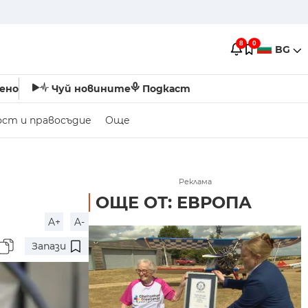
8
0
BG
ено
Чуй новините
Подкаст
ост и правосъдие
Още
Реклама
ОЩЕ ОТ: ЕВРОПА
A+
A-
Запази