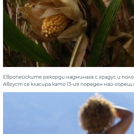
Европейските рекорди надминаха с градус и поло
Август се класира като 13-ия пореден най-горещ 