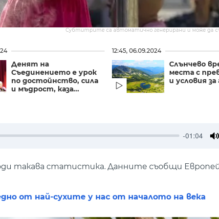
Субтитрите са автоматично генерирани и може да 
024
12:45, 06.09.2024
Денят на
Слънчево вре
Съединението е урок
места с пре
по достойнство, сила
и условия за
и мъдрост, каза...
-01:04
M
води такава статистика. Данните съобщи Европе
едно от най-сухите у нас от началото на века