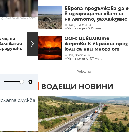
Европа продължава да е
в изгарящата хватка
съдържат неточности.
на лятото, захлаждане
се очаква в края на
11:46, 06.08.2026
Чете се за: 02:15 мин.
седмицата
12:25, 06.09.2024
12:23,
ООН: Цивилните
ме, на
Спортни новини
валявания
06.09.2024 г. - 12:25 ч.
жертви в Украйна през
 градушки
юли са най-много от
началото на войната
11:21, 06.08.2026
Чете се за: 01:07 мин.
Реклама
ВОДЕЩИ НОВИНИ
ute
Settings
йската служба