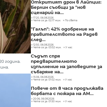
Откритият дрон в Лайпциг:
Берлин съобщи за "нов
сценарий на...
17:20, 06.08.2026
Чете се за: 02:17 мин.
По света
"Галъп": 42% одобрение на
правителството на Радев
след...
12:50, 06.08.2026
Чете се за: 03:52 мин.
У нас
Съдът спря
предварителното
0 година.
изпълнение на заповедите за
ина.
събаряне на...
15:06, 06.08.2026
Чете се за: 01:02 мин.
У нас
Повече от 8 часа продължава
борбата с пожара на АМ...
20:06, 06.08.2026
Чете се за: 01:50 мин.
У нас