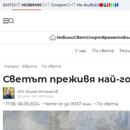
БНТ
БНТ
НОВИНИ
БНТ
Спорт
БНТ
На живо
Новини
Свят
Спорт
Времето
Бъ
У нас
По света
Реги
Начало
Европа
По света
Светът преживя най-г
от
Милен Атанасов
Всичко от автора
17:38, 06.09.2024
Чете се за: 00:57 мин.
По света