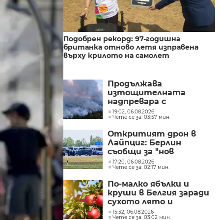
Подобрен рекорд: 97-годишна
британка отново летя изправена
върху крилото на самолет
Продължава
изтощителната
надпревара с
бушуващите пожари в
19:02, 06.08.2026
Чете се за: 03:57 мин.
Европа
Откритият дрон в
Лайпциг: Берлин
съобщи за "нов
сценарий на заплаха"
17:20, 06.08.2026
Чете се за: 02:17 мин.
По-малко ябълки и
круши в Белгия заради
сухото лято и
градушките
15:32, 06.08.2026
Чете се за: 03:02 мин.