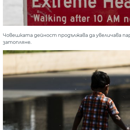
Човешката дейност продължава да увеличава па
затопляне.