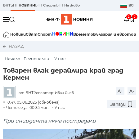
БНТ
БНТ
НОВИНИ
БНТ
Спорт
БНТ
На живо
BG
2
0
Новини
Свят
Спорт
Времето
България и еврото
Би
НАЗАД
Начало
Регионални
У нас
Товарен влак дерайлира край град
Кермен
A+
A-
БНТ
Репортер: Иван Янев
от
10:47, 05.06.2025 (обновена)
Запази
Чете се за: 00:35 мин.
У нас
При инцидента няма пострадали