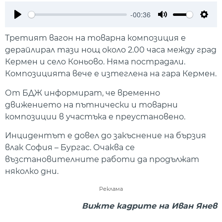
-00:36
Play
Mute
Setti
Третият вагон на товарна композиция е
дерайлирал тази нощ около 2.00 часа между град
Кермен и село Коньово. Няма пострадали.
Композицията вече е изтеглена на гара Кермен.
От БДЖ информират, че временно
движението на пътнически и товарни
композиции в участъка е преустановено.
Инцидентът е довел до закъснение на бързия
влак София – Бургас. Очаква се
възстановителните работи да продължат
няколко дни.
Реклама
Вижте кадрите на Иван Янев