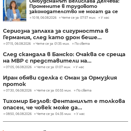
Омбудсманът Велислава Делчева:
Промените в трудовото
законодателство не могат да се
правят през бюджета
10:18, 06.08.2026
Чете се за: 07:57 мин.
У нас
Сериозна заплаха за сигурността в
Германия, след като дрон беше...
07:15, 06.08.2026
Чете се за: 01:35 мин.
По света
След скандала в Банско: Очаква се среща
на МВР с представители на...
07:05, 06.08.2026
Чете се за: 01:07 мин.
У нас
Иран обяви сделка с Оман за Ормузкия
проток
07:30, 06.08.2026
Чете се за: 00:55 мин.
По света
Тихомир Безлов: Фентанилът е толкова
опасен, че човек може да...
08:50, 06.08.2026
Чете се за: 04:35 мин.
У нас