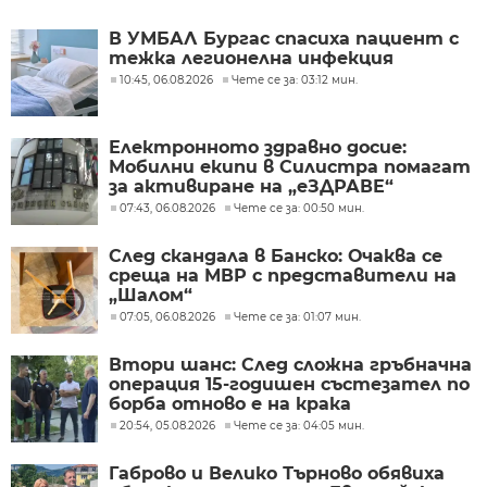
В УМБАЛ Бургас спасиха пациент с
тежка легионелна инфекция
10:45, 06.08.2026
Чете се за: 03:12 мин.
Електронното здравно досие:
Мобилни екипи в Силистра помагат
за активиране на „еЗДРАВЕ“
07:43, 06.08.2026
Чете се за: 00:50 мин.
След скандала в Банско: Очаква се
среща на МВР с представители на
„Шалом“
07:05, 06.08.2026
Чете се за: 01:07 мин.
Втори шанс: След сложна гръбначна
операция 15-годишен състезател по
борба отново е на крака
20:54, 05.08.2026
Чете се за: 04:05 мин.
Габрово и Велико Търново обявиха