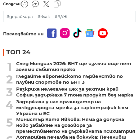
Сподели
#дерайлира
#влак
#БДЖ
Последвайте ни
ТОП 24
1
След Мондиал 2026: БНТ ще излъчи още пет
големи събития пряко
2
Гледайте европейското първенство по
плувни спортове по БНТ 3
3
Разкриха нелегален цех за зехтин край
София, задържаха 7 тона продукт без марка
4
Задържаха у нас организатор на
международна мрежа за наркотрафик към
Украйна и ЕС
5
Министър Катя Ивкова: Няма да допусна
ново забавяне на договора за
преместването на държавната психиатрия
Лотарийна печалба на боклука: Печеливш