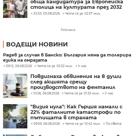
обща кандидатура за Европейска
столица на културата през 2032
година
20:53, 05.08.2026
Чете се за: 02:57 мин.
Реклама
ВОДЕЩИ НОВИНИ
Радев за случая в Банско: България няма да толерира
езика на омразата
09:12, 06.08.2026
Чете се за: 03:32 мин.
У нас
Повдигнаха обвинения на 8 души
след акцията срещу
производството на фентанил
10:56, 06.08.2026
Чете се за: 01:55 мин.
У нас
"Визия нула": Как Гърция намали с
22% фаталните катастрофи по
пътищата в страната
09:59, 06.08.2026
Чете се за: 10:42 мин.
По света