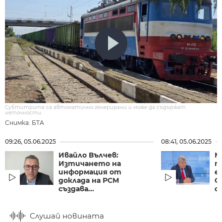
Субтитрите са автоматично генерирани и може да съдържат
неточности.
Снимка: БТА
09:26, 05.06.2025
08:41, 05.06.2025
Ивайло Вълчев:
М
Изтичането на
п
информация от
е
доклада на РСМ
С
създава...
са
Слушай новината