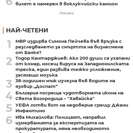
6
билет е намерен в боклукчийски камион
Реклама
НАЙ-ЧЕТЕНИ
1
МВР издирва Симона Пейчева във връзка с
разследването за смъртта на бизнесмена
от Банкя?
2
Тодор Кантарджиев: Ако 200 души са ухапани
от комар, носещ вируса на Западнонилската
треска, един развива тежко усложнение,
засягащо мозъка
3
38-годишен мъж изчезна във водите на
язовир „Доспат“
4
България посреща чудотворната икона на
Света Богородица – "Хавайска"
5
УЕФА готви вот на недоверие срещу Джани
Инфантино
6
Ива Михайлова: Полицаят, направил
измерванията за експертизата на
прокуратурата, няма необходимото