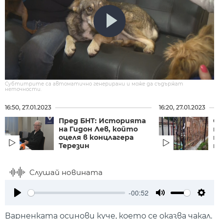
Субтитрите са автоматично генерирани и може да съдържат
неточности.
16:50, 27.01.2023
16:20, 27.01.2023
Пред БНТ: Историята
О
на Гидон Лев, който
м
оцеля в концлагера
п
Терезин
н
Слушай новината
-00:52
Play
Mute
Setti
Варненката осинови куче, което се оказва чакал.