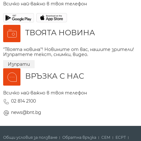
Всичко най-важно в твоя телефон
ТВОЯТА НОВИНА
"Твоята новина"! Новините от вас, нашите зрители!
Изпратете текст, снимки, видео.
Изпрати
ВРЪЗКА С НАС
Всичко най-важно в твоя телефон
02 814 2100
news@bnt.bg
Общи условия за ползване
Обратна връзка
СЕМ
ECPT