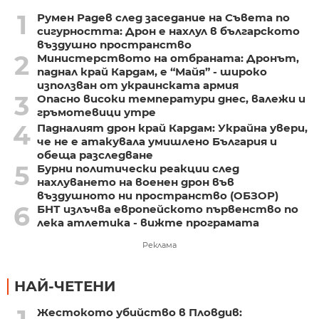
1
Румен Радев след заседание на Съвета по
сигурността: Дрон е нахлул в българското
въздушно пространство
2
Министерството на отбраната: Дронът,
паднал край Кардам, е “Майя” - широко
използван от украинската армия
3
Опасно високи температури днес, валежи и
гръмотевици утре
4
Падналият дрон край Кардам: Украйна увери,
че не е атакувала умишлено България и
обеща разследване
5
Бурни политически реакции след
нахлуването на военен дрон във
въздушното ни пространство (ОБЗОР)
6
БНТ излъчва европейското първенство по
лека атлетика - вижте програмата
Реклама
НАЙ-ЧЕТЕНИ
Жестокото убийство в Пловдив: