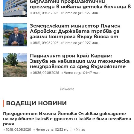
безплатни профилактични
прегледи в новата детска болница в
Бургас
09:31, 09.08.2026
Чете се за: 05:27 мин.
Земеделският министър Пламен
Абровски: Държавата трябва да
засили контрола върху вноса от
трети страни
08:51, 09.08.2026
Чете се за: 09:27 мин.
Падналият дрон край Кардам:
Загуба на навигация или техническа
неизправност са сред възможните
причини
08:36, 09.08.2026
Чете се за: 04:47 мин.
Реклама
ВОДЕЩИ НОВИНИ
Президентът Илияна Йотова: Очаквам докладите
на службите какъв е дронът и каква е била неговата
роля
10:18, 09.08.2026
Чете се за: 02:32 мин.
У нас