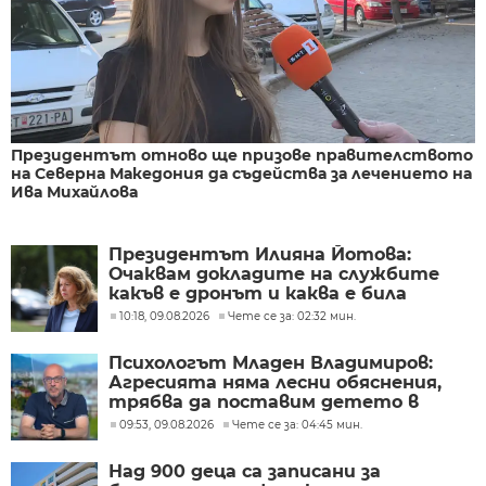
Президентът отново ще призове правителството
на Северна Македония да съдейства за лечението на
Ива Михайлова
Президентът Илияна Йотова:
Очаквам докладите на службите
какъв е дронът и каква е била
неговата роля
10:18, 09.08.2026
Чете се за: 02:32 мин.
Психологът Младен Владимиров:
Агресията няма лесни обяснения,
трябва да поставим детето в
центъра
09:53, 09.08.2026
Чете се за: 04:45 мин.
Над 900 деца са записани за