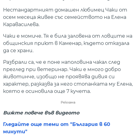
Нестандартният домашен любимец Чаки от
осем месеца живее със семейството на Елена
Каравасилева.
Чаки е момиче. Тя е била заловена от ловците на
общинския приют в Каменар, където отказала
да се храни.
Разбрали са, че е поне наполовина чакал след
преглед при ветеринар. Чаки е много добро
животинче, изобщо не проявява дивия си
характер, разказва за него стопанката му Елена,
която е осиновила още 7 кучета.
Реклама
Вижте повече във видеото
Гледайте още теми от "България в 60
минути"