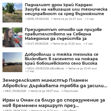
Падналият дрон край Кардам:
Загуба на навигация или техническа
неизправност са сред възможните
причини
08:36, 09.08.2026
Чете се за: 04:47 мин.
У нас
Президентът отново ще призове
правителството на Северна
Македония да съдейства за
лечението на Ива Михайлова
10:47, 09.08.2026
Чете се за: 01:20 мин.
У нас
Доброволци и тежка техника се
включват в гасенето на пожара
край бобошевското село Висока
могила
08:24, 09.08.2026 (обновена)
Чете се за: 01:40 мин.
У нас
Земеделският министър Пламен
Абровски: Държавата трябва да засили...
08:51, 09.08.2026
Чете се за: 09:27 мин.
Политика
Иран и Оман са близо до споразумение за
нов временен маршрут през...
08:05, 09.08.2026
Чете се за: 01:22 мин.
По света