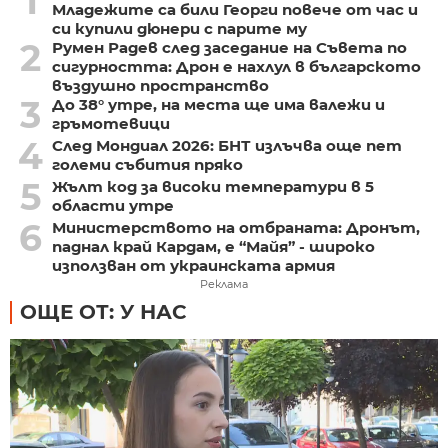
1
Младежите са били Георги повече от час и
си купили дюнери с парите му
2
Румен Радев след заседание на Съвета по
сигурността: Дрон е нахлул в българското
въздушно пространство
3
До 38° утре, на места ще има валежи и
гръмотевици
4
След Мондиал 2026: БНТ излъчва още пет
големи събития пряко
5
Жълт код за високи температури в 5
области утре
6
Министерството на отбраната: Дронът,
паднал край Кардам, е “Майя” - широко
използван от украинската армия
Реклама
ОЩЕ ОТ: У НАС