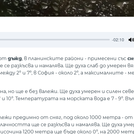
-02:10
M
 от
дъжд
, в планинските райони - примесени със
сн
се разкъсва и намалява. Ще духа слаб до умерен в
2° и 7°, в София - около 2°, а максималните - межд
, но ще е без валежи. Ще духа умерен и силен сев
10°. Температурата на морската вода е 7 - 9°. В
ежи предимно от сняг, под около 1000 метра - от 
ачността ще се разкъсва и намалява. Ще духа уме
очина 1200 метра ще бъде около 0°, на 2000 метр