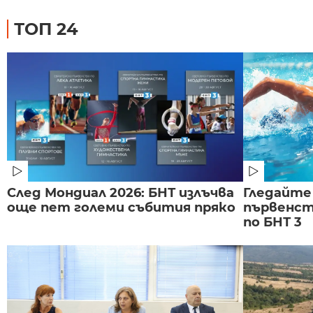
ТОП 24
След Мондиал 2026: БНТ излъчва
Гледайте
още пет големи събития пряко
първенст
по БНТ 3