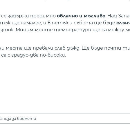
 се задържи предимно
облачно и мъгливо
. Над Зап
ък ще намалее, и в петък и събота ще бъде
слън
зток. Минималните температури ще са между мину
и места ще превали слаб дъжд. Ще бъде почти тих
 с градус-два по-високи.
гноза за времето