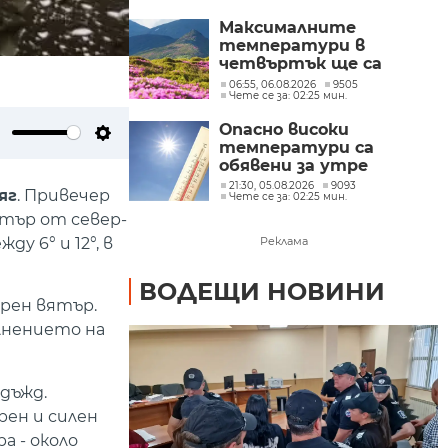
Максималните
температури в
четвъртък ще са
между 32° и 37°
06:55, 06.08.2026
9505
Чете се за: 02:25 мин.
Опасно високи
температури са
ute
Settings
обявени за утре
21:30, 05.08.2026
9093
яг
. Привечер
Чете се за: 02:25 мин.
ятър от север-
у 6° и 12°, в
Реклама
ВОДЕЩИ НОВИНИ
ерен вятър.
ълнението на
дъжд.
рен и силен
а - около