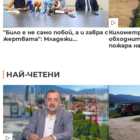
"Било е не само побой, а и гавра с
Километр
жертвата": Младежи...
обходнит
пожара на
НАЙ-ЧЕТЕНИ