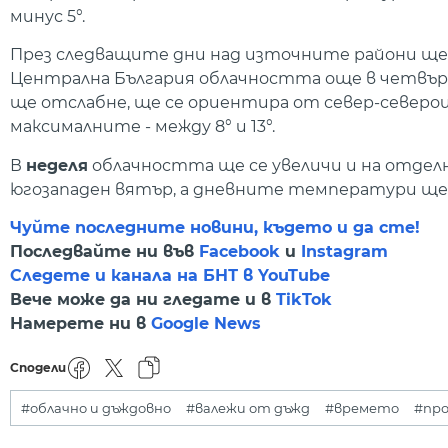
минус 5°.
През следващите дни над източните райони ще
Централна България облачността още в четвърт
ще отслабне, ще се ориентира от север-северои
максималните - между 8° и 13°.
В
неделя
облачността ще се увеличи и на отделн
югозападен вятър, а дневните температури ще са
Чуйте последните новини, където и да сте!
Последвайте ни във
Facebook
и
Instagram
Следете и канала на БНТ в YouTube
Вече може да ни гледате и в
TikTok
Намерете ни в
Google News
Сподели
#облачно и дъждовно
#валежи от дъжд
#времето
#про