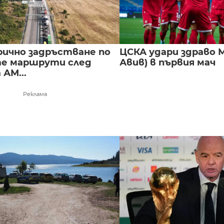
ично задръстване по
ЦСКА удари здраво М
е маршрути след
Авив) в първия мач
 АМ...
Реклама