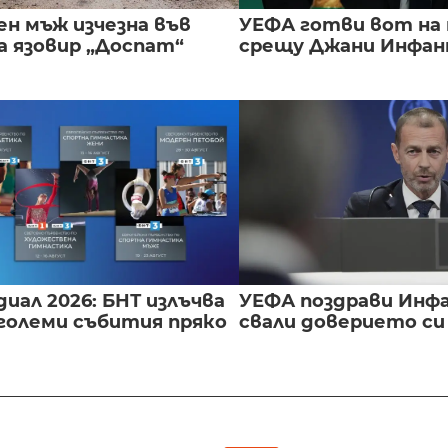
ен мъж изчезна във
УЕФА готви вот на
а язовир „Доспат“
срещу Джани Инфа
иал 2026: БНТ излъчва
УЕФА поздрави Инфа
големи събития пряко
свали доверието с