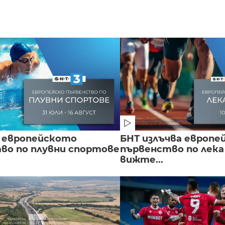
 европейското
БНТ излъчва европе
во по плувни спортове
първенство по лека
вижте...