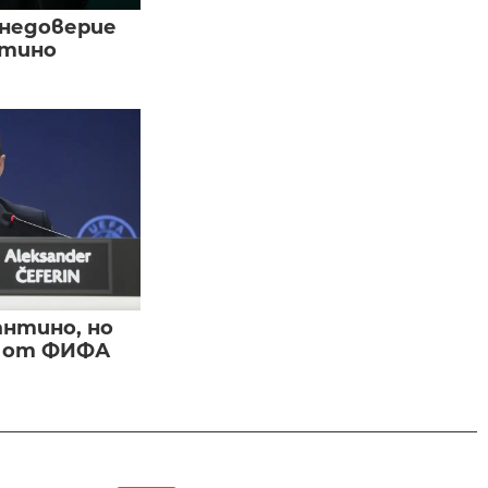
 недоверие
нтино
нтино, но
и от ФИФА