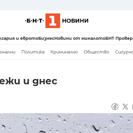
лгария и еврото
Бизнес
Новини от миналото
БНТ Провер
онални
Политика
Криминално
Общество
Сигурн
ежи и днес