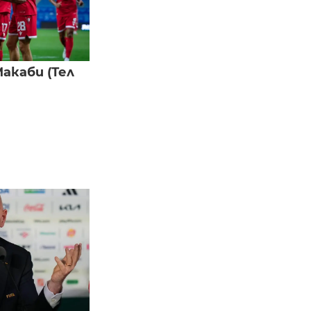
акаби (Тел