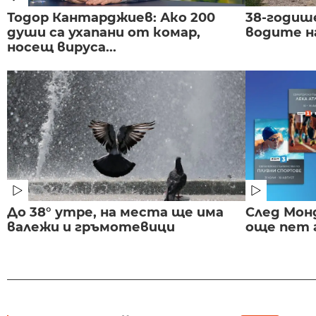
Тодор Кантарджиев: Ако 200
38-годиш
души са ухапани от комар,
водите н
носещ вируса...
До 38° утре, на места ще има
След Монд
валежи и гръмотевици
още пет 