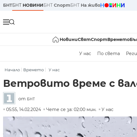
БНТ
БНТ
НОВИНИ
БНТ
Спорт
БНТ
На живо
Новини
Свят
Спорт
Времето
Бъ
У нас
По света
Реги
Начало
Времето
У нас
Ветровито време с вал
от
БНТ
05:55, 14.02.2024
Чете се за: 02:00 мин.
У нас