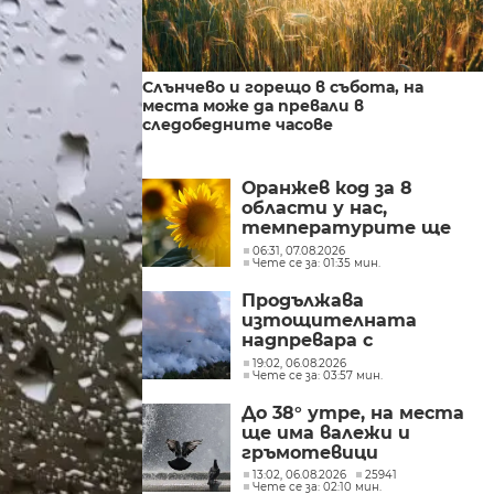
Слънчево и горещо в събота, на
места може да превали в
следобедните часове
Оранжев код за 8
области у нас,
температурите ще
достигат до 38
06:31, 07.08.2026
Чете се за: 01:35 мин.
градуса
Продължава
изтощителната
надпревара с
бушуващите пожари в
19:02, 06.08.2026
Чете се за: 03:57 мин.
Европа
До 38° утре, на места
ще има валежи и
гръмотевици
13:02, 06.08.2026
25941
Чете се за: 02:10 мин.