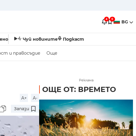
4
0
BG
ено
Чуй новините
Подкаст
ост и правосъдие
Още
Реклама
ОЩЕ ОТ: ВРЕМЕТО
A+
A-
Запази