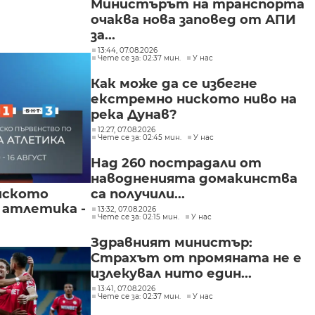
Министърът на транспорта
очаква нова заповед от АПИ
за...
13:44, 07.08.2026
Чете се за: 02:37 мин.
У нас
Как може да се избегне
екстремно ниското ниво на
река Дунав?
12:27, 07.08.2026
Чете се за: 02:45 мин.
У нас
Над 260 пострадали от
наводненията домакинства
са получили...
йското
 атлетика -
13:32, 07.08.2026
Чете се за: 02:15 мин.
У нас
Здравният министър:
Страхът от промяната не е
излекувал нито един...
13:41, 07.08.2026
Чете се за: 02:37 мин.
У нас