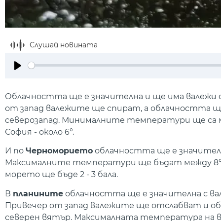
Слушай новината
Play
Облачността ще е значителна и ще има валежи
от запад валежите ще спират, а облачността ще 
северозапад. Минималните температури ще са между 
София - около 6°.
И по
Черноморието
облачността ще е значителна
Максималните температури ще бъдат между 8° и 
морето ще бъде 2 - 3 бала.
В
планините
облачността ще е значителна с вал
Привечер от запад валежите ще отслабват и обл
северен вятър. Максималната температура на вис