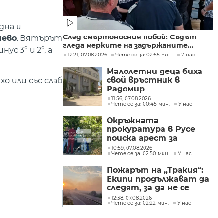
адна и
След смъртоносния побой: Съдът
чево
. Вятърът
гледа мерките на задържаните...
с 3° и 2°, а
12:21, 07.08.2026
Чете се за: 02:55 мин.
У нас
Малолетни деца биха
свой връстник в
о или със слаб
Радомир
11:56, 07.08.2026
Чете се за: 00:45 мин.
У нас
Окръжната
прокуратура в Русе
поиска арест за
петима от
10:59, 07.08.2026
Чете се за: 02:50 мин.
У нас
участниците в
групите, свързани с
Пожарът на „Тракия“:
разбитата
Екипи продължават да
лаборатория за
следят, за да не се
фентанил
разпространява
12:38, 07.08.2026
Чете се за: 02:22 мин.
У нас
огънят