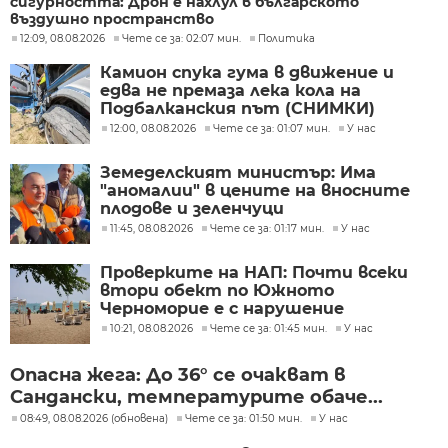
сигурността: Дрон е нахлул в българското
въздушно пространство
12:09, 08.08.2026
Чете се за: 02:07 мин.
Политика
Камион спука гума в движение и
едва не премаза лека кола на
Подбалканския път (СНИМКИ)
12:00, 08.08.2026
Чете се за: 01:07 мин.
У нас
Земеделският министър: Има
"аномалии" в цените на вносните
плодове и зеленчуци
11:45, 08.08.2026
Чете се за: 01:17 мин.
У нас
Проверките на НАП: Почти всеки
втори обект по Южното
Черноморие е с нарушение
10:21, 08.08.2026
Чете се за: 01:45 мин.
У нас
Опасна жега: До 36° се очакват в
Сандански, температурите обаче...
08:49, 08.08.2026 (обновена)
Чете се за: 01:50 мин.
У нас