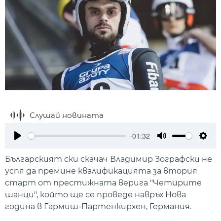
Слушай новината
-01:32
Play
Mute
Setti
Българският ски скачач Владимир Зографски не
успя да премине квалификацията за втория
старт от престижната верига "Четирите
шанци", който ще се проведе навръх Нова
година в Гармиш-Партенкирхен, Германия.