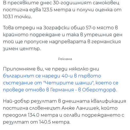
В пресявките днес 30-годишният самоковец
постигна едва 123.5 метра и получи оценка от
103.1 точки.
Това отреди на Зографски общо 57-о място в
крайното подреждане и така в утрешния ден
той ще пропусне надпреварата в германския
зимен център.
Реклама
Припомняме ви, че преди няколко дни
българинът се нареди 40-и в първото
състезание от "Четирите шанци", което се
проведе отново в Германия - в Оберстдорф.
Най-добър резултат в днешната квалификация
постигна словенецът Анже Ланишек, който
преодоля 134.0 метра и оглави подреждането с
резултат от 140.5 метра.