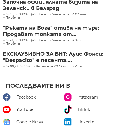
Започна официалната визита на
Зеленски в Белград
08:27, 08.08.2026 (обновена)
Чете се за: 04:07 мин.
По света
"Ръката на Бога" отива на търг:
Продават топката от...
08:41, 08.08.2026 (обновена)
Чете се за: 02:02 мин.
По света
ЕКСКЛУЗИВНО ЗА БНТ: Луис Фонси:
"Despacito" е песента,...
09:00, 08.08.2026
Чете се за: 09:42 мин.
У нас
ПОСЛЕДВАЙТЕ НИ В
Facebook
Instagram
YouTube
TikTok
Google News
LinkedIn