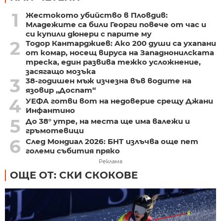
1
Жестокото убийство в Пловдив:
Младежите са били Георги повече от час и
си купили дюнери с парите му
2
Тодор Кантарджиев: Ако 200 души са ухапани
от комар, носещ вируса на Западнонилската
треска, един развива тежко усложнение,
засягащо мозъка
3
38-годишен мъж изчезна във водите на
язовир „Доспат“
4
УЕФА готви вот на недоверие срещу Джани
Инфантино
5
До 38° утре, на места ще има валежи и
гръмотевици
6
След Мондиал 2026: БНТ излъчва още пет
големи събития пряко
Реклама
ОЩЕ ОТ: СКИ СКОКОВЕ