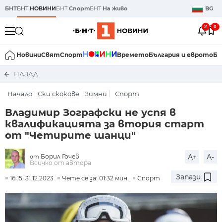
БНТ
БНТ
НОВИНИ
БНТ
Спорт
БНТ
На живо
BG
2
0
Новини
Свят
Спорт
Времето
България и еврото
Би
НАЗАД
Начало
Ски скокове
Зимни
Спорт
Владимир Зографски не успя в
квалификацията за втория старт
от "Четирите шанци"
Борил Гочев
A+
A-
от
Всичко от автора
Запази
16:15, 31.12.2023
Чете се за: 01:32 мин.
Спорт