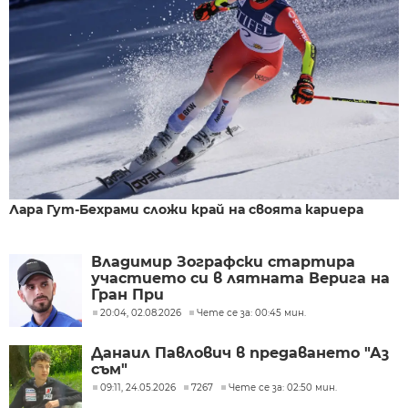
Лара Гут-Бехрами сложи край на своята кариера
Владимир Зографски стартира
участието си в лятната Верига на
Гран При
20:04, 02.08.2026
Чете се за: 00:45 мин.
Данаил Павлович в предаването "Аз
съм"
09:11, 24.05.2026
7267
Чете се за: 02:50 мин.