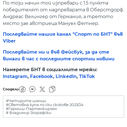
По този начин той изпревари с 1.5 пункта
победителят от надпреварата в Оберстдорф
Андреас Велингер от Германия, а третото
място зае австриеца Мануел Фетнер.
Последвайте нашия канал "Спорт по БНТ" във
Viber
Последвайте ни и във Фейсбук, за да сте
винаги в час с последните спортни новини
Намерете БНТ в социалните мрежи:
Instagram
,
Facebook
,
LinkedIn
,
TikTok
Сподели
#Четирите шанци
#Световна купа по ски скокове 2023/24
#Гармиш-Партенкирхен
# Владимир Зографски