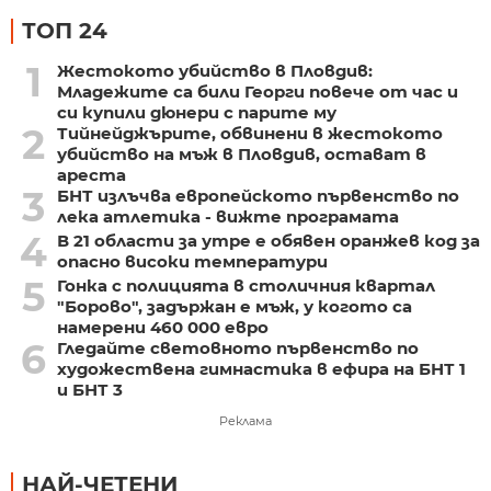
ТОП 24
1
Жестокото убийство в Пловдив:
Младежите са били Георги повече от час и
си купили дюнери с парите му
2
Тийнейджърите, обвинени в жестокото
убийство на мъж в Пловдив, остават в
ареста
3
БНТ излъчва европейското първенство по
лека атлетика - вижте програмата
4
В 21 области за утре е обявен оранжев код за
опасно високи температури
5
Гонка с полицията в столичния квартал
"Борово", задържан е мъж, у когото са
намерени 460 000 евро
6
Гледайте световното първенство по
художествена гимнастика в ефира на БНТ 1
и БНТ 3
Реклама
НАЙ-ЧЕТЕНИ