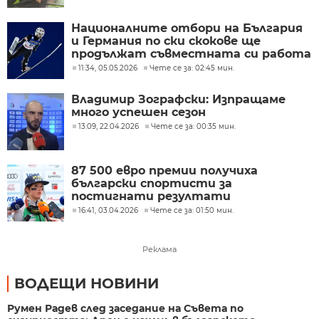
Националните отбори на България
и Германия по ски скокове ще
продължат съвместната си работа
11:34, 05.05.2026
Чете се за: 02:45 мин.
Владимир Зографски: Изпращаме
много успешен сезон
13:09, 22.04.2026
Чете се за: 00:35 мин.
87 500 евро премии получиха
български спортисти за
постигнати резултати
16:41, 03.04.2026
Чете се за: 01:50 мин.
Реклама
ВОДЕЩИ НОВИНИ
Румен Радев след заседание на Съвета по