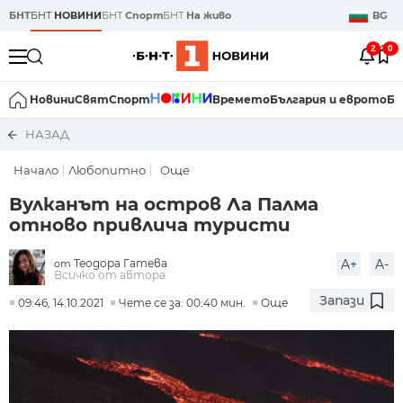
БНТ
БНТ
НОВИНИ
БНТ
Спорт
БНТ
На живо
BG
2
0
Новини
Свят
Спорт
Времето
България и еврото
Би
НАЗАД
Начало
Любопитно
Още
Вулканът на остров Ла Палма
отново привлича туристи
Теодора Гатева
A+
A-
от
Всичко от автора
Запази
09:46, 14.10.2021
Чете се за: 00:40 мин.
Още