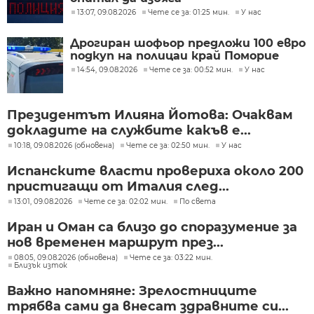
13:07, 09.08.2026
Чете се за: 01:25 мин.
У нас
Дрогиран шофьор предложи 100 евро
подкуп на полицаи край Поморие
14:54, 09.08.2026
Чете се за: 00:52 мин.
У нас
Президентът Илияна Йотова: Очаквам
докладите на службите какъв е...
10:18, 09.08.2026 (обновена)
Чете се за: 02:50 мин.
У нас
Испанските власти провериха около 200
пристигащи от Италия след...
13:01, 09.08.2026
Чете се за: 02:02 мин.
По света
Иран и Оман са близо до споразумение за
нов временен маршрут през...
08:05, 09.08.2026 (обновена)
Чете се за: 03:22 мин.
Близък изток
Важно напомняне: Зрелостниците
трябва сами да внесат здравните си...