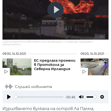
Субтитрите са автоматично генерирани и може да съдържат
неточности.
09:30, 14.10.2021
09:20, 14.10.2021
ЕС предлага промени
в Протокола за
Северна Ирландия
Слушай новината
-00:46
Play
Mute
Setti
Изригването вулкана на остров Ла Палма,