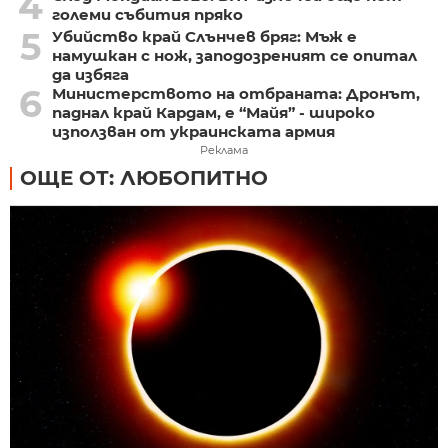
4
големи събития пряко
5
Убийство край Слънчев бряг: Мъж е
намушкан с нож, заподозреният се опитал
да избяга
6
Министерството на отбраната: Дронът,
паднал край Кардам, е “Майя” - широко
използван от украинската армия
Реклама
ОЩЕ ОТ: ЛЮБОПИТНО