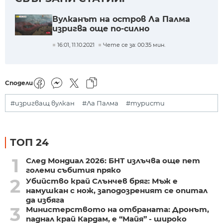
Вулканът на остров Ла Палма
изригва още по-силно
16:01, 11.10.2021
Чете се за: 00:35 мин.
Сподели
#изригващ вулкан
#Ла Палма
#туристи
ТОП 24
1
След Мондиал 2026: БНТ излъчва още пет
големи събития пряко
2
Убийство край Слънчев бряг: Мъж е
намушкан с нож, заподозреният се опитал
да избяга
3
Министерството на отбраната: Дронът,
паднал край Кардам, е “Майя” - широко