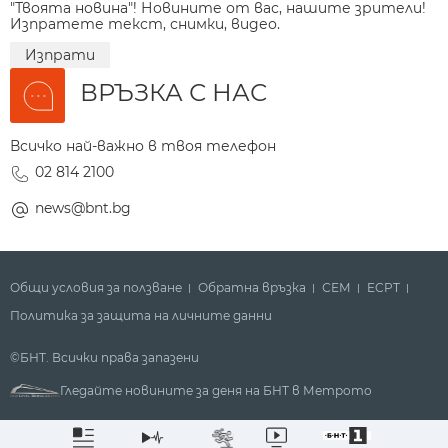
"Твоята новина"! Новините от вас, нашите зрители!
Изпратете текст, снимки, видео.
Изпрати
ВРЪЗКА С НАС
Всичко най-важно в твоя телефон
02 814 2100
news@bnt.bg
Общи условия за ползване
Обратна връзка
СЕМ
ECPT
Политика за защита на личните данни
©БНТ. Всички права запазени
Гледайте новините за деня на БНТ в Метрото