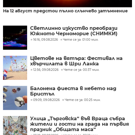
На 12 август предстои пълно слънчево затъмнение
Светлинно изкуство преобрази
Южното Черноморие (СНИМКИ)
16:16, 09.08.2026
Чете се за: 01:00 мин.
Цветове на вятъра: Фестивал на
хвърчилата в Шри Ланка
12:56, 09.08.2026
Чете се за: 00:37 мин.
Балонена фиеста в небето над
Бристъл
09:09, 09.08.2026
Чете се за: 00:25 мин.
Улица „Търговска“ във Враца събра
жители и гости на града на първия
празник „Общата маса“