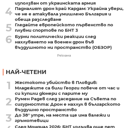
използван от украинската армия
4
Падналият дрон край Кардам: Украйна увери,
че не е атакувала умишлено България и
обеща разследване
5
Гледайте европейското първенство по
плувни спортове по БНТ 3
6
Бурни политически реакции след
нахлуването на военен дрон във
въздушното ни пространство (ОБЗОР)
Реклама
НАЙ-ЧЕТЕНИ
1
Жестокото убийство в Пловдив:
Младежите са били Георги повече от час и
си купили дюнери с парите му
2
Румен Радев след заседание на Съвета по
сигурността: Дрон е нахлул в българското
въздушно пространство
3
До 38° утре, на места ще има валежи и
гръмотевици
След Мондиал 2026: БНТ излъчва още пет