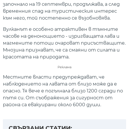
започнало на 19 септември, продължава, а след
временния спад на туристическия интерес
към него, той постепенно се възобновява.
Вулканът е особено атрактивен в тъмните
часове на денонощието - изригващата лава и
магмените потоци очароват присъстващите.
Мнозина признават, че са смаяни от силата и
красотата на природата.
Реклама
Местните власти предупреждават, че
наблюдението на лавата от близо може да е
опасно. Тя вече е погълнала близо 1200 сгради по
пътя си. От съображения за сигурност от
района са евакуирани около 6000 души.
СВЪРЗАНИ СТАТИИ: