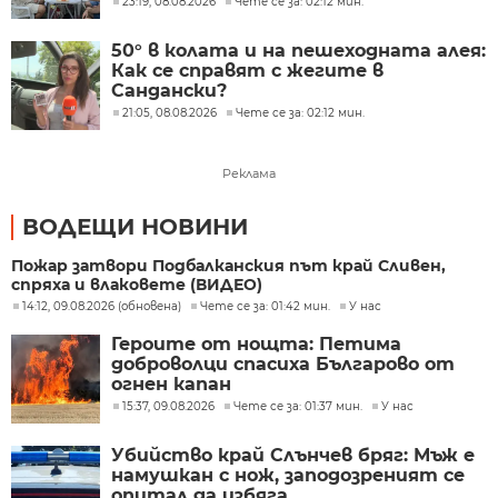
23:19, 08.08.2026
Чете се за: 02:12 мин.
50° в колата и на пешеходната алея:
Как се справят с жегите в
Сандански?
21:05, 08.08.2026
Чете се за: 02:12 мин.
Реклама
ВОДЕЩИ НОВИНИ
Пожар затвори Подбалканския път край Сливен,
спряха и влаковете (ВИДЕО)
14:12, 09.08.2026 (обновена)
Чете се за: 01:42 мин.
У нас
Героите от нощта: Петима
доброволци спасиха Българово от
огнен капан
15:37, 09.08.2026
Чете се за: 01:37 мин.
У нас
Убийство край Слънчев бряг: Мъж е
намушкан с нож, заподозреният се
опитал да избяга