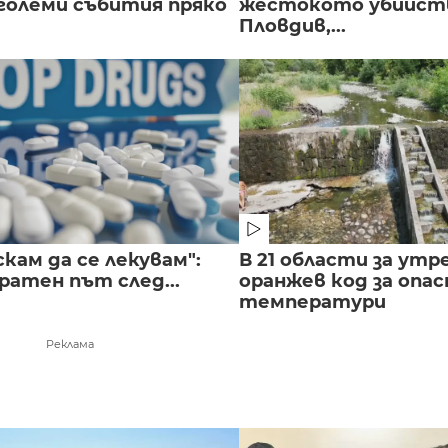
големи събития пряко
жестокото убийств
Пловдив,...
скам да се лекувам":
В 21 области за утр
ратен път след...
оранжев код за опас
температури
Реклама