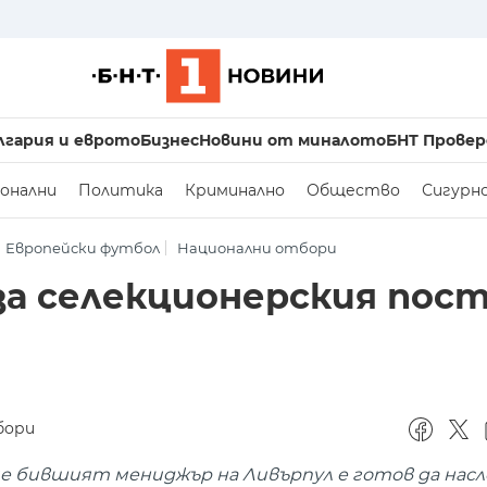
лгария и еврото
Бизнес
Новини от миналото
БНТ Провер
онални
Политика
Криминално
Общество
Сигурн
Европейски футбол
Национални отбори
за селекционерския пост
бори
 бившият мениджър на Ливърпул е готов да насл