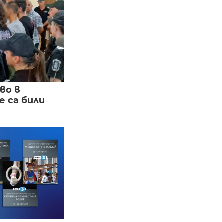
во в
 са били