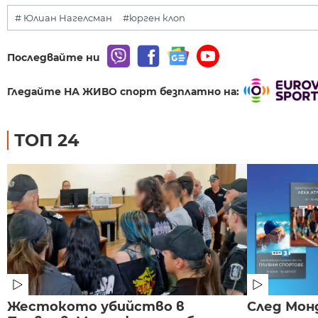
# Юлиан Нагелсман
#юрген клоп
Последвайте ни
Гледайте НА ЖИВО спорт безплатно на:
ТОП 24
Жестокото убийство в
След Монд