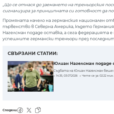
„Що се отнася до заемането на треньорския пос
сигнализира за принципната си готовност да по
Промяната начело на германския национален от
първенство в Северна Америка, където Германия
Нагелсман подаде оставка, а сега федерацията е
успешните германски треньори през последнит
СВЪРЗАНИ СТАТИИ:
Юлиан Нагелсман подаде 
Съдбата на Юлиан Нагелсман беше 
14:35, 03.07.2026
Чете се за: 02:22 мин.
Сподели