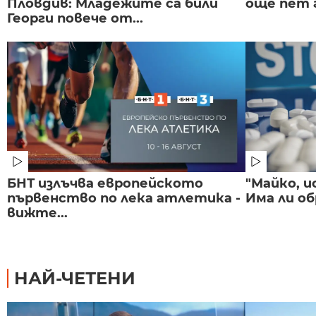
Пловдив: Младежите са били
още пет 
Георги повече от...
БНТ излъчва европейското
"Майко, и
първенство по лека атлетика -
Има ли об
вижте...
НАЙ-ЧЕТЕНИ