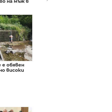
о на мъж в
е е обявен
но високи