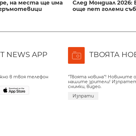
ре, на места ще има
След Мондиал 2026: 
 гръмотевици
още пет големи съ
T NEWS APP
ТВОЯТА НО
ажно в твоя телефон
"Твоята новина"! Новините о
нашите зрители! Изпрате
снимки, видео.
Изпрати