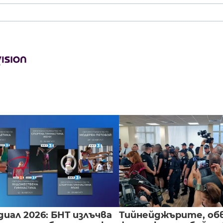
иал 2026: БНТ излъчва
Тийнейджърите, об