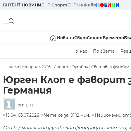
БНТ
БНТ
НОВИНИ
БНТ
Спорт
БНТ
На живо
Новини
Свят
Спорт
Времето
Бъ
У нас
По света
Реги
Начало
Мондиал 2026
Спорт
Футбол
Световен футбол
Юрген Клоп е фаворит 
Германия
от
БНТ
15:04, 03.07.2026
Чете се за: 01:12 мин.
Национални от
От Германската футболна федерация смятат, че