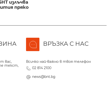
БНТ излъчва
бития пряко
ВИНА
ВРЪЗКА С НАС
т вас,
Всичко най-важно в твоя телефон
те текст,
02 814 2100
news@bnt.bg