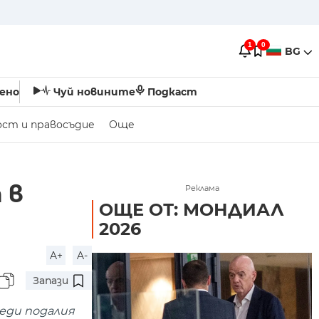
1
0
BG
ено
Чуй новините
Подкаст
ост и правосъдие
Още
 в
Реклама
ОЩЕ ОТ: МОНДИАЛ
2026
A+
A-
Запази
еди подалия