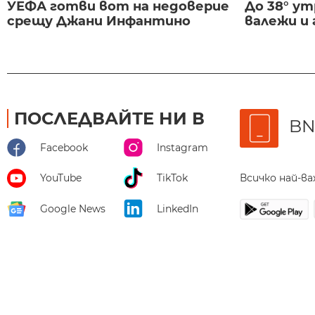
УЕФА готви вот на недоверие
До 38° ут
срещу Джани Инфантино
валежи и
ПОСЛЕДВАЙТЕ НИ В
BN
Facebook
Instagram
Всичко най-в
YouTube
TikTok
Google News
LinkedIn