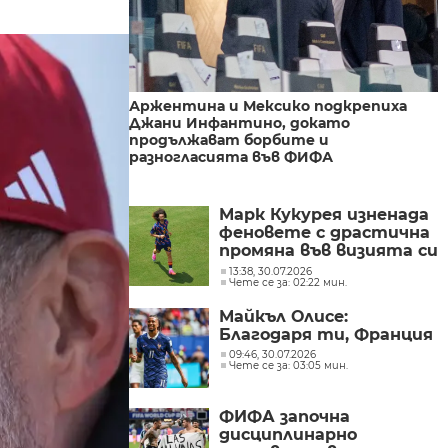
Аржентина и Мексико подкрепиха
Джани Инфантино, докато
продължават борбите и
разногласията във ФИФА
Марк Кукурея изненада
феновете с драстична
промяна във визията си
(ВИДЕО)
13:38, 30.07.2026
Чете се за: 02:22 мин.
Майкъл Олисе:
Благодаря ти, Франция
09:46, 30.07.2026
Чете се за: 03:05 мин.
ФИФА започна
дисциплинарно