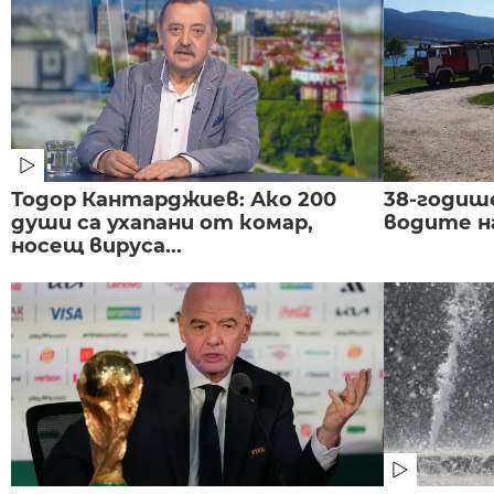
Тодор Кантарджиев: Ако 200
38-годиш
души са ухапани от комар,
водите н
носещ вируса...