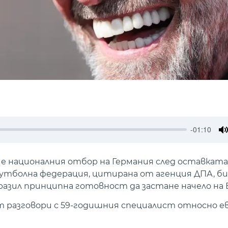
-01:10
M
е националния отбор на Германия след оставката
футболна федерация, цитирана от агенция ДПА, 
разил принципна готовност да застане начело на
т разговори с 59-годишния специалист относно 