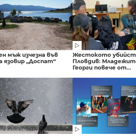
ен мъж изчезна във
Жестокото убийст
а язовир „Доспат“
Пловдив: Младежите
Георги повече от...