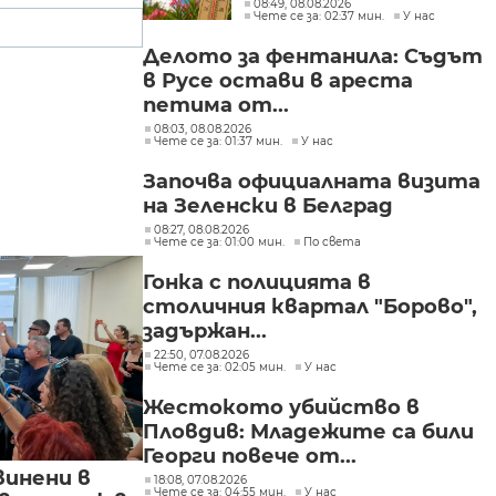
са рекордни
08:49, 08.08.2026
Чете се за: 02:37 мин.
У нас
Делото за фентанила: Съдът
в Русе остави в ареста
петима от...
08:03, 08.08.2026
Чете се за: 01:37 мин.
У нас
Започва официалната визита
на Зеленски в Белград
08:27, 08.08.2026
Чете се за: 01:00 мин.
По света
Гонка с полицията в
столичния квартал "Борово",
задържан...
22:50, 07.08.2026
Чете се за: 02:05 мин.
У нас
Жестокото убийство в
Пловдив: Младежите са били
Георги повече от...
винени в
18:08, 07.08.2026
Чете се за: 04:55 мин.
У нас