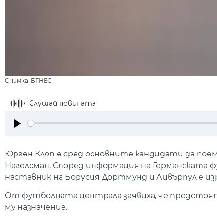
Снимка: БГНЕС
Слушай новината
Play
Юрген Клоп е сред основните кандидати да поем
Нагелсман. Според информация на Германската 
наставник на Борусия Дортмунд и Ливърпул е из
От футболната централа заявиха, че предстоя
му назначение.