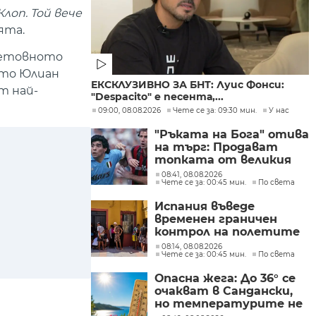
лоп. Той вече
ята.
ветовното
ето Юлиан
ЕКСКЛУЗИВНО ЗА БНТ: Луис Фонси:
т най-
"Despacito" е песента,...
09:00, 08.08.2026
Чете се за: 09:30 мин.
У нас
"Ръката на Бога" отива
на търг: Продават
топката от великия
гол на Марадона
08:41, 08.08.2026
Чете се за: 00:45 мин.
По света
Испания въведе
временен граничен
контрол на полетите
и корабите
08:14, 08.08.2026
Чете се за: 00:45 мин.
По света
пристигащи от
Италия
Опасна жега: До 36° се
очакват в Сандански,
но температурите не