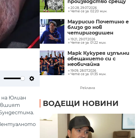
производство срещу
Аржентина заради
20:28, 29.07.2026
Чете се за: 02:20 мин.
политическо послание
и ексцесии на Мондиал
Маурисио Почетино е
2026
близо до нов
четиригодишен
договор със САЩ
19:21, 29.07.2026
Чете се за: 01:22 мин.
Марк Кукурея изпълни
обещанието си с
необичайна
татуировка (СНИМКА)
19:09, 28.07.2026
Чете се за: 01:35 мин.
ute
Settings
Реклама
 на Юлиан
ВОДЕЩИ НОВИНИ
бившият
 Бундестима.
евентуалното