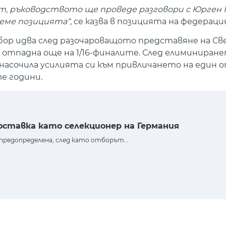
т, ръководството ще проведе разговори с Юрген К
еме позицията“,
се казва в позицията на федераци
бор идва след разочароващото представяне на С
 отпадна още на 1/16-финалите. След елиминиран
 насочила усилията си към привличането на един о
е години.
оставка като селекционер на Германия
предопределена, след като отборът...