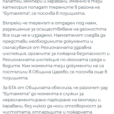
палатки, кемпери и каравани. Именно в тази
категория попадат терените в района на
"Бутамята", се посочва в позицията.
Въпреки че теренът е отдаден под наем,
разрешение за осъществяване на дейността
все още не е издадено. Наемателят следва да
представи необходимите документи и
съгласувания от Регионалната здравна
инспекция, органите за пожарна безопасност и
Регионалната инспекция по околната среда и
водите. Към момента тези документи не са
постъпили в Община Царево, се посочва още в
позицията.
За БТА от Общината обясниха, че районът зад
"Бутамята" до момента е служил за
нерегламентирано паркиране на кемпери и
каравани, без никой да носи отговорност за
чистотата, отпадъците и пожарната