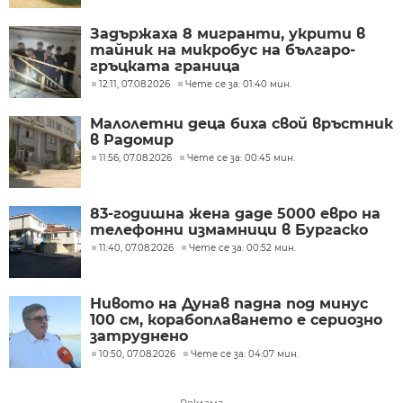
Задържаха 8 мигранти, укрити в
тайник на микробус на българо-
гръцката граница
12:11, 07.08.2026
Чете се за: 01:40 мин.
Малолетни деца биха свой връстник
в Радомир
11:56, 07.08.2026
Чете се за: 00:45 мин.
83-годишна жена даде 5000 евро на
телефонни измамници в Бургаско
11:40, 07.08.2026
Чете се за: 00:52 мин.
Нивото на Дунав падна под минус
100 см, корабоплаването е сериозно
затруднено
10:50, 07.08.2026
Чете се за: 04:07 мин.
Реклама