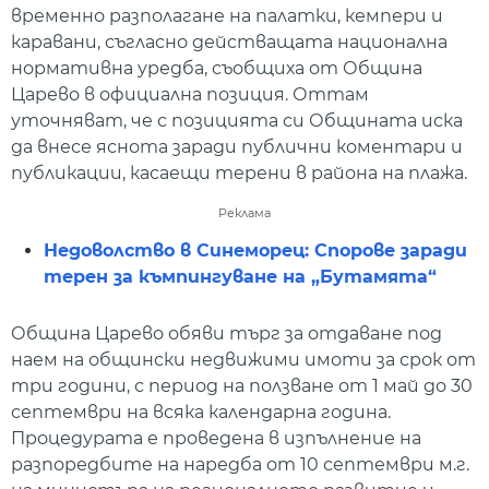
временно разполагане на палатки, кемпери и
каравани, съгласно действащата национална
нормативна уредба, съобщиха от Община
Царево в официална позиция. Оттам
уточняват, че с позицията си Общината иска
да внесе яснота заради публични коментари и
публикации, касаещи терени в района на плажа.
Реклама
Недоволство в Синеморец: Спорове заради
терен за къмпингуване на „Бутамята“
Община Царево обяви търг за отдаване под
наем на общински недвижими имоти за срок от
три години, с период на ползване от 1 май до 30
септември на всяка календарна година.
Процедурата е проведена в изпълнение на
разпоредбите на наредба от 10 септември м.г.