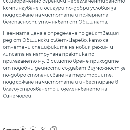
същевременно ограничи нерегламентираното
къмпингуване и осигури по-добри условия за
поддържане на чистотата и пожарната
безопасност, уточняват от Общината.
Наемната цена е определена по действащия
ред от Общински съвет-Царево, като са
отчетени спецификите на новия режим и
липсата на натрупана практика по
прилагането му. В същото време приходите
от подобни дейности създават възможност за
по-добро стопанисване на териториите,
поддържане на чистотата и инвестиране в
благоустрояването и озеленяването на
Синеморец.
Сподели