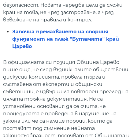
безопасност. Новата наредба цели да сложи
край на това, не чрез застрояване, а чрез
въвеждане на правила и контрол.
Започна премахването на спорния
фундамент на плаж "Бутамята" край
Царево
В официалната си позиция Община Царево
пише още, че след възникналите обществени
дискусии комисията, провела търга и
съставена от експерти и общински
съветници, е извършила повторен преглед на
цялата тръжна документация. Не са
установени основания да се счита, че
процедурата е проведена в нарушение на
закона или че са налице пороци, които да
поставят под съмнение нейната
законосъобразност, посочват от Общината и