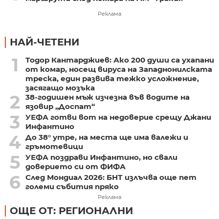
Реклама
НАЙ-ЧЕТЕНИ
1
Тодор Кантарджиев: Ако 200 души са ухапани
от комар, носещ вируса на Западнонилската
треска, един развива тежко усложнение,
засягащо мозъка
2
38-годишен мъж изчезна във водите на
язовир „Доспат“
3
УЕФА готви вот на недоверие срещу Джани
Инфантино
4
До 38° утре, на места ще има валежи и
гръмотевици
5
УЕФА поздрави Инфантино, но свали
доверието си от ФИФА
6
След Мондиал 2026: БНТ излъчва още пет
големи събития пряко
Реклама
ОЩЕ ОТ: РЕГИОНАЛНИ