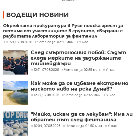
ВОДЕЩИ НОВИНИ
Окръжната прокуратура в Русе поиска арест за
петима от участниците в групите, свързани с
разбитата лаборатория за фентанил
10:59, 07.08.2026
Чете се за: 02:50 мин.
У нас
След смъртоносния побой: Съдът
гледа мерките на задържаните
тийнейджъри
12:21, 07.08.2026
Чете се за: 02:55 мин.
У нас
Как може да се избегне екстремно
ниското ниво на река Дунав?
12:27, 07.08.2026
Чете се за: 02:45 мин.
У нас
"Майко, искам да се лекувам": Има ли
обратен път след фентанила
10:04, 07.08.2026
Чете се за: 04:50 мин.
У нас