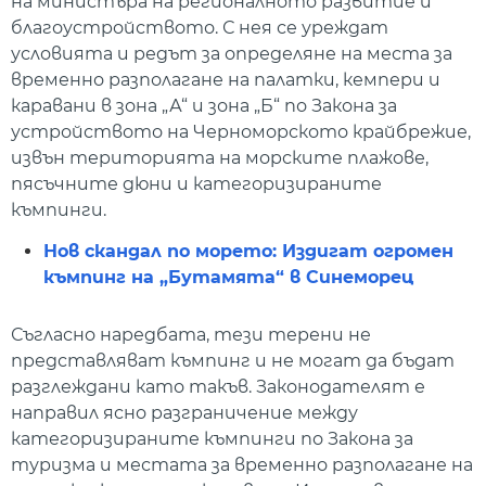
на министъра на регионалното развитие и
благоустройството. С нея се уреждат
условията и редът за определяне на места за
временно разполагане на палатки, кемпери и
каравани в зона „А“ и зона „Б“ по Закона за
устройството на Черноморското крайбрежие,
извън територията на морските плажове,
пясъчните дюни и категоризираните
къмпинги.
Нов скандал по морето: Издигат огромен
къмпинг на „Бутамята“ в Синеморец
Съгласно наредбата, тези терени не
представляват къмпинг и не могат да бъдат
разглеждани като такъв. Законодателят е
направил ясно разграничение между
категоризираните къмпинги по Закона за
туризма и местата за временно разполагане на