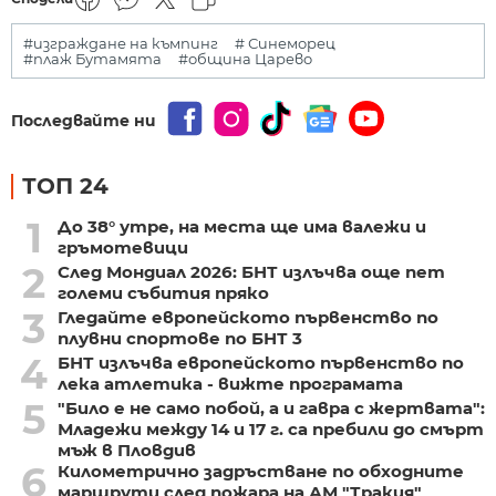
#изграждане на къмпинг
# Синеморец
#плаж Бутамята
#община Царево
Последвайте ни
ТОП 24
1
До 38° утре, на места ще има валежи и
гръмотевици
2
След Мондиал 2026: БНТ излъчва още пет
големи събития пряко
3
Гледайте европейското първенство по
плувни спортове по БНТ 3
4
БНТ излъчва европейското първенство по
лека атлетика - вижте програмата
5
"Било е не само побой, а и гавра с жертвата":
Младежи между 14 и 17 г. са пребили до смърт
мъж в Пловдив
6
Километрично задръстване по обходните
маршрути след пожара на АМ "Тракия"