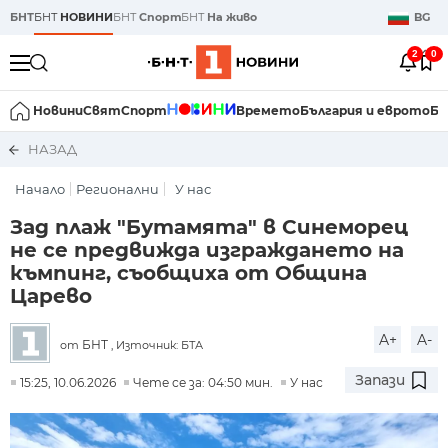
БНТ
БНТ
НОВИНИ
БНТ
Спорт
БНТ
На живо
BG
2
0
Новини
Свят
Спорт
Времето
България и еврото
Би
НАЗАД
Начало
Регионални
У нас
Зад плаж "Бутамята" в Синеморец
не се предвижда изграждането на
къмпинг, съобщиха от Община
Царево
A+
A-
БНТ
от
, Източник: БТА
Запази
15:25, 10.06.2026
Чете се за: 04:50 мин.
У нас