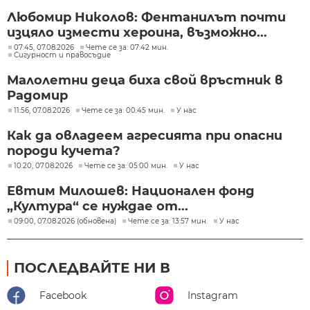
Любомир Николов: Фентанилът почти
изцяло измести хероина, възможно...
07:45, 07.08.2026
Чете се за: 07:42 мин.
Сигурност и правосъдие
Малолетни деца биха свой връстник в
Радомир
11:56, 07.08.2026
Чете се за: 00:45 мин.
У нас
Как да овладеем агресията при опасни
породи кучета?
10:20, 07.08.2026
Чете се за: 05:00 мин.
У нас
Евтим Милошев: Национален фонд
„Култура“ се нуждае от...
09:00, 07.08.2026 (обновена)
Чете се за: 13:57 мин.
У нас
ПОСЛЕДВАЙТЕ НИ В
Facebook
Instagram