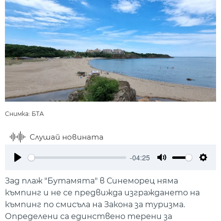
Снимка: БТА
Слушай новината
-04:25
Play
Mute
Setti
Зад плаж "Бутамята" в Синеморец няма
къмпинг и не се предвижда изграждането на
къмпинг по смисъла на Закона за туризма.
Определени са единствено терени за