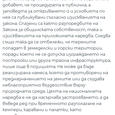
добавят, че процедурата е публична, а
заповедта за откриването й и условията по
нея са публикувани съгласно изискванията на
закона. Спазени са както разпоредбите на
Закона за общинската собственост, така и
изискванията на приложимата наредба. Следва
също така да се отбележи, че терените
попадат в земеделски и горски територии,
поради което не се допуска изграждането на
постройки или друга трайна инфраструктура,
пише още в позицията. Не може да бъде
реализирана намеса, която да противоречи на
предназначението на земите или да създава
неблагоприятно въздействие върху
природната среда. Целта на националната
наредба е не да насърчава застрояването, а да
въведе ред при временното разполагане на
кемпери, каравани и палатки, като