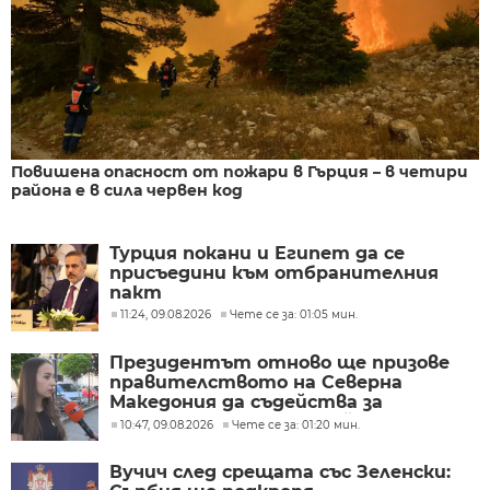
Повишена опасност от пожари в Гърция – в четири
района е в сила червен код
Турция покани и Египет да се
присъедини към отбранителния
пакт
11:24, 09.08.2026
Чете се за: 01:05 мин.
Президентът отново ще призове
правителството на Северна
Македония да съдейства за
лечението на Ива Михайлова
10:47, 09.08.2026
Чете се за: 01:20 мин.
Вучич след срещата със Зеленски: