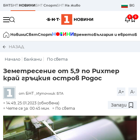
БНТ
БНТ
НОВИНИ
БНТ
Спорт
БНТ
На живо
BG
5
0
Новини
Свят
Спорт
Времето
България и еврото
Би
НАЗАД
Начало
Балкани
По света
Земетресение от 5,9 по Рихтер
край гръцкия остров Родос
A+
A-
БНТ
от
, Източник: БТА
14:49, 25.01.2023 (обновена)
Запази
Чете се за: 00:45 мин.
По света