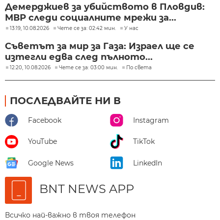
Демерджиев за убийството в Пловдив:
МВР следи социалните мрежи за...
13:19, 10.08.2026
Чете се за: 02:42 мин.
У нас
Съветът за мир за Газа: Израел ще се
изтегли едва след пълното...
12:20, 10.08.2026
Чете се за: 03:00 мин.
По света
ПОСЛЕДВАЙТЕ НИ В
Facebook
Instagram
YouTube
TikTok
Google News
LinkedIn
BNT NEWS APP
Всичко най-важно в твоя телефон