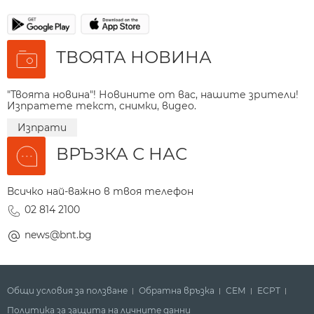
ТВОЯТА НОВИНА
"Твоята новина"! Новините от вас, нашите зрители!
Изпратете текст, снимки, видео.
Изпрати
ВРЪЗКА С НАС
Всичко най-важно в твоя телефон
02 814 2100
news@bnt.bg
Общи условия за ползване
Обратна връзка
СЕМ
ECPT
Политика за защита на личните данни