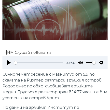
Слушай новината
-00:54
Play
Mute
Setti
Силно земетресение с магнитуд от 5,9 по
скалата на Рихтер разтърси гръцкия остров
Родос днес по обяд, съобщават гръцките
медии. Трусът е регистриран в 14:37 часа и е бил
усетен и на остров Крит.
По данни на гръцкия Институт по