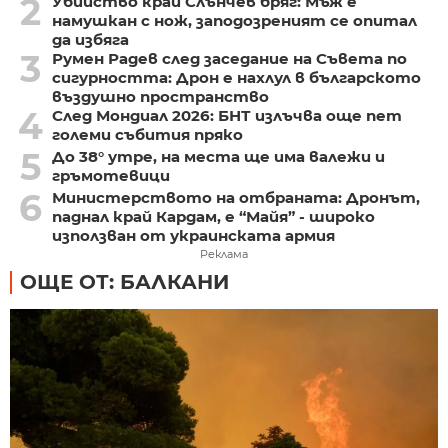
2
Убийство край Слънчев бряг: Мъж е
намушкан с нож, заподозреният се опитал
да избяга
3
Румен Радев след заседание на Съвета по
сигурността: Дрон е нахлул в българското
въздушно пространство
4
След Мондиал 2026: БНТ излъчва още пет
големи събития пряко
5
До 38° утре, на места ще има валежи и
гръмотевици
6
Министерството на отбраната: Дронът,
паднал край Кардам, е “Майя” - широко
използван от украинската армия
Реклама
ОЩЕ ОТ: БАЛКАНИ