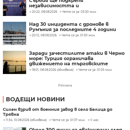
Сърбия ще подкрепя
независимостта и
териториалната цялост на
20:22, 08.08.2026
Чете се за: 03:30 мин.
Украйна
Над 30 инцидента с дронове в
Румъния за последните 4 години
20:12, 08.08.2026
Чете се за: 01:30 мин.
Заради зачестилите атаки в Черно
море: Турция ограничава
движението на търговските
кораби
18:01, 08.08.2026 (обновена)
Чете се за: 01:05 мин.
Реклама
ВОДЕЩИ НОВИНИ
Силен взрив от военния завод в село Белица до
Трявна
11:34, 10.08.2026 (обновена)
Чете се за: 01:37 мин.
У нас
Около 300 души са евакуирани след