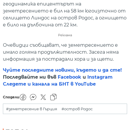
геодинамика епицентърът на
земетресението е бил на 58 км югоизточно от
селището Линдос на остров Родос, а огнището
е било на дълбочина от 22 км.
Реклама
Очевидци съобщават, че земетресението е
имало голяма продължителност. Засега няма
информация за пострадали хора и за щети.
Чуйте последните новини, където и да сте!
Последвайте ни във
Facebook
и
Instagram
Следете и канала на БНТ в YouTube
Сподели
#земетресение в Гърция
#остров Родос