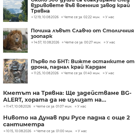
взривовете във военния завод край
Трявна
12:19, 10.08.2026
Чете се за: 02:22 мин.
У нас
Почина лъвът Славчо от Столичния
зоопарк
14:57, 10.08.2026
Чете се за: 00:27 мин.
У нас
Първо по БНТ: Вижте останките от
дрона, паднал край Кардам
11:25, 10.08.2026
Чете се за: 01:40 мин.
У нас
Кметът на Трявна: Ще задействаме BG-
ALERT, хората да не излизат на...
11:47, 10.08.2026
Чете се за: 01:07 мин.
У нас
Нивото на Дунав при Русе падна с още 2
сантиметра
10:15, 10.08.2026
Чете се за: 01:00 мин.
У нас