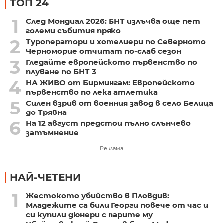
ТОП 24
1
След Мондиал 2026: БНТ излъчва още пет
големи събития пряко
2
Туроператори и хотелиери по Северното
Черноморие отчитат по-слаб сезон
3
Гледайте европейското първенство по
плуване по БНТ 3
4
НА ЖИВО от Бирмингам: Европейското
първенство по лека атлетика
5
Силен взрив от военния завод в село Белица
до Трявна
6
На 12 август предстои пълно слънчево
затъмнение
Реклама
НАЙ-ЧЕТЕНИ
1
Жестокото убийство в Пловдив:
Младежите са били Георги повече от час и
си купили дюнери с парите му