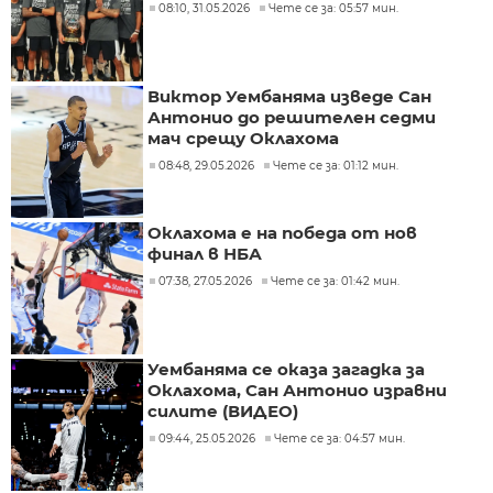
08:10, 31.05.2026
Чете се за: 05:57 мин.
Виктор Уембаняма изведе Сан
Антонио до решителен седми
мач срещу Оклахома
08:48, 29.05.2026
Чете се за: 01:12 мин.
Оклахома е на победа от нов
финал в НБА
07:38, 27.05.2026
Чете се за: 01:42 мин.
Уембаняма се оказа загадка за
Оклахома, Сан Антонио изравни
силите (ВИДЕО)
09:44, 25.05.2026
Чете се за: 04:57 мин.