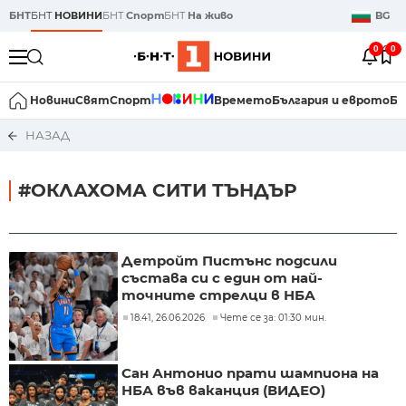
БНТ
БНТ
НОВИНИ
БНТ
Спорт
БНТ
На живо
BG
0
0
Новини
Свят
Спорт
Времето
България и еврото
Би
НАЗАД
#ОКЛАХОМА СИТИ ТЪНДЪР
Детройт Пистънс подсили
състава си с един от най-
точните стрелци в НБА
18:41, 26.06.2026
Чете се за: 01:30 мин.
Сан Антонио прати шампиона на
НБА във ваканция (ВИДЕО)