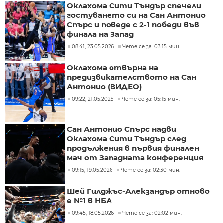
Оклахома Сити Тъндър спечели
гостуването си на Сан Антонио
Спърс и поведе с 2-1 победи във
финала на Запад
08:41, 23.05.2026
Чете се за: 03:15 мин.
Оклахома отвърна на
предизвикателството на Сан
Антонио (ВИДЕО)
09:22, 21.05.2026
Чете се за: 05:15 мин.
Сан Антонио Спърс надви
Оклахома Сити Тъндър след
продължения в първия финален
мач от Западната конференция
09:15, 19.05.2026
Чете се за: 02:30 мин.
Шей Гилджъс-Алекзандър отново
е №1 в НБА
09:45, 18.05.2026
Чете се за: 02:02 мин.