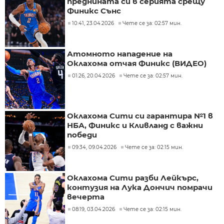
преднината си в серията срещу
Финикс Сънс
10:41, 23.04.2026
Чете се за: 02:57 мин.
Атомното нападение на
Оклахома отчая Финикс (ВИДЕО)
01:26, 20.04.2026
Чете се за: 02:57 мин.
Оклахома Сити си гарантира №1 в
НБА, Финикс и Кливланд с важни
победи
09:34, 09.04.2026
Чете се за: 02:15 мин.
Оклахома Сити разби Лейкърс,
контузия на Лука Дончич помрачи
вечерта
08:19, 03.04.2026
Чете се за: 02:15 мин.