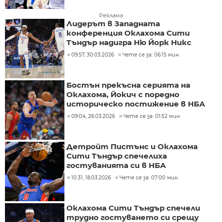
Реклама
Лидерът в Западната
конференция Оклахома Сити
Тъндър надигра Ню Йорк Никс
09:57, 30.03.2026
Чете се за: 06:15 мин.
Бостън прекъсна серията на
Оклахома, Йокич с поредно
историческо постижение в НБА
09:04, 26.03.2026
Чете се за: 01:52 мин.
Детройт Пистънс и Оклахома
Сити Тъндър спечелиха
гостуванията си в НБА
10:31, 18.03.2026
Чете се за: 07:00 мин.
Оклахома Сити Тъндър спечели
трудно гостуването си срещу