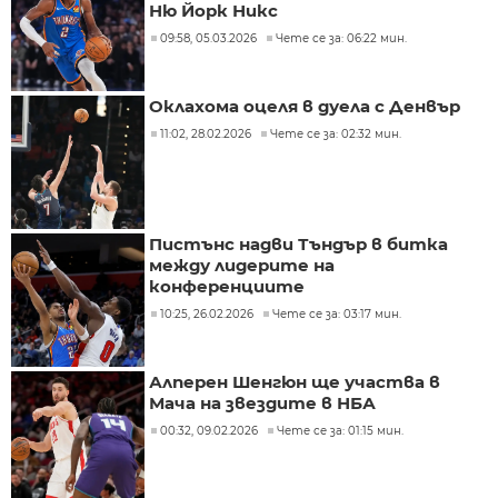
Ню Йорк Никс
09:58, 05.03.2026
Чете се за: 06:22 мин.
Оклахома оцеля в дуела с Денвър
11:02, 28.02.2026
Чете се за: 02:32 мин.
Пистънс надви Тъндър в битка
между лидерите на
конференциите
10:25, 26.02.2026
Чете се за: 03:17 мин.
Алперен Шенгюн ще участва в
Мача на звездите в НБА
00:32, 09.02.2026
Чете се за: 01:15 мин.