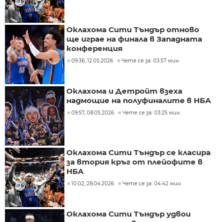
Оклахома Сити Тъндър отново
ще играе на финала в Западната
конференция
09:36, 12.05.2026
Чете се за: 03:57 мин.
Оклахома и Детройт взеха
надмощие на полуфиналите в НБА
09:57, 08.05.2026
Чете се за: 03:25 мин.
Оклахома Сити Тъндър се класира
за втория кръг от плейофите в
НБА
10:02, 28.04.2026
Чете се за: 04:42 мин.
Оклахома Сити Тъндър удвои