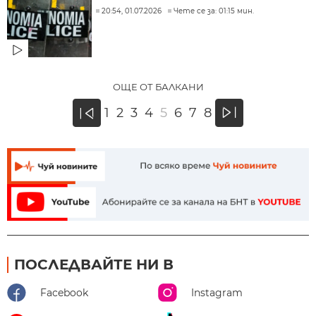
20:54, 01.07.2026
Чете се за: 01:15 мин.
ОЩЕ ОТ БАЛКАНИ
»
1
2
3
4
5
6
7
8
«
ПОСЛЕДВАЙТЕ НИ В
Facebook
Instagram