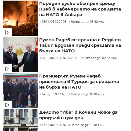
Пореден руски обстрел срещу
Киев в навечерието на срещата
на НАТО в Анкара
18:01, 06.07.2026
Чете се за: 03:42 мин.
Румен Радев се срещна с Реджеп
Тайип Ердоган преди срещата на
върха на НАТО
15:21, 06.07.2026
7045
Чете се за: 02:22 мин.
Премиерът Румен Радев
пристигна в Турция за срещата
на върха на НАТО
14:37, 06.07.2026
Чете се за: 01:10 мин.
Делото "Ива" в Кочани може да
продължи цял ден
12:19, 06.07.2026
Чете се за: 02:10 мин.