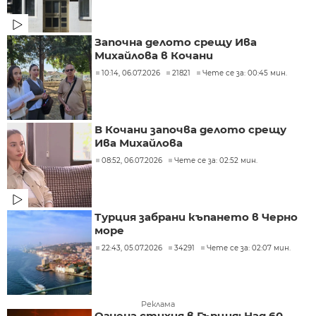
Започна делото срещу Ива
Михайлова в Кочани
10:14, 06.07.2026
21821
Чете се за: 00:45 мин.
В Кочани започва делото срещу
Ива Михайлова
08:52, 06.07.2026
Чете се за: 02:52 мин.
Турция забрани къпането в Черно
море
22:43, 05.07.2026
34291
Чете се за: 02:07 мин.
Реклама
Огнена стихия в Гърция: Над 60