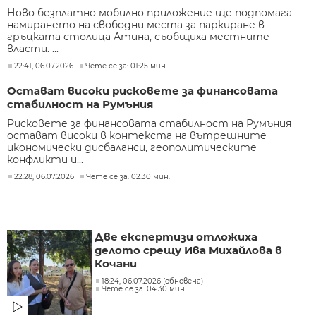
Ново безплатно мобилно приложение ще подпомага
намирането на свободни места за паркиране в
гръцката столица Атина, съобщиха местните
власти. ...
22:41, 06.07.2026
Чете се за: 01:25 мин.
Остават високи рисковете за финансовата
стабилност на Румъния
Рисковете за финансовата стабилност на Румъния
остават високи в контекста на вътрешните
икономически дисбаланси, геополитическите
конфликти и...
22:28, 06.07.2026
Чете се за: 02:30 мин.
Две експертизи отложиха
делото срещу Ива Михайлова в
Кочани
18:24, 06.07.2026 (обновена)
Чете се за: 04:30 мин.