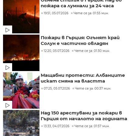
пожара са лумнали за 24 часа
19:51, 05.07.2026
Чете се за: 01:55 мин.
Пожари в Гърция: Огънят край
Солун е частично овладян
12:20, 05.07.2026
Чете се за: 01:30 мин.
Мащабни протести: Албанците
искат смяна на властта
07:25, 05.07.2026
Чете се за: 00:37 мин.
Над 150 арестувани за пожари в
Гърция от началото на годината
13:33, 04.07.2026
Чете се за: 01:57 мин.