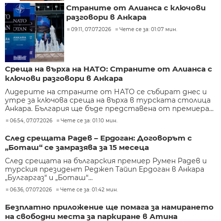
Страните от Алианса с ключови
разговори в Анкара
09:11, 07.07.2026
Чете се за: 01:07 мин.
Среща на върха на НАТО: Страните от Алианса с
ключови разговори в Анкара
Лидерите на страните от НАТО се събират днес и
утре за ключова среща на върха в турската столица
Анкара. България ще бъде представена от премиера...
06:54, 07.07.2026
Чете се за: 01:10 мин.
След срещата Радев – Ердоган: Договорът с
„Боташ“ се замразява за 15 месеца
След срещата на българския премиер Румен Радев и
турския президент Реджеп Тайип Ердоган в Анкара
„Булгаргаз“ и „Боташ“...
06:36, 07.07.2026
Чете се за: 01:42 мин.
Безплатно приложение ще помага за намирането
на свободни места за паркиране в Атина