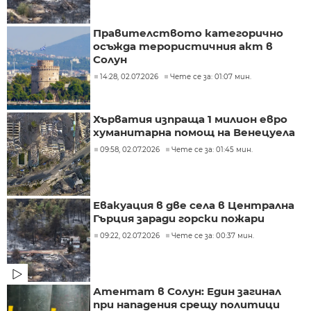
Правителството категорично
осъжда терористичния акт в
Солун
14:28, 02.07.2026
Чете се за: 01:07 мин.
Хърватия изпраща 1 милион евро
хуманитарна помощ на Венецуела
09:58, 02.07.2026
Чете се за: 01:45 мин.
Евакуация в две села в Централна
Гърция заради горски пожари
09:22, 02.07.2026
Чете се за: 00:37 мин.
Атентат в Солун: Един загинал
при нападения срещу политици