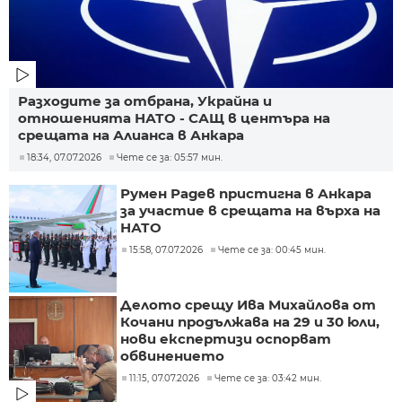
Разходите за отбрана, Украйна и
отношенията НАТО - САЩ в центъра на
срещата на Алианса в Анкара
18:34, 07.07.2026
Чете се за: 05:57 мин.
Румен Радев пристигна в Анкара
за участие в срещата на върха на
НАТО
15:58, 07.07.2026
Чете се за: 00:45 мин.
Делото срещу Ива Михайлова от
Кочани продължава на 29 и 30 юли,
нови експертизи оспорват
обвинението
11:15, 07.07.2026
Чете се за: 03:42 мин.