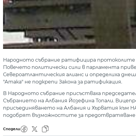
Народното събрание ратифицира протоколите з
Повечето политически сили в парламента прив
Североатлантическия алианс и определиха днеш
"Атака" не подкрепи Закона за ратификация.
В Народното събрание присъстваха председател
Събранието на Албания Йозефина Топали. Вицепр
присъединяването на Албания и Хърватия към Н
подобрят възможностите за предотвратяване на
Сподели