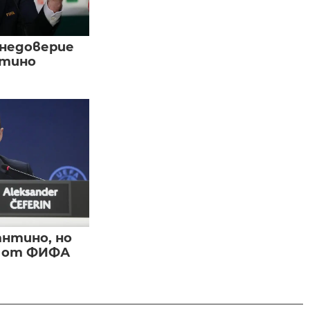
 недоверие
нтино
нтино, но
и от ФИФА