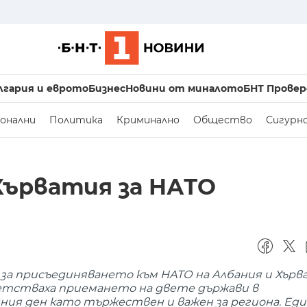
лгария и еврото
Бизнес
Новини от миналото
БНТ Провер
онални
Политика
Криминално
Общество
Сигурн
Хърватия за НАТО
а присъединяването към НАТО на Албания и Хърв
етстваха приемането на двете държави в
ния ден като тържествен и важен за региона. Ед