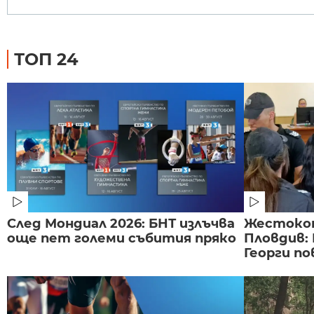
ТОП 24
След Мондиал 2026: БНТ излъчва
Жестоко
още пет големи събития пряко
Пловдив:
Георги по