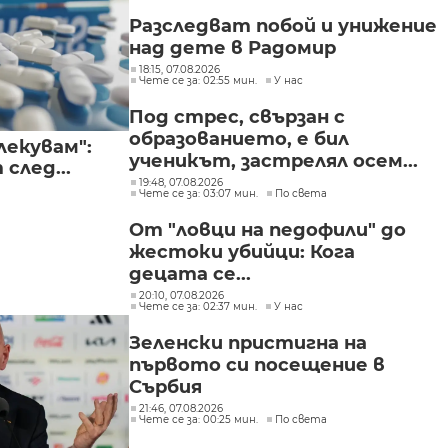
Разследват побой и унижение
над дете в Радомир
18:15, 07.08.2026
Чете се за: 02:55 мин.
У нас
Под стрес, свързан с
образованието, е бил
лекувам":
ученикът, застрелял осем...
след...
19:48, 07.08.2026
Чете се за: 03:07 мин.
По света
От "ловци на педофили" до
жестоки убийци: Кога
децата се...
20:10, 07.08.2026
Чете се за: 02:37 мин.
У нас
Зеленски пристигна на
първото си посещение в
Сърбия
21:46, 07.08.2026
Чете се за: 00:25 мин.
По света