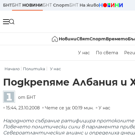
БНТ
БНТ
НОВИНИ
БНТ
Спорт
БНТ
На живо
Новини
Свят
Спорт
Времето
Бъ
У нас
По света
Реги
Начало
Политика
У нас
Подкрепяме Албания и 
от БНТ
15:44, 23.10.2008
Чете се за: 00:19 мин.
У нас
Народното събрание ратифицира протоколите з
Повечето политически сили в парламента прив
Североатлантическия алианс и определиха днеш