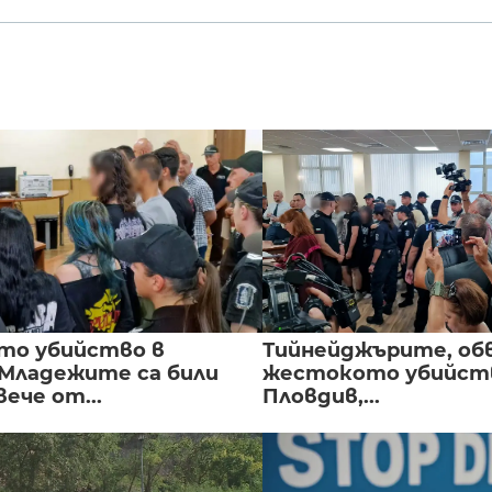
то убийство в
Тийнейджърите, об
 Младежите са били
жестокото убийств
вече от...
Пловдив,...