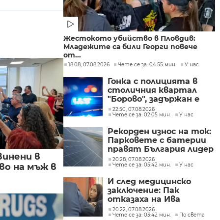
Жестокото убийство в Пловдив:
Младежите са били Георги повече
от...
18:08, 07.08.2026
Чете се за: 04:55 мин.
У нас
Гонка с полицията в
столичния квартал
"Борово", задържан е
мъж, у когото са
22:50, 07.08.2026
Чете се за: 02:05 мин.
У нас
намерени 460 000 евро
Рекорден износ на ток:
Парковете с батерии
правят България лидер
винени в
на пазара
20:28, 07.08.2026
о на мъж в
Чете се за: 05:42 мин.
У нас
И след медицинско
заключение: Пак
отказаха на Ива
Михайлова да се лекува
20:22, 07.08.2026
Чете се за: 03:42 мин.
По света
в България