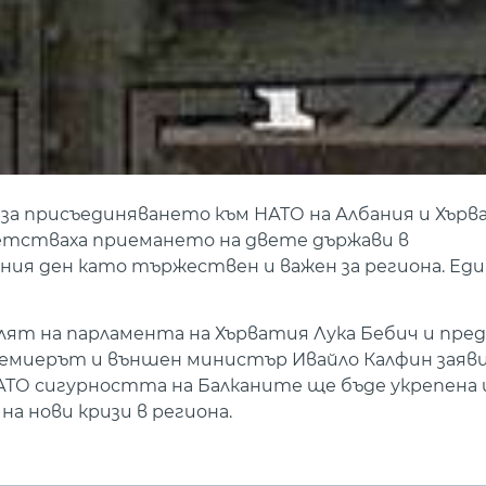
а присъединяването към НАТО на Албания и Хърв
етстваха приемането на двете държави в
ния ден като тържествен и важен за региона. Ед
ят на парламента на Хърватия Лука Бебич и пре
емиерът и външен министър Ивайло Калфин заяви,
АТО сигурността на Балканите ще бъде укрепена 
 нови кризи в региона.