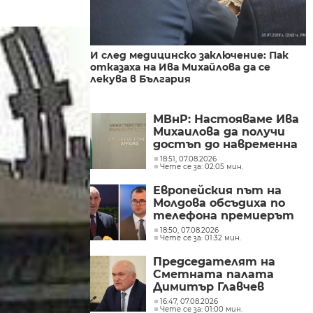
И след медицинско заключение: Пак
отказаха на Ива Михайлова да се
лекува в България
МВнР: Настояваме Ива
Михаилова да получи
достъп до навременна
и адекватна
18:51, 07.08.2026
Чете се за: 02:05 мин.
медицинска грижа
Европейския път на
Молдова обсъдиха по
телефона премиерът
Радев и молдовският
18:50, 07.08.2026
Чете се за: 01:32 мин.
му колега Тофан
Председателят на
Сметната палата
Димитър Главчев
проверява служебния
16:47, 07.08.2026
Чете се за: 01:00 мин.
премиер Димитър