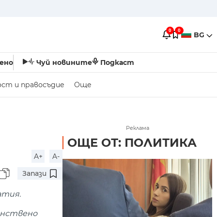
0
0
BG
ено
Чуй новините
Подкаст
ост и правосъдие
Още
Реклама
ОЩЕ ОТ: ПОЛИТИКА
A+
A-
Запази
атия.
инствено