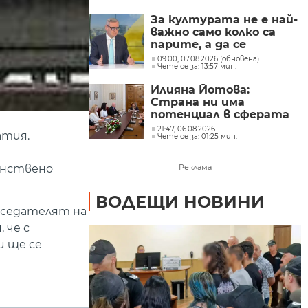
Главчев?
За културата не е най-
важно само колко са
парите, а да се
изплащат навреме,
09:00, 07.08.2026 (обновена)
Чете се за: 13:57 мин.
заяви министър Евтим
Милошев
Илияна Йотова:
Страна ни има
потенциал в сферата
на изкуствения
21:47, 06.08.2026
атия.
Чете се за: 01:25 мин.
интелект и бизнесът
забелязва тези
перспективи
инствено
Реклама
ВОДЕЩИ НОВИНИ
дседателят на
 че с
и ще се