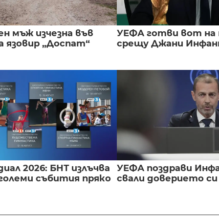
ен мъж изчезна във
УЕФА готви вот на
а язовир „Доспат“
срещу Джани Инфа
иал 2026: БНТ излъчва
УЕФА поздрави Инфа
големи събития пряко
свали доверието с