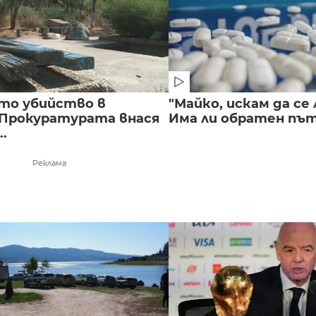
то убийство в
"Майко, искам да се 
 Прокуратурата внася
Има ли обратен път 
..
Реклама