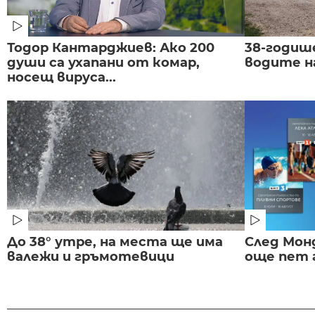
Тодор Кантарджиев: Ако 200
38-годиш
души са ухапани от комар,
водите н
носещ вируса...
До 38° утре, на места ще има
След Монд
валежи и гръмотевици
още пет 