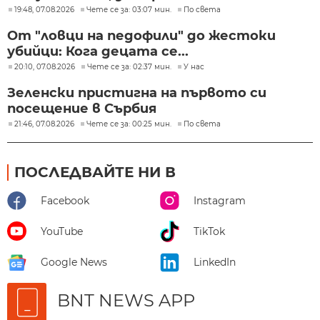
19:48, 07.08.2026
Чете се за: 03:07 мин.
По света
От "ловци на педофили" до жестоки
убийци: Кога децата се...
20:10, 07.08.2026
Чете се за: 02:37 мин.
У нас
Зеленски пристигна на първото си
посещение в Сърбия
21:46, 07.08.2026
Чете се за: 00:25 мин.
По света
ПОСЛЕДВАЙТЕ НИ В
Facebook
Instagram
YouTube
TikTok
Google News
LinkedIn
BNT NEWS APP