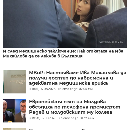
И след медицинско заключение: Пак отказаха на Ива
Михайлова да се лекува в България
МВнР: Настояваме Ива Михаилова да
получи достъп до навременна и
адекватна медицинска грижа
18:51, 07.08.2026
Чете се за: 02:05 мин.
Европейския път на Молдова
обсъдиха по телефона премиерът
Радев и молдовският му колега
Тофан
18:50, 07.08.2026
Чете се за: 01:32 мин.