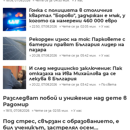
18:08, 07.08.2026
Чете се за: 04:55 мин.
У нас
Гонка с полицията в столичния
квартал "Борово", задържан е мъж, у
когото са намерени 460 000 евро
22:50, 07.08.2026
Чете се за: 02:05 мин.
У нас
Рекорден износ на ток: Парковете с
батерии правят България лидер на
пазара
20:28, 07.08.2026
Чете се за: 05:42 мин.
У нас
И след медицинско заключение: Пак
отказаха на Ива Михайлова да се
лекува в България
20:22, 07.08.2026
Чете се за: 03:42 мин.
По света
Разследват побой и унижение над дете в
Радомир
18:15, 07.08.2026
Чете се за: 02:55 мин.
У нас
Под стрес, свързан с образованието, е
бил ученикът, застрелял осем...