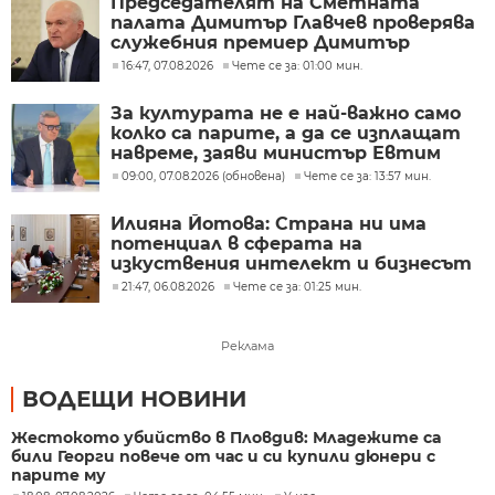
Председателят на Сметната
палата Димитър Главчев проверява
служебния премиер Димитър
Главчев?
16:47, 07.08.2026
Чете се за: 01:00 мин.
За културата не е най-важно само
колко са парите, а да се изплащат
навреме, заяви министър Евтим
Милошев
09:00, 07.08.2026 (обновена)
Чете се за: 13:57 мин.
Илияна Йотова: Страна ни има
потенциал в сферата на
изкуствения интелект и бизнесът
забелязва тези перспективи
21:47, 06.08.2026
Чете се за: 01:25 мин.
Реклама
ВОДЕЩИ НОВИНИ
Жестокото убийство в Пловдив: Младежите са
били Георги повече от час и си купили дюнери с
парите му