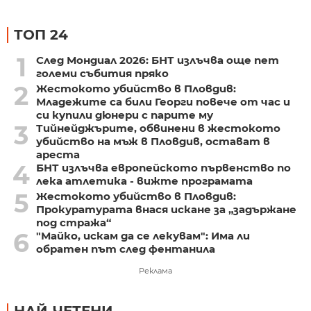
ТОП 24
1
След Мондиал 2026: БНТ излъчва още пет
големи събития пряко
2
Жестокото убийство в Пловдив:
Младежите са били Георги повече от час и
си купили дюнери с парите му
3
Тийнейджърите, обвинени в жестокото
убийство на мъж в Пловдив, остават в
ареста
4
БНТ излъчва европейското първенство по
лека атлетика - вижте програмата
5
Жестокото убийство в Пловдив:
Прокуратурата внася искане за „задържане
под стража“
6
"Майко, искам да се лекувам": Има ли
обратен път след фентанила
Реклама
НАЙ-ЧЕТЕНИ