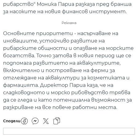
рибарство" Моника Париа разказа пред бранша
за насоките на новия финансов инструмент.
Реклама
Основните приоритети - насърчаване на
иновациите, устойчиво развитие на
рибарските общности и опазване на морските
богатства. Точно затова в новия период ще се
подпомага развитието на аквакултурите,
включително и построяване на ферми за
отглеждане на аквакултури за козметиката и
фармацията. Директор Париа каза, че на
сладководното и морско рибовъдство трябва
да се гледа и като потенциална възможност за
разкриване на все повече работни места.
Сподели