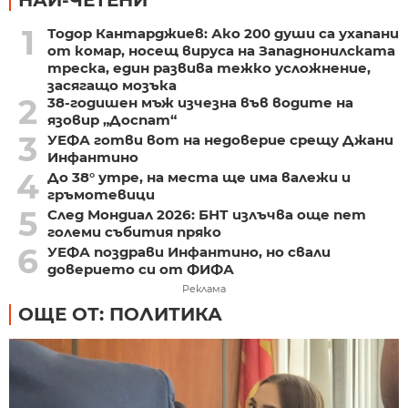
1
Тодор Кантарджиев: Ако 200 души са ухапани
от комар, носещ вируса на Западнонилската
треска, един развива тежко усложнение,
засягащо мозъка
2
38-годишен мъж изчезна във водите на
язовир „Доспат“
3
УЕФА готви вот на недоверие срещу Джани
Инфантино
4
До 38° утре, на места ще има валежи и
гръмотевици
5
След Мондиал 2026: БНТ излъчва още пет
големи събития пряко
6
УЕФА поздрави Инфантино, но свали
доверието си от ФИФА
Реклама
ОЩЕ ОТ: ПОЛИТИКА