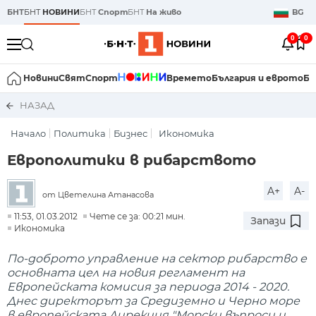
БНТ
БНТ
НОВИНИ
БНТ
Спорт
БНТ
На живо
BG
0
0
Новини
Свят
Спорт
Времето
България и еврото
Би
НАЗАД
Начало
Политика
Бизнес
Икономика
Европолитики в рибарството
A+
A-
от Цветелина Атанасова
11:53, 01.03.2012
Чете се за: 00:21 мин.
Запази
Икономика
По-доброто управление на сектор рибарство е
основната цел на новия регламент на
Европейската комисия за периода 2014 - 2020.
Днес директорът за Средиземно и Черно море
в европейската Дирекция "Морски въпроси и