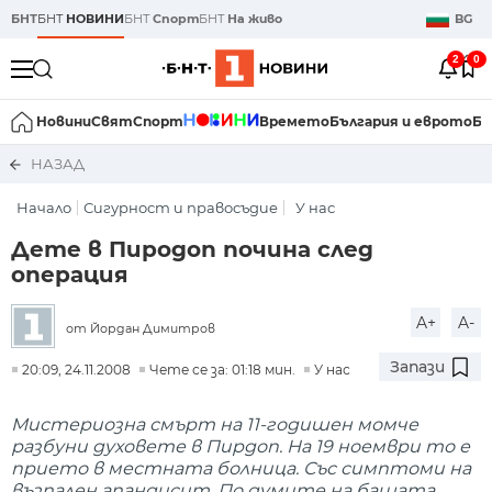
БНТ
БНТ
НОВИНИ
БНТ
Спорт
БНТ
На живо
BG
2
0
Новини
Свят
Спорт
Времето
България и еврото
Би
НАЗАД
Начало
Сигурност и правосъдие
У нас
Дете в Пиродоп почина след
операция
A+
A-
от Йордан Димитров
Запази
20:09, 24.11.2008
Чете се за: 01:18 мин.
У нас
Мистериозна смърт на 11-годишен момче
разбуни духовете в Пирдоп. На 19 ноември то е
прието в местната болница. Със симптоми на
възпален апандисит. По думите на бащата