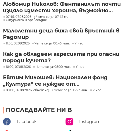
Любомир Николов: Фентанилът почти
изцяло измести хероина, възможно...
07:45, 07.08.2026
Чете се за: 07:42 мин.
Сигурност и правосъдие
Малолетни деца биха свой връстник в
Радомир
11:56, 07.08.2026
Чете се за: 00:45 мин.
У нас
Как да овладеем агресията при опасни
породи кучета?
10:20, 07.08.2026
Чете се за: 05:00 мин.
У нас
Евтим Милошев: Национален фонд
„Култура“ се нуждае от...
09:00, 07.08.2026 (обновена)
Чете се за: 13:57 мин.
У нас
ПОСЛЕДВАЙТЕ НИ В
Facebook
Instagram