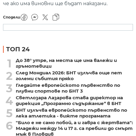
че ако има виновни ще бъдат наказани.
Сподели
ТОП 24
1
До 38° утре, на места ще има валежи и
гръмотевици
2
След Мондиал 2026: БНТ излъчва още пет
големи събития пряко
3
Гледайте европейското първенство по
плувни спортове по БНТ 3
4
Светлозара Лазарова става директор на
дирекция „Програмно съдържание“ в БНТ
5
БНТ излъчва европейското първенство по
лека атлетика - вижте програмата
6
"Било е не само побой, а и гавра с жертвата":
Младежи между 14 и 17 г. са пребили до смърт
мъж в Пловдив