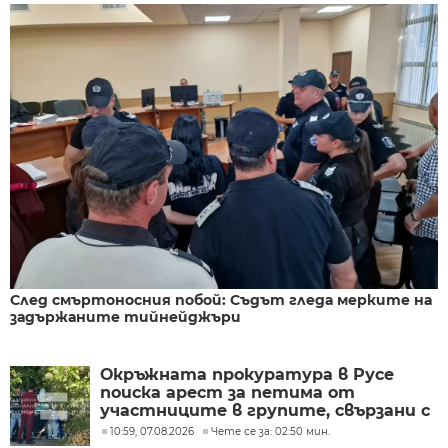
След смъртоносния побой: Съдът гледа мерките на
задържаните тийнейджъри
Окръжната прокуратура в Русе
поиска арест за петима от
участниците в групите, свързани с
разбитата лаборатория за
10:59, 07.08.2026
Чете се за: 02:50 мин.
фентанил