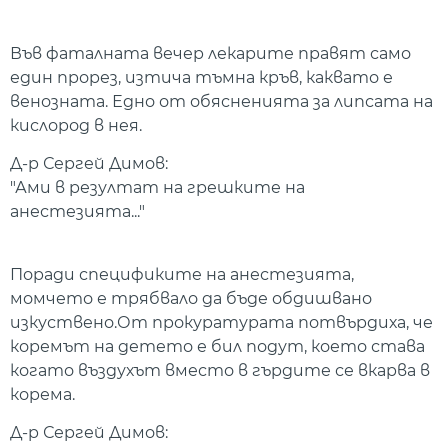
Във фаталната вечер лекарите правят само
един прорез, изтича тъмна кръв, каквато е
венозната. Едно от обясненията за липсата на
кислород в нея.
Д-р Сергей Димов:
"Ами в резултат на грешките на
анестезията..."
Поради спецификите на анестезията,
момчето е трябвало да бъде обдишвано
изкуствено.От прокуратурата потвърдиха, че
коремът на детето е бил подут, което става
когато въздухът вместо в гърдите се вкарва в
корема.
Д-р Сергей Димов: