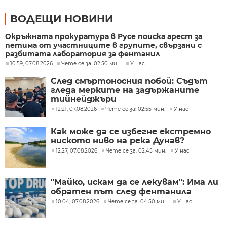
ВОДЕЩИ НОВИНИ
Окръжната прокуратура в Русе поиска арест за
петима от участниците в групите, свързани с
разбитата лаборатория за фентанил
10:59, 07.08.2026
Чете се за: 02:50 мин.
У нас
След смъртоносния побой: Съдът
гледа мерките на задържаните
тийнейджъри
12:21, 07.08.2026
Чете се за: 02:55 мин.
У нас
Как може да се избегне екстремно
ниското ниво на река Дунав?
12:27, 07.08.2026
Чете се за: 02:45 мин.
У нас
"Майко, искам да се лекувам": Има ли
обратен път след фентанила
10:04, 07.08.2026
Чете се за: 04:50 мин.
У нас