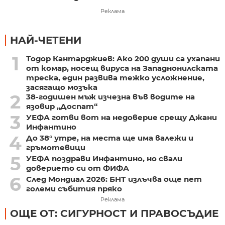
Реклама
НАЙ-ЧЕТЕНИ
1
Тодор Кантарджиев: Ако 200 души са ухапани
от комар, носещ вируса на Западнонилската
треска, един развива тежко усложнение,
засягащо мозъка
2
38-годишен мъж изчезна във водите на
язовир „Доспат“
3
УЕФА готви вот на недоверие срещу Джани
Инфантино
4
До 38° утре, на места ще има валежи и
гръмотевици
5
УЕФА поздрави Инфантино, но свали
доверието си от ФИФА
6
След Мондиал 2026: БНТ излъчва още пет
големи събития пряко
Реклама
ОЩЕ ОТ: СИГУРНОСТ И ПРАВОСЪДИЕ