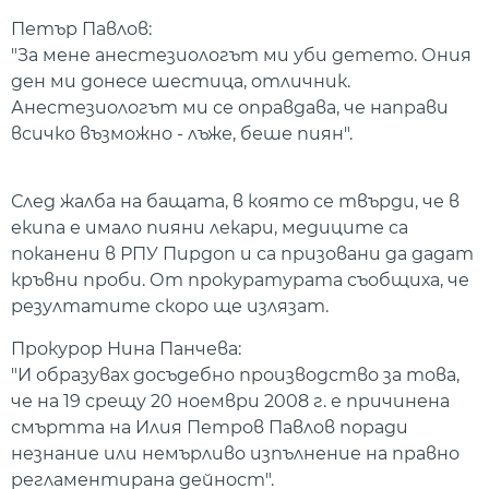
Петър Павлов:
"За мене анестезиологът ми уби детето. Ония
ден ми донесе шестица, отличник.
Анестезиологът ми се оправдава, че направи
всичко възможно - лъже, беше пиян".
След жалба на бащата, в която се твърди, че в
екипа е имало пияни лекари, медиците са
поканени в РПУ Пирдоп и са призовани да дадат
кръвни проби. От прокуратурата съобщиха, че
резултатите скоро ще излязат.
Прокурор Нина Панчева:
"И образувах досъдебно производство за това,
че на 19 срещу 20 ноември 2008 г. е причинена
смъртта на Илия Петров Павлов поради
незнание или немърливо изпълнение на правно
регламентирана дейност".