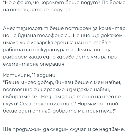
"Но е факт, че коремът беше подут? По време
на операцията се поду, да!"
Анестезиологът беше потърсен за коментар,
но не вдигна телефона си. Не ние ще докажем
имало ли е лекарска грешка или не, това е
работа на прокуратурата. Целта ни е да
разберем защо едно здраво дете умира при
елементарна операция.
Истилиян, 11 години:
"Беше много добър, винаги беше с мен навън,
постоянно си играехме, излизахме навън,
събирахме се... Не знам защо точно на него се
случи! Сега трудно ли ти е? Нормално - той
беше един от най-добрите ми приятели!"
Ще продължим да следим случая и се надяваме,