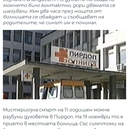
момчето било контактно, дори двамата се
шегували. Към два часа през нощта от
болницата се обаждат и съобщават на
родителите, че синът им е починал.
Мистериозна смърт на 11-годишен момче
разбуни духовете в Пирдоп. На 19 ноември то е
прието в местната болница. Със симптоми на