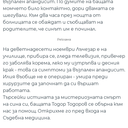
възпален апандисит. По думите на бащата
момчето било контактно, дори двамата се
шегували. Към два часа през нощта от
болницата се обаждат и съобщават на
родителите, че синът им е починал.
Реклама
На деветнадесети ноември Лъчезар е на
училище, прибира се, гледа телевизия, привечер
го заболява корема, леко му изтръпва и десния
крак - това са симптоми за възпален апандисит.
Илия въобще не е опериран - умира преди
хирурзите да започнат да си вършат
работата.
Търсейки истината за мистериозната смърт
на сина си, бащата Тодор Тодоров се обърна към
нас за помощ. Открихме го пред входа на
Съдебна медицина.