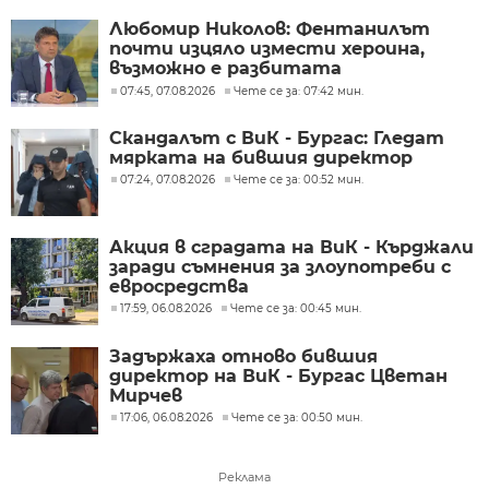
Любомир Николов: Фентанилът
почти изцяло измести хероина,
възможно е разбитата
лаборатория да е единствената у
07:45, 07.08.2026
Чете се за: 07:42 мин.
нас
Скандалът с ВиК - Бургас: Гледат
мярката на бившия директор
07:24, 07.08.2026
Чете се за: 00:52 мин.
Акция в сградата на ВиК - Кърджали
заради съмнения за злоупотреби с
евросредства
17:59, 06.08.2026
Чете се за: 00:45 мин.
Задържаха отново бившия
директор на ВиК - Бургас Цветан
Мирчев
17:06, 06.08.2026
Чете се за: 00:50 мин.
Реклама