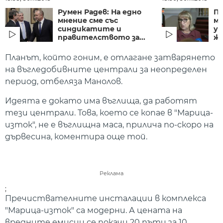
Румен Радев: На едно
П
мнение сме със
м
синдикатите и
ус
правителството за...
жи
Планът, който гоним, е отлагане затварянето
на въгледобивните централи за неопределен
период, отбеляза Манолов.
Идеята е докато има въглища, да работят
тези централи. Това, което се копае в "Марица-
изток", не е въглищна маса, прилича по-скоро на
дървесина, коментира още той.
Реклама
;
Пречиствателните инсталации в комплекса
"Марица-изток" са модерни. А цената на
вредните емисии се покачи 20 пъти за 10