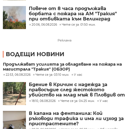
Повече от 8 часа продължава
борбата с пожара на АМ "Тракия"
при отбивката към Велинград
20:06, 06.08.2026
Чете се за: 01:50 мин.
Реклама
ВОДЕЩИ НОВИНИ
Продължават усилията за овладяване на пожара на
магистрала "Тракия" (ОБЗОР)
22:53, 06.08.2026
Чете се за: 03:10 мин.
У нас
Бдение в Кричим с надежда за
правосъдие след жестокото
убийство на млад мъж в Пловдив от
тийнейджъри
18:10, 06.08.2026
Чете се за: 04:25 мин.
У нас
В капана на фентанила: Кой
ръководи трафика и има ли изход за
пристрастените?