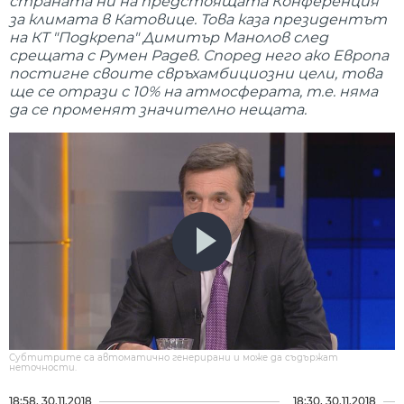
страната ни на предстоящата Конференция
за климата в Катовице. Това каза президентът
на КТ "Подкрепа" Димитър Манолов след
срещата с Румен Радев. Според него ако Европа
постигне своите свръхамбициозни цели, това
ще се отрази с 10% на атмосферата, т.е. няма
да се променят значително нещата.
Субтитрите са автоматично генерирани и може да съдържат
неточности.
18:58, 30.11.2018
18:30, 30.11.2018