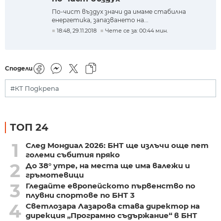
По-чист въздух значи да имаме стабилна
енергетика, запазването на...
18:48, 29.11.2018
Чете се за: 00:44 мин.
Сподели
#КТ Подкрепа
ТОП 24
1
След Мондиал 2026: БНТ ще излъчи още пет
големи събития пряко
2
До 38° утре, на места ще има валежи и
гръмотевици
3
Гледайте европейското първенство по
плувни спортове по БНТ 3
4
Светлозара Лазарова става директор на
дирекция „Програмно съдържание“ в БНТ