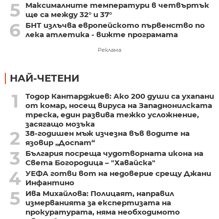
5
Максималните температури в четвъртък
ще са между 32° и 37°
6
БНТ излъчва европейското първенство по
лека атлетика - вижте програмата
Реклама
НАЙ-ЧЕТЕНИ
1
Тодор Кантарджиев: Ако 200 души са ухапани
от комар, носещ вируса на Западнонилската
треска, един развива тежко усложнение,
засягащо мозъка
2
38-годишен мъж изчезна във водите на
язовир „Доспат“
3
България посреща чудотворната икона на
Света Богородица – "Хавайска"
4
УЕФА готви вот на недоверие срещу Джани
Инфантино
5
Ива Михайлова: Полицаят, направил
измерванията за експертизата на
прокуратурата, няма необходимото