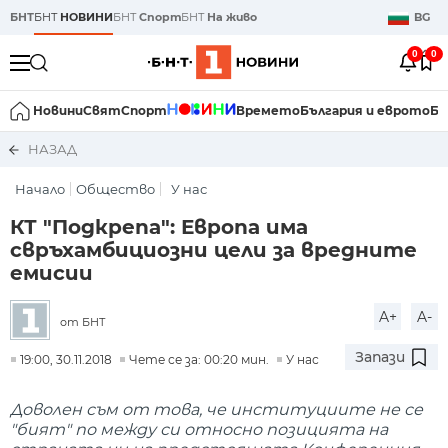
БНТ
БНТ
НОВИНИ
БНТ
Спорт
БНТ
На живо
BG
0
0
Новини
Свят
Спорт
Времето
България и еврото
Би
НАЗАД
Начало
Общество
У нас
КТ "Подкрепа": Европа има
свръхамбициозни цели за вредните
емисии
A+
A-
от БНТ
Запази
19:00, 30.11.2018
Чете се за: 00:20 мин.
У нас
Доволен съм от това, че институциите не се
"бият" по между си относно позицията на