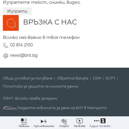
Изпратете текст, снимки, видео.
Изпрати
ВРЪЗКА С НАС
Всичко най-важно в твоя телефон
02 814 2100
news@bnt.bg
Общи условия за ползване
Обратна връзка
СЕМ
ECPT
Политика за защита на личните данни
©БНТ. Всички права запазени
Гледайте новините за деня на БНТ в Метрото
Аудио: На живо
Новини
Чуй новините
Спорт
На живо