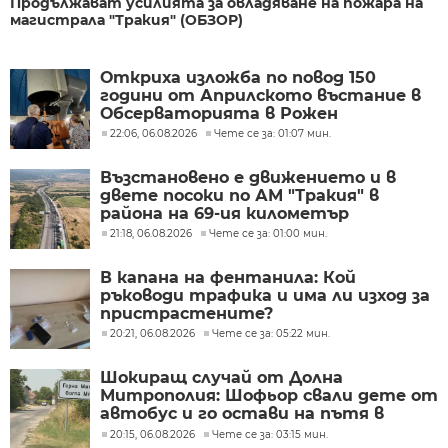
Продължават усилията за овладяване на пожара на
магистрала "Тракия" (ОБЗОР)
Откриха изложба по повод 150
години от Априлското въстание в
Обсерваторията в Рожен
22:06, 06.08.2026
Чете се за: 01:07 мин.
Възстановено е движението и в
двете посоки по АМ "Тракия" в
района на 69-ия километър
21:18, 06.08.2026
Чете се за: 01:00 мин.
В капана на фентанила: Кой
ръководи трафика и има ли изход за
пристрастените?
20:21, 06.08.2026
Чете се за: 05:22 мин.
Шокиращ случай от Долна
Митрополия: Шофьор свали дете от
автобус и го остави на пътя в
жегата
20:15, 06.08.2026
Чете се за: 03:15 мин.