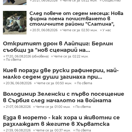
20:21, 06.08.2026
Чете се за: 05:22 мин.
Общество
След повече от седем месеца: Нова
фирма поема почистването в
столичните райони "Слатина",
"Подуяне" и "Изгрев"
20:31, 06.08.2026
Чете се за: 02:30 мин.
У нас
Откритият дрон в Лайпциг: Берлин
съобщи за "нов сценарий на...
17:20, 06.08.2026 (обновена)
Чете се за: 02:22 мин.
По света
Киев порази две руски рафинерии, най-
малко седем души загинаха при...
20:36, 06.08.2026
Чете се за: 00:50 мин.
По света
Володимир Зеленски с първо посещение
в Сърбия след началото на войната
21:07, 06.08.2026
Чете се за: 01:00 мин.
По света
Езда в морето - как хора и животни се
разхлаждат в жегите в Хърватска
21:59, 06.08.2026
Чете се за: 00:37 мин.
По света