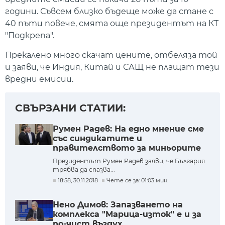
години. Съвсем близко бъдеще може да стане с
40 пъти повече, смята още президентът на КТ
"Подкрепа".
Прекалено много скачат цените, отбеляза той
и заяви, че Индия, Китай и САЩ не плащат тези
вредни емисии.
СВЪРЗАНИ СТАТИИ:
Румен Радев: На едно мнение сме
със синдикатите и
правителството за миньорите
Президентът Румен Радев заяви, че България
трябва да спазва...
18:58, 30.11.2018
Чете се за: 01:03 мин.
Нено Димов: Запазването на
комплекса "Марица-изток" е и за
по-чист въздух