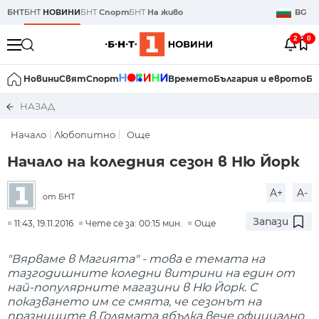
БНТ
БНТ
НОВИНИ
БНТ
Спорт
БНТ
На живо
BG
2
0
Новини
Свят
Спорт
Времето
България и еврото
Би
НАЗАД
Начало
Любопитно
Още
Начало на коледния сезон в Ню Йорк
A+
A-
от БНТ
Запази
11:43, 19.11.2016
Чете се за: 00:15 мин.
Още
"Вярваме в Магията" - това е темата на
тазгодишните коледни витрини на един от
най-популярните магазини в Ню Йорк. С
показването им се смята, че сезонът на
празниците в Голямата ябълка вече официално