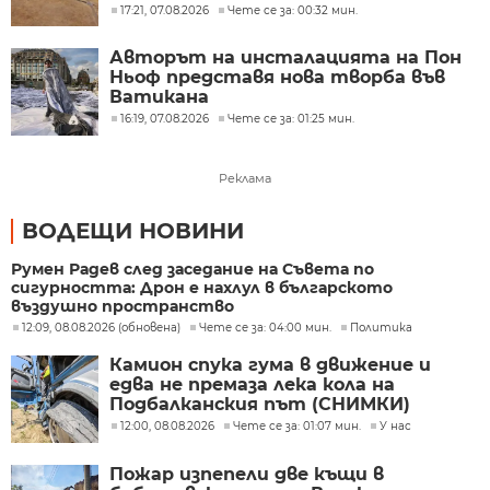
изгоряла
17:21, 07.08.2026
Чете се за: 00:32 мин.
Авторът на инсталацията на Пон
Ньоф представя нова творба във
Ватикана
16:19, 07.08.2026
Чете се за: 01:25 мин.
Реклама
ВОДЕЩИ НОВИНИ
Румен Радев след заседание на Съвета по
сигурността: Дрон е нахлул в българското
въздушно пространство
12:09, 08.08.2026 (обновена)
Чете се за: 04:00 мин.
Политика
Камион спука гума в движение и
едва не премаза лека кола на
Подбалканския път (СНИМКИ)
12:00, 08.08.2026
Чете се за: 01:07 мин.
У нас
Пожар изпепели две къщи в