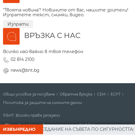
"Твоята новина"! Новините от вас, нашите зрители!
Изпратете текст, снимки, видео.
Изпрати
ВРЪЗКА С НАС
Всичко най-важно в твоя телефон
02 814 2100
news@bnt.bg
Общи условия за ползване
Обратна връзка
СЕМ
ECPT
Политика за защита на личните данни
©БНТ. Всички права запазени
Гледайте новините за деня на БНТ в Метрото
АДЕВ СЛЕД ЗАСЕДАНИЕ НА СЪВЕТА ПО СИГУРНОСТТА: ДРО
ИЗВЪНРЕДНО