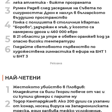
2
лека атлетика - вижте програмата
3
Румен Радев след заседание на Съвета по
сигурността: Дрон е нахлул в българското
въздушно пространство
4
Гонка с полицията в столичния квартал
"Борово", задържан е мъж, у когото са
намерени дрога и 460 000 евро
5
В 21 области за утре е обявен оранжев код за
опасно високи температури
6
Гледайте световното първенство по
художествена гимнастика в ефира на БНТ 1
и БНТ 3
Реклама
НАЙ-ЧЕТЕНИ
1
Жестокото убийство в Пловдив:
Младежите са били Георги повече от час и
си купили дюнери с парите му
2
Тодор Кантарджиев: Ако 200 души са ухапани
от комар, носещ вируса на Западнонилската
треска, един развива тежко усложнение,