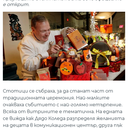
е открит.
Стотици се събраха, за да станат част от
традиционната церемония. Най-малките
очакваха събитието с най-голямо нетърпение.
Всяка от витрините е тематична. На едната
се вижда как Дядо Коледа разпределя желанията
на децата в комуникационен център, друга пък