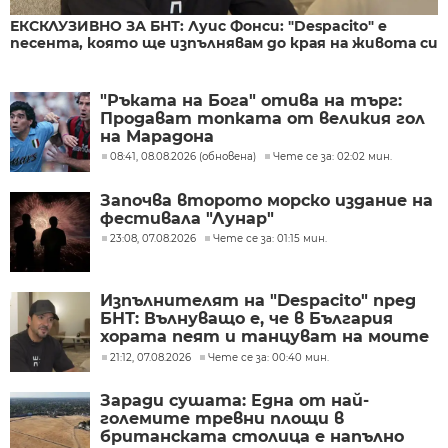
ЕКСКЛУЗИВНО ЗА БНТ: Луис Фонси: "Despacito" е
песента, която ще изпълнявам до края на живота си
"Ръката на Бога" отива на търг:
Продават топката от великия гол
на Марадона
08:41, 08.08.2026 (обновена)
Чете се за: 02:02 мин.
Започва второто морско издание на
фестивала "Лунар"
23:08, 07.08.2026
Чете се за: 01:15 мин.
Изпълнителят на "Despacito" пред
БНТ: Вълнуващо е, че в България
хората пеят и танцуват на моите
песни
21:12, 07.08.2026
Чете се за: 00:40 мин.
Заради сушата: Една от най-
големите тревни площи в
британската столица е напълно