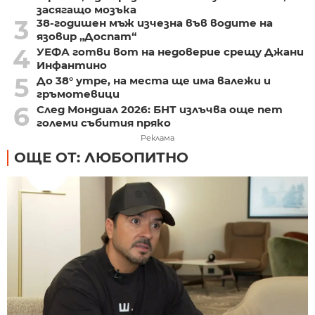
засягащо мозъка
3
38-годишен мъж изчезна във водите на
язовир „Доспат“
4
УЕФА готви вот на недоверие срещу Джани
Инфантино
5
До 38° утре, на места ще има валежи и
гръмотевици
6
След Мондиал 2026: БНТ излъчва още пет
големи събития пряко
Реклама
ОЩЕ ОТ: ЛЮБОПИТНО