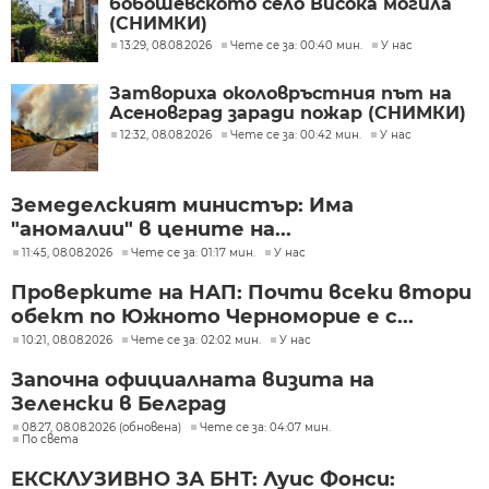
бобошевското село Висока могила
(СНИМКИ)
13:29, 08.08.2026
Чете се за: 00:40 мин.
У нас
Затвориха околовръстния път на
Асеновград заради пожар (СНИМКИ)
12:32, 08.08.2026
Чете се за: 00:42 мин.
У нас
Земеделският министър: Има
"аномалии" в цените на...
11:45, 08.08.2026
Чете се за: 01:17 мин.
У нас
Проверките на НАП: Почти всеки втори
обект по Южното Черноморие е с...
10:21, 08.08.2026
Чете се за: 02:02 мин.
У нас
Започна официалната визита на
Зеленски в Белград
08:27, 08.08.2026 (обновена)
Чете се за: 04:07 мин.
По света
ЕКСКЛУЗИВНО ЗА БНТ: Луис Фонси: