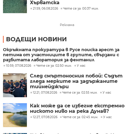
Хърватска
21:59, 06.08.2026
Чете се за: 00:37 мин.
Реклама
ВОДЕЩИ НОВИНИ
Окръжната прокуратура в Русе поиска арест за
петима от участниците в групите, свързани с
разбитата лаборатория за фентанил
10:59, 07.08.2026
Чете се за: 02:50 мин.
У нас
След смъртоносния побой: Съдът
гледа мерките на задържаните
тийнейджъри
12:21, 07.08.2026
Чете се за: 02:55 мин.
У нас
Как може да се избегне екстремно
ниското ниво на река Дунав?
12:27, 07.08.2026
Чете се за: 02:45 мин.
У нас