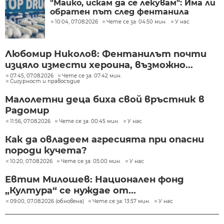
"Майко, искам да се лекувам": Има ли
обратен път след фентанила
10:04, 07.08.2026
Чете се за: 04:50 мин.
У нас
Любомир Николов: Фентанилът почти
изцяло измести хероина, възможно...
07:45, 07.08.2026
Чете се за: 07:42 мин.
Сигурност и правосъдие
Малолетни деца биха свой връстник в
Радомир
11:56, 07.08.2026
Чете се за: 00:45 мин.
У нас
Как да овладеем агресията при опасни
породи кучета?
10:20, 07.08.2026
Чете се за: 05:00 мин.
У нас
Евтим Милошев: Национален фонд
„Култура“ се нуждае от...
09:00, 07.08.2026 (обновена)
Чете се за: 13:57 мин.
У нас