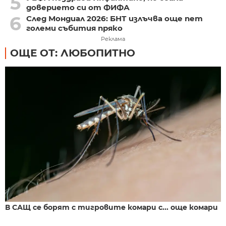
5
доверието си от ФИФА
6
След Мондиал 2026: БНТ излъчва още пет
големи събития пряко
Реклама
ОЩЕ ОТ: ЛЮБОПИТНО
В САЩ се борят с тигровите комари с... още комари