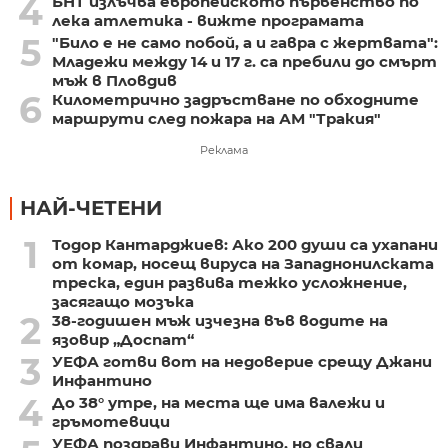
4
БНТ излъчва европейското първенство по
лека атлетика - вижте програмата
5
"Било е не само побой, а и гавра с жертвата":
Младежи между 14 и 17 г. са пребили до смърт
мъж в Пловдив
6
Километрично задръстване по обходните
маршрути след пожара на АМ "Тракия"
Реклама
НАЙ-ЧЕТЕНИ
1
Тодор Кантарджиев: Ако 200 души са ухапани
от комар, носещ вируса на Западнонилската
треска, един развива тежко усложнение,
засягащо мозъка
2
38-годишен мъж изчезна във водите на
язовир „Доспат“
3
УЕФА готви вот на недоверие срещу Джани
Инфантино
4
До 38° утре, на места ще има валежи и
гръмотевици
УЕФА поздрави Инфантино, но свали