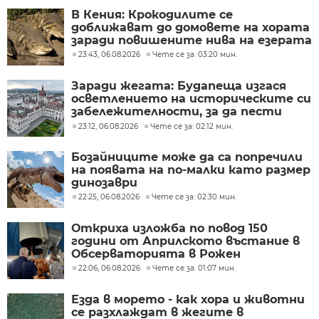
В Кения: Крокодилите се
доближават до домовете на хората
заради повишените нива на езерата
23:43, 06.08.2026
Чете се за: 03:20 мин.
Заради жегата: Будапеща изгася
осветлението на историческите си
забележителности, за да пести
енергия
23:12, 06.08.2026
Чете се за: 02:12 мин.
Бозайниците може да са попречили
на появата на по-малки като размер
динозаври
22:25, 06.08.2026
Чете се за: 02:30 мин.
Откриха изложба по повод 150
години от Априлското въстание в
Обсерваторията в Рожен
22:06, 06.08.2026
Чете се за: 01:07 мин.
Езда в морето - как хора и животни
се разхлаждат в жегите в