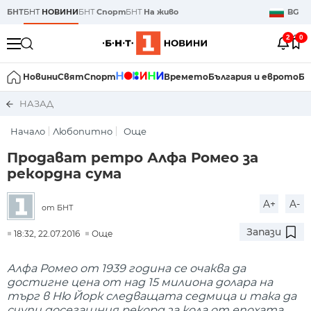
БНТ
БНТ
НОВИНИ
БНТ
Спорт
БНТ
На живо
BG
2
0
Новини
Свят
Спорт
Времето
България и еврото
Би
НАЗАД
Начало
Любопитно
Още
Продават ретро Алфа Ромео за
рекордна сума
A+
A-
от БНТ
Запази
18:32, 22.07.2016
Още
Алфа Ромео от 1939 година се очаква да
достигне цена от над 15 милиона долара на
търг в Ню Йорк следващата седмица и така да
счупи досегашния рекорд за кола от епохата