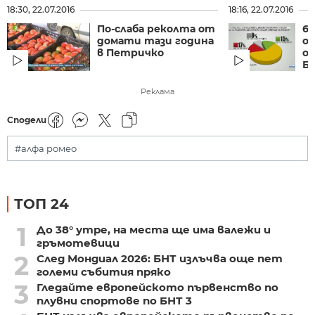
18:30, 22.07.2016
18:16, 22.07.2016
По-слаба реколта от
6
домати тази година
о
в Петричко
о
Бъ
Реклама
Сподели
#алфа ромео
ТОП 24
1
До 38° утре, на места ще има валежи и
гръмотевици
2
След Мондиал 2026: БНТ излъчва още пет
големи събития пряко
3
Гледайте европейското първенство по
плувни спортове по БНТ 3