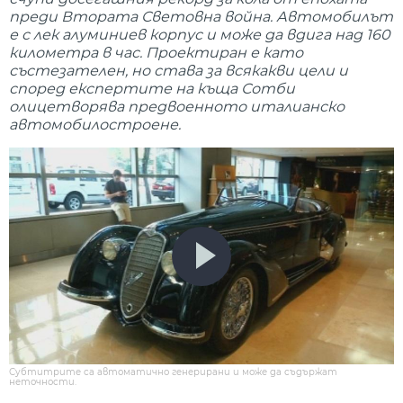
преди Втората Световна война. Автомобилът
е с лек алуминиев корпус и може да вдига над 160
километра в час. Проектиран е като
състезателен, но става за всякакви цели и
според експертите на къща Сотби
олицетворява предвоенното италианско
автомобилостроене.
Субтитрите са автоматично генерирани и може да съдържат
неточности.